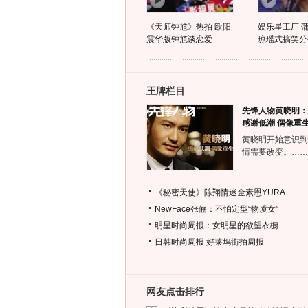
《天师钟馗》热拍 欧阳
娱乐星工厂 
震华版钟馗谈恋爱
琼瑶式搞笑分
王牌栏目
先锋人物黄晓明：
感谢低潮 偶像重
黄晓明开始意识到
情需要改变。……
《秘密天使》陈翔情迷金素恩YURA
NewFace张俪：不怕定型“物质女”
明星时尚周报：女明星的欲望衣橱
日韩时尚周报
好莱坞街拍周报
网友点击排行