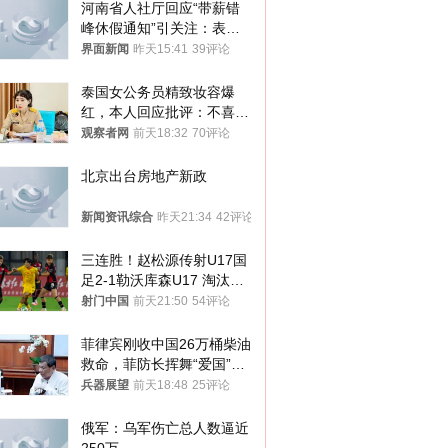
河南省人社厅回应“带薪错
峰休假通知”引关注：表述
不够准确，待修改后印发
界面新闻
昨天15:41
39评论
泰国女公务员精致妆容爆
红，本人回应批评：不喜欢
就别看
观察者网
前天18:32
70评论
北京出台房地产新政
新闻资讯综合
昨天21:34
42评论
三连胜！赵松源传射U17国
足2-1勒沃库森U17 淘汰赛
将战河床
射门中国
前天21:50
54评论
菲律宾刚收中国26万桶柴油
救命，菲防长挥舞“爱国”大
棒，谁亲华谁下台？
兵器展望
前天18:48
25评论
俄军：乌军伤亡总人数逼近