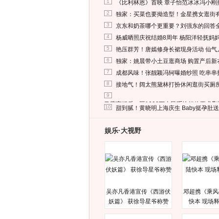
1
《比利林恩》首映 章子怡范冰冰冯小刚
2
独家：买菜也要拗造型！金星携女逛街
3
京东和奶茶哪个更重要？刘强东的回答
4
杨威晒照庆祝结婚8周年 杨阳洋轻抚妈
5
艳压群芳！唐嫣修身长裙现身活动 仙气
6
独家：姚晨带小土豆逛商场 购置产后新
7
成都风味！张靓颖冯轲曝婚纱照 吃串串
8
接地气！阔太熊黛林打扮休闲逛街买厕
9
马蓉离婚后，砸1000万人民币给媒体要求
10
甜到腻！黄晓明上海庆生 Baby挺孕肚
娱乐·大视野
吴亦凡香港宣传《西游伏
邓超携《乘风
妖篇》 获徐导星爷称赞
快本 现场