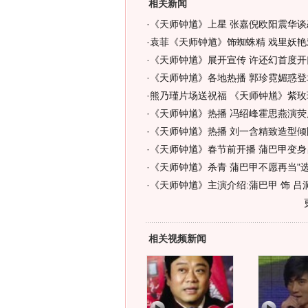
相关新闻
·
《天师钟馗》上星 张嘉倪欧阳震华谈恋
·
袁菲《天师钟馗》饰蜘蛛精 戏里妖艳
·
《天师钟馗》展开宣传 许还幻首度开
·
《天师钟馗》各地热播 郭珍霓媚惑登场
·
熊乃瑾片场送祝福 《天师钟馗》紫玫
·
《天师钟馗》热播 冯绍峰霍思燕演荧屏
·
《天师钟馗》热播 刘一含精致造型倾国
·
《天师钟馗》春节前开播 蒲巴甲变身
·
《天师钟馗》杀青 蒲巴甲不愿再当"选
·
《天师钟馗》主演介绍:蒲巴甲 饰 吕
相关视频新闻