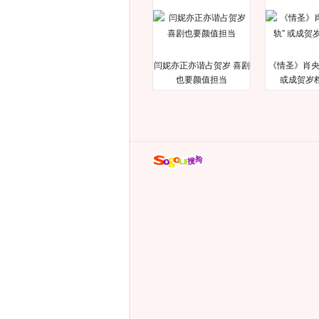
闫妮亦正亦谐占贺岁 喜剧
《情圣》肖央
也要颜值担当
或成贺岁