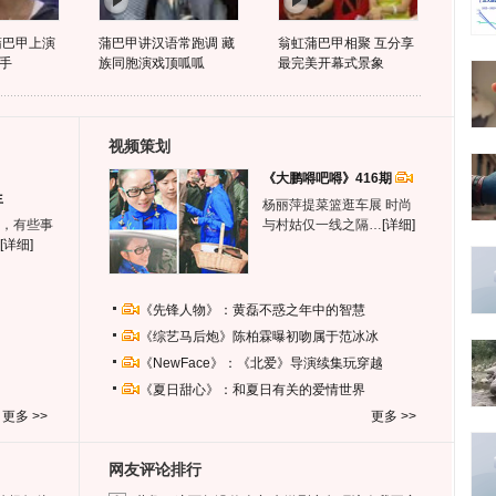
蒲巴甲上演
蒲巴甲讲汉语常跑调 藏
翁虹蒲巴甲相聚 互分享
手
族同胞演戏顶呱呱
最完美开幕式景象
视频策划
《大鹏嘚吧嘚》416期
生
杨丽萍提菜篮逛车展 时尚
，有些事
与村姑仅一线之隔…
[详细]
[详细]
《先锋人物》：黄磊不惑之年中的智慧
《综艺马后炮》陈柏霖曝初吻属于范冰冰
《NewFace》：《北爱》导演续集玩穿越
《夏日甜心》：和夏日有关的爱情世界
更多 >>
更多 >>
网友评论排行