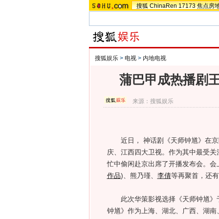
搜狐
ChinaRen
17173
焦点房
搜狐娱乐
>
电视
>
内地电视
蒲巴甲成热播剧王
来源：
搜狐娱乐
近日， 神话剧《天师钟馗》在京
庆、江西四大卫视。作为其中最受关
忙中偷闲赴京出席了开播发布会。会
作品
)
、熊乃瑾、
李倩
等再聚首，还有
此次华策影视选择《天师钟馗》于
钟馗》作为上海、湖北、广西、湖南、