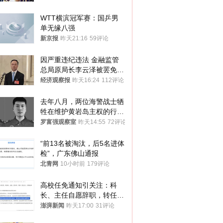
WTT横滨冠军赛：国乒男
单无缘八强
新京报
昨天21:16
59评论
因严重违纪违法 金融监管
总局原局长李云泽被罢免全
国人大代表
经济观察报
昨天16:24
112评论
去年八月，两位海警战士牺
牲在维护黄岩岛主权的行动
中
罗富强观察室
昨天14:55
72评论
“前13名被淘汰，后5名进体
检”，广东佛山通报
北青网
10小时前
179评论
高校任免通知引关注：科
长、主任自愿辞职，转任思
政辅导员
澎湃新闻
昨天17:00
31评论