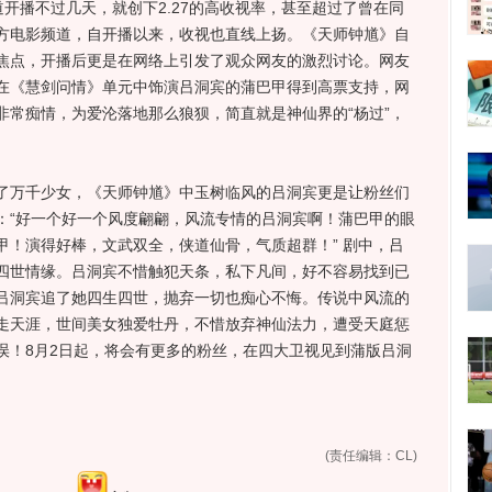
道开播不过几天，就创下2.27的高收视率，甚至超过了曾在同
方电影频道，自开播以来，收视也直线上扬。《天师钟馗》自
焦点，开播后更是在网络上引发了观众网友的激烈讨论。网友
在《慧剑问情》单元中饰演吕洞宾的蒲巴甲得到高票支持，网
非常痴情，为爱沦落地那么狼狈，简直就是神仙界的“杨过”，
万千少女，《天师钟馗》中玉树临风的吕洞宾更是让粉丝们
：“好一个好一个风度翩翩，风流专情的吕洞宾啊！蒲巴甲的眼
巴甲！演得好棒，文武双全，侠道仙骨，气质超群！” 剧中，吕
四世情缘。吕洞宾不惜触犯天条，私下凡间，好不容易找到已
吕洞宾追了她四生四世，抛弃一切也痴心不悔。传说中风流的
走天涯，世间美女独爱牡丹，不惜放弃神仙法力，遭受天庭惩
误！8月2日起，将会有更多的粉丝，在四大卫视见到蒲版吕洞
(责任编辑：CL)