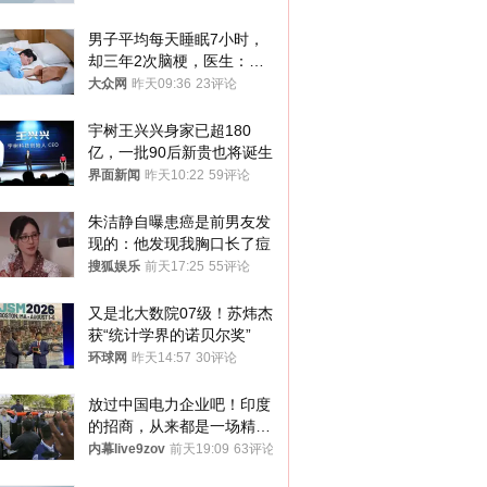
男子平均每天睡眠7小时，
却三年2次脑梗，医生：这
样睡觉更伤身
大众网
昨天09:36
23评论
宇树王兴兴身家已超180
亿，一批90后新贵也将诞生
界面新闻
昨天10:22
59评论
朱洁静自曝患癌是前男友发
现的：他发现我胸口长了痘
搜狐娱乐
前天17:25
55评论
又是北大数院07级！苏炜杰
获“统计学界的诺贝尔奖”
环球网
昨天14:57
30评论
放过中国电力企业吧！印度
的招商，从来都是一场精准
收割
内幕live9zov
前天19:09
63评论