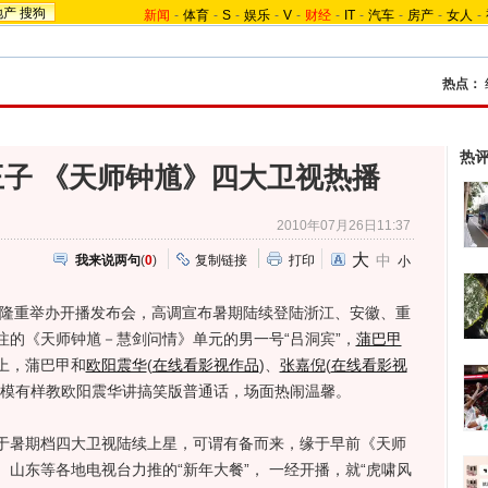
地产
搜狗
新闻
-
体育
-
S
-
娱乐
-
V
-
财经
-
IT
-
汽车
-
房产
-
女人
-
热点：
热
子 《天师钟馗》四大卫视热播
2010年07月26日11:37
大
中
我来说两句
(
0
)
复制链接
打印
小
隆重举办开播发布会，高调宣布暑期陆续登陆浙江、安徽、重
注的《天师钟馗－慧剑问情》单元的男一号“吕洞宾”，
蒲巴甲
上，蒲巴甲和
欧阳震华
(
在线看影视作品
)
、
张嘉倪
(
在线看影视
模有样教欧阳震华讲搞笑版普通话，场面热闹温馨。
暑期档四大卫视陆续上星，可谓有备而来，缘于早前《天师
山东等各地电视台力推的“新年大餐”， 一经开播，就“虎啸风