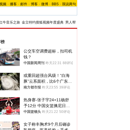
视频
-
播客
-
邮件
-
博客
-
微博
-
BBS
-
我说两句
红牛音乐之旅
金立特约搜狐视频年度盛典
男人帮
评榜
公交车空调费超标，扣司机
钱？
中国新闻周刊
昨天22:31
88评论
或重回超强台风级！“白海
豚”云系面积，比6个广东还
大！深圳官方：注意这件事
南方都市报
昨天23:55
39评论
热身赛-张子宇24+11杨舒
予12分 中国女篮擒尼日利
亚
中国篮镜头
昨天21:22
50评论
女子称丰胸术9个月后确诊