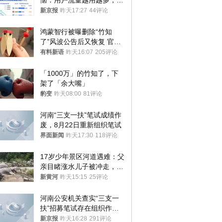
恼：用户流量越用越多，收
入却越来越少
新京报
昨天17:27
44评论
鸿蒙智行被曝删除“竹知
了”风波公告后又恢复 官媒
曾力挺：劝华为要大度的，
有料新语
昨天16:07
205评论
你们适不适合？
「1000万」的竹知了，下
架了「余大嘴」
豹变
昨天08:00
81评论
河南“三支一扶”笔试成绩作
废，8月22日重新组织笔试
界面新闻
昨天17:30
118评论
17岁少年景区河道遇难：父
亲目睹涨水儿子被冲走，当
地排除上游泄洪，家属盼厘
新黄河
昨天15:15
25评论
清责任
河南公安机关查实“三支一
扶”招募笔试存在组织作弊
犯罪行为
新京报
昨天16:28
291评论