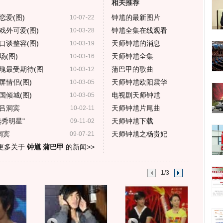
相关推荐
爱(图)
钟馗的最新图片
10-07-22
戏外可爱(图)
钟馗全集在线观看
10-03-28
口谈整容(图)
天师钟馗的消息
10-03-19
(图)
天师钟馗全集
10-03-16
瑰最受期待(图
蒲巴甲的歌曲
10-03-12
情侣(图)
天师钟馗欧阳震华
10-03-05
倾城(图)
电视剧天师钟馗
10-03-05
吕洞宾
天师钟馗片尾曲
10-02-11
秀明星"
天师钟馗下载
09-11-02
洞宾
天师钟馗之杨贵妃
09-07-21
更多关于
钟馗 蒲巴甲
的新闻>>
1/3