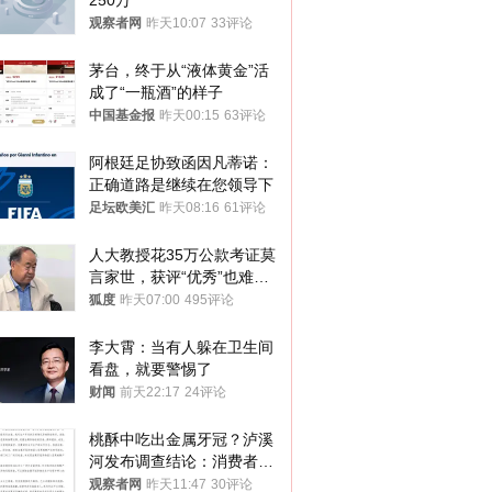
250万
观察者网
昨天10:07
33评论
茅台，终于从“液体黄金”活
成了“一瓶酒”的样子
中国基金报
昨天00:15
63评论
阿根廷足协致函因凡蒂诺：
正确道路是继续在您领导下
足坛欧美汇
昨天08:16
61评论
人大教授花35万公款考证莫
言家世，获评“优秀”也难服
众
狐度
昨天07:00
495评论
李大霄：当有人躲在卫生间
看盘，就要警惕了
财闻
前天22:17
24评论
桃酥中吃出金属牙冠？泸溪
河发布调查结论：消费者已
澄清，所发视频情况不属实
观察者网
昨天11:47
30评论