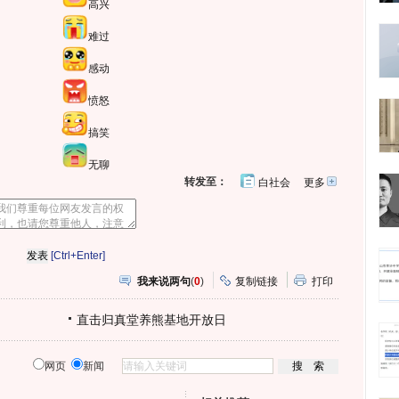
高兴
难过
感动
愤怒
搞笑
无聊
转发至：
白社会
更多
开
心
人
网
人
豆
网
瓣
爱
分
[Ctrl+Enter]
享
我来说两句
(
0
)
复制链接
打印
直击归真堂养熊基地开放日
网页
新闻