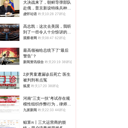
大决战来了，朝鲜导弹部队
赴俄，普京新设特殊兵种，
76岁老将扛旗
虚怀论语
昨天10:28
27评论
高志凯：这次去美国，我听
到了一些令人十分惊讶的消
息
观察者网
昨天08:47
62评论
最高领袖给总统下了“最后
警告”？
新闻资讯综合
昨天20:19
38评论
2岁男童遭漏诊后死亡 医生
被判刑有点冤
狐度
昨天17:20
38评论
河南“三支一扶”考试存在规
模性组织作弊行为，律师：
涉嫌非法获取国家秘密罪等
九派新闻
昨天22:33
44评论
罪名
鲸算π丨三大运营商的烦