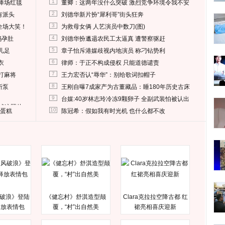
1
捧场红毯
董卿：这两年没什么突破 激烈竞争环境令我不安
2
有派头
刘德华新片扮“犀利哥”街头狂奔
3
全场大笑！
为救母女俩 人艺演员中数刀(图)
4
妈孕肚
刘德华扮邋遢农民工太逼真 遭警察驱赶
5
儿足
章子怡斥港媒歧视内地演员 称刁钻势利
6
衣
律师：于正不构成侵权 只能道德谴责
7
打麻将
王力宏否认“辱华”：别给歌词扣帽子
8
所泵
王刚自曝7成家产为古董藏品：睡180年历史古床
9
台媒:40岁林志玲冷冻9颗卵子 全副武装怕被认出
删掉这照片
10
送蛋糕
陈冠希：假如我有时光机 也什么都不改
破浪》登陆
《健忘村》舒淇造型颠
Clara克拉拉空降古都 红
释放表情包
覆，“村”出自然美
裙亮相喜庆迎新