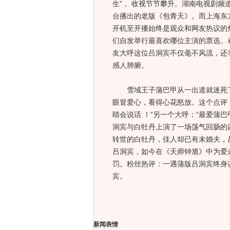
生”， 收视节节攀升。湖南电视剧频
台播出的老版《包青天》。而上海东
开机至开播始终是观众和网友热议的
们自发举行最喜欢哪位主演的票选。
友大呼这位吕洞宾不仅毫不风流，还
感人肺腑。
雪域王子蒲巴甲从一出道就迷死了
眼冒爱心，看得心花怒放。这个点评
睛会说话 ！”另一个大呼：“最爱蒲
洞宾与白牡丹上演了一场荡气回肠的
转世的白牡丹，佳人却已有未婚夫，
吕洞宾，如今在《天师钟馗》中为爱
罚。粉丝热评：一遇蒲版吕洞宾终身
宾。
新闻表情