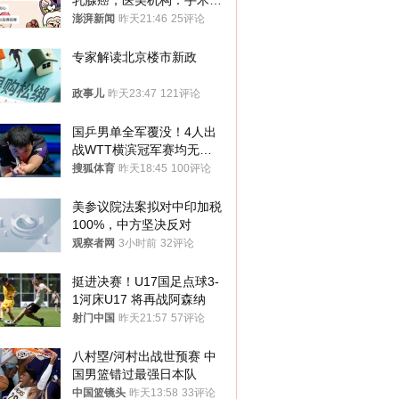
乳腺癌，医美机构：手术不
可能引发癌症，建议走司法
澎湃新闻
昨天21:46
25评论
途径
专家解读北京楼市新政
政事儿
昨天23:47
121评论
国乒男单全军覆没！4人出
战WTT横滨冠军赛均无缘
八强
搜狐体育
昨天18:45
100评论
美参议院法案拟对中印加税
100%，中方坚决反对
观察者网
3小时前
32评论
挺进决赛！U17国足点球3-
1河床U17 将再战阿森纳
射门中国
昨天21:57
57评论
八村塁/河村出战世预赛 中
国男篮错过最强日本队
中国篮镜头
昨天13:58
33评论