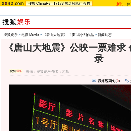
搜狐
ChinaRen
17173
焦点房地产
搜狗
新闻
-
体
搜狐娱乐
>
电影 Movie
>
《唐山大地震》-主页 冯小刚作品
>
新闻动态
《唐山大地震》公映一票难求 
录
来源：
搜狐娱乐
作者：河马
我来说两句
(
0
)