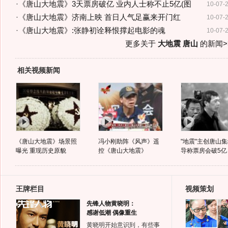
·
《唐山大地震》3天票房破亿 业内人士称不止5亿(图
10-07-
·
《唐山大地震》济南上映 首日人气足赢来开门红
10-07-
·
《唐山大地震》:张静初诠释恨撑起电影的魂
10-07-
更多关于
大地震 唐山
的新闻>
相关视频新闻
《唐山大地震》场景照
冯小刚助阵《风声》遥
"地震"主创唐山集
曝光 重现历史原貌
控《唐山大地震》
导称票房会破5亿
王牌栏目
视频策划
先锋人物黄晓明：
感谢低潮 偶像重生
黄晓明开始意识到，有些事