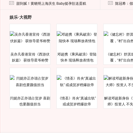
马蓉离婚后，砸1000万人民币给媒体要求删掉这照片
10
10
甜到腻！黄晓明上海庆生 Baby挺孕肚送蛋糕
陈冠希：假
娱乐·大视野
吴亦凡香港宣传《西游伏
邓超携《乘风破浪》登陆
《健忘村》舒淇
妖篇》 获徐导星爷称赞
快本 现场释放表情包
覆，“村”出自
闫妮亦正亦谐占贺岁 喜剧
《情圣》肖央“真诚出轨”
解读邓超新身份《
也要颜值担当
或成贺岁档爆款帝
师》投资人 不