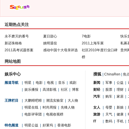
近期热点关注
永不磨灭的番号
夏日甜心
7电影
快乐
新还珠格格
姚明退役
2011上海车展
私募
2011高考试题答案
感动中国十大母亲评选
社区2010年度行业口碑
贵州
榜
网站地图
娱乐中心
搜狐
|
ChinaRen
|
焦
频道导航
|
明星
|
电影
|
电视
|
音乐
|
戏剧
新闻
|
军事
|
公益
|
|
娱乐播报
|
高清影视
|
社区
|
博客
财经
|
股票
|
理财
|
汽车
|
购车
|
家居
|
王牌栏目
|
大鹏嘚吧嘚
|
潮流实验室
|
大人物
|
明星在线
|
时尚周报
|
先锋人物
女人
|
母婴
|
新娘
|
|
电影评审团
|
电视收视榜
旅游
|
天气
|
健康
|
IT
|
数码
|
手机
|
特色频道
|
明星公益
|
好莱坞
|
香港电影