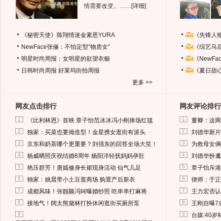
情需要改变。……
[详细]
《秘密天使》陈翔情迷金素恩YURA
《先锋人
NewFace张俪：不怕定型“物质女”
《综艺马
明星时尚周报：女明星的欲望衣橱
《NewF
日韩时尚周报
好莱坞街拍周报
《夏日甜
更多 >>
网友点击排行
网友评论排行
1
1
《比利林恩》首映 章子怡范冰冰冯小刚捧场红毯
董卿：这两
2
2
独家：买菜也要拗造型！金星携女逛街有派头
刘德华新片
3
3
京东和奶茶哪个更重要？刘强东的回答全场大笑！
为救母女俩
4
4
杨威晒照庆祝结婚8周年 杨阳洋轻抚妈妈孕肚
刘德华扮邋
5
5
艳压群芳！唐嫣修身长裙现身活动 仙气儿足
章子怡斥港
6
6
独家：姚晨带小土豆逛商场 购置产后新衣
律师：于正
7
7
成都风味！张靓颖冯轲曝婚纱照 吃串串打麻将
王力宏否认
8
8
接地气！阔太熊黛林打扮休闲逛街买厕所泵
王刚自曝7
9
9
台媒:40