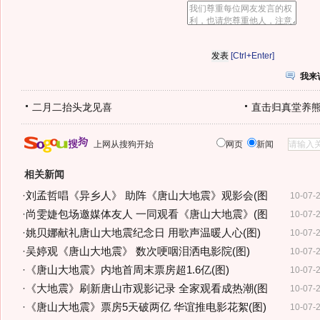
[Ctrl+Enter]
我来
二月二抬头龙见喜
直击归真堂养
上网从搜狗开始
网页
新闻
相关新闻
·
刘孟哲唱《异乡人》 助阵《唐山大地震》观影会(图
10-07-
·
尚雯婕包场邀媒体友人 一同观看《唐山大地震》(图
10-07-
·
姚贝娜献礼唐山大地震纪念日 用歌声温暖人心(图)
10-07-
·
吴婷观《唐山大地震》 数次哽咽泪洒电影院(图)
10-07-
·
《唐山大地震》内地首周末票房超1.6亿(图)
10-07-
·
《大地震》刷新唐山市观影记录 全家观看成热潮(图
10-07-
·
《唐山大地震》票房5天破两亿 华谊推电影花絮(图)
10-07-