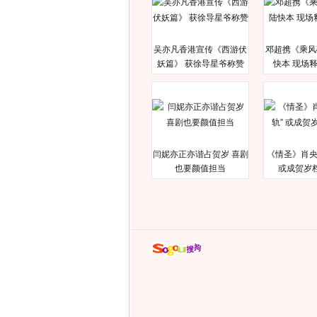
吴亦凡香港宣传《西游伏
邓超携《乘风
妖篇》 获徐导星爷称赞
快本 现场
闫妮亦正亦谐占贺岁 喜剧
《情圣》肖央
也要颜值担当
或成贺岁