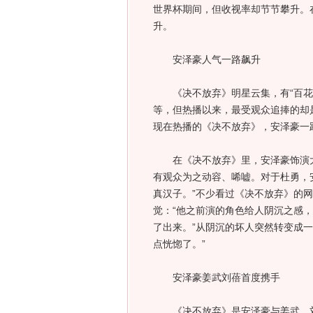
世界杯期间，但收视率却节节攀升。
升。
安泽豪人气一路飙升
《决不放弃》明星云集，有“百花奖
等，但热播以来，最受观众追捧的却
现在热播的《决不放弃》，安泽豪一
在《决不放弃》里，安泽豪饰演大
有观众为之动容、唏嘘。对于杜勇，
真汉子。”不少看过《决不放弃》的
觉：“他之前演的角色给人阴沉之感
了出来。”从阴沉的坏人突然转变成
点恍惚了。”
安泽豪姜武刘蓓首度携手
《决不放弃》是安泽豪与姜武、刘