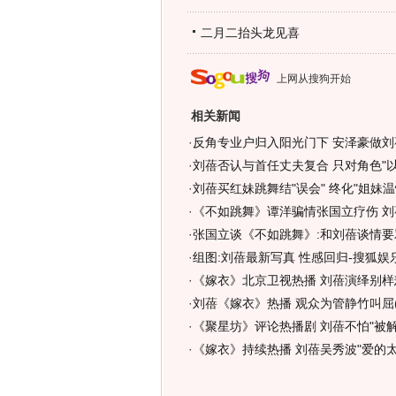
二月二抬头龙见喜
上网从搜狗开始
相关新闻
·
反角专业户归入阳光门下 安泽豪做刘蓓
·
刘蓓否认与首任丈夫复合 只对角色"以
·
刘蓓买红妹跳舞结"误会" 终化"姐妹温情
·
《不如跳舞》谭洋骗情张国立疗伤 刘
·
张国立谈《不如跳舞》:和刘蓓谈情要
·
组图:刘蓓最新写真 性感回归-搜狐娱
·
《嫁衣》北京卫视热播 刘蓓演绎别样
·
刘蓓《嫁衣》热播 观众为管静竹叫屈(
·
《聚星坊》评论热播剧 刘蓓不怕"被解
·
《嫁衣》持续热播 刘蓓吴秀波"爱的太累