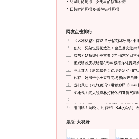
明星时尚周报：女明星的欲望衣橱
日韩时尚周报
好莱坞街拍周报
网友点击排行
1
《比利林恩》首映 章子怡范冰冰冯小刚
2
独家：买菜也要拗造型！金星携女逛街
3
京东和奶茶哪个更重要？刘强东的回答
4
杨威晒照庆祝结婚8周年 杨阳洋轻抚妈
5
艳压群芳！唐嫣修身长裙现身活动 仙气
6
独家：姚晨带小土豆逛商场 购置产后新
7
成都风味！张靓颖冯轲曝婚纱照 吃串串
8
接地气！阔太熊黛林打扮休闲逛街买厕
9
马蓉离婚后，砸1000万人民币给媒体要求
10
甜到腻！黄晓明上海庆生 Baby挺孕肚
娱乐·大视野