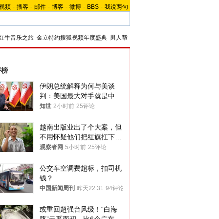
视频
-
播客
-
邮件
-
博客
-
微博
-
BBS
-
我说两句
红牛音乐之旅
金立特约搜狐视频年度盛典
男人帮
评榜
伊朗总统解释为何与美谈
判：美国最大对手就是中
国，但他们也在对话
知世
2小时前
25评论
越南出版业出了个大案，但
不用怀疑他们把红旗扛下去
的决心
观察者网
5小时前
25评论
公交车空调费超标，扣司机
钱？
中国新闻周刊
昨天22:31
94评论
或重回超强台风级！“白海