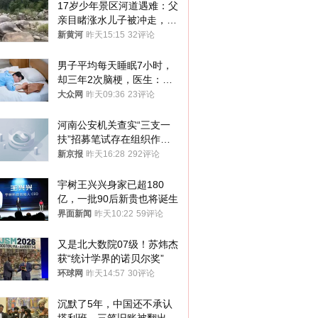
17岁少年景区河道遇难：父
亲目睹涨水儿子被冲走，当
地排除上游泄洪，家属盼厘
新黄河
昨天15:15
32评论
清责任
男子平均每天睡眠7小时，
却三年2次脑梗，医生：这
样睡觉更伤身
大众网
昨天09:36
23评论
河南公安机关查实“三支一
扶”招募笔试存在组织作弊
犯罪行为
新京报
昨天16:28
292评论
宇树王兴兴身家已超180
亿，一批90后新贵也将诞生
界面新闻
昨天10:22
59评论
又是北大数院07级！苏炜杰
获“统计学界的诺贝尔奖”
环球网
昨天14:57
30评论
沉默了5年，中国还不承认