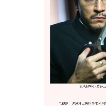
安泽豪饰演大老板杜
电视剧、讲述冲出黑暗寻求光明的