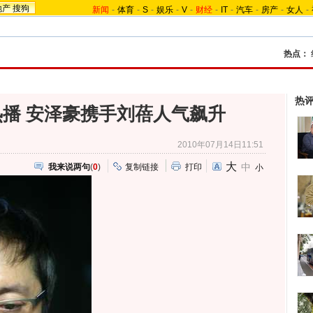
地产
搜狗
新闻
-
体育
-
S
-
娱乐
-
V
-
财经
-
IT
-
汽车
-
房产
-
女人
-
热点：
热
播 安泽豪携手刘蓓人气飙升
2010年07月14日11:51
大
中
我来说两句
(
0
)
复制链接
打印
小