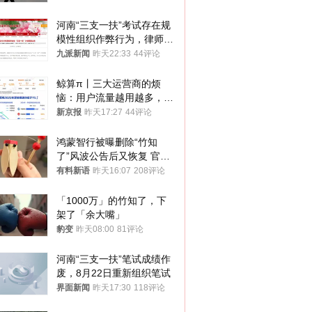
河南“三支一扶”考试存在规
模性组织作弊行为，律师：
涉嫌非法获取国家秘密罪等
九派新闻
昨天22:33
44评论
罪名
鲸算π丨三大运营商的烦
恼：用户流量越用越多，收
入却越来越少
新京报
昨天17:27
44评论
鸿蒙智行被曝删除“竹知
了”风波公告后又恢复 官媒
曾力挺：劝华为要大度的，
有料新语
昨天16:07
208评论
你们适不适合？
「1000万」的竹知了，下
架了「余大嘴」
豹变
昨天08:00
81评论
河南“三支一扶”笔试成绩作
废，8月22日重新组织笔试
界面新闻
昨天17:30
118评论