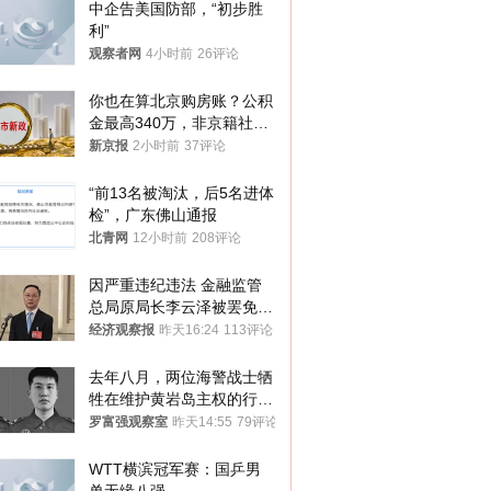
中企告美国防部，“初步胜
利”
观察者网
4小时前
26评论
你也在算北京购房账？公积
金最高340万，非京籍社保
1年
新京报
2小时前
37评论
“前13名被淘汰，后5名进体
检”，广东佛山通报
北青网
12小时前
208评论
因严重违纪违法 金融监管
总局原局长李云泽被罢免全
国人大代表
经济观察报
昨天16:24
113评论
去年八月，两位海警战士牺
牲在维护黄岩岛主权的行动
中
罗富强观察室
昨天14:55
79评论
WTT横滨冠军赛：国乒男