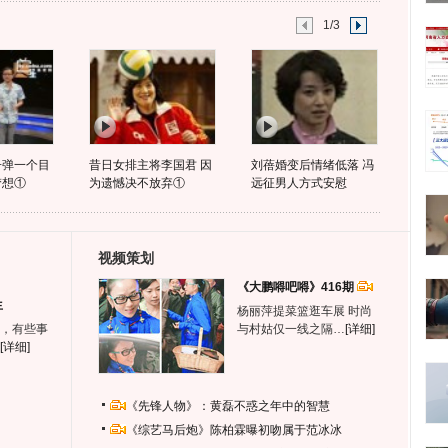
1/3
子弹一个目
昔日女排主将李国君 因
刘蓓婚变后情绪低落 冯
梦想①
为遗憾决不放弃①
远征男人方式安慰
视频策划
《大鹏嘚吧嘚》416期
生
杨丽萍提菜篮逛车展 时尚
，有些事
与村姑仅一线之隔…
[详细]
[详细]
《先锋人物》：黄磊不惑之年中的智慧
《综艺马后炮》陈柏霖曝初吻属于范冰冰