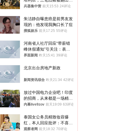
塔利班，三笔旧账被翻出，
最大风险出现
兵器集中营
前天15:53
24评论
朱洁静自曝患癌是前男友发
现的：他发现我胸口长了痘
搜狐娱乐
前天17:25
55评论
河南省人社厅回应“带薪错
峰休假通知”引关注：表述
不够准确，待修改后印发
界面新闻
昨天15:41
39评论
北京出台房地产新政
新闻资讯综合
昨天21:34
42评论
放过中国电力企业吧！印度
的招商，从来都是一场精准
收割
内幕live9zov
前天19:09
63评论
泰国女公务员精致妆容爆
红，本人回应批评：不喜欢
就别看
观察者网
前天18:32
70评论