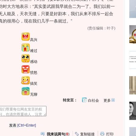
访时大方地表示：“其实姜武跟我早就合二为一了。我们以前一
无人能及，天衣无缝，只要是好剧本，我们从来不排斥一起合
真的很用心，现在我们几乎一条就过。”
(责任编辑：叶子)
高兴
难过
感动
愤怒
搞笑
无聊
转发至：
白社会
更多
开
心
人
网
人
豆
网
瓣
爱
分
[Ctrl+Enter]
享
我来说两句
(
0
)
复制链接
打印