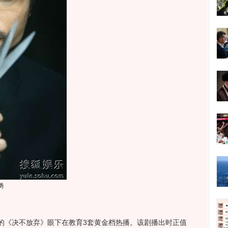
勇
《决不放弃》眼下在教育3套黄金档热播。该剧播出时正值