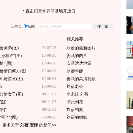
直击归真堂养熊基地开放日
网页
新闻
相关推荐
师弟(图)
刘蓓的最新图片
08-07-15
身相许"(图)
姜武的图片
10-06-25
"(图)
安泽达达地漏
10-06-18
蓓情归何方(图
刘蓓年龄
10-06-08
邓婕首肯(图)
姜武的高清视频
10-06-08
乐
刘蓓老公
10-06-06
悲情女子(图)
小宋佳 刘蓓
09-11-07
图)
演员刘蓓
09-11-07
剖"
刘蓓档案
09-11-03
了"(图)
刘蓓的婚姻
09-09-16
更多关于
刘蓓 安泽
的新闻>>