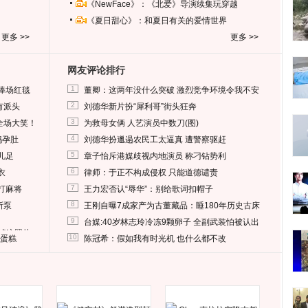
《NewFace》：《北爱》导演续集玩穿越
《夏日甜心》：和夏日有关的爱情世界
更多 >>
更多 >>
网友评论排行
1
捧场红毯
董卿：这两年没什么突破 激烈竞争环境令我不安
2
有派头
刘德华新片扮“犀利哥”街头狂奔
3
全场大笑！
为救母女俩 人艺演员中数刀(图)
4
妈孕肚
刘德华扮邋遢农民工太逼真 遭警察驱赶
5
儿足
章子怡斥港媒歧视内地演员 称刁钻势利
6
衣
律师：于正不构成侵权 只能道德谴责
7
打麻将
王力宏否认“辱华”：别给歌词扣帽子
8
所泵
王刚自曝7成家产为古董藏品：睡180年历史古床
9
台媒:40岁林志玲冷冻9颗卵子 全副武装怕被认出
删掉这照片
10
送蛋糕
陈冠希：假如我有时光机 也什么都不改