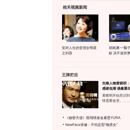
相关视频新闻
笑对人生的坚强女明星
胡斌渊:一颗
之刘蓓
标 决不放弃
王牌栏目
先锋人物黄晓明：
感谢低潮 偶像重
黄晓明开始意识到
情需要改变。……
《秘密天使》陈翔情迷金素恩YURA
NewFace张俪：不怕定型“物质女”