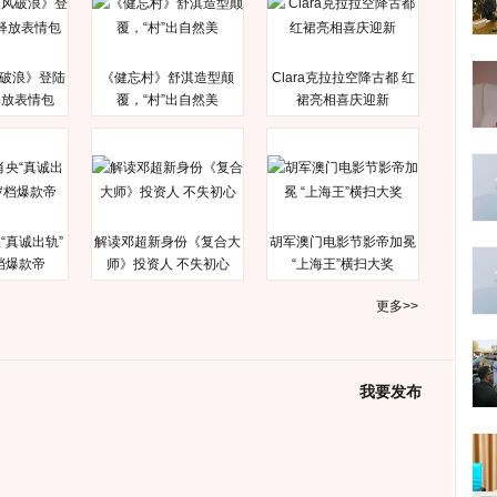
破浪》登陆
《健忘村》舒淇造型颠
Clara克拉拉空降古都 红
释放表情包
覆，“村”出自然美
裙亮相喜庆迎新
“真诚出轨”
解读邓超新身份《复合大
胡军澳门电影节影帝加冕
档爆款帝
师》投资人 不失初心
“上海王”横扫大奖
更多>>
我要发布