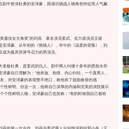
在剧中扮演杜勇的安泽豪，因成功挑战人物角色特征而人气飙
最佳女主角奖”的刘蓓、著名演员姜武、实力派演员王挺
是安泽豪。从年初的《熊猫人》，年中的《温柔的背叛》，到
跃成为最具荧屏号召力的男演员。
老板杜勇，是姜武的仇人。剧中两人纠缠十多年的恩怨令所
安泽豪自己理解为：“他奔放、热情、内心纠结，一个真男人，
网友，对安泽豪的表现赞不绝口，称他有了脱胎换骨的感
，个性鲜明。但这一次，他将自己深厚的内涵和完美的演技展示
一个个性鲜明人物，安泽豪自己也笑称：“有的时候我自己都有
蓓的第一次合作，刘蓓与姜武两人分别饰演剧中郭小冬（王