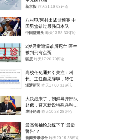
单无缘八强
新京报
昨天21:16
63评论
八村塁/河村出战世预赛 中
国男篮错过最强日本队
中国篮镜头
昨天13:58
33评论
2岁男童遭漏诊后死亡 医生
被判刑有点冤
狐度
昨天17:20
79评论
高校任免通知引关注：科
长、主任自愿辞职，转任思
政辅导员
澎湃新闻
昨天17:00
31评论
大决战来了，朝鲜导弹部队
赴俄，普京新设特殊兵种，
76岁老将扛旗
虚怀论语
昨天10:28
28评论
最高领袖给总统下了“最后
警告”？
新闻资讯综合
昨天20:19
38评论