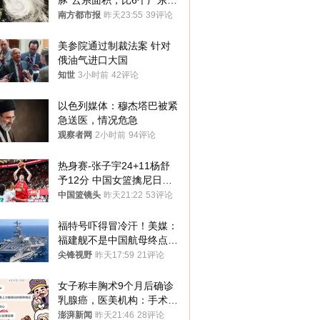
豚”云系面积，比6个广东还
大！深圳官方：注意这件事
南方都市报
昨天23:55
39评论
美参院通过制裁法案 针对
俄油气进口大国
知世
3小时前
42评论
以色列媒体：穆杰塔巴被紧
急送医，情况危急
观察者网
2小时前
94评论
热身赛-张子宇24+11杨舒
予12分 中国女篮擒尼日利
亚
中国篮镜头
昨天21:22
53评论
福特号吓得冒冷汗！美媒：
福建舰不是中国航母终点，
而是新起点！
尖锋视野
昨天17:59
21评论
女子称丰胸术9个月后确诊
乳腺癌，医美机构：手术不
可能引发癌症，建议走司法
澎湃新闻
昨天21:46
28评论