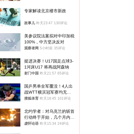
途径
专家解读北京楼市新政
政事儿
昨天23:47
130评论
美参议院法案拟对中印加税
100%，中方坚决反对
观察者网
5小时前
35评论
挺进决赛！U17国足点球3-
1河床U17 将再战阿森纳
射门中国
昨天21:57
65评论
国乒男单全军覆没！4人出
战WTT横滨冠军赛均无缘
八强
搜狐体育
昨天18:45
101评论
北约学者：对乌克兰的斩首
行动终于开始，几个月内乌
将投降
虚怀论语
昨天15:34
24评论