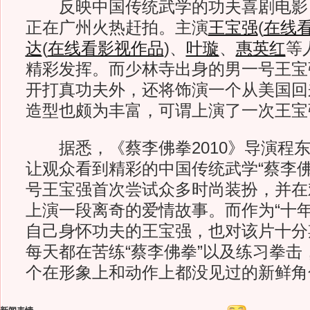
反映中国传统武学的功夫喜剧电影《蔡
正在广州火热赶拍。主演
王宝强
(
在线
达
(
在线看影视作品
)
、
叶璇
、
惠英红
等
精彩发挥。而少林寺出身的男一号王宝
开打真功夫外，还将饰演一个从美国回来
造型也颇为丰富，可谓上演了一次王宝
据悉，《蔡李佛拳2010》导演程东
让观众看到精彩的中国传统武学“蔡李佛
号王宝强首次尝试众多时尚装扮，并在
上演一段离奇的爱情故事。而作为“十年
自己身怀功夫的王宝强，也对该片十分
每天都在苦练“蔡李佛拳”以及练习拳击
个在形象上和动作上都没见过的新鲜角