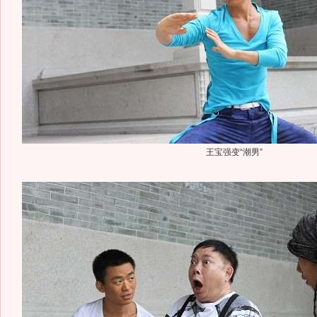
王宝强变“潮男”