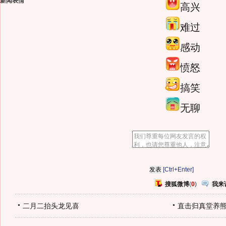
新闻表情
高兴
难过
感动
愤怒
搞笑
无聊
[Ctrl+Enter]
搜狐微博
(
0
)
我来
二月二抬头龙见喜
直击归真堂养