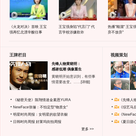
《火龙对决》首映 王宝
王宝强身陷"代言门" 代
热播"顺溜" 王宝
强再忆北漂辛酸往事
言学校涉嫌欺诈
弃不放弃"
王牌栏目
视频策划
先锋人物黄晓明：
感谢低潮 偶像重生
黄晓明开始意识到，有些事
情需要改变。……
[详细]
《秘密天使》陈翔情迷金素恩YURA
《先锋人
NewFace张俪：不怕定型“物质女”
《综艺马
明星时尚周报：女明星的欲望衣橱
《NewF
日韩时尚周报
好莱坞街拍周报
《夏日甜
更多 >>