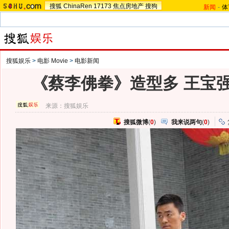
搜狐
ChinaRen
17173
焦点房地产
搜狗
新闻
-
体
搜狐娱乐
>
电影 Movie
>
电影新闻
《蔡李佛拳》造型多 王宝
来源：
搜狐娱乐
搜狐微博
(
0
)
我来说两句
(
0
)