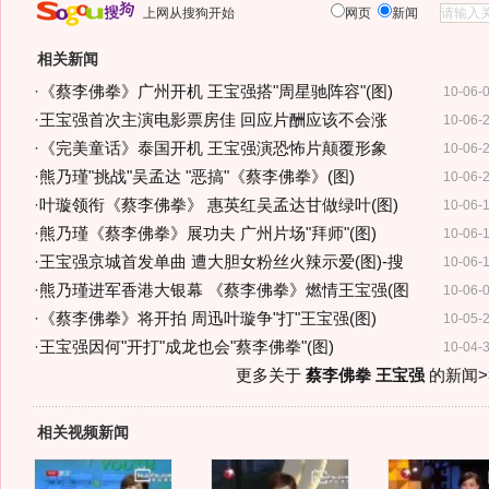
上网从搜狗开始
网页
新闻
相关新闻
·
《蔡李佛拳》广州开机 王宝强搭"周星驰阵容"(图)
10-06-
·
王宝强首次主演电影票房佳 回应片酬应该不会涨
10-06-
·
《完美童话》泰国开机 王宝强演恐怖片颠覆形象
10-06-
·
熊乃瑾"挑战"吴孟达 "恶搞"《蔡李佛拳》(图)
10-06-
·
叶璇领衔《蔡李佛拳》 惠英红吴孟达甘做绿叶(图)
10-06-
·
熊乃瑾《蔡李佛拳》展功夫 广州片场"拜师"(图)
10-06-
·
王宝强京城首发单曲 遭大胆女粉丝火辣示爱(图)-搜
10-06-
·
熊乃瑾进军香港大银幕 《蔡李佛拳》燃情王宝强(图
10-06-
·
《蔡李佛拳》将开拍 周迅叶璇争"打"王宝强(图)
10-05-
·
王宝强因何"开打"成龙也会"蔡李佛拳"(图)
10-04-
更多关于
蔡李佛拳 王宝强
的新闻>
相关视频新闻