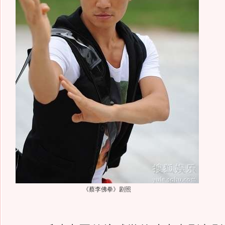
《蔡李佛拳》剧照