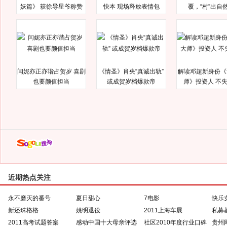
妖篇》 获徐导星爷称赞
快本 现场释放表情包
覆，“村”出自
闫妮亦正亦谐占贺岁 喜剧
《情圣》肖央“真诚出轨”
解读邓超新身份《
也要颜值担当
或成贺岁档爆款帝
师》投资人 不
近期热点关注
永不磨灭的番号
夏日甜心
7电影
快乐
新还珠格格
姚明退役
2011上海车展
私募
2011高考试题答案
感动中国十大母亲评选
社区2010年度行业口碑
贵州