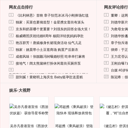
网友点击排行
网友评论排行
1
1
《比利林恩》首映 章子怡范冰冰冯小刚捧场红毯
董卿：这两
2
2
独家：买菜也要拗造型！金星携女逛街有派头
刘德华新片
3
3
京东和奶茶哪个更重要？刘强东的回答全场大笑！
为救母女俩
4
4
杨威晒照庆祝结婚8周年 杨阳洋轻抚妈妈孕肚
刘德华扮邋
5
5
艳压群芳！唐嫣修身长裙现身活动 仙气儿足
章子怡斥港
6
6
独家：姚晨带小土豆逛商场 购置产后新衣
律师：于正
7
7
成都风味！张靓颖冯轲曝婚纱照 吃串串打麻将
王力宏否认
8
8
接地气！阔太熊黛林打扮休闲逛街买厕所泵
王刚自曝7
9
9
台媒:40
马蓉离婚后，砸1000万人民币给媒体要求删掉这照片
10
10
甜到腻！黄晓明上海庆生 Baby挺孕肚送蛋糕
陈冠希：假
娱乐·大视野
吴亦凡香港宣传《西游伏
邓超携《乘风破浪》登陆
《健忘村》舒淇