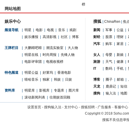
榜
网站地图
娱乐中心
搜狐
|
ChinaRen
|
焦
频道导航
|
明星
|
电影
|
电视
|
音乐
|
戏剧
新闻
|
军事
|
公益
|
|
娱乐播报
|
高清影视
|
社区
|
博客
财经
|
股票
|
理财
|
汽车
|
购车
|
家居
|
王牌栏目
|
大鹏嘚吧嘚
|
潮流实验室
|
大人物
|
明星在线
|
时尚周报
|
先锋人物
女人
|
母婴
|
新娘
|
|
电影评审团
|
电视收视榜
旅游
|
天气
|
健康
|
IT
|
数码
|
手机
|
特色频道
|
明星公益
|
好莱坞
|
香港电影
|
嘻哈音乐
|
独家
|
韩娱
|
日娱
博客
|
圈子
|
邮箱
|
天龙
|
鹿鼎记
|
短信
资料库
|
明星库
|
影视库
|
专题库
|
图片库
搜狗
|
输入法
|
地图
|
滚动新闻列表
|
往期娱首回顾
设置首页
-
搜狗输入法
-
支付中心
-
搜狐招聘
-
广告服务
-
客服中心
Copyright
©
2018 Sohu.com 
搜狐不良信息举