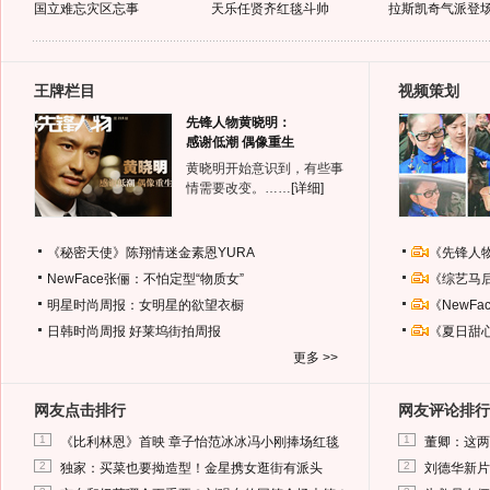
国立难忘灾区忘事
天乐任贤齐红毯斗帅
拉斯凯奇气派登
王牌栏目
视频策划
先锋人物黄晓明：
感谢低潮 偶像重生
黄晓明开始意识到，有些事
情需要改变。……
[详细]
《秘密天使》陈翔情迷金素恩YURA
《先锋人
NewFace张俪：不怕定型“物质女”
《综艺马
明星时尚周报：女明星的欲望衣橱
《NewF
日韩时尚周报
好莱坞街拍周报
《夏日甜
更多 >>
网友点击排行
网友评论排行
1
1
《比利林恩》首映 章子怡范冰冰冯小刚捧场红毯
董卿：这两
2
2
独家：买菜也要拗造型！金星携女逛街有派头
刘德华新片