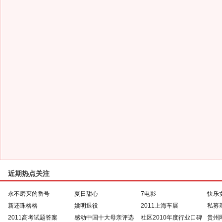
近期热点关注
永不磨灭的番号
夏日甜心
7电影
快乐
新还珠格格
姚明退役
2011上海车展
私募
2011高考试题答案
感动中国十大母亲评选
社区2010年度行业口碑
贵州