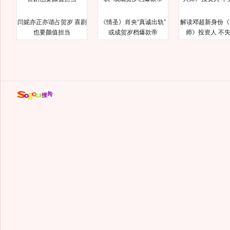
闫妮亦正亦谐占贺岁 喜剧
《情圣》肖央“真诚出轨”
解读邓超新身份《
也要颜值担当
或成贺岁档爆款帝
师》投资人 不