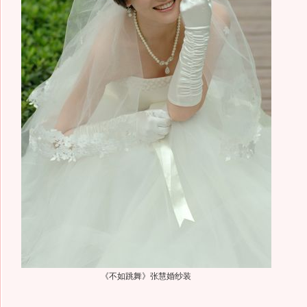
《不如跳舞》张慧婚纱装