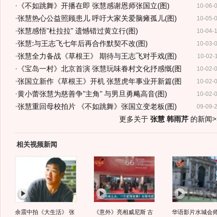
·
《不如跳舞》开播在即 张慧感谢恩师张国立(图)
10-06-
·
张慧热心公益照顾患儿 呼吁大家关爱脑瘫孤儿(图)
10-05-
·
张慧感悟"杜拉拉" 遗憾错过黄立行(图)
10-04-
·
张慧:与王志飞七年后再合作默契不改(图)
10-03-
·
张慧全力备战《草根王》 期待与王志飞对手戏(图)
10-02-
·
《宝岛一村》北京首演 张慧玩味眷村文化抒感慨(图
10-02-
·
张国立新作《草根王》开机 张慧虎年事业开新篇(图
10-02-
·
黄小蕾张慧为慈善争"主角" 与男旦勇飚高音(图)
10-02-
·
张慧重回母校拍片 《不如跳舞》张国立变老板(图)
09-09-
更多关于
张慧 韩雨芹
的新闻>
相关视频新闻
余震中拍《大生活》 张
《意外》亮相威尼斯 古
华语影片水城会师