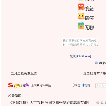
愤怒
搞笑
无聊
[Ctrl+Enter]
我来
二月二抬头龙见喜
直击归真堂养
上网从搜狗开始
网页
新闻
相关新闻
·
《不如跳舞》人丁兴旺 张国立携张慧游说韩雨芹(图
09-11-