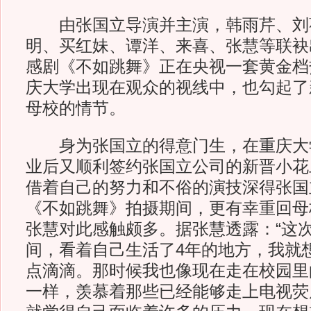
由张国立导演并主演，韩雨芹、刘
明、买红妹、谭洋、来喜、张慧等联袂
感剧《不如跳舞》正在央视一套黄金档
庆大学出现在观众的视线中，也勾起了
母校的情节。
身为张国立的得意门生，在重庆大
业后又顺利签约张国立公司的新晋小花
借着自己的努力和不俗的演技深得张国
《不如跳舞》拍摄期间，更有幸重回母
张慧对此感触颇多。据张慧透露：“这
间，看着自己生活了4年的地方，我就
点滴滴。那时候我也像现在走在校园里
一样，羡慕着那些已经能够走上电视荧