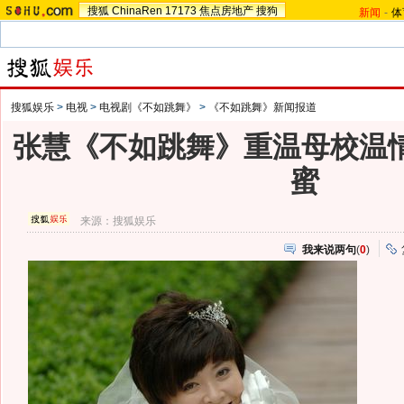
搜狐
ChinaRen
17173
焦点房地产
搜狗
新闻
-
体
搜狐娱乐
>
电视
>
电视剧《不如跳舞》
>
《不如跳舞》新闻报道
张慧《不如跳舞》重温母校温情
蜜
来源：
搜狐娱乐
我来说两句
(
0
)