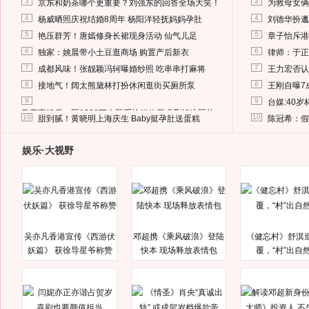
3
3
京东和奶茶哪个更重要？刘强东的回答全场大笑！
为救母女俩
4
4
杨威晒照庆祝结婚8周年 杨阳洋轻抚妈妈孕肚
刘德华扮邋
5
5
艳压群芳！唐嫣修身长裙现身活动 仙气儿足
章子怡斥港
6
6
独家：姚晨带小土豆逛商场 购置产后新衣
律师：于正
7
7
成都风味！张靓颖冯轲曝婚纱照 吃串串打麻将
王力宏否认
8
8
接地气！阔太熊黛林打扮休闲逛街买厕所泵
王刚自曝7
9
9
台媒:40
马蓉离婚后，砸1000万人民币给媒体要求删掉这照片
10
10
甜到腻！黄晓明上海庆生 Baby挺孕肚送蛋糕
陈冠希：假
娱乐·大视野
吴亦凡香港宣传《西游伏
邓超携《乘风破浪》登陆
《健忘村》舒淇
妖篇》 获徐导星爷称赞
快本 现场释放表情包
覆，“村”出自