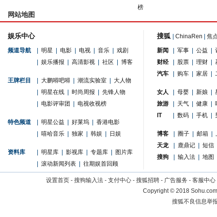
榜
网站地图
娱乐中心
搜狐
|
ChinaRen
|
焦
频道导航
|
明星
|
电影
|
电视
|
音乐
|
戏剧
新闻
|
军事
|
公益
|
|
娱乐播报
|
高清影视
|
社区
|
博客
财经
|
股票
|
理财
|
汽车
|
购车
|
家居
|
王牌栏目
|
大鹏嘚吧嘚
|
潮流实验室
|
大人物
|
明星在线
|
时尚周报
|
先锋人物
女人
|
母婴
|
新娘
|
|
电影评审团
|
电视收视榜
旅游
|
天气
|
健康
|
IT
|
数码
|
手机
|
特色频道
|
明星公益
|
好莱坞
|
香港电影
|
嘻哈音乐
|
独家
|
韩娱
|
日娱
博客
|
圈子
|
邮箱
|
天龙
|
鹿鼎记
|
短信
资料库
|
明星库
|
影视库
|
专题库
|
图片库
搜狗
|
输入法
|
地图
|
滚动新闻列表
|
往期娱首回顾
设置首页
-
搜狗输入法
-
支付中心
-
搜狐招聘
-
广告服务
-
客服中心
Copyright
©
2018 Sohu.com 
搜狐不良信息举