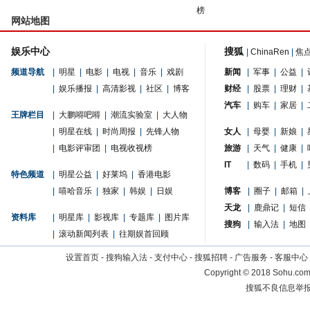
榜
网站地图
娱乐中心
搜狐
|
ChinaRen
|
焦
频道导航
|
明星
|
电影
|
电视
|
音乐
|
戏剧
新闻
|
军事
|
公益
|
|
娱乐播报
|
高清影视
|
社区
|
博客
财经
|
股票
|
理财
|
汽车
|
购车
|
家居
|
王牌栏目
|
大鹏嘚吧嘚
|
潮流实验室
|
大人物
|
明星在线
|
时尚周报
|
先锋人物
女人
|
母婴
|
新娘
|
|
电影评审团
|
电视收视榜
旅游
|
天气
|
健康
|
IT
|
数码
|
手机
|
特色频道
|
明星公益
|
好莱坞
|
香港电影
|
嘻哈音乐
|
独家
|
韩娱
|
日娱
博客
|
圈子
|
邮箱
|
天龙
|
鹿鼎记
|
短信
资料库
|
明星库
|
影视库
|
专题库
|
图片库
搜狗
|
输入法
|
地图
|
滚动新闻列表
|
往期娱首回顾
设置首页
-
搜狗输入法
-
支付中心
-
搜狐招聘
-
广告服务
-
客服中心
Copyright
©
2018 Sohu.com 
搜狐不良信息举