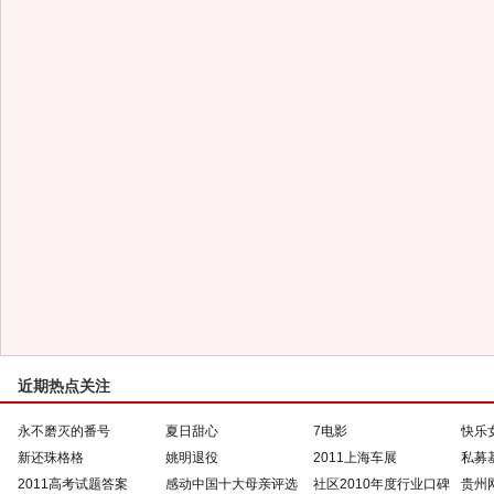
近期热点关注
永不磨灭的番号
夏日甜心
7电影
快乐
新还珠格格
姚明退役
2011上海车展
私募
2011高考试题答案
感动中国十大母亲评选
社区2010年度行业口碑
贵州