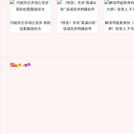
闫妮亦正亦谐占贺岁 喜剧
《情圣》肖央“真诚出轨”
解读邓超新身份《
也要颜值担当
或成贺岁档爆款帝
师》投资人 不