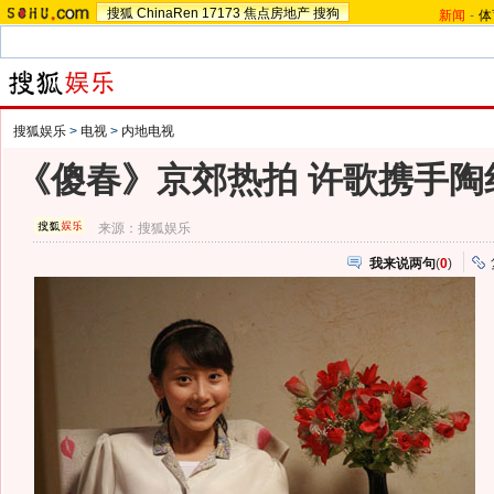
搜狐
ChinaRen
17173
焦点房地产
搜狗
新闻
-
体
搜狐娱乐
>
电视
>
内地电视
《傻春》京郊热拍 许歌携手陶
来源：
搜狐娱乐
我来说两句
(
0
)