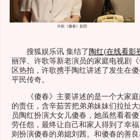
许歌《傻春》剧照
搜狐娱乐讯 集结了
陶红
(
在线看影
丽萍、许歌等新老演员的家庭电视剧《
区热拍，许歌携手陶红讲述了发生在傻
平民传奇。
《傻春》主要讲述的是一个大家庭
的责任，含辛茹苦把弟弟妹妹们拉扯大
员陶红扮演大女儿傻春，她虽然看着傻
劳任怨，最终让自己和家人得到了幸福
则扮演傻春的弟媳刘茜。和傻春的善良