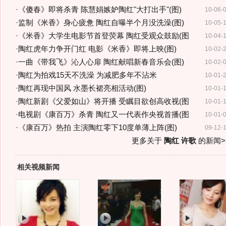
·
《傻春》即将杀青 陈慧娟嫉妒陶红"大打出手"(图)
10-06-
·
监制《米香》身心疲惫 陶红自曝半个月没洗澡(图)
10-05-
·
《米香》大学生电影节首登荧幕 陶红受观众鼓励(图
10-04-
·
陶红虎年力争开门红 电影《米香》即将上映(图)
10-02-
·
一曲《带我飞》沁人心扉 陶红献唱新春音乐会(图)
10-02-
·
陶红为拍戏15天不洗澡 为减肥多年不沾米
10-01-
·
陶红再现中国风 水墨长裙亮相活动(图)
10-01-
·
陶红新剧《父爱如山》将开播 受瞩目欲创高收视(图
10-01-
·
电视剧《康百万》杀青 陶红又一代表作央视首播(图
10-01-
·
《康百万》热拍 主演陶红零下10度单薄上阵(图)
09-12-
更多关于
陶红 许歌
的新闻>
相关视频新闻