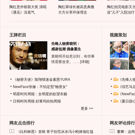
陶红意外斩获大奖 清唱
陶红翠绿长裙高贵典雅
陶红拍完电影又
《遇见》没底气
大方分享环保理念
送"儿子"入院治疗
王牌栏目
视频策划
先锋人物黄晓明：
感谢低潮 偶像重生
黄晓明开始意识到，有些事
情需要改变。……
[详细]
《秘密天使》陈翔情迷金素恩YURA
《先锋人
NewFace张俪：不怕定型“物质女”
《综艺马
明星时尚周报：女明星的欲望衣橱
《NewF
日韩时尚周报
好莱坞街拍周报
《夏日甜
更多 >>
网友点击排行
网友评论排行
1
1
《比利林恩》首映 章子怡范冰冰冯小刚捧场红毯
董卿：这两