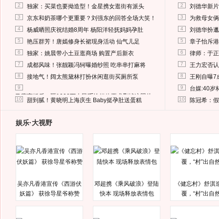
2
2
独家：买菜也要拗造型！金星携女逛街有派头
刘德华新片
3
3
京东和奶茶哪个更重要？刘强东的回答全场大笑！
为救母女俩
4
4
杨威晒照庆祝结婚8周年 杨阳洋轻抚妈妈孕肚
刘德华扮邋
5
5
艳压群芳！唐嫣修身长裙现身活动 仙气儿足
章子怡斥港
6
6
独家：姚晨带小土豆逛商场 购置产后新衣
律师：于正
7
7
成都风味！张靓颖冯轲曝婚纱照 吃串串打麻将
王力宏否认
8
8
接地气！阔太熊黛林打扮休闲逛街买厕所泵
王刚自曝7
9
9
台媒:40
马蓉离婚后，砸1000万人民币给媒体要求删掉这照片
10
10
甜到腻！黄晓明上海庆生 Baby挺孕肚送蛋糕
陈冠希：假
娱乐·大视野
吴亦凡香港宣传《西游伏
邓超携《乘风破浪》登陆
《健忘村》舒淇
妖篇》 获徐导星爷称赞
快本 现场释放表情包
覆，“村”出自