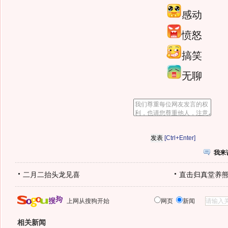
感动
愤怒
搞笑
无聊
[Ctrl+Enter]
我来
二月二抬头龙见喜
直击归真堂养
上网从搜狗开始
网页
新闻
相关新闻