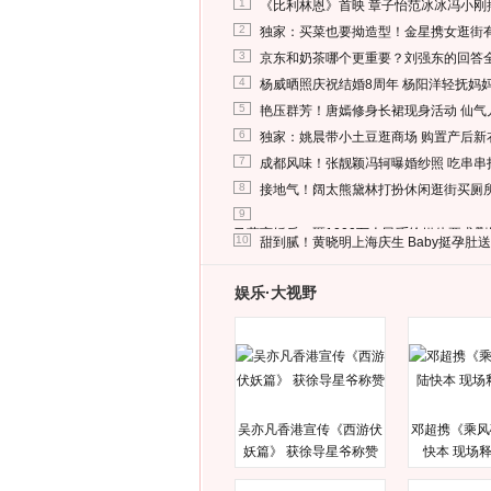
1
《比利林恩》首映 章子怡范冰冰冯小刚
2
独家：买菜也要拗造型！金星携女逛街
3
京东和奶茶哪个更重要？刘强东的回答
4
杨威晒照庆祝结婚8周年 杨阳洋轻抚妈
5
艳压群芳！唐嫣修身长裙现身活动 仙气
6
独家：姚晨带小土豆逛商场 购置产后新
7
成都风味！张靓颖冯轲曝婚纱照 吃串串
8
接地气！阔太熊黛林打扮休闲逛街买厕
9
马蓉离婚后，砸1000万人民币给媒体要求
10
甜到腻！黄晓明上海庆生 Baby挺孕肚
娱乐·大视野
吴亦凡香港宣传《西游伏
邓超携《乘风
妖篇》 获徐导星爷称赞
快本 现场