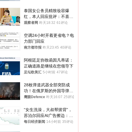
泰国女公务员精致妆容爆
红，本人回应批评：不喜欢
就别看
观察者网
昨天18:32
61评论
空调24小时开着更省电？电
力部门回应
南方都市报
昨天23:45
40评论
阿根廷足协致函因凡蒂诺：
正确道路是继续在您领导下
足坛欧美汇
5小时前
47评论
28枚弹道武器全部突防成
功！在俄罗斯的外国导弹发
射车都是合法打击目标
鹰眼Defence
昨天16:07
25评论
“女生洗澡，大叔帮搓背”，
苏泊尔回应AI广告擦边：视
频全下架，已强化内容管理
每日经济新闻
14小时前
35评论
与审核