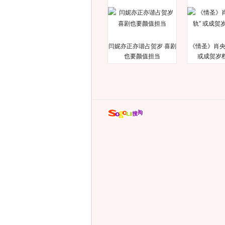
闫妮亦正亦谐占贺岁 喜剧
《情圣》肖央
也要颜值担当
或成贺岁