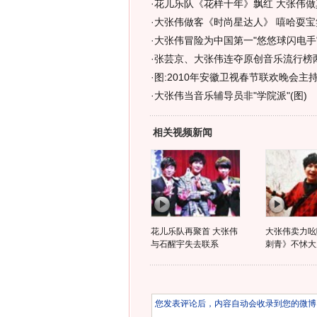
·
花儿乐队《花样十年》飘红 大张伟做
·
大张伟做客《时尚星达人》 嘻哈耍宝
·
大张伟冒险为中国第一"悠悠球闪电手"
·
张芸京、大张伟连夺原创音乐流行榜两
·
图:2010年安徽卫视春节联欢晚会主持
·
大张伟当音乐辅导员非"学院派"(图)
相关视频新闻
花儿乐队再聚首 大张伟
大张伟卖力吆
与石醒宇失去联系
刺青》不怵大