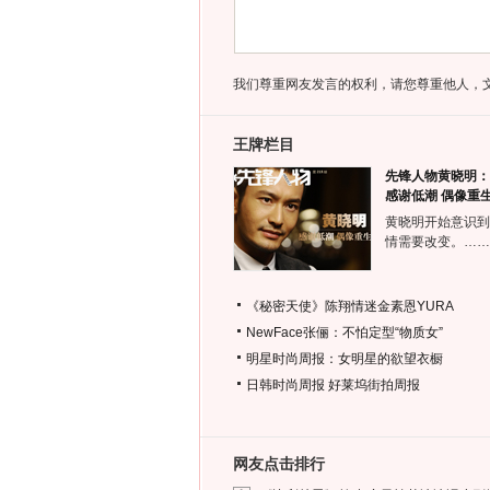
我们尊重网友发言的权利，请您尊重他人，
王牌栏目
先锋人物黄晓明：
感谢低潮 偶像重
黄晓明开始意识到
情需要改变。……
《秘密天使》陈翔情迷金素恩YURA
NewFace张俪：不怕定型“物质女”
明星时尚周报：女明星的欲望衣橱
日韩时尚周报
好莱坞街拍周报
网友点击排行