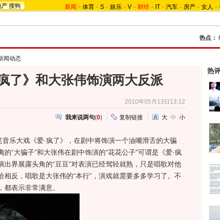
地产
搜狗
新闻
-
体育
-
S
-
娱乐
-
V
-
财经
-
IT
-
汽车
-
房产
-
女人
-
热点：
新闻动态
热
疯了》和大张伟饰演两大反派
2010年05月13日13:12
我来说两句
(
0
)
复制链接
大
中
小
音乐大戏《爱·疯了》，在剧中将饰演一个油嘴滑舌的大骗
的“大骗子”和大张伟在剧中饰演的"花花公子"可谓是《爱·疯
演出界展露头角的“豆豆”对表演已经驾轻就熟，只是唱歌对他
恰相反，唱歌是大张伟的“本行”，演戏就需要多多学习了。不
，都表示非常满意。