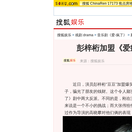
搜狐
ChinaRen
17173
焦点房
搜狐娱乐
>
戏剧 drama
>
音乐剧《爱-疯了》
>
彭梓桁加盟《爱
来源：
搜狐娱乐
近日，演员彭梓桁“豆豆”加盟爆笑
子，骗光了朋友的钱财。这个令人鄙夷
了》剧中两大反派。不同的是，刚在
来说是一个不小的挑战；而大张伟恰
过作为导演的高晓攀对他们俩的表现