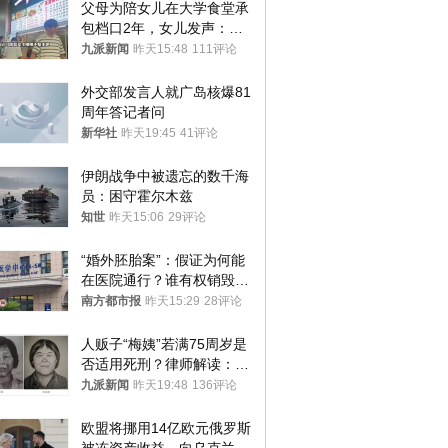
父母为陪女儿在大学食堂承
包档口2年，女儿发声：初
衷是为了陪伴，毕业后将不
九派新闻
昨天15:48
111评论
再营业
外交部发言人就广岛核爆81
周年答记者问
新华社
昨天19:45
41评论
伊朗战争中被遗忘的数千海
员：困守霍尔木兹
知世
昨天15:06
29评论
“婚外胚胎案”：假证为何能
在医院通行？谁有权销毁胚
胎？
南方都市报
昨天15:29
28评论
人贩子“梅姨”若满75周岁是
否适用死刑？律师解读：很
大概率不会被判处死刑
九派新闻
昨天19:48
136评论
欧盟将挪用14亿欧元俄罗斯