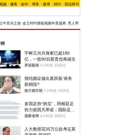
视频
-
播客
-
邮件
-
博客
-
微博
-
BBS
-
我说两句
红牛音乐之旅
金立特约搜狐视频年度盛典
男人帮
评榜
宇树王兴兴身家已超180
亿，一批90后新贵也将诞生
界面新闻
3小时前
31评论
假结婚证做出真胚胎 谁有
权销毁?
南方都市报
7小时前
34评论
多国足协“倒戈”，阿根廷足
协力挺因凡蒂诺：国际足联
今后应继续在其领导下前行
观察者网
4小时前
28评论
人大教授花35万公款考证莫