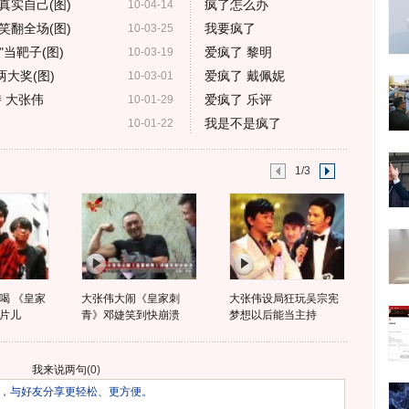
真实自己(图)
疯了怎么办
10-04-14
笑翻全场(图)
我要疯了
10-03-25
当靶子(图)
爱疯了 黎明
10-03-19
大奖(图)
爱疯了 戴佩妮
10-03-01
 大张伟
爱疯了 乐评
10-01-29
我是不是疯了
10-01-22
1/3
喝 《皇家
大张伟大闹《皇家刺
大张伟设局狂玩吴宗宪
片儿
青》邓婕笑到快崩溃
梦想以后能当主持
我来说两句
(
0
)