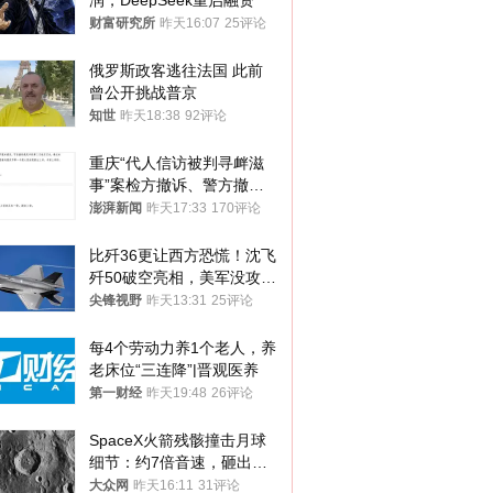
润，DeepSeek重启融资
财富研究所
昨天16:07
25评论
俄罗斯政客逃往法国 此前
曾公开挑战普京
知世
昨天18:38
92评论
重庆“代人信访被判寻衅滋
事”案检方撤诉、警方撤
案，两被告人获国赔
澎湃新闻
昨天17:33
170评论
比歼36更让西方恐慌！沈飞
歼50破空亮相，美军没攻克
的技术被拿下
尖锋视野
昨天13:31
25评论
每4个劳动力养1个老人，养
老床位“三连降”|晋观医养
第一财经
昨天19:48
26评论
SpaceX火箭残骸撞击月球
细节：约7倍音速，砸出直
径约30米撞击坑
大众网
昨天16:11
31评论