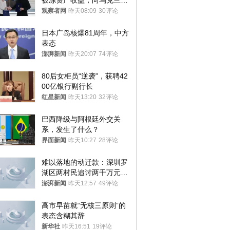
被冻资产收益，向乌克兰提
供援助
观察者网
昨天08:09
30评论
日本广岛核爆81周年，中方
表态
澎湃新闻
昨天20:07
74评论
80后女柜员“逆袭”，获聘42
00亿银行副行长
红星新闻
昨天13:20
32评论
巴西降级与阿根廷外交关
系，发生了什么？
界面新闻
昨天10:27
28评论
难以落地的动迁款：深圳罗
湖区两村民追讨两千万元动
迁款八年未果
澎湃新闻
昨天12:57
49评论
高市早苗就“无核三原则”的
表态含糊其辞
新华社
昨天16:51
19评论