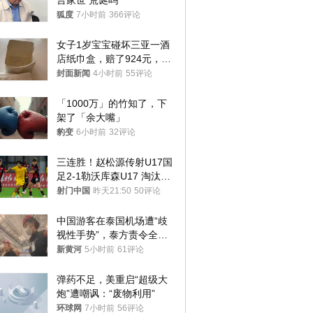
言家世 荒诞吗
狐度
7小时前
366评论
女子1岁宝宝碰坏三亚一酒
店纸巾盒，赔了924元，发
帖吐槽后酒店退还一半的
封面新闻
4小时前
55评论
钱，当地市监局回应
「1000万」的竹知了，下
架了「余大嘴」
豹变
6小时前
32评论
三连胜！赵松源传射U17国
足2-1勒沃库森U17 淘汰赛
将战河床
射门中国
昨天21:50
50评论
中国游客在泰国机场遭“歧
视性手势”，泰方责令全面
调查，对责任人采取最严厉
新黄河
5小时前
61评论
处分
弹药不足，美重启“超级大
炮”遭嘲讽：“废物利用”
环球网
7小时前
56评论