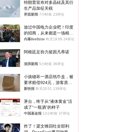
特朗普宣布对多晶硅及其衍
生产品加征关税
界面新闻
7小时前
23评论
放过中国电力企业吧！印度
的招商，从来都是一场精准
收割
内幕live9zov
昨天19:09
24评论
阿根廷足协力挺因凡蒂诺
澎湃新闻
5小时前
36评论
小孩碰坏一酒店纸巾盒，被
要求赔偿924元，游客质疑
酒店房客物品超高标价，市
新快报
昨天20:51
139评论
监部门：不违规
茅台，终于从“液体黄金”活
成了“一瓶酒”的样子
中国基金报
13小时前
37评论
炸了！梁文锋回吐全部利