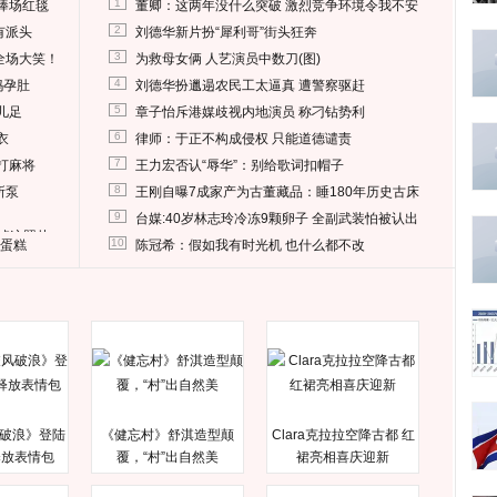
1
捧场红毯
董卿：这两年没什么突破 激烈竞争环境令我不安
2
有派头
刘德华新片扮“犀利哥”街头狂奔
3
全场大笑！
为救母女俩 人艺演员中数刀(图)
4
妈孕肚
刘德华扮邋遢农民工太逼真 遭警察驱赶
5
儿足
章子怡斥港媒歧视内地演员 称刁钻势利
6
衣
律师：于正不构成侵权 只能道德谴责
7
打麻将
王力宏否认“辱华”：别给歌词扣帽子
8
所泵
王刚自曝7成家产为古董藏品：睡180年历史古床
9
台媒:40岁林志玲冷冻9颗卵子 全副武装怕被认出
删掉这照片
10
送蛋糕
陈冠希：假如我有时光机 也什么都不改
破浪》登陆
《健忘村》舒淇造型颠
Clara克拉拉空降古都 红
释放表情包
覆，“村”出自然美
裙亮相喜庆迎新