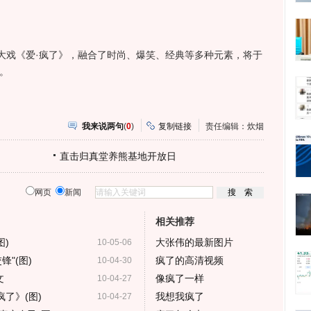
戏《爱·疯了》，融合了时尚、爆笑、经典等多种元素，将于
。
我来说两句
(
0
)
复制链接
责任编辑：炊烟
直击归真堂养熊基地开放日
网页
新闻
相关推荐
图)
大张伟的最新图片
10-05-06
"(图)
疯了的高清视频
10-04-30
文
像疯了一样
10-04-27
了》(图)
我想我疯了
10-04-27