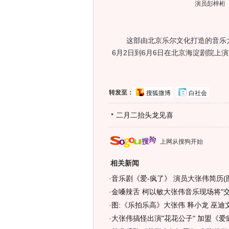
演员彭梓桁
这部由北京乐尔文化打造的音乐大
6月2日到6月6日在北京海淀剧院上演
转发至：
搜狐微博
白社会
二月二抬头龙见喜
上网从搜狗开始
相关新闻
·
音乐剧《爱-疯了》 演员大张伟简历(
·
金嗓辣舌 柯以敏大张伟音乐现场将"交锋
·
图:《乐拍乐高》大张伟 释小龙 巫迪
·
大张伟搞怪出演"花花公子" 加盟《爱疯