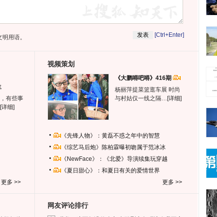
[Ctrl+Enter]
文明用语。
视频策划
《大鹏嘚吧嘚》416期
生
杨丽萍提菜篮逛车展 时尚
，有些事
与村姑仅一线之隔…
[详细]
[详细]
《先锋人物》：黄磊不惑之年中的智慧
《综艺马后炮》陈柏霖曝初吻属于范冰冰
《NewFace》：《北爱》导演续集玩穿越
《夏日甜心》：和夏日有关的爱情世界
更多 >>
更多 >>
网友评论排行