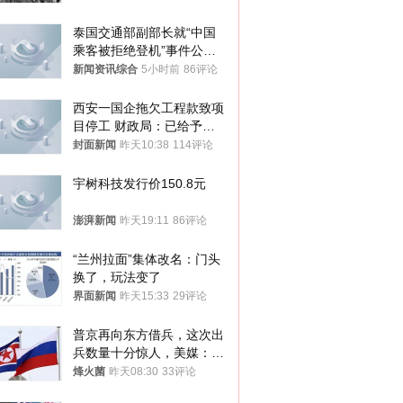
泰国交通部副部长就“中国
乘客被拒绝登机”事件公开
表态
新闻资讯综合
5小时前
86评论
西安一国企拖欠工程款致项
目停工 财政局：已给予处
分，正督促整改
封面新闻
昨天10:38
114评论
宇树科技发行价150.8元
澎湃新闻
昨天19:11
86评论
“兰州拉面”集体改名：门头
换了，玩法变了
界面新闻
昨天15:33
29评论
普京再向东方借兵，这次出
兵数量十分惊人，美媒：俄
朝要动真格？
烽火菌
昨天08:30
33评论