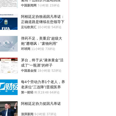
避雨？山西忻州血站回应
中国新闻网
7小时前
23评论
阿根廷足协致函因凡蒂诺：
正确道路是继续在您领导下
足坛欧美汇
10小时前
54评论
弹药不足，美重启“超级大
炮”遭嘲讽：“废物利用”
环球网
11小时前
73评论
茅台，终于从“液体黄金”活
成了“一瓶酒”的样子
中国基金报
18小时前
52评论
每4个劳动力养1个老人，养
老床位“三连降”|晋观医养
第一财经
昨天19:48
64评论
阿根廷足协力挺因凡蒂诺
澎湃新闻
9小时前
37评论