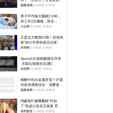
到了一些令人十分惊讶的消
息
观察者网
9小时前
37评论
男子平均每天睡眠7小时，
却三年2次脑梗，医生：这
样睡觉更伤身
大众网
8小时前
25评论
又是北大数院07级！苏炜杰
获“统计学界的诺贝尔奖”
环球网
3小时前
23评论
SpaceX火箭残骸撞击月球
 月面出现撞击坑(图)
光明网
7小时前
20评论
桃酥中吃出金属牙冠？泸溪
河发布调查结论：消费者已
澄清，所发视频情况不属实
观察者网
6小时前
30评论
鸿蒙智行被曝删除“竹知
了”风波公告后又恢复 官媒
曾力挺：劝华为要大度的，
有料新语
2小时前
50评论