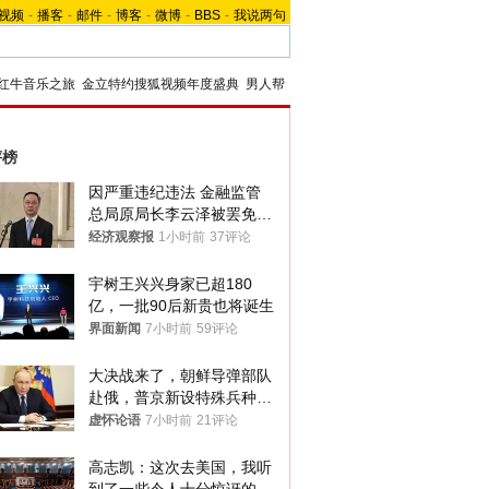
视频
-
播客
-
邮件
-
博客
-
微博
-
BBS
-
我说两句
红牛音乐之旅
金立特约搜狐视频年度盛典
男人帮
评榜
因严重违纪违法 金融监管
总局原局长李云泽被罢免全
国人大代表
经济观察报
1小时前
37评论
宇树王兴兴身家已超180
亿，一批90后新贵也将诞生
界面新闻
7小时前
59评论
大决战来了，朝鲜导弹部队
赴俄，普京新设特殊兵种，
76岁老将扛旗
虚怀论语
7小时前
21评论
高志凯：这次去美国，我听