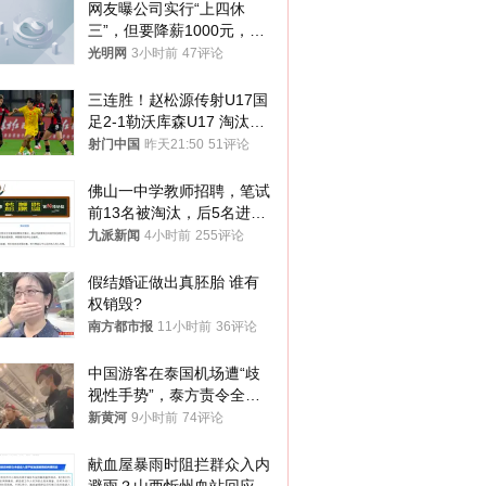
网友曝公司实行“上四休
三”，但要降薪1000元，不
接受只能辞职
光明网
3小时前
47评论
三连胜！赵松源传射U17国
足2-1勒沃库森U17 淘汰赛
将战河床
射门中国
昨天21:50
51评论
佛山一中学教师招聘，笔试
前13名被淘汰，后5名进体
检，被疑萝卜岗，官方通
九派新闻
4小时前
255评论
报：已叫停
假结婚证做出真胚胎 谁有
权销毁?
南方都市报
11小时前
36评论
中国游客在泰国机场遭“歧
视性手势”，泰方责令全面
调查，对责任人采取最严厉
新黄河
9小时前
74评论
处分
献血屋暴雨时阻拦群众入内