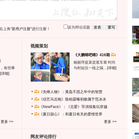
设为辩论话题
右上角
“新用户注册”
进行注册！
视频策划
《大鹏嘚吧嘚》416期
生
杨丽萍提菜篮逛车展 时尚
，有些事
与村姑仅一线之隔…
[详细]
[详细]
《先锋人物》：黄磊不惑之年中的智慧
《综艺马后炮》陈柏霖曝初吻属于范冰冰
《NewFace》：《北爱》导演续集玩穿越
《夏日甜心》：和夏日有关的爱情世界
更多 >>
更多 >>
网友评论排行