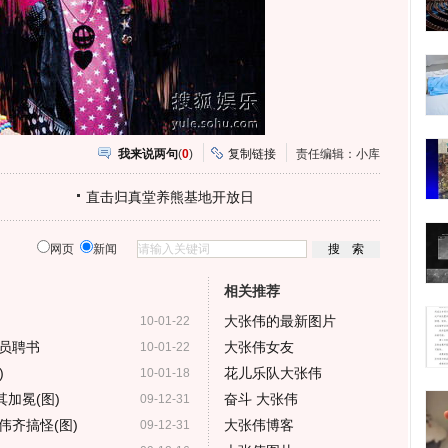
我来说两句
(
0
)
复制链接
责任编辑：小库
直击归真堂养熊基地开放日
网页
新闻
相关推荐
大张伟的最新图片
10-01-22
员聘书
大张伟女友
10-01-22
)
花儿乐队大张伟
10-01-18
加冕(图)
奋斗 大张伟
09-12-31
伟齐搞怪(图)
大张伟博客
09-12-31