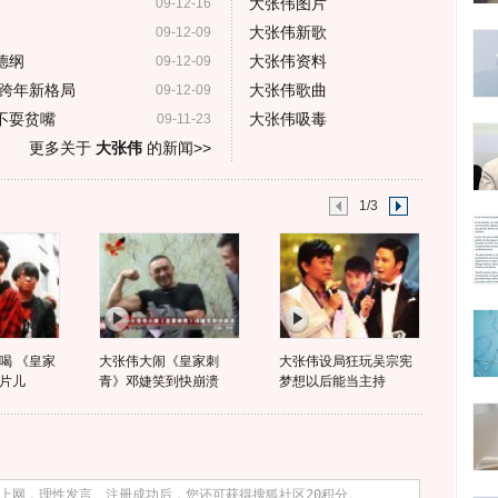
大张伟图片
09-12-16
大张伟新歌
09-12-09
德纲
大张伟资料
09-12-09
跨年新格局
大张伟歌曲
09-12-09
不耍贫嘴
大张伟吸毒
09-11-23
更多关于
大张伟
的新闻>>
1/3
喝 《皇家
大张伟大闹《皇家刺
大张伟设局狂玩吴宗宪
片儿
青》邓婕笑到快崩溃
梦想以后能当主持