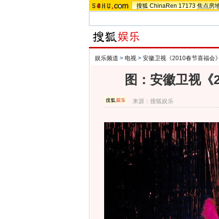
搜狐
ChinaRen
17173
焦点房
娱乐频道
>
电视
>
安徽卫视《2010春节喜福会
图：安徽卫视《2
来源：
搜狐娱乐