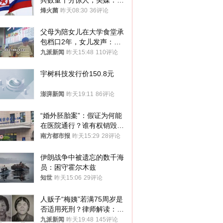
兵数量十分惊人，美媒：俄
朝要动真格？
烽火菌
昨天08:30
36评论
父母为陪女儿在大学食堂承
包档口2年，女儿发声：初
衷是为了陪伴，毕业后将不
九派新闻
昨天15:48
110评论
再营业
宇树科技发行价150.8元
澎湃新闻
昨天19:11
86评论
“婚外胚胎案”：假证为何能
在医院通行？谁有权销毁胚
胎？
南方都市报
昨天15:29
28评论
伊朗战争中被遗忘的数千海
员：困守霍尔木兹
知世
昨天15:06
29评论
人贩子“梅姨”若满75周岁是
否适用死刑？律师解读：很
大概率不会被判处死刑
九派新闻
昨天19:48
145评论