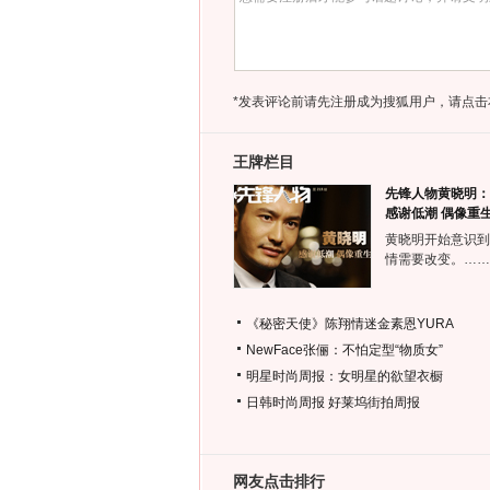
*发表评论前请先注册成为搜狐用户，请点击
王牌栏目
先锋人物黄晓明：
感谢低潮 偶像重
黄晓明开始意识到
情需要改变。……
《秘密天使》陈翔情迷金素恩YURA
NewFace张俪：不怕定型“物质女”
明星时尚周报：女明星的欲望衣橱
日韩时尚周报
好莱坞街拍周报
网友点击排行