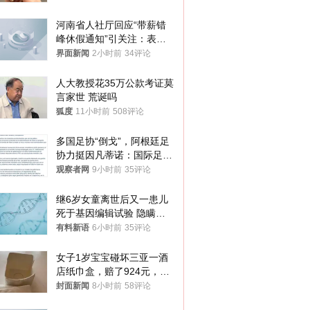
你们适不适合？
河南省人社厅回应“带薪错
峰休假通知”引关注：表述
不够准确，待修改后印发
界面新闻
2小时前
34评论
人大教授花35万公款考证莫
言家世 荒诞吗
狐度
11小时前
508评论
多国足协“倒戈”，阿根廷足
协力挺因凡蒂诺：国际足联
今后应继续在其领导下前行
观察者网
9小时前
35评论
继6岁女童离世后又一患儿
死于基因编辑试验 隐瞒一
年才对外披露
有料新语
6小时前
35评论
女子1岁宝宝碰坏三亚一酒
店纸巾盒，赔了924元，发
帖吐槽后酒店退还一半的
封面新闻
8小时前
58评论
钱，当地市监局回应