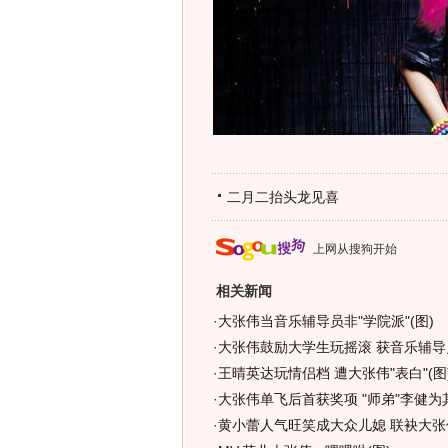
二月二抬头龙见喜
上网从搜狗开始
相关新闻
·
大张伟当音乐辅导员非"学院派"(图)
·
大张伟鼓励大学生玩摇滚 获音乐辅导
·
王晴英达玩情侣档 遭大张伟"表白"(图
·
大张伟单飞后首获奖项 "师弟"李健为其
·
黄小蕾人气旺笑成大众儿媳 联袂大张