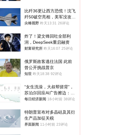
比歼36更让西方恐慌！沈飞
歼50破空亮相，美军没攻克
的技术被拿下
尖锋视野
昨天13:31
26评论
炸了！梁文锋回吐全部利
润，DeepSeek重启融资
财富研究所
昨天16:07
25评论
俄罗斯政客逃往法国 此前
曾公开挑战普京
知世
昨天18:38
92评论
“女生洗澡，大叔帮搓背”，
苏泊尔回应AI广告擦边：视
频全下架，已强化内容管理
每日经济新闻
18小时前
38评论
与审核
特朗普宣布对多晶硅及其衍
生产品加征关税
界面新闻
11小时前
23评论