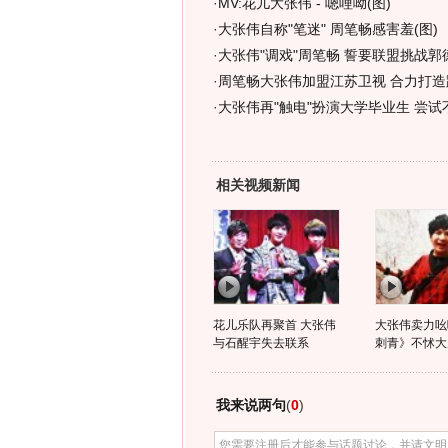
·
MV:花儿大张伟 - 嗯哩呦(图)
·
大张伟自称"笔迷" 周笔畅感害羞(图)
·
大张伟"调戏"周笔畅 誓要联盟挑战郭
·
周笔畅大张伟加盟江苏卫视 合力打造
·
大张伟再"触电"扮演大学毕业生 尝试
相关视频新闻
花儿乐队再聚首 大张伟
大张伟卖力吆
与石醒宇失去联系
刺青》不怵大
我来说两句
(
0
)