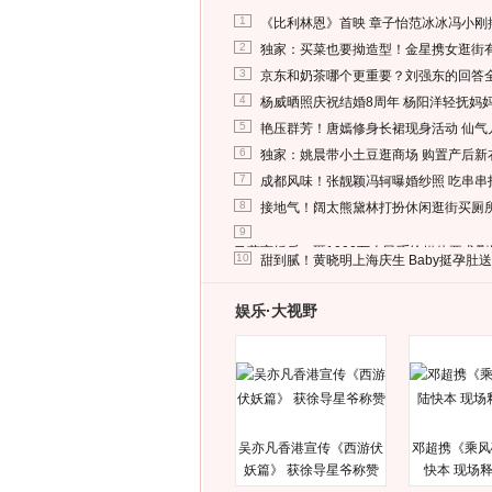
1
《比利林恩》首映 章子怡范冰冰冯小刚
2
独家：买菜也要拗造型！金星携女逛街
3
京东和奶茶哪个更重要？刘强东的回答
4
杨威晒照庆祝结婚8周年 杨阳洋轻抚妈
5
艳压群芳！唐嫣修身长裙现身活动 仙气
6
独家：姚晨带小土豆逛商场 购置产后新
7
成都风味！张靓颖冯轲曝婚纱照 吃串串
8
接地气！阔太熊黛林打扮休闲逛街买厕
9
马蓉离婚后，砸1000万人民币给媒体要求
10
甜到腻！黄晓明上海庆生 Baby挺孕肚
娱乐·大视野
吴亦凡香港宣传《西游伏
邓超携《乘风
妖篇》 获徐导星爷称赞
快本 现场