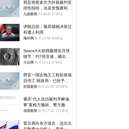
韩足协曾多次为外籍裁判安
排性招待，涉及世预赛和奥
预赛，韩足协回应
九派新闻
7小时前
37评论
伊朗总统：最高领袖决策过
程遭人利用
海外网
昨天15:09
94评论
SpaceX火箭残骸撞击月球
细节：约7倍音速，砸出直
径约30米撞击坑
大众网
昨天16:11
37评论
西安一国企拖欠工程款致项
目停工 财政局：已给予处
分，正督促整改
封面新闻
昨天10:38
155评论
重庆“代人信访被判寻衅滋
事”案检方撤诉、警方撤
案，两被告人获国赔
澎湃新闻
昨天17:33
171评论
普京再向东方借兵，这次出