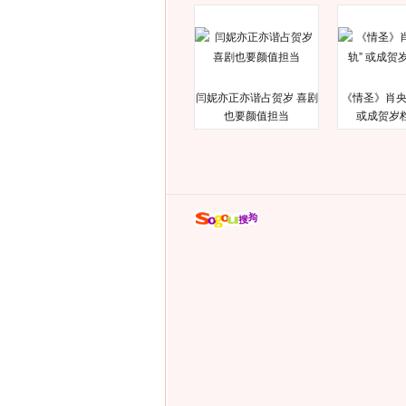
闫妮亦正亦谐占贺岁 喜剧
《情圣》肖央
也要颜值担当
或成贺岁