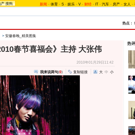
地产
搜狗
新闻
-
体育
-
S
-
娱乐
-
V
-
财经
-
IT
-
汽车
-
房产
-
女人
-
热点：
》
>
安徽春晚_精美图集
热
010春节喜福会》主持 大张伟
2010年01月29日11:42
我来说两句
(
0
)
复制链接
大
中
小