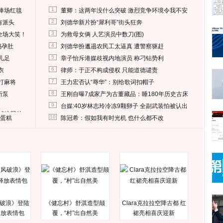
1
捧场红毯
董卿：这两年没什么突破 激烈竞争环境令我不安
2
有派头
刘德华新片扮“犀利哥”街头狂奔
3
全场大笑！
为救母女俩 人艺演员中数刀(图)
4
妈孕肚
刘德华扮邋遢农民工太逼真 遭警察驱赶
5
儿足
章子怡斥港媒歧视内地演员 称刁钻势利
6
衣
律师：于正不构成侵权 只能道德谴责
7
打麻将
王力宏否认“辱华”：别给歌词扣帽子
8
所泵
王刚自曝7成家产为古董藏品：睡180年历史古床
9
台媒:40岁林志玲冷冻9颗卵子 全副武装怕被认出
删掉这照片
10
送蛋糕
陈冠希：假如我有时光机 也什么都不改
破浪》登陆
《健忘村》舒淇造型颠
Clara克拉拉空降古都 红
释放表情包
覆，“村”出自然美
裙亮相喜庆迎新