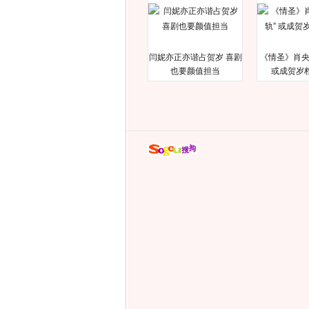
闫妮亦正亦谐占贺岁 喜剧
《情圣》肖央
也要颜值担当
或成贺岁