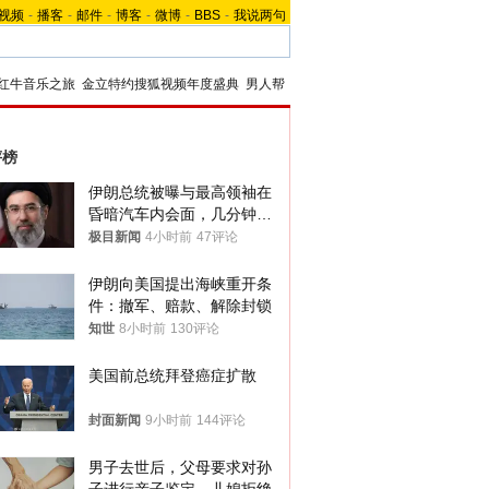
视频
-
播客
-
邮件
-
博客
-
微博
-
BBS
-
我说两句
红牛音乐之旅
金立特约搜狐视频年度盛典
男人帮
评榜
伊朗总统被曝与最高领袖在
昏暗汽车内会面，几分钟里
只能靠声音交谈难辨真假
极目新闻
4小时前
47评论
伊朗向美国提出海峡重开条
件：撤军、赔款、解除封锁
知世
8小时前
130评论
美国前总统拜登癌症扩散
封面新闻
9小时前
144评论
男子去世后，父母要求对孙