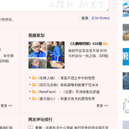
[Ctrl+Enter]
文明用语。
视频策划
《大鹏嘚吧嘚》416期
生
杨丽萍提菜篮逛车展 时尚
，有些事
与村姑仅一线之隔…
[详细]
[详细]
《先锋人物》：黄磊不惑之年中的智慧
《综艺马后炮》陈柏霖曝初吻属于范冰冰
《NewFace》：《北爱》导演续集玩穿越
《夏日甜心》：和夏日有关的爱情世界
更多 >>
更多 >>
网友评论排行
1
捧场红毯
董卿：这两年没什么突破 激烈竞争环境令我不安