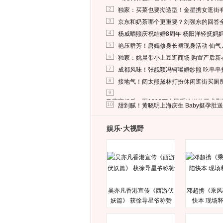
2
独家：买菜也要拗造型！金星携女逛街
3
京东和奶茶哪个更重要？刘强东的回答
4
杨威晒照庆祝结婚8周年 杨阳洋轻抚妈
5
艳压群芳！唐嫣修身长裙现身活动 仙气
6
独家：姚晨带小土豆逛商场 购置产后新
7
成都风味！张靓颖冯轲曝婚纱照 吃串串
8
接地气！阔太熊黛林打扮休闲逛街买厕
9
马蓉离婚后，砸1000万人民币给媒体要求
10
甜到腻！黄晓明上海庆生 Baby挺孕肚
娱乐·大视野
吴亦凡香港宣传《西游伏
邓超携《乘风
妖篇》 获徐导星爷称赞
快本 现场