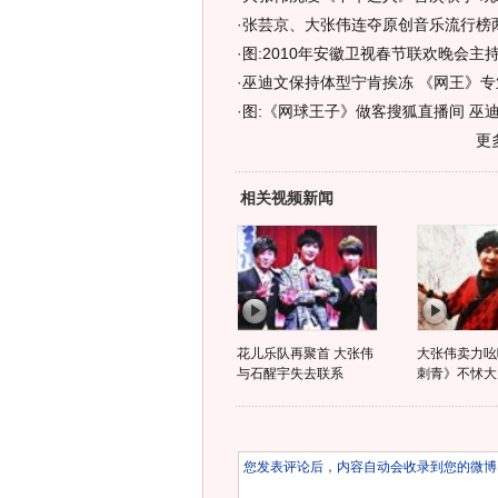
·
张芸京、大张伟连夺原创音乐流行榜两
·
图:2010年安徽卫视春节联欢晚会主持
·
巫迪文保持体型宁肯挨冻 《网王》专
·
图:《网球王子》做客搜狐直播间 巫
更
相关视频新闻
花儿乐队再聚首 大张伟
大张伟卖力吆
与石醒宇失去联系
刺青》不怵大