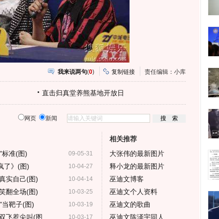
我来说两句
(
0
)
复制链接
责任编辑：小库
直击归真堂养熊基地开放日
网页
新闻
相关推荐
标准(图)
大张伟的最新图片
09-05-31
了》(图)
释小龙的最新图片
10-04-27
真实自己(图)
巫迪文博客
10-04-14
笑翻全场(图)
巫迪文个人资料
10-03-25
当靶子(图)
巫迪文的歌曲
10-03-19
双飞惹尖叫(图
巫迪文陈泽宇同人
10-03-17