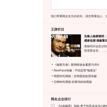
我们尊重网友发言的权利，请您尊重他人，
王牌栏目
先锋人物黄晓明：
感谢低潮 偶像重
黄晓明开始意识到
情需要改变。……
《秘密天使》陈翔情迷金素恩YURA
NewFace张俪：不怕定型“物质女”
明星时尚周报：女明星的欲望衣橱
日韩时尚周报
好莱坞街拍周报
网友点击排行
1
《比利林恩》首映 章子怡范冰冰冯小刚