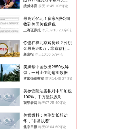
战WTT横滨冠军赛均无缘
八强
搜狐体育
前天18:45
106评论
最高近亿元！多家A股公司
收到美国关税退税
上海证券报
昨天09:10
238评论
你也在算北京购房账？公积
金最高340万，非京籍社保
1年
新京报
昨天10:06
57评论
美媒帮中国数出2850枚导
弹，一对比伊朗这组数据，
发现出大事了
罗富强观察室
前天14:48
27评论
美参议院法案拟对中印加税
100%，中方坚决反对
观察者网
昨天07:25
40评论
美媒爆料：美副防长想访
华，“非常执着”
北京日报
昨天08:04
60评论