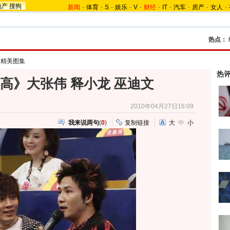
地产
搜狗
新闻
-
体育
-
S
-
娱乐
-
V
-
财经
-
IT
-
汽车
-
房产
-
女人
-
热点：
》精美图集
热
高》大张伟 释小龙 巫迪文
2010年04月27日16:09
我来说两句
(
0
)
复制链接
大
中
小