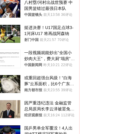
八村塁/河村出战世预赛 中
国男篮错过最强日本队
中国篮镜头
前天13:58
36评论
挺进决赛！U17国足点球3-
1河床U17 将再战阿森纳
射门中国
前天21:57
70评论
一段视频就能炒出“全国小
炒肉大王”，费大厨“塌房”了
吗？
中国新闻网
昨天10:21
22评论
或重回超强台风级！“白海
豚”云系面积，比6个广东还
大！深圳官方：注意这件事
南方都市报
前天23:55
39评论
因严重违纪违法 金融监管
总局原局长李云泽被罢免全
国人大代表
经济观察报
前天16:24
112评论
国乒男单全军覆没！4人出