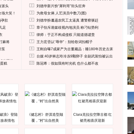
2
有派头
刘德华新片扮“犀利哥”街头狂奔
3
全场大笑！
为救母女俩 人艺演员中数刀(图)
4
妈孕肚
刘德华扮邋遢农民工太逼真 遭警察驱赶
5
儿足
章子怡斥港媒歧视内地演员 称刁钻势利
6
衣
律师：于正不构成侵权 只能道德谴责
7
打麻将
王力宏否认“辱华”：别给歌词扣帽子
8
所泵
王刚自曝7成家产为古董藏品：睡180年历史古床
9
台媒:40岁林志玲冷冻9颗卵子 全副武装怕被认出
删掉这照片
10
送蛋糕
陈冠希：假如我有时光机 也什么都不改
破浪》登陆
《健忘村》舒淇造型颠
Clara克拉拉空降古都 红
释放表情包
覆，“村”出自然美
裙亮相喜庆迎新