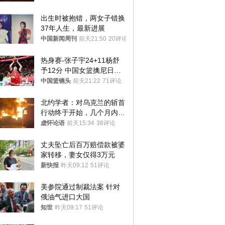
出生时被抱错，两女子错换
37年人生，最新进展
中国新闻周刊
前天21:50
20评论
热身赛-张子宇24+11杨舒
予12分 中国女篮擒尼日利
亚
中国篮镜头
前天21:22
71评论
北约学者：对乌克兰的斩首
行动终于开始，几个月内乌
将投降
虚怀论语
前天15:34
38评论
丈夫坠亡后百万赔偿款被婆
家转移，妻女仅得3万元
新快报
昨天09:12
51评论
美参院通过制裁法案 针对
俄油气进口大国
知世
昨天09:17
51评论