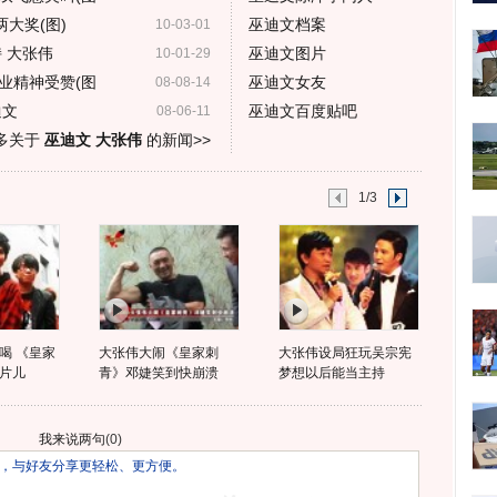
大奖(图)
巫迪文档案
10-03-01
 大张伟
巫迪文图片
10-01-29
业精神受赞(图
巫迪文女友
08-08-14
迪文
巫迪文百度贴吧
08-06-11
多关于
巫迪文 大张伟
的新闻>>
1/3
喝 《皇家
大张伟大闹《皇家刺
大张伟设局狂玩吴宗宪
片儿
青》邓婕笑到快崩溃
梦想以后能当主持
我来说两句
(
0
)