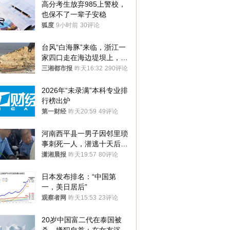
高分考生放弃985上警校，
也保不了一辈子安稳
狐度
9小时前
30评论
台风“白海豚”来临，浙江一
家四口走在海边堤坝上，其
中9岁男孩被巨浪卷入海
三湘都市报
昨天16:32
290评论
中，搜救仍在进行
2026年“未录满”本科专业排
行榜出炉
第一财经
昨天20:59
49评论
河南西平县一男子因邻里琐
事刺死一人，潜逃十天后在
十多公里外一片玉米地里落
潇湘晨报
昨天19:57
80评论
网
日本发布排名：“中国第
一，美日居后”
观察者网
昨天15:53
23评论
20岁中国富二代在泰国被