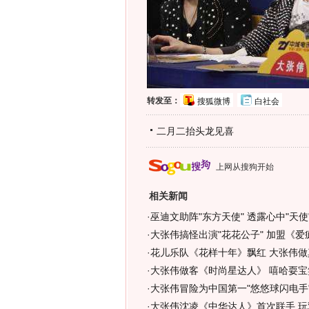
转发至：
搜狐微博
白社会
二月二抬头龙见喜
上网从搜狗开始
相关新闻
·
巫迪文助阵"东方天使" 透露心中"天使"
·
大张伟搞怪出演"花花公子" 加盟《爱疯
·
花儿乐队《花样十年》飘红 大张伟做
·
大张伟做客《时尚星达人》 嘻哈耍宝
·
大张伟冒险为中国第一"悠悠球闪电手"
·
大张伟沈凌《中华达人》首次联手 玩