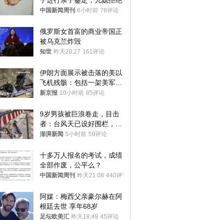
子进行亲子鉴定，儿媳拒绝
中国新闻周刊
6小时前
78评论
俄罗斯女首富的商业帝国正
被乌克兰炸毁
知世
昨天20:27
161评论
伊朗方面展示被击落的美以
飞机残骸：包括一架美军F-
15战斗机残骸以及多架无人
新京报
10小时前
85评论
机等
9岁男孩被巨浪卷走，目击
者：台风天已设好围栏，一
家四口翻入时保安曾喊话劝
澎湃新闻
5小时前
59评论
阻
十多万人报名的考试，成绩
全部作废，公平么？
中国新闻周刊
昨天21:08
440评论
阿媒：梅西父亲豪尔赫在阿
根廷去世 享年68岁
足坛欧美汇
昨天18:49
45评论