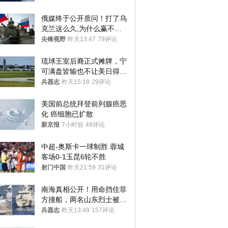
俄媒终于公开质问！打了乌
克兰这么久,为什么赢不了?
答案令人沉默
尖锋视野
昨天13:47
79评论
琉球王室后裔正式摊牌，宁
可满盘皆输也不让美日得
逞，中国成关键
兵器志
昨天15:18
29评论
美国前总统拜登前列腺癌恶
化 癌细胞已扩散
新京报
7小时前
48评论
中超-奥斯卡一球制胜 蓉城
客场0-1玉昆6轮不胜
射门中国
昨天21:59
31评论
南海真相公开！用命挡住菲
方撞船，两名山东烈士被授
武警最高荣誉
兵器志
昨天13:49
157评论