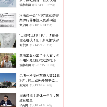
杀，嫌犯自首：在女友浴室
看到他
观察者网
昨天23:11
36评论
河南西平县“7·30”故意伤害
案件犯罪嫌疑人夏某钢被抓
获
大众网
昨天18:36
81评论
“出游带上打印机”，请把暑
假还给孩子们 | 新京报快评
新京报
昨天14:29
78评论
越南出版业出了个大案，但
不用怀疑他们把红旗扛下去
的决心
观察者网
昨天07:15
32评论
昆明一检测列车撞人致11死
2伤，施工业务外包单位被
罚1.5万元，国铁昆明局被
新黄河
昨天19:46
46评论
罚300万元
周末打虎！退休一年后，宋
致远被查
华商网
昨天10:24
65评论