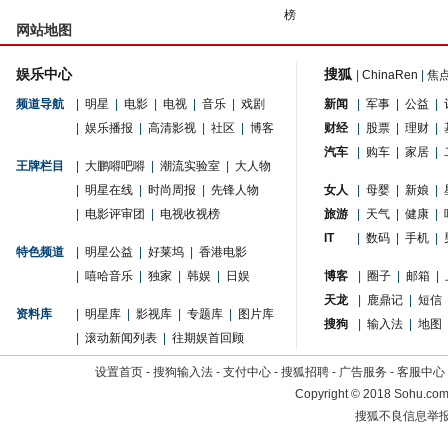
榜
网站地图
娱乐中心
搜狐
|
ChinaRen
|
焦
频道导航
|
明星
|
电影
|
电视
|
音乐
|
戏剧
新闻
|
军事
|
公益
|
|
娱乐播报
|
高清影视
|
社区
|
博客
财经
|
股票
|
理财
|
汽车
|
购车
|
家居
|
王牌栏目
|
大鹏嘚吧嘚
|
潮流实验室
|
大人物
|
明星在线
|
时尚周报
|
先锋人物
女人
|
母婴
|
新娘
|
|
电影评审团
|
电视收视榜
旅游
|
天气
|
健康
|
IT
|
数码
|
手机
|
特色频道
|
明星公益
|
好莱坞
|
香港电影
|
嘻哈音乐
|
独家
|
韩娱
|
日娱
博客
|
圈子
|
邮箱
|
天龙
|
鹿鼎记
|
短信
资料库
|
明星库
|
影视库
|
专题库
|
图片库
搜狗
|
输入法
|
地图
|
滚动新闻列表
|
往期娱首回顾
设置首页
-
搜狗输入法
-
支付中心
-
搜狐招聘
-
广告服务
-
客服中心
Copyright
©
2018 Sohu.com 
搜狐不良信息举