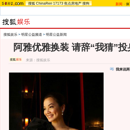
搜狐
ChinaRen
17173
焦点房地产
搜狗
新闻
-
体
搜狐娱乐
>
明星公益频道
>
明星公益新闻
阿雅优雅换装 请辞“我猜”
来源：
搜狐娱乐
我来说两