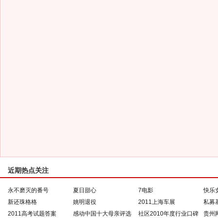
近期热点关注
永不磨灭的番号
夏日甜心
7电影
快乐
新还珠格格
姚明退役
2011上海车展
私募
2011高考试题答案
感动中国十大母亲评选
社区2010年度行业口碑
贵州