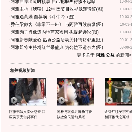
·
阿雅自曝出道时糗事 自己把脸画得惨不忍睹
10-04-
·
阿雅主持《我猜》12年 因节目收视低迷请辞(图)
10-03-
·
阿雅遇黄渤 自荐演《斗牛2》(图)
10-03-
·
乔任梁做客《非常不一班》 与阿雅再续前缘(图)
10-03-
·
阿雅陶子肖像遭内地商家盗用 拟提起诉讼(图)
10-03-
·
阿雅新春献爱心 热衷公益活动关怀街坊邻里(图)
09-01-
·
阿雅即将主持粉红丝带盛典 为公益不遗余力(图)
08-09-
更多关于
阿雅 公益
的新闻>
相关视频新闻
阿雅书法义卖做慈善 回
阿雅与玩偶共舞扮可爱
金钟红毯吴宗宪缺
应吴宗宪借贷事件
欲掀全民运动风潮
档阿雅代之亮相