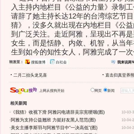
入主持内地栏目《公益的力量》录制工
请辞了她主持长达12年的台湾综艺节
猜》，没多久就出现在内地栏目《公益
到广泛关注。走近阿雅，呈现出不再是
女生，而是恬静、内敛、机智，从当年
生到如今的知性女人，阿雅完成了一次
转发至：
搜狐微博
白社会
我来说两
二月二抬头龙见喜
直击归真堂养
上网从搜狗开始
网页
新闻
相关新闻
·
《我猜》收视下滑 阿雅闪电请辞吴宗宪哽咽(图)
10-03-
·
阿雅为支持公益翘班 力挺好友黑人范范(图)
10-04-
·
美女主播李斯羽与阿雅节目中"一决高低"(图)
10-04-