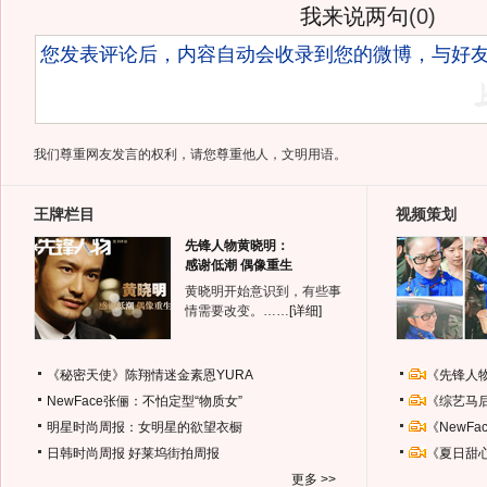
我来说两句
(
0
)
我们尊重网友发言的权利，请您尊重他人，文明用语。
王牌栏目
视频策划
先锋人物黄晓明：
感谢低潮 偶像重生
黄晓明开始意识到，有些事
情需要改变。……
[详细]
《秘密天使》陈翔情迷金素恩YURA
《先锋人
NewFace张俪：不怕定型“物质女”
《综艺马
明星时尚周报：女明星的欲望衣橱
《NewF
日韩时尚周报
好莱坞街拍周报
《夏日甜
更多 >>