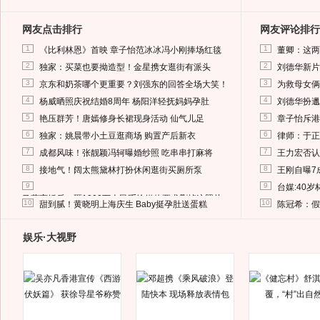
网友点击排行
网友评论排行
1
1
《比利林恩》首映 章子怡范冰冰冯小刚捧场红毯
董卿：这两
2
2
独家：买菜也要拗造型！金星携女逛街有派头
刘德华新片
3
3
京东和奶茶哪个更重要？刘强东的回答全场大笑！
为救母女俩
4
4
杨威晒照庆祝结婚8周年 杨阳洋轻抚妈妈孕肚
刘德华扮邋
5
5
艳压群芳！唐嫣修身长裙现身活动 仙气儿足
章子怡斥港
6
6
独家：姚晨带小土豆逛商场 购置产后新衣
律师：于正
7
7
成都风味！张靓颖冯轲曝婚纱照 吃串串打麻将
王力宏否认
8
8
接地气！阔太熊黛林打扮休闲逛街买厕所泵
王刚自曝7
9
9
台媒:40
马蓉离婚后，砸1000万人民币给媒体要求删掉这照片
10
10
甜到腻！黄晓明上海庆生 Baby挺孕肚送蛋糕
陈冠希：假
娱乐·大视野