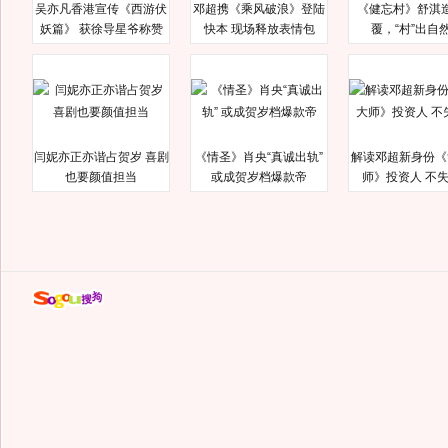
吴亦凡香港宣传《西游伏
邓超携《乘风破浪》登陆
《健忘村》舒淇
妖篇》 获徐导星爷称赞
快本 现场释放表情包
覆，“村”出自
闫妮亦正亦谐占贺岁 喜剧
《情圣》肖央“真诚出轨”
解读邓超新身份《
也要颜值担当
或成贺岁档爆款帝
师》投资人 不