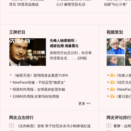
背后 36度高温挑战
心计 解密宫廷礼仪
佳丽"勾心斗角"
王牌栏目
视频策划
先锋人物黄晓明：
感谢低潮 偶像重生
黄晓明开始意识到，有些事
情需要改变。……
[详细]
《秘密天使》陈翔情迷金素恩YURA
《先锋人
NewFace张俪：不怕定型“物质女”
《综艺马
明星时尚周报：女明星的欲望衣橱
《NewF
日韩时尚周报
好莱坞街拍周报
《夏日甜
更多 >>
网友点击排行
网友评论排行
1
1
《比利林恩》首映 章子怡范冰冰冯小刚捧场红毯
董卿：这两