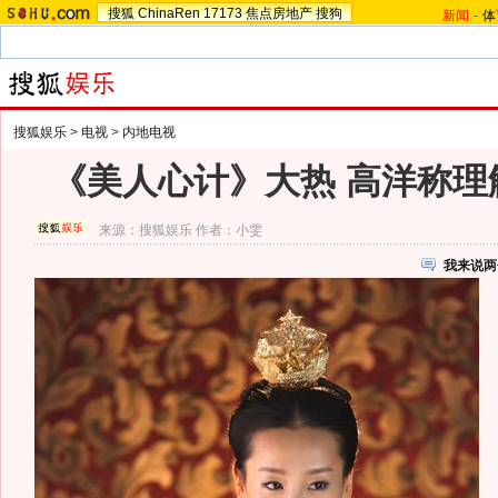
搜狐
ChinaRen
17173
焦点房地产
搜狗
新闻
-
体
搜狐娱乐
>
电视
>
内地电视
《美人心计》大热 高洋称理
来源：
搜狐娱乐
作者：小雯
我来说两