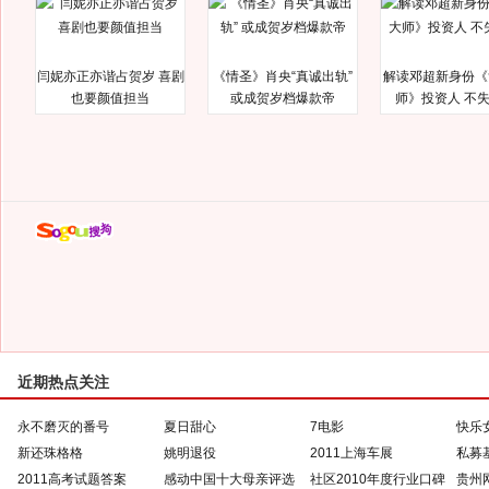
闫妮亦正亦谐占贺岁 喜剧
《情圣》肖央“真诚出轨”
解读邓超新身份《
也要颜值担当
或成贺岁档爆款帝
师》投资人 不
近期热点关注
永不磨灭的番号
夏日甜心
7电影
快乐
新还珠格格
姚明退役
2011上海车展
私募
2011高考试题答案
感动中国十大母亲评选
社区2010年度行业口碑
贵州