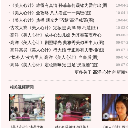
·
《美人心计》难得有真情 孙菲菲何晟铭为爱付出(图
10-04-
·
《美人心计》全攻略 八大看点一一揭密(图)
10-04-
·
《美人心计》热播 观众为"巧慧"高洋喊冤(图)
10-04-
·
古装大戏《美人心计》定妆照 高洋 饰 巧慧(图)
10-03-
·
高洋《美人心计》成林心如儿媳 为其奉茶表孝心
09-08-
·
高洋《美人心计》剧照曝光 典雅秀美似画中人(图)
09-07-
·
高洋高昊《美人心计》行大婚 于正称有夫妻相(图)
09-07-
·
"槛外人"变宫里人 高洋《美人心计》当皇后(图)
09-07-
·
高洋《美人心计》定妆照曝光 过足"汉服瘾"(图)
09-07-
更多关于
高洋 心计
的新闻>
相关视频新闻
《美人心计》演员优雅
林心如陈键锋演绎美人
《美人心计》探班