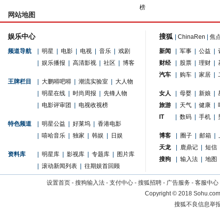
榜
网站地图
娱乐中心
搜狐
|
ChinaRen
|
焦
频道导航
|
明星
|
电影
|
电视
|
音乐
|
戏剧
新闻
|
军事
|
公益
|
|
娱乐播报
|
高清影视
|
社区
|
博客
财经
|
股票
|
理财
|
汽车
|
购车
|
家居
|
王牌栏目
|
大鹏嘚吧嘚
|
潮流实验室
|
大人物
|
明星在线
|
时尚周报
|
先锋人物
女人
|
母婴
|
新娘
|
|
电影评审团
|
电视收视榜
旅游
|
天气
|
健康
|
IT
|
数码
|
手机
|
特色频道
|
明星公益
|
好莱坞
|
香港电影
|
嘻哈音乐
|
独家
|
韩娱
|
日娱
博客
|
圈子
|
邮箱
|
天龙
|
鹿鼎记
|
短信
资料库
|
明星库
|
影视库
|
专题库
|
图片库
搜狗
|
输入法
|
地图
|
滚动新闻列表
|
往期娱首回顾
设置首页
-
搜狗输入法
-
支付中心
-
搜狐招聘
-
广告服务
-
客服中心
Copyright
©
2018 Sohu.com 
搜狐不良信息举