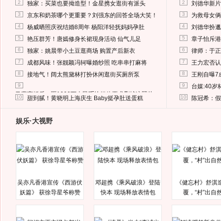
2
2
独家：买菜也要拗造型！金星携女逛街有派头
刘德华新片
3
3
京东和奶茶哪个更重要？刘强东的回答全场大笑！
为救母女俩
4
4
杨威晒照庆祝结婚8周年 杨阳洋轻抚妈妈孕肚
刘德华扮邋
5
5
艳压群芳！唐嫣修身长裙现身活动 仙气儿足
章子怡斥港
6
6
独家：姚晨带小土豆逛商场 购置产后新衣
律师：于正
7
7
成都风味！张靓颖冯轲曝婚纱照 吃串串打麻将
王力宏否认
8
8
接地气！阔太熊黛林打扮休闲逛街买厕所泵
王刚自曝7
9
9
台媒:40
马蓉离婚后，砸1000万人民币给媒体要求删掉这照片
10
10
甜到腻！黄晓明上海庆生 Baby挺孕肚送蛋糕
陈冠希：假
娱乐·大视野
吴亦凡香港宣传《西游伏
邓超携《乘风破浪》登陆
《健忘村》舒淇
妖篇》 获徐导星爷称赞
快本 现场释放表情包
覆，“村”出自