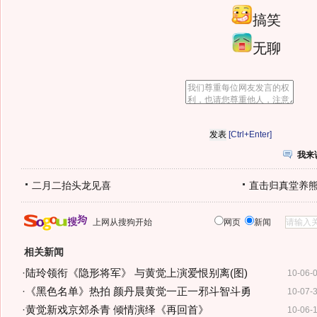
搞笑
无聊
[Ctrl+Enter]
我来
二月二抬头龙见喜
直击归真堂养
上网从搜狗开始
网页
新闻
相关新闻
·
陆玲领衔《隐形将军》 与黄觉上演爱恨别离(图)
10-06-
·
《黑色名单》热拍 颜丹晨黄觉一正一邪斗智斗勇
10-07-
·
黄觉新戏京郊杀青 倾情演绎《再回首》
10-06-