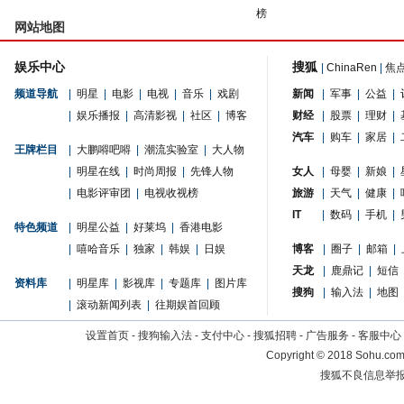
榜
网站地图
娱乐中心
搜狐
|
ChinaRen
|
焦
频道导航
|
明星
|
电影
|
电视
|
音乐
|
戏剧
新闻
|
军事
|
公益
|
|
娱乐播报
|
高清影视
|
社区
|
博客
财经
|
股票
|
理财
|
汽车
|
购车
|
家居
|
王牌栏目
|
大鹏嘚吧嘚
|
潮流实验室
|
大人物
|
明星在线
|
时尚周报
|
先锋人物
女人
|
母婴
|
新娘
|
|
电影评审团
|
电视收视榜
旅游
|
天气
|
健康
|
IT
|
数码
|
手机
|
特色频道
|
明星公益
|
好莱坞
|
香港电影
|
嘻哈音乐
|
独家
|
韩娱
|
日娱
博客
|
圈子
|
邮箱
|
天龙
|
鹿鼎记
|
短信
资料库
|
明星库
|
影视库
|
专题库
|
图片库
搜狗
|
输入法
|
地图
|
滚动新闻列表
|
往期娱首回顾
设置首页
-
搜狗输入法
-
支付中心
-
搜狐招聘
-
广告服务
-
客服中心
Copyright
©
2018 Sohu.com 
搜狐不良信息举