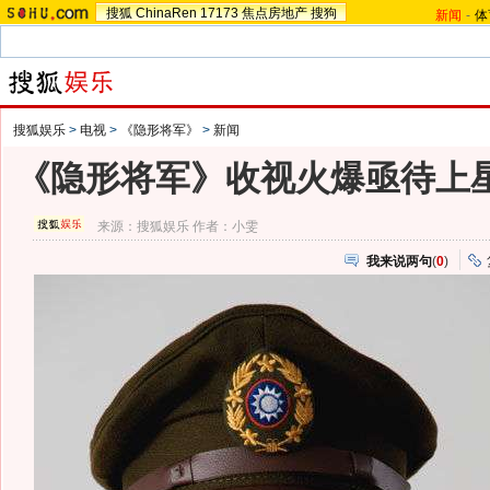
搜狐
ChinaRen
17173
焦点房地产
搜狗
新闻
-
体
搜狐娱乐
>
电视
>
《隐形将军》
>
新闻
《隐形将军》收视火爆亟待上星
来源：
搜狐娱乐
作者：小雯
我来说两句
(
0
)