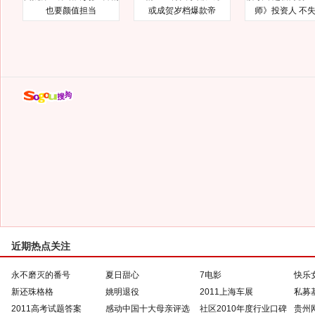
也要颜值担当
或成贺岁档爆款帝
师》投资人 不
近期热点关注
永不磨灭的番号
夏日甜心
7电影
快乐
新还珠格格
姚明退役
2011上海车展
私募
2011高考试题答案
感动中国十大母亲评选
社区2010年度行业口碑
贵州