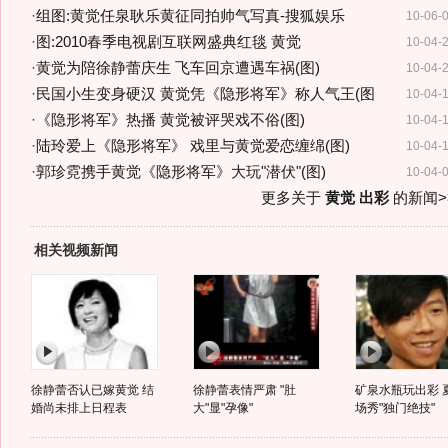
·
组图:黄觉任泉耿乐黄征同拍帅气写真-搜狐娱乐
10-06-
·
图:2010春季电视剧互联网盛典红毯 黄觉
10-04-
·
黄觉为陪徐静蕾庆生 飞车回京遭遇车祸(图)
10-04-
·
民国小生变身硬汉 黄觉凭《隐形将军》称人气王(图
10-04-
·
《隐形将军》热播 黄觉被评哭戏不俗(图)
10-04-
·
陆玲爱上《隐形将军》 戏里与黄觉爱恋缠绵(图)
10-04-
·
郭珍霓携手黄觉《隐形将军》大玩"潜伏"(图)
10-04-
更多关于
黄觉 出彩
的新闻>
相关视频新闻
徐静蕾否认已嫁黄觉 结
徐静蕾表情严肃 "肚
矿泉水瓶玩出彩 
婚尚未排上日程表
大"显"孕像"
场秀"独门绝技"