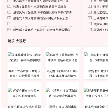
5
5
艳压群芳！唐嫣修身长裙现身活动 仙气儿足
章子怡斥港
6
6
独家：姚晨带小土豆逛商场 购置产后新衣
律师：于正
7
7
成都风味！张靓颖冯轲曝婚纱照 吃串串打麻将
王力宏否认
8
8
接地气！阔太熊黛林打扮休闲逛街买厕所泵
王刚自曝7
9
9
台媒:40
马蓉离婚后，砸1000万人民币给媒体要求删掉这照片
10
10
甜到腻！黄晓明上海庆生 Baby挺孕肚送蛋糕
陈冠希：假
娱乐·大视野
吴亦凡香港宣传《西游伏
邓超携《乘风破浪》登陆
《健忘村》舒淇
妖篇》 获徐导星爷称赞
快本 现场释放表情包
覆，“村”出自
闫妮亦正亦谐占贺岁 喜剧
《情圣》肖央“真诚出轨”
解读邓超新身份《