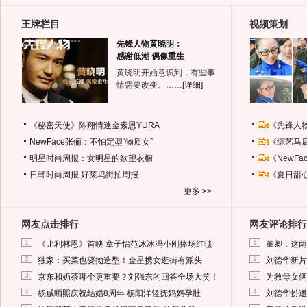
王牌栏目
视频策划
先锋人物黄晓明：
感谢低潮 偶像重生
黄晓明开始意识到，有些事
情需要改变。……
[详细]
《秘密天使》陈翔情迷金素恩YURA
《先锋人
NewFace张俪：不怕定型“物质女”
《综艺马
明星时尚周报：女明星的欲望衣橱
《NewF
日韩时尚周报
好莱坞街拍周报
《夏日甜
更多 >>
网友点击排行
网友评论排行
1
1
《比利林恩》首映 章子怡范冰冰冯小刚捧场红毯
董卿：这两
2
2
独家：买菜也要拗造型！金星携女逛街有派头
刘德华新片
3
3
京东和奶茶哪个更重要？刘强东的回答全场大笑！
为救母女俩
4
4
杨威晒照庆祝结婚8周年 杨阳洋轻抚妈妈孕肚
刘德华扮邋