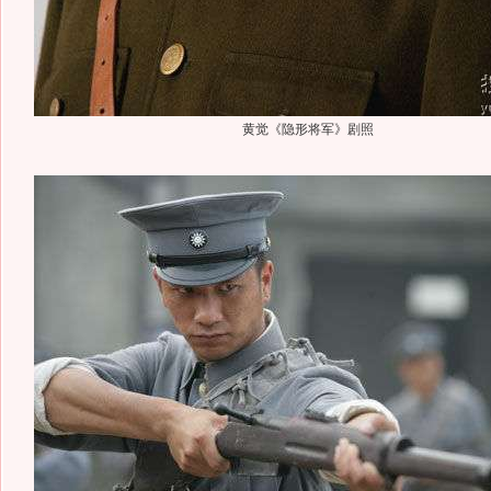
黄觉《隐形将军》剧照