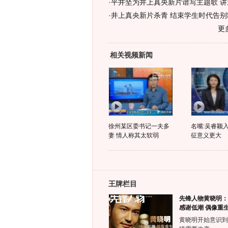
·
平井坚为井上真央新片谱写主题歌 讲
·
井上真央新片杀青 结束学生时代告别
更
相关视频新闻
徐州某区委书记一夫多
名嘴:吴睿颖入
妻 情人称其太软弱
征意义更大
王牌栏目
先锋人物黄晓明：
感谢低潮 偶像重
黄晓明开始意识到