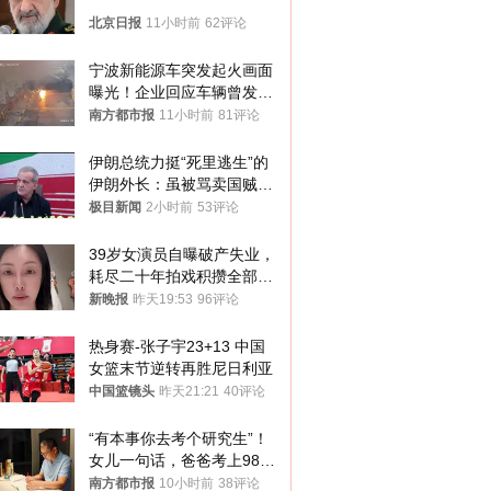
北京日报
11小时前
62评论
宁波新能源车突发起火画面
曝光！企业回应车辆曾发生
严重碰撞
南方都市报
11小时前
81评论
伊朗总统力挺“死里逃生”的
伊朗外长：虽被骂卖国贼、
被扔石块，他仍在夜以继日
极目新闻
2小时前
53评论
工作
39岁女演员自曝破产失业，
耗尽二十年拍戏积攒全部积
蓄，日常生计只能依靠年迈
新晚报
昨天19:53
96评论
母亲接济
热身赛-张子宇23+13 中国
女篮末节逆转再胜尼日利亚
中国篮镜头
昨天21:21
40评论
“有本事你去考个研究生”！
女儿一句话，爸爸考上985
硕士
南方都市报
10小时前
38评论