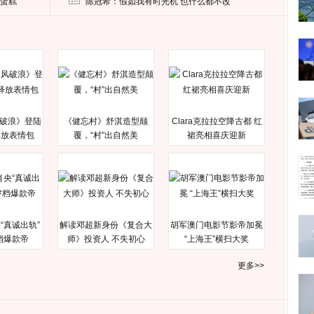
送蛋糕
陈冠希：假如我有时光机 也什么都不改
破浪》登陆
《健忘村》舒淇造型颠
Clara克拉拉空降古都 红
释放表情包
覆，“村”出自然美
裙亮相喜庆迎新
“真诚出轨”
解读邓超新身份《复合大
胡军澳门电影节影帝加冕
档爆款帝
师》投资人 不失初心
“上海王”横扫大奖
更多>>