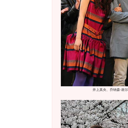
井上真央、乔纳森-谢尔