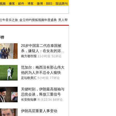
视频
-
播客
-
邮件
-
博客
-
微博
-
BBS
-
我说两句
红牛音乐之旅
金立特约搜狐视频年度盛典
男人帮
评榜
20岁中国富二代在泰国被
杀，嫌疑人：在女友的浴室
里发现了他
南方都市报
11小时前
51评论
范加尔：梅西没有那么伟大 
他的为人并不总令人愉快
足坛欧美汇
5小时前
77评论
关键时刻，伊朗最高领袖与
总统会谈，释放三重信号
长安街知事
昨天23:34
84评论
伊朗高层重要人事变动