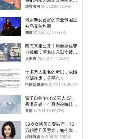
将把南京大屠杀改为南京事
件
观察者网
昨天12:33
71评论
俄罗斯女首富的商业帝国正
被乌克兰炸毁
知世
前天20:27
178评论
南海真相公开！用命挡住菲
方撞船，两名山东烈士被授
武警最高荣誉
兵器志
前天13:49
173评论
十多万人报名的考试，成绩
全部作废，公平么？
中国新闻周刊
前天21:08
455评论
骗子自称“内地公安人员”，
香港富婆一个月内被骗转账
81次，损失约6894万港元
鲁网
昨天11:19
60评论
39岁女演员自曝破产！70
万积蓄几天亏光，如今靠老
母亲2000元度日
姩姩有娱
昨天06:29
35评论