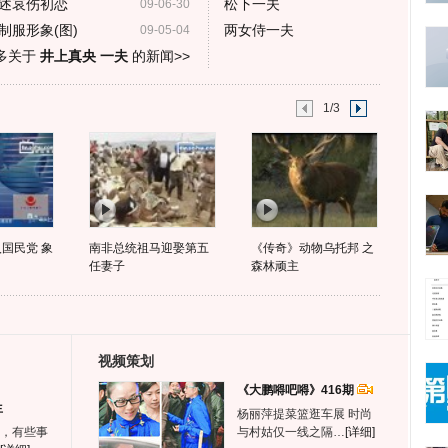
述哀伤初恋
松下一夫
09-06-30
制服形象(图)
两女侍一夫
09-05-04
多关于
井上真央 一夫
的新闻>>
1/3
国民党 象
南非总统祖马迎娶第五
《传奇》动物乌托邦 之
任妻子
森林顽主
视频策划
《大鹏嘚吧嘚》416期
生
杨丽萍提菜篮逛车展 时尚
，有些事
与村姑仅一线之隔…
[详细]