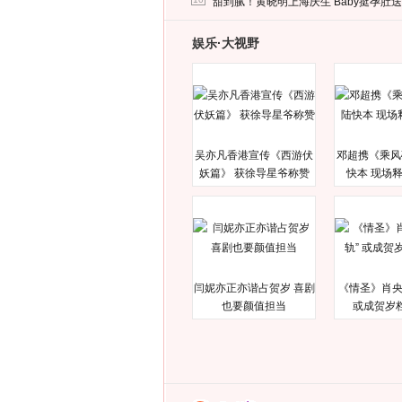
甜到腻！黄晓明上海庆生 Baby挺孕肚
娱乐·大视野
吴亦凡香港宣传《西游伏
邓超携《乘风
妖篇》 获徐导星爷称赞
快本 现场
闫妮亦正亦谐占贺岁 喜剧
《情圣》肖央
也要颜值担当
或成贺岁