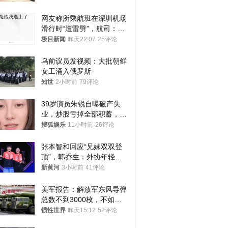
网友称所乘航班在深圳机场
滑行时“遭雷劈”，航司：飞
机发现雷击点20余处，已更
极目新闻
昨天22:07
25评论
换同机型起飞
乌前议员发视频：大批朝鲜
女工涌入俄罗斯
知世
2小时前
79评论
39岁演员朱锐自曝破产失
业，炒股亏掉全部积蓄，日
常生计靠年迈母亲接济
搜狐娱乐
11小时前
26评论
张本智和回应“兄妹双双登
顶”，韩乔生：外协年轻选
手进步飞快，国乒要正视差
新黄河
3小时前
41评论
距，好好复盘
美军报告：解放军东风导弹
总数不到3000枚，不如两
轮血战的伊朗？
惯性世界
昨天15:12
52评论