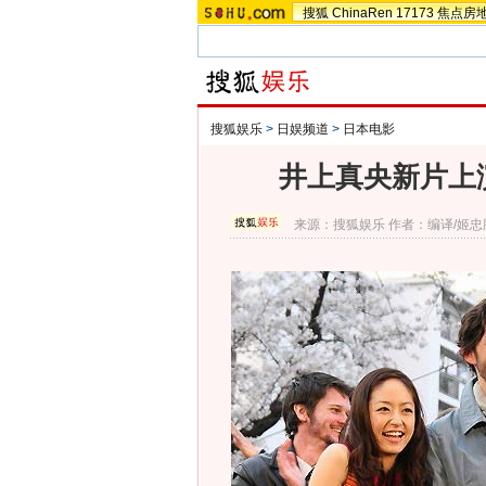
搜狐
ChinaRen
17173
焦点房
搜狐娱乐
>
日娱频道
>
日本电影
井上真央新片上
来源：
搜狐娱乐
作者：编译/姬忠