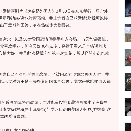
情喜剧片《达令是外国人》3月30日在东京举行一场户外
男星乔纳森-谢尔甜蜜亮相。井上惊爆自己的爱情观“我可以接
”出乎意料的回答，令在场媒体大跌眼镜。
谢尔，以及30对异国恋情侣携手步入会场。当天气温很低，
非常喜欢樱花，但今天好像有点冷，穿裙子看来是个错误的决
心情大好，并且此次是我今年第一次赏花，所以穿的少点也就
言自己不会排斥跨国恋情。当被问及希望嫁给哪国人时，井
所以只要对方不是一夫多妻制国家的公民，我觉得嫁给哪国人都
的系列随笔漫画改编，同时也是按照原著漫画家小栗左多里
本女孩佐织(井上真央饰)与学习日语的美国人托尼(乔纳森-谢
殿堂的爱情喜剧。
0日在日本全国公映。