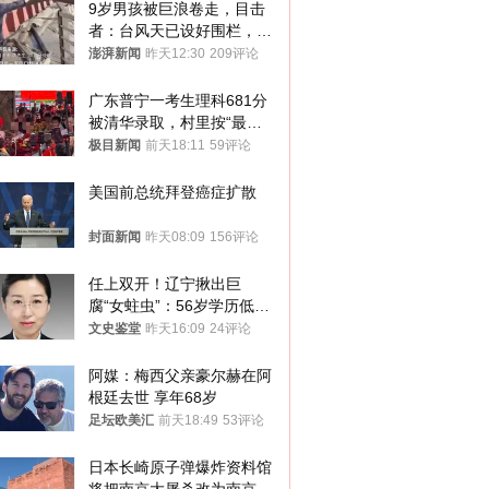
9岁男孩被巨浪卷走，目击
者：台风天已设好围栏，一
家四口翻入时保安曾喊话劝
澎湃新闻
昨天12:30
209评论
阻
广东普宁一考生理科681分
被清华录取，村里按“最高
规格”祭祖，英歌巡游并设
极目新闻
前天18:11
59评论
宴50桌
美国前总统拜登癌症扩散
封面新闻
昨天08:09
156评论
任上双开！辽宁揪出巨
腐“女蛀虫”：56岁学历低曾
是宾馆保管员
文史鉴堂
昨天16:09
24评论
阿媒：梅西父亲豪尔赫在阿
根廷去世 享年68岁
足坛欧美汇
前天18:49
53评论
日本长崎原子弹爆炸资料馆