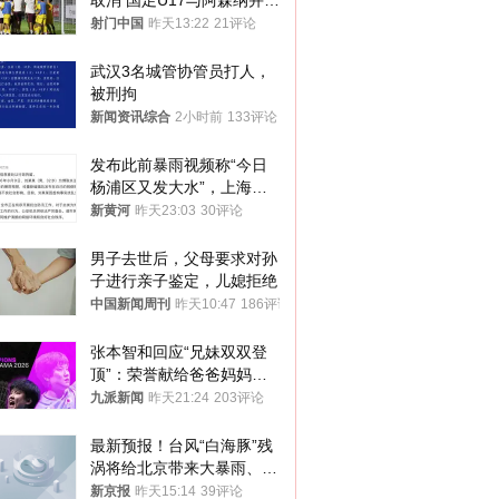
取消 国足U17与阿森纳并列
冠军
射门中国
昨天13:22
21评论
武汉3名城管协管员打人，
被刑拘
新闻资讯综合
2小时前
133评论
发布此前暴雨视频称“今日
杨浦区又发大水”，上海一
男子被行拘
新黄河
昨天23:03
30评论
男子去世后，父母要求对孙
子进行亲子鉴定，儿媳拒绝
中国新闻周刊
昨天10:47
186评论
张本智和回应“兄妹双双登
顶”：荣誉献给爸爸妈妈；
韩乔生：国乒要正视差距，
九派新闻
昨天21:24
203评论
好好复盘
最新预报！台风“白海豚”残
涡将给北京带来大暴雨、特
大暴雨
新京报
昨天15:14
39评论