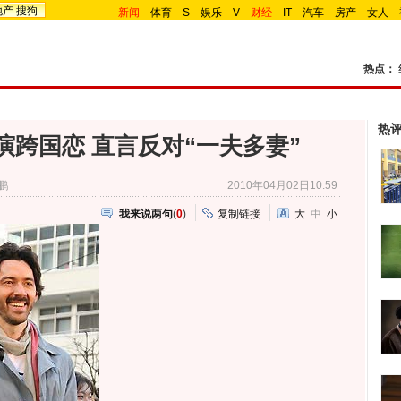
地产
搜狗
新闻
-
体育
-
S
-
娱乐
-
V
-
财经
-
IT
-
汽车
-
房产
-
女人
-
热点：
热
演跨国恋 直言反对“一夫多妻”
鹏
2010年04月02日10:59
我来说两句
(
0
)
复制链接
大
中
小