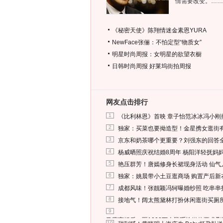
情需要改变。……
《秘密天使》陈翔情迷金素恩YURA
NewFace张俪：不怕定型“物质女”
明星时尚周报：女明星的欲望衣橱
日韩时尚周报
好莱坞街拍周报
网友点击排行
1
《比利林恩》首映 章子怡范冰冰冯小刚
2
独家：买菜也要拗造型！金星携女逛街
3
京东和奶茶哪个更重要？刘强东的回答
4
杨威晒照庆祝结婚8周年 杨阳洋轻抚妈
5
艳压群芳！唐嫣修身长裙现身活动 仙气
6
独家：姚晨带小土豆逛商场 购置产后新
7
成都风味！张靓颖冯轲曝婚纱照 吃串串
8
接地气！阔太熊黛林打扮休闲逛街买厕
9
马蓉离婚后，砸1000万人民币给媒体要求
10