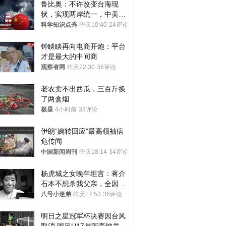
鲁比奥：不许改变台海现
状，实现两岸统一，中美发
生冲突将是灾难
科学知识点秀
昨天10:40
24评论
钟睒睒再向电商开炮：平台
才是最大的中间商
观察者网
昨天22:30
36评论
老农卖不出西瓜，三百斤换
了两盒烟
极昼
4小时前
33评论
伊朗“婉转回应”最高领袖病
危传闻
中国新闻周刊
昨天18:14
34评论
杨虎城之女晚年坦言：蒋介
石本不想杀我父亲，全因张
学良那道手令
八号小迷弟
昨天17:53
36评论
明日之星冠军杯决赛因台风