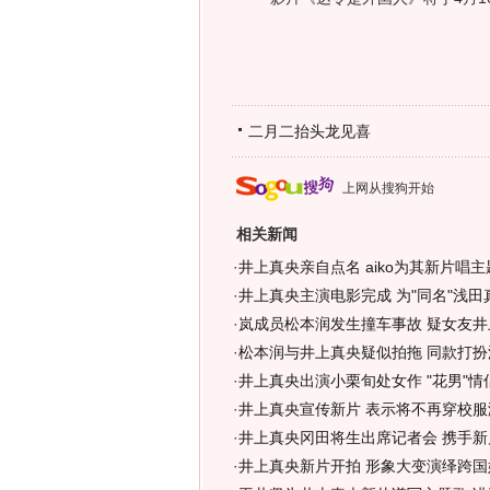
二月二抬头龙见喜
上网从搜狗开始
相关新闻
·
井上真央亲自点名 aiko为其新片唱主
·
井上真央主演电影完成 为"同名"浅田
·
岚成员松本润发生撞车事故 疑女友井
·
松本润与井上真央疑似拍拖 同款打扮泄
·
井上真央出演小栗旬处女作 "花男"情
·
井上真央宣传新片 表示将不再穿校服演
·
井上真央冈田将生出席记者会 携手新片
·
井上真央新片开拍 形象大变演绎跨国婚