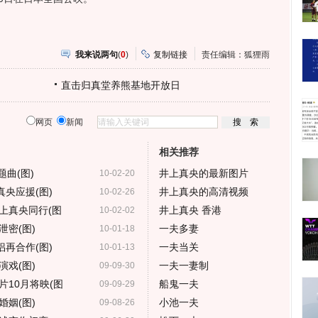
我来说两句
(
0
)
复制链接
责任编辑：狐狸雨
直击归真堂养熊基地开放日
网页
新闻
相关推荐
题曲(图)
井上真央的最新图片
10-02-20
真央应援(图)
井上真央的高清视频
10-02-26
上真央同行(图
井上真央 香港
10-02-02
密(图)
一夫多妻
10-01-18
侣再合作(图)
一夫当关
10-01-13
戏(图)
一夫一妻制
09-09-30
10月将映(图
船鬼一夫
09-09-29
姻(图)
小池一夫
09-08-26