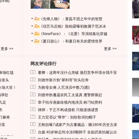
[详细]
《先锋人物》：黄磊不惑之年中的智慧
《综艺马后炮》陈柏霖曝初吻属于范冰冰
《NewFace》：《北爱》导演续集玩穿越
《夏日甜心》：和夏日有关的爱情世界
更多 >>
更多 >>
网友评论排行
1
捧场红毯
董卿：这两年没什么突破 激烈竞争环境令我不安
2
有派头
刘德华新片扮“犀利哥”街头狂奔
3
全场大笑！
为救母女俩 人艺演员中数刀(图)
4
妈孕肚
刘德华扮邋遢农民工太逼真 遭警察驱赶
5
儿足
章子怡斥港媒歧视内地演员 称刁钻势利
6
衣
律师：于正不构成侵权 只能道德谴责
7
打麻将
王力宏否认“辱华”：别给歌词扣帽子
8
所泵
王刚自曝7成家产为古董藏品：睡180年历史古床
9
台媒:40岁林志玲冷冻9颗卵子 全副武装怕被认出
删掉这照片
10