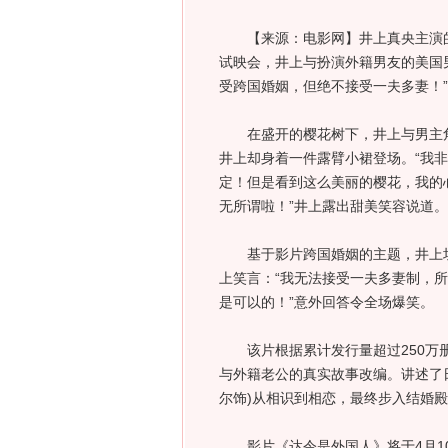
【来源：电影网】井上真央主演的爱
试映会，井上与扮演外籍男友的美国
受跨国婚姻，但绝不接受一夫多妻！
在盛开的樱花树下，井上与男主角
井上却身着一件露臂小裙登场。“我
定！但是看到这么美丽的樱花，我的
无所谓啦！”井上露出甜美笑容说道。
基于影片跨国婚姻的主题，井上坦
上笑言：“我无法接受一夫多妻制，
是可以的！”意外回答令全场爆笑。
该片根据累计发行量超过250万册
与外籍老公的真实故事改编。讲述了日
尔饰)从相识到相恋，最终步入结婚
影片《达令是外国人》将于4月1