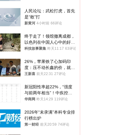
人民论坛：武松打虎，首先
是“敢”打
新黄河
4小时前
66评论
终于走了！领馆撤离成都，
以色列在中国人心中的好感
是咋崩盘的？
科技故事聚集
昨天11:17
63评论
26%，苹果铁了心加码印
度：压不动长鑫的价，就去
抠印度组装成本
王新喜
前天22:31
27评论
新冠阳性率超22%，“强度
与前两年相当”！中疾控最
新提醒
华商网
昨天14:29
119评论
2026年“未录满”本科专业排
行榜出炉
第一财经
前天20:59
74评论