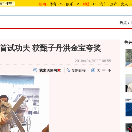
地产
搜狗
新闻
-
体育
-
S
-
娱乐
-
V
-
财经
-
IT
-
汽车
-
房产
-
女人
-
热点：
热
首试功夫 获甄子丹洪金宝夸奖
2010年04月02日08:55
我来说两句
(
0
)
复制链接
大
中
小