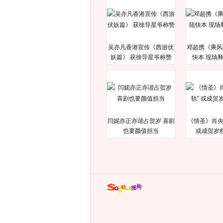
吴亦凡香港宣传《西游伏
邓超携《乘风
妖篇》 获徐导星爷称赞
快本 现场
闫妮亦正亦谐占贺岁 喜剧
《情圣》肖央
也要颜值担当
或成贺岁