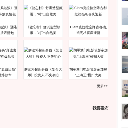
破浪》登陆
《健忘村》舒淇造型颠
Clara克拉拉空降古都 红
释放表情包
覆，“村”出自然美
裙亮相喜庆迎新
“真诚出轨”
解读邓超新身份《复合大
胡军澳门电影节影帝加冕
档爆款帝
师》投资人 不失初心
“上海王”横扫大奖
更多>>
我要发布