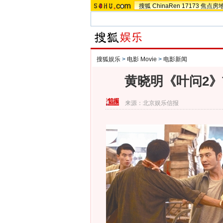
搜狐
ChinaRen
17173
焦点房
搜狐娱乐
>
电影 Movie
>
电影新闻
黄晓明《叶问2》
来源：
北京娱乐信报