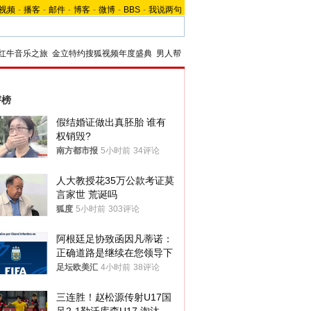
视频
-
播客
-
邮件
-
博客
-
微博
-
BBS
-
我说两句
红牛音乐之旅
金立特约搜狐视频年度盛典
男人帮
评榜
假结婚证做出真胚胎 谁有
权销毁?
南方都市报
5小时前
34评论
人大教授花35万公款考证莫
言家世 荒诞吗
狐度
5小时前
303评论
阿根廷足协致函因凡蒂诺：
正确道路是继续在您领导下
足坛欧美汇
4小时前
38评论
三连胜！赵松源传射U17国