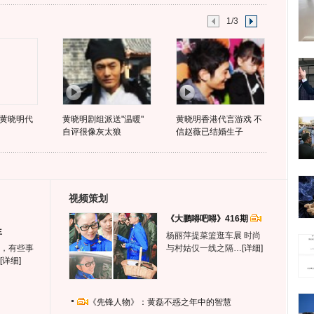
1/3
黄晓明代
黄晓明剧组派送"温暖"
黄晓明香港代言游戏 不
自评很像灰太狼
信赵薇已结婚生子
视频策划
《大鹏嘚吧嘚》416期
生
杨丽萍提菜篮逛车展 时尚
，有些事
与村姑仅一线之隔…
[详细]
[详细]
《先锋人物》：黄磊不惑之年中的智慧