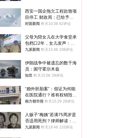
西安一国企拖欠工程款致项
目停工 财政局：已给予处
分，正督促整改
封面新闻
昨天10:38
82评论
父母为陪女儿在大学食堂承
包档口2年，女儿发声：初
衷是为了陪伴，毕业后将不
九派新闻
昨天15:48
108评论
再营业
伊朗战争中被遗忘的数千海
员：困守霍尔木兹
知世
昨天15:06
29评论
“婚外胚胎案”：假证为何能
在医院通行？谁有权销毁胚
胎？
南方都市报
昨天15:29
28评论
人贩子“梅姨”若满75周岁是
否适用死刑？律师解读：很
大概率不会被判处死刑
九派新闻
昨天19:48
133评论