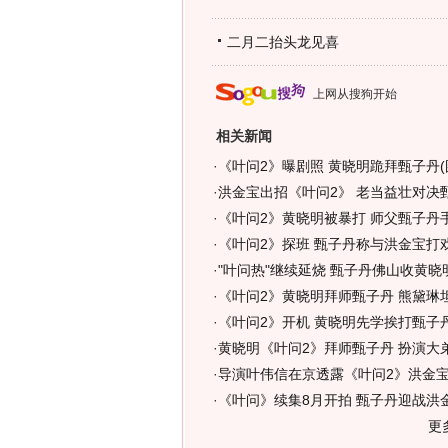
二月二抬头龙见喜
上网从搜狗开始
相关新闻
·
《叶问2》曝剧照 黄晓明跪拜甄子丹(
·
洪金宝出招《叶问2》 老当益壮对决甄
·
《叶问2》黄晓明被暴打 师父甄子丹手
·
《叶问2》探班 甄子丹称与洪金宝打戏
·
"叶问热"继续延烧 甄子丹佛山收黄晓明
·
《叶问2》黄晓明拜师甄子丹 熊黛琳坦
·
《叶问2》开机 黄晓明先学挨打甄子
·
黄晓明《叶问2》拜师甄子丹 扮演大弟
·
导演叶伟信在京透露《叶问2》洪金宝
·
《叶问》续集8月开拍 甄子丹迎战洪金
更