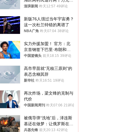
湖区两村民追讨两千万元动
迁款八年未果
澎湃新闻
昨天12:57
49评论
新版76人强过当年宇宙勇？
这一次杜兰特错的离谱了
NBA广角
昨天07:04
38评论
实力外援加盟！ 官方：北
京首钢签下巴里·布朗和桑
普森
中国篮镜头
前天18:15
39评论
高市早苗就“无核三原则”的
表态含糊其辞
新华社
昨天16:51
19评论
再次炸场，梁文锋的克制与
代价
中国新闻周刊
昨天07:06
21评论
被俄导弹“洗地”后，泽连斯
基还在做梦：让俄罗斯在冬
季前求和？
兵器先锋
前天20:13
42评论