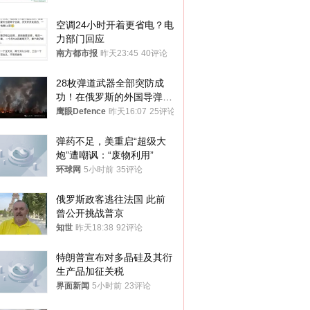
与审核
空调24小时开着更省电？电
力部门回应
南方都市报
昨天23:45
40评论
28枚弹道武器全部突防成
功！在俄罗斯的外国导弹发
射车都是合法打击目标
鹰眼Defence
昨天16:07
25评论
弹药不足，美重启“超级大
炮”遭嘲讽：“废物利用”
环球网
5小时前
35评论
俄罗斯政客逃往法国 此前
曾公开挑战普京
知世
昨天18:38
92评论
特朗普宣布对多晶硅及其衍
生产品加征关税
界面新闻
5小时前
23评论