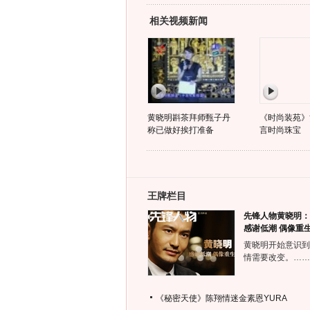
相关视频新闻
黄晓明斟茶拜师甄子丹
《时尚装苑》
称已做好挨打准备
言时尚珠宝
王牌栏目
先锋人物黄晓明：
感谢低潮 偶像重
黄晓明开始意识到
情需要改变。……
《秘密天使》陈翔情迷金素恩YURA