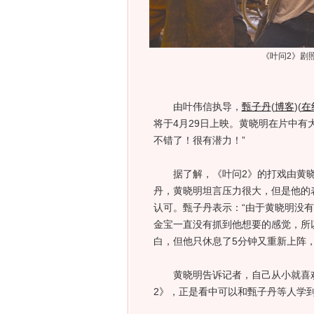
《叶问2》剧
由叶伟信执导，
甄子丹
(
博客
)
(
在
将于4月29日上映。黄晓明在片中有
不错了！很有潜力！”
据了解，《叶问2》的打戏由黄晓
丹，黄晓明坦言压力很大，但是他的
认可。甄子丹表示：“由于黄晓明没
金宝一直没有抓到他想要的感觉，所
白，但他只休息了5分钟又重新上阵，
黄晓明告诉记者，自己从小就喜欢看
2》，正是看中可以和甄子丹等人学