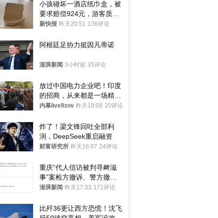
小孩碰坏一酒店纸巾盒，被
要求赔偿924元，游客质疑
酒店房客物品超高标价，市
新快报
昨天20:51
136评论
监部门：不违规
阿根廷足协力挺因凡蒂诺
澎湃新闻
3小时前
35评论
放过中国电力企业吧！印度
的招商，从来都是一场精准
收割
内幕live9zov
昨天19:09
20评论
炸了！梁文锋回吐全部利
润，DeepSeek重启融资
财富研究所
昨天16:07
24评论
重庆“代人信访被判寻衅滋
事”案检方撤诉、警方撤
案，两被告人获国赔
澎湃新闻
昨天17:33
171评论
比歼36更让西方恐慌！沈飞