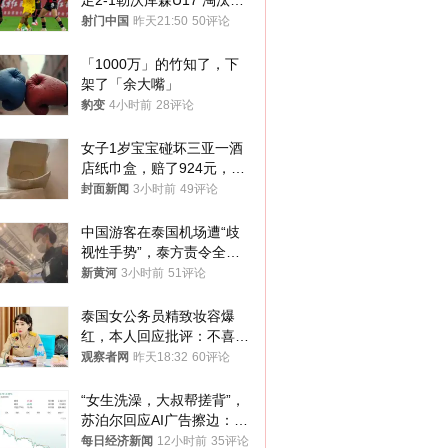
足2-1勒沃库森U17 淘汰赛
将战河床
射门中国
昨天21:50
50评论
「1000万」的竹知了，下
架了「余大嘴」
豹变
4小时前
28评论
女子1岁宝宝碰坏三亚一酒
店纸巾盒，赔了924元，发
帖吐槽后酒店退还一半的
封面新闻
3小时前
49评论
钱，当地市监局回应
中国游客在泰国机场遭“歧
视性手势”，泰方责令全面
调查，对责任人采取最严厉
新黄河
3小时前
51评论
处分
泰国女公务员精致妆容爆
红，本人回应批评：不喜欢
就别看
观察者网
昨天18:32
60评论
“女生洗澡，大叔帮搓背”，
苏泊尔回应AI广告擦边：视
频全下架，已强化内容管理
每日经济新闻
12小时前
35评论