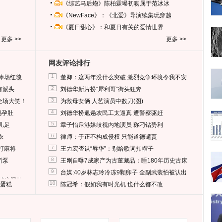
《综艺马后炮》陈柏霖曝初吻属于范冰冰
《NewFace》：《北爱》导演续集玩穿越
《夏日甜心》：和夏日有关的爱情世界
更多 >>
更多 >>
网友评论排行
1
捧场红毯
董卿：这两年没什么突破 激烈竞争环境令我不安
2
有派头
刘德华新片扮“犀利哥”街头狂奔
3
全场大笑！
为救母女俩 人艺演员中数刀(图)
4
妈孕肚
刘德华扮邋遢农民工太逼真 遭警察驱赶
5
儿足
章子怡斥港媒歧视内地演员 称刁钻势利
6
衣
律师：于正不构成侵权 只能道德谴责
7
打麻将
王力宏否认“辱华”：别给歌词扣帽子
8
所泵
王刚自曝7成家产为古董藏品：睡180年历史古床
9
台媒:40岁林志玲冷冻9颗卵子 全副武装怕被认出
删掉这照片
10
送蛋糕
陈冠希：假如我有时光机 也什么都不改