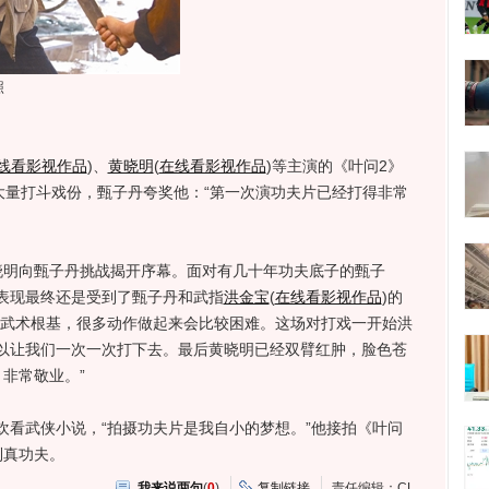
照
线看影视作品
)
、
黄晓明
(
在线看影视作品
)
等主演的《叶问2》
大量打斗戏份，甄子丹夸奖他：“第一次演功夫片已经打得非常
明向甄子丹挑战揭开序幕。面对有几十年功夫底子的甄子
表现最终还是受到了甄子丹和武指
洪金宝
(
在线看影视作品
)
的
有武术根基，很多动作做起来会比较困难。这场对打戏一开始洪
以让我们一次一次打下去。最后黄晓明已经双臂红肿，脸色苍
非常敬业。”
武侠小说，“拍摄功夫片是我自小的梦想。”他接拍《叶问
到真功夫。
我来说两句
(
0
)
复制链接
责任编辑：CL