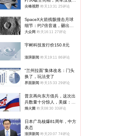
歼50破空亮相，美军没攻克
的技术被拿下
尖锋视野
昨天13:31
25评论
SpaceX火箭残骸撞击月球
细节：约7倍音速，砸出直
径约30米撞击坑
大众网
昨天16:11
27评论
宇树科技发行价150.8元
澎湃新闻
昨天19:11
86评论
“兰州拉面”集体改名：门头
换了，玩法变了
界面新闻
昨天15:33
29评论
普京再向东方借兵，这次出
兵数量十分惊人，美媒：俄
朝要动真格？
烽火菌
昨天08:30
33评论
日本广岛核爆81周年，中方
表态
澎湃新闻
昨天20:07
74评论