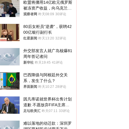
欧盟将挪用14亿欧元俄罗斯
被冻资产收益，向乌克兰提
供援助
观察者网
昨天08:09
30评论
80后女柜员“逆袭”，获聘42
00亿银行副行长
红星新闻
昨天13:20
32评论
外交部发言人就广岛核爆81
周年答记者问
新华社
昨天19:45
41评论
巴西降级与阿根廷外交关
系，发生了什么？
界面新闻
昨天10:27
28评论
因凡蒂诺就世界杯出售计划
道歉 不愿放弃FIFA主席职
位
足坛欧美汇
昨天07:11
33评论
难以落地的动迁款：深圳罗