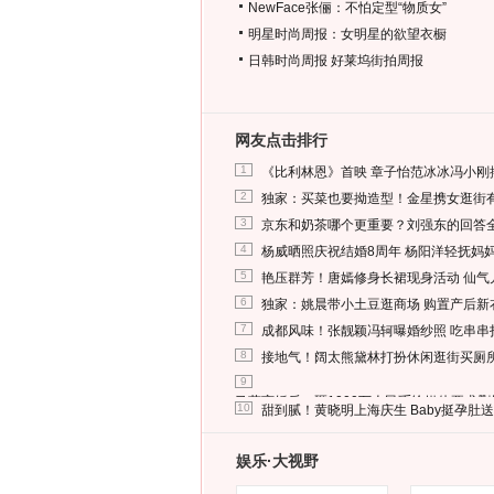
NewFace张俪：不怕定型“物质女”
明星时尚周报：女明星的欲望衣橱
日韩时尚周报
好莱坞街拍周报
网友点击排行
1
《比利林恩》首映 章子怡范冰冰冯小刚
2
独家：买菜也要拗造型！金星携女逛街
3
京东和奶茶哪个更重要？刘强东的回答
4
杨威晒照庆祝结婚8周年 杨阳洋轻抚妈
5
艳压群芳！唐嫣修身长裙现身活动 仙气
6
独家：姚晨带小土豆逛商场 购置产后新
7
成都风味！张靓颖冯轲曝婚纱照 吃串串
8
接地气！阔太熊黛林打扮休闲逛街买厕
9
马蓉离婚后，砸1000万人民币给媒体要求
10
甜到腻！黄晓明上海庆生 Baby挺孕肚
娱乐·大视野