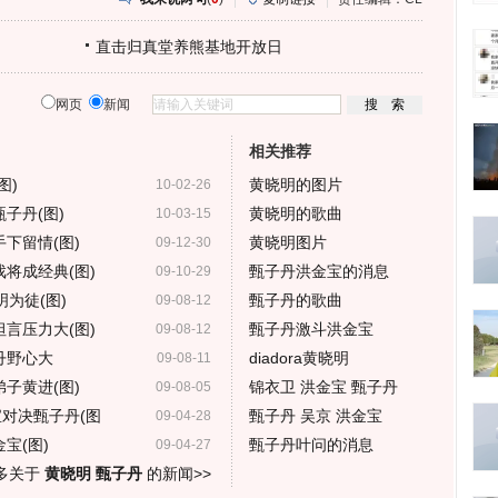
直击归真堂养熊基地开放日
网页
新闻
相关推荐
图)
黄晓明的图片
10-02-26
子丹(图)
黄晓明的歌曲
10-03-15
下留情(图)
黄晓明图片
09-12-30
将成经典(图)
甄子丹洪金宝的消息
09-10-29
为徒(图)
甄子丹的歌曲
09-08-12
言压力大(图)
甄子丹激斗洪金宝
09-08-12
丹野心大
diadora黄晓明
09-08-11
子黄进(图)
锦衣卫 洪金宝 甄子丹
09-08-05
对决甄子丹(图
甄子丹 吴京 洪金宝
09-04-28
宝(图)
甄子丹叶问的消息
09-04-27
多关于
黄晓明 甄子丹
的新闻>>