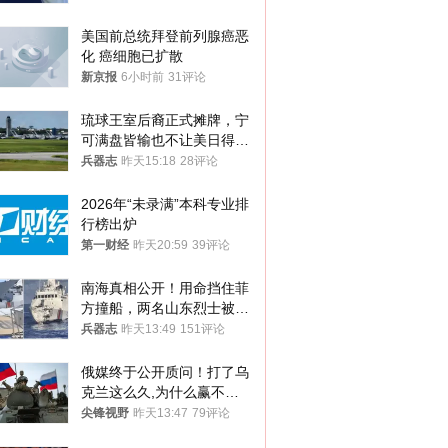
美国前总统拜登前列腺癌恶
化 癌细胞已扩散
新京报
6小时前
31评论
琉球王室后裔正式摊牌，宁
可满盘皆输也不让美日得
逞，中国成关键
兵器志
昨天15:18
28评论
2026年“未录满”本科专业排
行榜出炉
第一财经
昨天20:59
39评论
南海真相公开！用命挡住菲
方撞船，两名山东烈士被授
武警最高荣誉
兵器志
昨天13:49
151评论
俄媒终于公开质问！打了乌
克兰这么久,为什么赢不了?
答案令人沉默
尖锋视野
昨天13:47
79评论