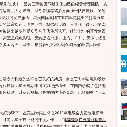
级影院以来，星美国际集团不断优化自己的经营管理团队，从
院运营、人才培养、财务管理等诸多方面加强队伍建设，通过
持着良好的发展态势。星美国际集团在业内率先提出的打造五星
众的普遍欢迎，也在业内引起强烈反响，人性化、多元化的卓
美被越来越多的观众及合作伙伴所认可。经过七年的开发建设
15家五星级电影院，无论是在北京、上海、广州、天津，还是
众多国内大中城市，都能看到五星级标准建设的星美国际影
最令人称道的还不是它良好的票房，而是它对华语电影发展
合和投资，星美国际集团实力稳步增长，在国内形成了包括电
影院建设、以及影视基地等在内的业务集群，已经拥有了一套
好形势下，星美国际集团将在2010年继续全力发展电影事
前，星美投巨资的年度大作-----由
陈凯歌
(
在线看影视作品
)
冰
(
在线看影视作品
)
、
黄晓明
等国内实力巨星联合出演的史诗巨