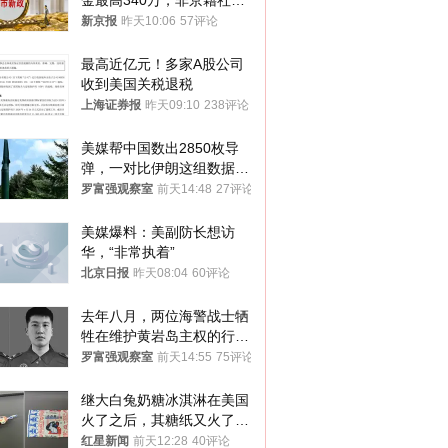
金最高340万，非京籍社保
1年
新京报
昨天10:06
57评论
最高近亿元！多家A股公司
收到美国关税退税
上海证券报
昨天09:10
238评论
美媒帮中国数出2850枚导
弹，一对比伊朗这组数据，
发现出大事了
罗富强观察室
前天14:48
27评论
美媒爆料：美副防长想访
华，“非常执着”
北京日报
昨天08:04
60评论
去年八月，两位海警战士牺
牲在维护黄岩岛主权的行动
中
罗富强观察室
前天14:55
75评论
继大白兔奶糖冰淇淋在美国
火了之后，其糖纸又火了！
海外博主盛赞：平面设计经
红星新闻
前天12:28
40评论