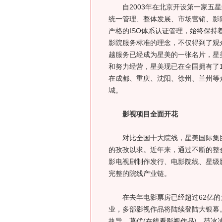
自2003年在北京开设第一家五星
统一管理、整体发展、市场营销、影
严格的ISO体系认证管理，始终保
影院服务标准的理念，不仅得到了观
越服务已经成为星美的一张名片，星
和努力经营，星美现已在全国拥有了
在成都、重庆、沈阳、徐州、兰州等
城。
影视项目全面开花
对比全国十大院线，星美国际集团
的孜孜以求。近年来，通过不断的整
影电视剧制作发行、电影院线、星级
完整的院线产业链。
在去年电影票房已经超过62亿的大
业，多部影视作品将陆续登陆大银幕。目
执导、
葛优
(
在线看影视作品
)
、
范冰