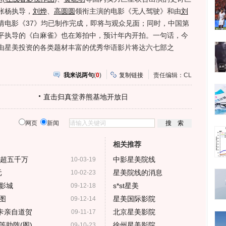
张杨执导，
刘烨
、
高圆圆
领衔主演的电影《无人驾驶》和由
刘
情电影《37》均已制作完成，即将与观众见面；同时，中国第
平执导的《白麻雀》也在筹拍中，预计年内开拍。一句话，今
由星美投资的各类题材丰富的优秀华语影片将达六七部之
我来说两句
(
0
)
复制链接
责任编辑：CL
直击归真堂养熊基地开放日
网页
新闻
相关推荐
或超五千万
中影星美院线
10-03-19
元
星美院线的消息
10-02-23
影城
s*st星美
09-12-18
图
星美国际影院
09-12-14
卡亲自道贺
北京星美影院
09-11-17
助阵(图)
徐州星美影院
09-10-23