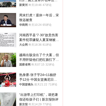
2伤，施工业务外包单位被
罚1.5万元，国铁昆明局被
新黄河
昨天19:46
47评论
罚300万元
周末打虎！退休一年后，宋
致远被查
华商网
昨天10:24
65评论
河南西平县“7·30”故意伤害
案件犯罪嫌疑人夏某钢被抓
获
大众网
昨天18:36
81评论
越南出版业出了个大案，但
不用怀疑他们把红旗扛下去
的决心
观察者网
昨天07:15
32评论
热身赛-张子宇24+11杨舒
予12分 中国女篮擒尼日利
亚
中国篮镜头
前天21:22
71评论
“出游带上打印机”，请把暑
假还给孩子们 | 新京报快评
新京报
昨天14:29
77评论