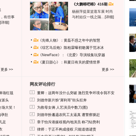
《大鹏嘚吧嘚》416期
生
杨丽萍提菜篮逛车展 时尚
，有些事
与村姑仅一线之隔…
[详细]
[详细]
《先锋人物》：黄磊不惑之年中的智慧
《综艺马后炮》陈柏霖曝初吻属于范冰冰
《NewFace》：《北爱》导演续集玩穿越
《夏日甜心》：和夏日有关的爱情世界
更多 >>
更多 >>
网友评论排行
1
捧场红毯
董卿：这两年没什么突破 激烈竞争环境令我不安
2
有派头
刘德华新片扮“犀利哥”街头狂奔
3
全场大笑！
为救母女俩 人艺演员中数刀(图)
4
妈孕肚
刘德华扮邋遢农民工太逼真 遭警察驱赶
5
儿足
章子怡斥港媒歧视内地演员 称刁钻势利
6
衣
律师：于正不构成侵权 只能道德谴责
7