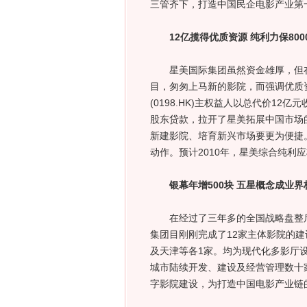
三管齐下，打造中国民企电影产
12亿揽得优质资源 纯利力保800
星美国际集团虽然资金雄厚，但在
目，匆匆上马新的影院，而强调优质
(0198.HK)主权益人以总代价12亿
股东贷款，拉开了星美拓展中国市场
新建影院、培育新兴市场要更为便捷
动作。预计2010年，星美综合纯利
银幕年增500块 五星概念成业界
在经过了三年多的全国战略盘整后，
集团目刚刚完成了12家主体影院的建
及天津等各1家。均为现代化多影厅
城市陆续开发、建设及经营管理数十
字影院建设，为打造中国电影产业