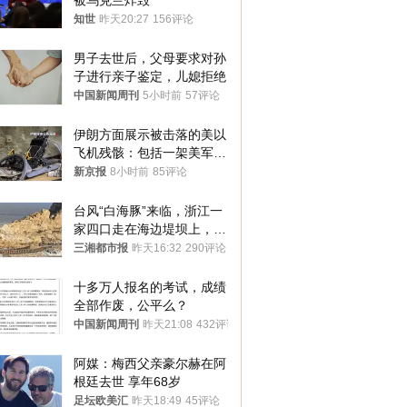
被乌克兰炸毁
知世
昨天20:27
156评论
男子去世后，父母要求对孙
子进行亲子鉴定，儿媳拒绝
中国新闻周刊
5小时前
57评论
伊朗方面展示被击落的美以
飞机残骸：包括一架美军F-
15战斗机残骸以及多架无人
新京报
8小时前
85评论
机等
台风“白海豚”来临，浙江一
家四口走在海边堤坝上，其
中9岁男孩被巨浪卷入海
三湘都市报
昨天16:32
290评论
中，搜救仍在进行
十多万人报名的考试，成绩
全部作废，公平么？
中国新闻周刊
昨天21:08
432评论
阿媒：梅西父亲豪尔赫在阿
根廷去世 享年68岁
足坛欧美汇
昨天18:49
45评论