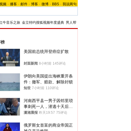
视频
-
播客
-
邮件
-
博客
-
微博
-
BBS
-
我说两句
红牛音乐之旅
金立特约搜狐视频年度盛典
男人帮
评榜
美国前总统拜登癌症扩散
封面新闻
8小时前
145评论
伊朗向美国提出海峡重开条
件：撤军、赔款、解除封锁
知世
7小时前
110评论
河南西平县一男子因邻里琐
事刺死一人，潜逃十天后在
十多公里外一片玉米地里落
潇湘晨报
昨天19:57
75评论
网
俄罗斯女首富的商业帝国正