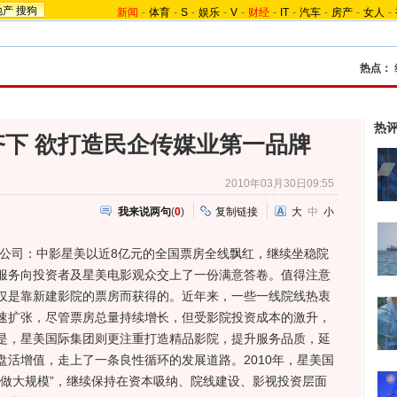
地产
搜狗
新闻
-
体育
-
S
-
娱乐
-
V
-
财经
-
IT
-
汽车
-
房产
-
女人
-
热点：
热
管齐下 欲打造民企传媒业第一品牌
2010年03月30日09:55
我来说两句
(
0
)
复制链接
大
中
小
公司：中影星美以近8亿元的全国票房全线飘红，继续坐稳院
服务向投资者及星美电影观众交上了一份满意答卷。值得注意
仅是靠新建影院的票房而获得的。近年来，一些一线院线热衷
速扩张，尽管票房总量持续增长，但受影院投资成本的激升，
是，星美国际集团则更注重打造精品影院，提升服务品质，延
活增值，走上了一条良性循环的发展道路。2010年，星美国
，做大规模”，继续保持在资本吸纳、院线建设、影视投资层面