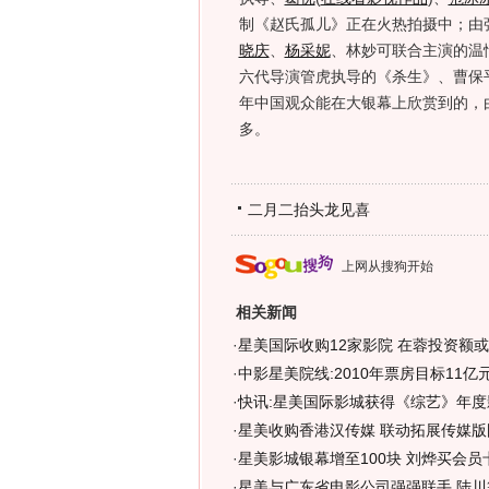
制《赵氏孤儿》正在火热拍摄中；由
晓庆
、
杨采妮
、林妙可联合主演的温
六代导演管虎执导的《杀生》、曹保
年中国观众能在大银幕上欣赏到的，
多。
二月二抬头龙见喜
上网从搜狗开始
相关新闻
·
星美国际收购12家影院 在蓉投资额
·
中影星美院线:2010年票房目标11亿
·
快讯:星美国际影城获得《综艺》年度
·
星美收购香港汉传媒 联动拓展传媒版
·
星美影城银幕增至100块 刘烨买会员
·
星美与广东省电影公司强强联手 陆川等