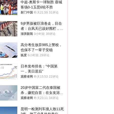
中超-奥斯卡一球制胜 蓉城
客场0-1玉昆6轮不胜
射门中国
昨天21:59
31评论
9岁男孩被巨浪卷走，目击
者：台风天已设好围栏，一
家四口翻入时保安曾喊话劝
澎湃新闻
3小时前
35评论
阻
高分考生放弃985上警校，
也保不了一辈子安稳
狐度
8小时前
29评论
日本发布排名：“中国第
一，美日居后”
观察者网
昨天15:53
22评论
20岁中国富二代在泰国被
杀，嫌犯自首：在女友浴室
看到他
观察者网
昨天23:11
34评论
昆明一检测列车撞人致11死