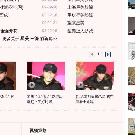
对簿公堂(图)
上海星美影院
09-09-20
五成
重庆星美影院
09-02-18
望京星美
09-01-21
房全面开花
星美正大影城
08-12-19
更多关于
星美 三管
的新闻>>
1/3
羞涩" 财
陆川当上"店长" 刘烨庆
刘烨:陆川秦岚恋爱 我咋
幸赶上了好时候
没看出来呢
视频策划