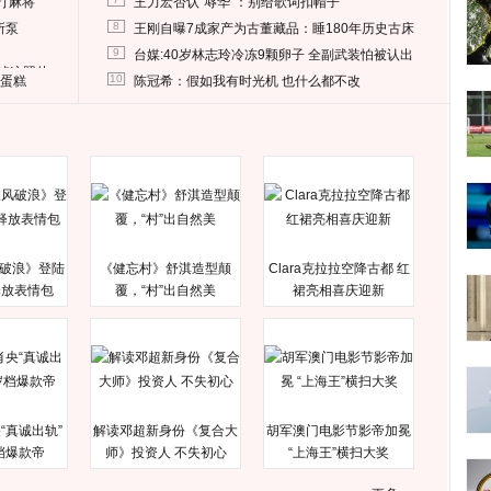
打麻将
王力宏否认“辱华”：别给歌词扣帽子
8
所泵
王刚自曝7成家产为古董藏品：睡180年历史古床
9
台媒:40岁林志玲冷冻9颗卵子 全副武装怕被认出
删掉这照片
10
送蛋糕
陈冠希：假如我有时光机 也什么都不改
破浪》登陆
《健忘村》舒淇造型颠
Clara克拉拉空降古都 红
释放表情包
覆，“村”出自然美
裙亮相喜庆迎新
“真诚出轨”
解读邓超新身份《复合大
胡军澳门电影节影帝加冕
档爆款帝
师》投资人 不失初心
“上海王”横扫大奖