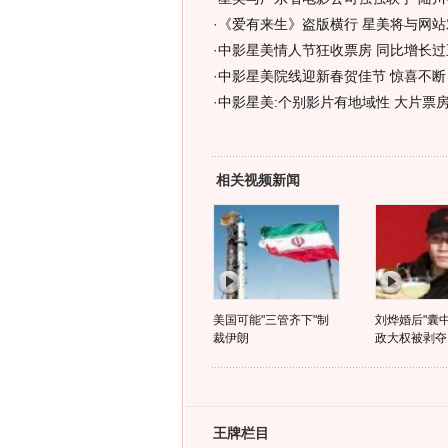
·
《爱有来生》盗版横行 星美将与网站
·
中影星美情人节狂收票房 同比增长过
·
中影星美院线迎新春贺佳节 惊喜不断
·
中影星美:个别影片有地域性 大片票
相关视频新闻
美国可能"三管齐下"制
刘烨婚后"囊中
裁伊朗
政大权被剥夺
王牌栏目