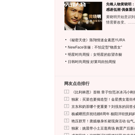
先锋人物黄晓明：
感谢低潮 偶像重
黄晓明开始意识到
情需要改变。……
《秘密天使》陈翔情迷金素恩YURA
NewFace张俪：不怕定型“物质女”
明星时尚周报：女明星的欲望衣橱
日韩时尚周报
好莱坞街拍周报
网友点击排行
1
《比利林恩》首映 章子怡范冰冰冯小刚
2
独家：买菜也要拗造型！金星携女逛街
3
京东和奶茶哪个更重要？刘强东的回答
4
杨威晒照庆祝结婚8周年 杨阳洋轻抚妈
5
艳压群芳！唐嫣修身长裙现身活动 仙气
6
独家：姚晨带小土豆逛商场 购置产后新
7