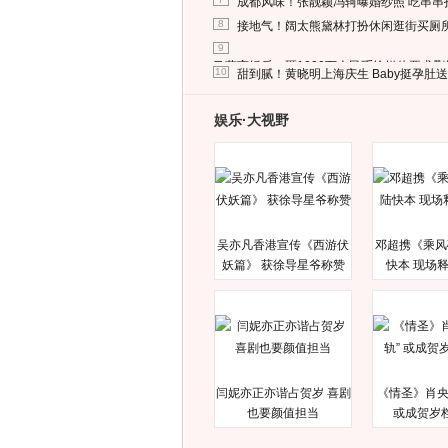
成都风味！张靓颖冯轲曝婚纱照 吃串串
8
接地气！阔太熊黛林打扮休闲逛街买厕
9
马蓉离婚后，砸1000万人民币给媒体要求
10
甜到腻！黄晓明上海庆生 Baby挺孕肚
娱乐·大视野
吴亦凡香港宣传《西游伏
邓超携《乘风
妖篇》 获徐导星爷称赞
快本 现场
闫妮亦正亦谐占贺岁 喜剧
《情圣》肖央
也要颜值担当
或成贺岁