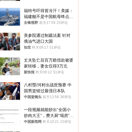
福特号吓得冒冷汗！美媒：
福建舰不是中国航母终点，
而是新起点！
尖锋视野
前天17:59
25评论
美参院通过制裁法案 针对
俄油气进口大国
知世
昨天09:17
51评论
丈夫坠亡后百万赔偿款被婆
家转移，妻女仅得3万元
新快报
昨天09:12
51评论
八村塁/河村出战世预赛 中
国男篮错过最强日本队
中国篮镜头
前天13:58
36评论
一段视频就能炒出“全国小
炒肉大王”，费大厨“塌房”了
吗？
中国新闻网
昨天10:21
22评论