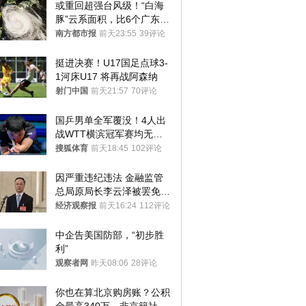
或重回超强台风级！“白海
豚”云系面积，比6个广东还
大！深圳官方：注意这件事
南方都市报
前天23:55
39评论
挺进决赛！U17国足点球3-
1河床U17 将再战阿森纳
射门中国
前天21:57
70评论
国乒男单全军覆没！4人出
战WTT横滨冠军赛均无缘
八强
搜狐体育
前天18:45
102评论
因严重违纪违法 金融监管
总局原局长李云泽被罢免全
国人大代表
经济观察报
前天16:24
112评论
中企告美国防部，“初步胜
利”
观察者网
昨天08:06
28评论
你也在算北京购房账？公积