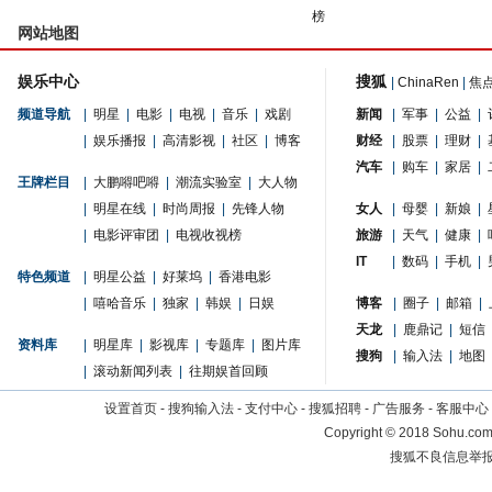
榜
网站地图
娱乐中心
搜狐
|
ChinaRen
|
焦
频道导航
|
明星
|
电影
|
电视
|
音乐
|
戏剧
新闻
|
军事
|
公益
|
|
娱乐播报
|
高清影视
|
社区
|
博客
财经
|
股票
|
理财
|
汽车
|
购车
|
家居
|
王牌栏目
|
大鹏嘚吧嘚
|
潮流实验室
|
大人物
|
明星在线
|
时尚周报
|
先锋人物
女人
|
母婴
|
新娘
|
|
电影评审团
|
电视收视榜
旅游
|
天气
|
健康
|
IT
|
数码
|
手机
|
特色频道
|
明星公益
|
好莱坞
|
香港电影
|
嘻哈音乐
|
独家
|
韩娱
|
日娱
博客
|
圈子
|
邮箱
|
天龙
|
鹿鼎记
|
短信
资料库
|
明星库
|
影视库
|
专题库
|
图片库
搜狗
|
输入法
|
地图
|
滚动新闻列表
|
往期娱首回顾
设置首页
-
搜狗输入法
-
支付中心
-
搜狐招聘
-
广告服务
-
客服中心
Copyright
©
2018 Sohu.com 
搜狐不良信息举