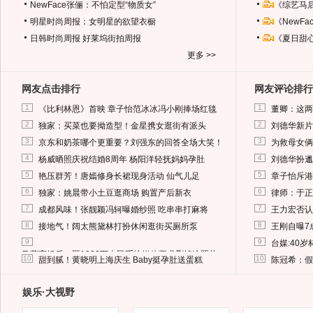
NewFace张俪：不怕定型“物质女”
《综艺马
明星时尚周报：女明星的欲望衣橱
《NewF
日韩时尚周报
好莱坞街拍周报
《夏日甜
更多 >>
网友点击排行
网友评论排行
1
1
《比利林恩》首映 章子怡范冰冰冯小刚捧场红毯
董卿：这两
2
2
独家：买菜也要拗造型！金星携女逛街有派头
刘德华新片
3
3
京东和奶茶哪个更重要？刘强东的回答全场大笑！
为救母女俩
4
4
杨威晒照庆祝结婚8周年 杨阳洋轻抚妈妈孕肚
刘德华扮邋
5
5
艳压群芳！唐嫣修身长裙现身活动 仙气儿足
章子怡斥港
6
6
独家：姚晨带小土豆逛商场 购置产后新衣
律师：于正
7
7
成都风味！张靓颖冯轲曝婚纱照 吃串串打麻将
王力宏否认
8
8
接地气！阔太熊黛林打扮休闲逛街买厕所泵
王刚自曝7
9
9
台媒:40
马蓉离婚后，砸1000万人民币给媒体要求删掉这照片
10
10
甜到腻！黄晓明上海庆生 Baby挺孕肚送蛋糕
陈冠希：假
娱乐·大视野