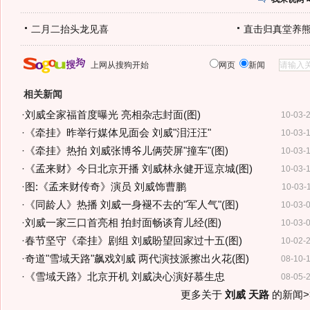
二月二抬头龙见喜
直击归真堂养
上网从搜狗开始
网页
新闻
相关新闻
·
刘威全家福首度曝光 亮相杂志封面(图)
10-03-
·
《牵挂》昨举行媒体见面会 刘威"泪汪汪"
10-03-
·
《牵挂》热拍 刘威张博爷儿俩荧屏"撞车"(图)
10-03-
·
《孟来财》今日北京开播 刘威林永健开逗京城(图)
10-03-
·
图:《孟来财传奇》演员 刘威饰曹鹏
10-03-
·
《同龄人》热播 刘威一身褪不去的"军人气"(图)
10-03-
·
刘威一家三口首亮相 拍封面畅谈育儿经(图)
10-03-
·
春节坚守《牵挂》剧组 刘威盼望回家过十五(图)
10-02-
·
奇道"雪域天路"飙戏刘威 两代演技派擦出火花(图)
08-10-
·
《雪域天路》北京开机 刘威决心演好慕生忠
08-05-
更多关于
刘威 天路
的新闻>