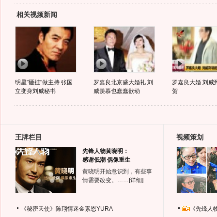
相关视频新闻
明星"砸挂"做主持 张国
罗嘉良北京盛大婚礼 刘
罗嘉良大婚 刘威
立变身刘威秘书
威羡慕也蠢蠢欲动
贺
王牌栏目
视频策划
先锋人物黄晓明：
感谢低潮 偶像重生
黄晓明开始意识到，有些事
情需要改变。……
[详细]
《秘密天使》陈翔情迷金素恩YURA
《先锋人