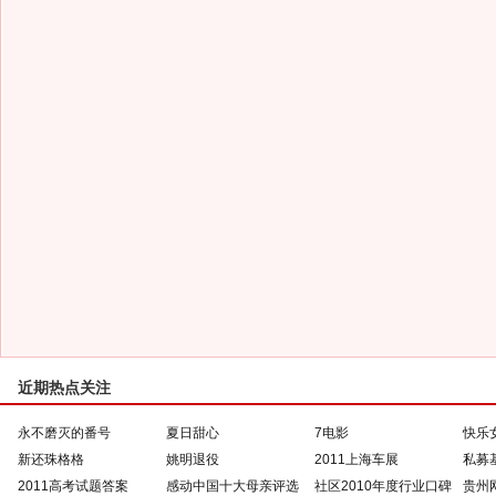
近期热点关注
永不磨灭的番号
夏日甜心
7电影
快乐
新还珠格格
姚明退役
2011上海车展
私募
2011高考试题答案
感动中国十大母亲评选
社区2010年度行业口碑
贵州