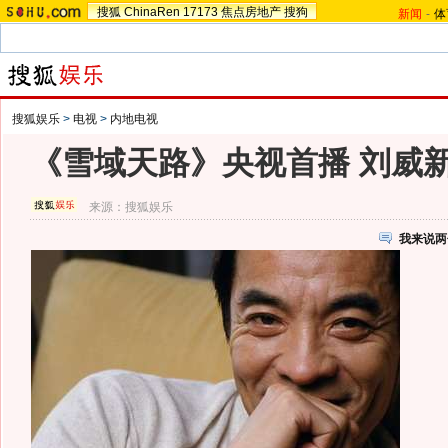
搜狐
ChinaRen
17173
焦点房地产
搜狗
新闻
-
体
搜狐娱乐
>
电视
>
内地电视
《雪域天路》央视首播 刘威新
来源：
搜狐娱乐
我来说两