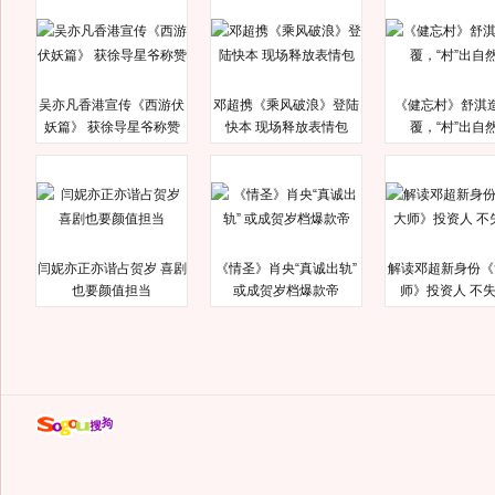
吴亦凡香港宣传《西游伏
邓超携《乘风破浪》登陆
《健忘村》舒淇
妖篇》 获徐导星爷称赞
快本 现场释放表情包
覆，“村”出自
闫妮亦正亦谐占贺岁 喜剧
《情圣》肖央“真诚出轨”
解读邓超新身份《
也要颜值担当
或成贺岁档爆款帝
师》投资人 不