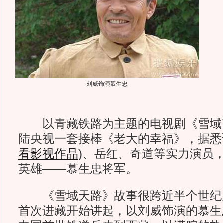
刘威饰演慕生忠
以青藏铁路为主题的电视剧《雪域
陆央视一套接棒《老大的幸福》，据悉
看影视作品
)
、岳红、奇道等实力演员
英雄——慕生忠将军。
《雪域天路》故事很跨近半个世纪从1
首次进藏开始讲起，以刘威饰演的慕生