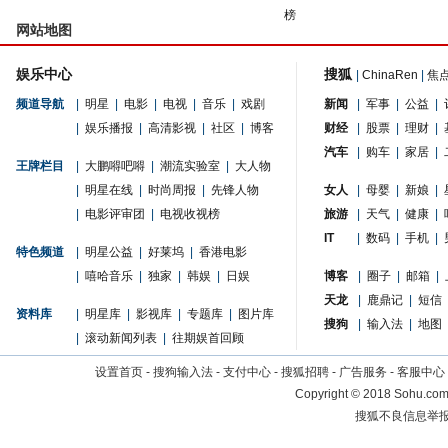
榜
网站地图
娱乐中心
搜狐
|
ChinaRen
|
焦
频道导航
|
明星
|
电影
|
电视
|
音乐
|
戏剧
新闻
|
军事
|
公益
|
|
娱乐播报
|
高清影视
|
社区
|
博客
财经
|
股票
|
理财
|
汽车
|
购车
|
家居
|
王牌栏目
|
大鹏嘚吧嘚
|
潮流实验室
|
大人物
|
明星在线
|
时尚周报
|
先锋人物
女人
|
母婴
|
新娘
|
|
电影评审团
|
电视收视榜
旅游
|
天气
|
健康
|
IT
|
数码
|
手机
|
特色频道
|
明星公益
|
好莱坞
|
香港电影
|
嘻哈音乐
|
独家
|
韩娱
|
日娱
博客
|
圈子
|
邮箱
|
天龙
|
鹿鼎记
|
短信
资料库
|
明星库
|
影视库
|
专题库
|
图片库
搜狗
|
输入法
|
地图
|
滚动新闻列表
|
往期娱首回顾
设置首页
-
搜狗输入法
-
支付中心
-
搜狐招聘
-
广告服务
-
客服中心
Copyright
©
2018 Sohu.com 
搜狐不良信息举