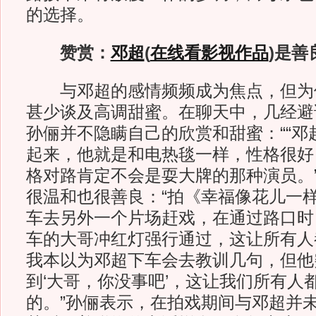
的选择。
赞赏：
邓超
(
在线看影视作品
)
是善
与邓超的感情频频成为焦点，但为
甚少谈及高调甜蜜。在聊天中，几经避
孙俪并不隐瞒自己的欣赏和甜蜜：““邓
起来，他就是和电热毯一样，性格很好
格对路肯定不会是耍大牌的那种演员。
很温和也很善良：“拍《幸福像花儿一
车去另外一个片场赶戏，在通过路口时
车的大哥冲红灯强行通过，这让所有人
我本以为邓超下车会去教训几句，但他
到‘大哥，你没事吧’，这让我们所有人
的。”孙俪表示，在拍戏期间与邓超并