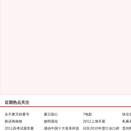
近期热点关注
永不磨灭的番号
夏日甜心
7电影
快乐
新还珠格格
姚明退役
2011上海车展
私募
2011高考试题答案
感动中国十大母亲评选
社区2010年度行业口碑
贵州