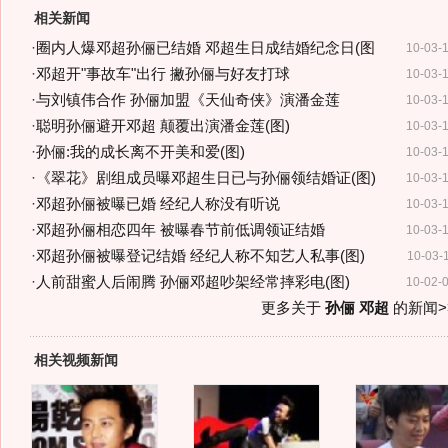
相关新闻
·
圈内人爆邓超孙俪已结婚 邓超生日成结婚纪念日(图
10-03-
·
邓超开"事故车"出行 撇孙俪与好友打球
10-03-
·
与刘镇伟合作 孙俪加盟《天仙奇侠》演潘金莲
10-03-
·
聪明孙俪避开邓超 颠覆出演潘金莲(图)
10-03-
·
孙俪:我的成长离不开美和爱(图)
10-03-
·
《翠花》剧组成员曝邓超生日已与孙俪领结婚证(图)
10-03-
·
邓超孙俪被曝已婚 经纪人称没有听说
10-03-
·
邓超孙俪相恋四年 被曝春节前低调领证结婚
10-03-
·
邓超孙俪被曝登记结婚 经纪人称不知艺人私事(图)
10-03-
·
人前甜蜜人后闹腾 孙俪邓超吵架经常摔彩电(图)
10-02-
更多关于
孙俪 邓超
的新闻>
相关视频新闻