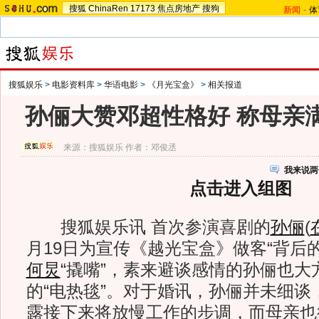
搜狐
ChinaRen
17173
焦点房地产
搜狗
新闻
-
体
搜狐娱乐
>
电影资料库
>
华语电影
>
《月光宝盒》
>
相关报道
孙俪大赞邓超性格好 称母亲满
来源：
搜狐娱乐
作者：邓俊丞
我来说两
点击进入组图
搜狐娱乐讯 首次参演喜剧的
孙俪
(
月19日为宣传《越光宝盒》做客“背后
何炅
“撬嘴”，素来避谈感情的孙俪也大
的“电热毯”。对于婚讯，孙俪并未细谈
露接下来将放慢工作的步调，而母亲也