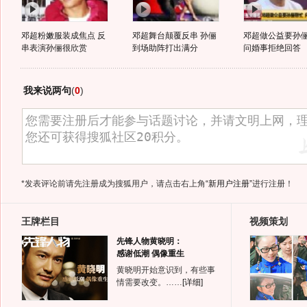
邓超粉嫩服装成焦点 反
邓超舞台颠覆反串 孙俪
邓超做公益要孙
串表演孙俪很欣赏
到场助阵打出满分
问婚事拒绝回答
我来说两句
(
0
)
*发表评论前请先注册成为搜狐用户，请点击右上角
“新用户注册”
进行注册！
王牌栏目
视频策划
先锋人物黄晓明：
感谢低潮 偶像重生
黄晓明开始意识到，有些事
情需要改变。……
[详细]