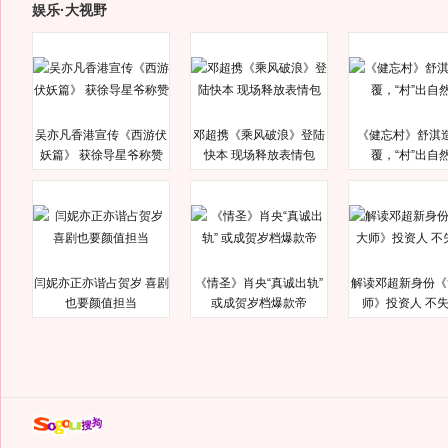
娱乐·大视野
吴亦凡香港宣传《西游伏
邓超携《乘风破浪》登陆
《健忘村》舒淇
妖篇》 获徐导星爷称赞
快本 现场释放表情包
覆，“村”出自
闫妮亦正亦谐占贺岁 喜剧
《情圣》肖央“真诚出轨”
解读邓超新身份《
也要颜值担当
或成贺岁档爆款帝
师》投资人 不