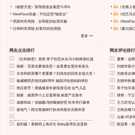
《秘密天使》陈翔情迷金素恩YURA
《先锋人
NewFace张俪：不怕定型“物质女”
《综艺马
明星时尚周报：女明星的欲望衣橱
《NewF
日韩时尚周报
好莱坞街拍周报
《夏日甜
更多 >>
网友点击排行
网友评论排行
1
1
《比利林恩》首映 章子怡范冰冰冯小刚捧场红毯
董卿：这两
2
2
独家：买菜也要拗造型！金星携女逛街有派头
刘德华新片
3
3
京东和奶茶哪个更重要？刘强东的回答全场大笑！
为救母女俩
4
4
杨威晒照庆祝结婚8周年 杨阳洋轻抚妈妈孕肚
刘德华扮邋
5
5
艳压群芳！唐嫣修身长裙现身活动 仙气儿足
章子怡斥港
6
6
独家：姚晨带小土豆逛商场 购置产后新衣
律师：于正
7
7
成都风味！张靓颖冯轲曝婚纱照 吃串串打麻将
王力宏否认
8
8
接地气！阔太熊黛林打扮休闲逛街买厕所泵
王刚自曝7
9
9
台媒:40
马蓉离婚后，砸1000万人民币给媒体要求删掉这照片
10
10
甜到腻！黄晓明上海庆生 Baby挺孕肚送蛋糕
陈冠希：假