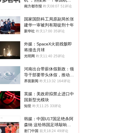
机”，热搜第一！泰国机场
方道歉
南方都市报
昨天08:07
51评论
国家国防科工局原副局长张
建华一审被判有期徒刑十年
新华社
昨天17:00
35评论
外媒：SpaceX火箭残骸即
将撞击月球
光明网
昨天11:40
25评论
河南出台带薪休假新政：领
导干部要带头休假，推动全
员应休尽休、休满休足
界面新闻
昨天13:32
164评论
英媒：美政府拟禁止进口中
国新型光模块
知世
昨天11:25
33评论
韩媒：中国U17国足绝杀阿
森纳 这给韩国足球敲响了
警钟
射门中国
前天18:24
49评论