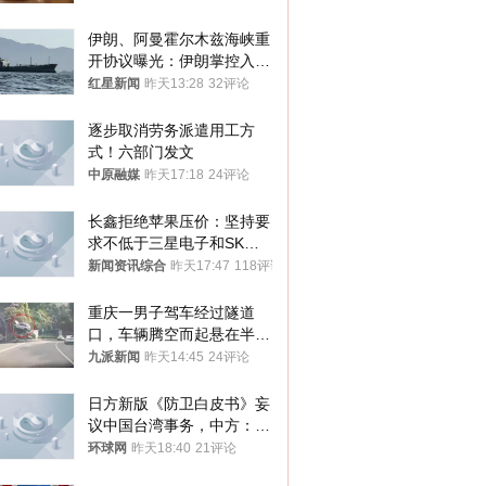
伊朗、阿曼霍尔木兹海峡重
开协议曝光：伊朗掌控入湾
航道，与阿曼平分“服务费”
红星新闻
昨天13:28
32评论
逐步取消劳务派遣用工方
式！六部门发文
中原融媒
昨天17:18
24评论
长鑫拒绝苹果压价：坚持要
求不低于三星电子和SK海
力士
新闻资讯综合
昨天17:47
118评论
重庆一男子驾车经过隧道
口，车辆腾空而起悬在半
空，消防： 2人已送医，正
九派新闻
昨天14:45
24评论
调查原因
日方新版《防卫白皮书》妄
议中国台湾事务，中方：强
烈不满、坚决反对，已向日
环球网
昨天18:40
21评论
方严正交涉