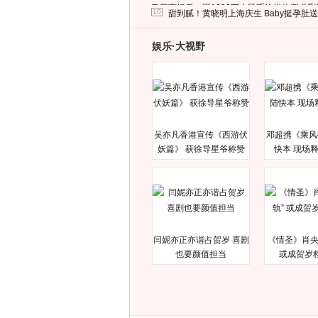
马蓉离婚后，砸1000万人民币给媒体要求
10
甜到腻！黄晓明上海庆生 Baby挺孕肚
娱乐·大视野
吴亦凡香港宣传《西游伏
邓超携《乘风
妖篇》 获徐导星爷称赞
快本 现场
闫妮亦正亦谐占贺岁 喜剧
《情圣》肖央
也要颜值担当
或成贺岁