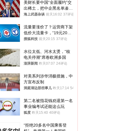
美财长要中国“全面履约”交
出稀土，把中企黑名单凑到
187家，中方做最坏打算
海上武器杂谈
前天16:02
37评论
流量要涨价了？运营商下架
低价大流量卡，“19元200
G”成为历史
搜狐科技
前天20:15
37评论
水位太低、河水太烫，“核
电关停潮”席卷欧洲多国
澎湃新闻
昨天07:07
24评论
对美系列涉华消极措施，中
方宣布反制
洞庭湖边那些事儿
昨天17:14
54评论
第二名被指花钱劝退第一名 
事业编考试还能这么玩
狐度
昨天15:40
40评论
“拒绝20多名中国乘客登