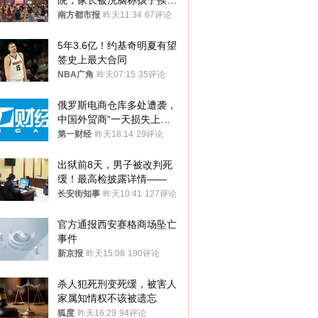
院，家长被洗脑称孩子挨打
才有效果
南方都市报
昨天11:34
67评论
5年3.6亿！约基奇明夏有望
签史上最大合同
NBA广角
昨天07:15
35评论
俄罗斯电商仓库多处遭袭，
中国外贸商“一天损失上
万”紧急清仓
第一财经
昨天18:14
29评论
出狱前8天，男子被改判死
缓！最高检披露详情——
长安街知事
昨天10:41
127评论
官方通报西安赛格商场坠亡
事件
新京报
昨天15:08
190评论
杀人犯死刑变死缓，被害人
家属知情权不该被遗忘
狐度
昨天16:29
94评论