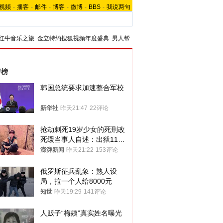
视频
-
播客
-
邮件
-
博客
-
微博
-
BBS
-
我说两句
红牛音乐之旅
金立特约搜狐视频年度盛典
男人帮
评榜
韩国总统要求加速整合军校
新华社
昨天21:47
22评论
抢劫刺死19岁少女的死刑改
死缓当事人自述：出狱11年
间始终刻意躲避被害人家属
澎湃新闻
昨天21:22
153评论
俄罗斯征兵乱象：熟人设
局，拉一个人给8000元
知世
昨天19:29
141评论
人贩子“梅姨”真实姓名曝光