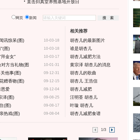
直击归真堂养熊基地开放日
网页
新闻
相关推荐
闻讯惊呆(图)
胡杏儿的最新图片
10-03-18
(图)
谁是胡杏儿
10-03-18
拜金女"
胡杏儿减肥方法
10-03-17
给对方当礼物(图
黄宗泽 胡杏儿的消息
10-01-31
关他事(图)
胡杏儿的歌曲
09-12-31
花赠香吻(图)
胡杏儿 王浩信
09-12-15
秀恩爱
胡杏儿减肥
09-12-04
泽(图)
汪明荃 胡杏儿
09-08-25
(图)
叶璇 胡杏儿
09-08-17
热戏(图)
胡杏儿减肥食谱
09-08-04
1/3