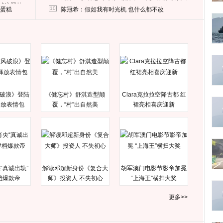
删掉这照片
10
送蛋糕
陈冠希：假如我有时光机 也什么都不改
破浪》登陆
《健忘村》舒淇造型颠
Clara克拉拉空降古都 红
释放表情包
覆，“村”出自然美
裙亮相喜庆迎新
“真诚出轨”
解读邓超新身份《复合大
胡军澳门电影节影帝加冕
档爆款帝
师》投资人 不失初心
“上海王”横扫大奖
更多>>