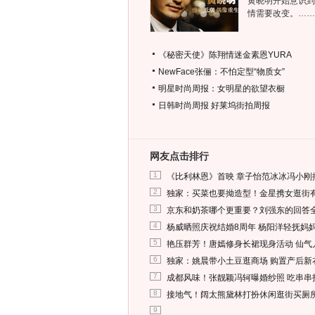
黄晓明开始意识到
情需要改变。……
《秘密天使》陈翔情迷金素恩YURA
NewFace张俪：不怕定型“物质女”
明星时尚周报：女明星的欲望衣橱
日韩时尚周报
好莱坞街拍周报
网友点击排行
1
《比利林恩》首映 章子怡范冰冰冯小刚
2
独家：买菜也要拗造型！金星携女逛街
3
京东和奶茶哪个更重要？刘强东的回答
4
杨威晒照庆祝结婚8周年 杨阳洋轻抚妈
5
艳压群芳！唐嫣修身长裙现身活动 仙气
6
独家：姚晨带小土豆逛商场 购置产后新
7
成都风味！张靓颖冯轲曝婚纱照 吃串串
8
接地气！阔太熊黛林打扮休闲逛街买厕
9