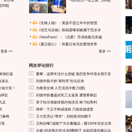
，有些事
与村姑仅一线之隔…
[详细]
[详细]
《先锋人物》：黄磊不惑之年中的智慧
《综艺马后炮》陈柏霖曝初吻属于范冰冰
《NewFace》：《北爱》导演续集玩穿越
《夏日甜心》：和夏日有关的爱情世界
更多 >>
更多 >>
网友评论排行
1
捧场红毯
董卿：这两年没什么突破 激烈竞争环境令我不安
2
有派头
刘德华新片扮“犀利哥”街头狂奔
3
全场大笑！
为救母女俩 人艺演员中数刀(图)
4
妈孕肚
刘德华扮邋遢农民工太逼真 遭警察驱赶
5
儿足
章子怡斥港媒歧视内地演员 称刁钻势利
6
衣
律师：于正不构成侵权 只能道德谴责
7
打麻将
王力宏否认“辱华”：别给歌词扣帽子
8
所泵
王刚自曝7成家产为古董藏品：睡180年历史古床
9
台媒:40岁林志玲冷冻9颗卵子 全副武装怕被认出