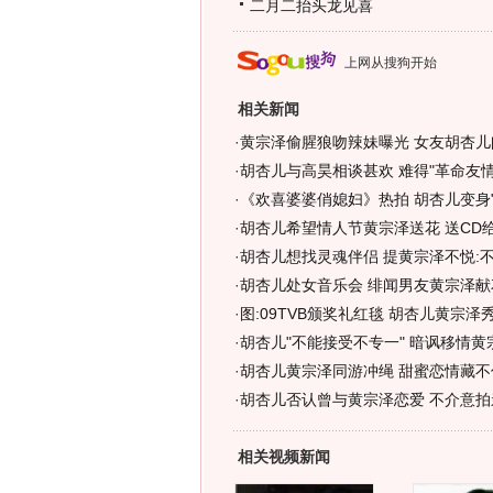
二月二抬头龙见喜
上网从搜狗开始
相关新闻
·
黄宗泽偷腥狼吻辣妹曝光 女友胡杏儿
·
胡杏儿与高昊相谈甚欢 难得"革命友情"
·
《欢喜婆婆俏媳妇》热拍 胡杏儿变身"
·
胡杏儿希望情人节黄宗泽送花 送CD
·
胡杏儿想找灵魂伴侣 提黄宗泽不悦:不
·
胡杏儿处女音乐会 绯闻男友黄宗泽献
·
图:09TVB颁奖礼红毯 胡杏儿黄宗泽
·
胡杏儿"不能接受不专一" 暗讽移情黄宗
·
胡杏儿黄宗泽同游冲绳 甜蜜恋情藏不住
·
胡杏儿否认曾与黄宗泽恋爱 不介意拍亲
相关视频新闻