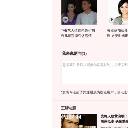
TVB艺人情侣档亮相胡
蔡卓妍加薪放
杏儿黄宗泽否认恋情
理 必要时求
我来说两句
(
1
)
*发表评论前请先注册成为搜狐用户，请点击
王牌栏目
先锋人物黄晓明：
感谢低潮 偶像重