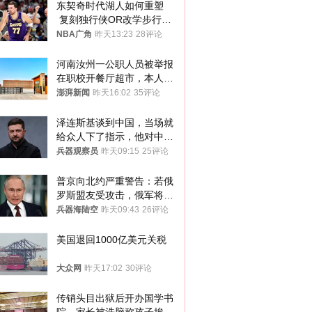
东契奇时代湖人如何重塑
 复刻独行侠OR改学步行
者？
NBA广角
昨天13:23
28评论
河南汝州一公职人员被举报
在职校开餐厅超市，本人回
应称“是给别人帮忙”
澎湃新闻
昨天16:02
35评论
泽连斯基谈到中国，当场就
给众人下了指示，他对中国
和中乌关系，显然又有了新
兵器观察员
昨天09:15
25评论
的想法
普京向北约严重警告：若俄
罗斯盟友受攻击，俄军将动
用核武器保护
兵器海陆空
昨天09:43
26评论
美国退回1000亿美元关税
大众网
昨天17:02
30评论
传销头目出狱后开办国学书