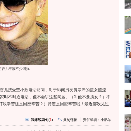
胡杏儿平添不少困扰
杏儿接受查小欣电话访问，对于绯闻男友黄宗泽的揽女照流
大家时不时通电话，但不会讲这些问题。（叫他不要揽女？）不
打戏辛苦还是回应辛苦？）肯定是回应辛苦啦！最近都没见过
我来说两句
(
1
)
复制链接
责任编辑：小肥羊