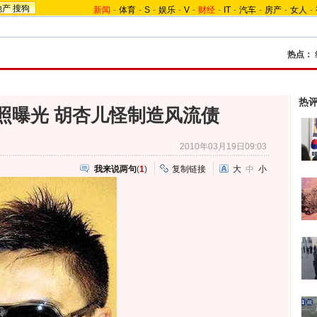
地产
搜狗
新闻
-
体育
-
S
-
娱乐
-
V
-
财经
-
IT
-
汽车
-
房产
-
女人
-
热点：
热
”照曝光 胡杏儿怪制造风流债
2010年03月19日09:03
我来说两句
(
1
)
复制链接
大
中
小