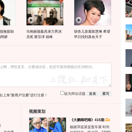
假挽留助
马艳丽颁最具潜力男演
胡杏儿羡慕陈慧琳 希望
助阿娇
员奖:黄宗泽 祖峰
早日找到真命天子
设为辩论话题
右上角
“新用户注册”
进行注册！
视频策划
《大鹏嘚吧嘚》416期
生
杨丽萍提菜篮逛车展 时尚