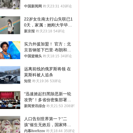
中国新闻网
昨天23:31
43评论
22岁女生南太行山失联已1
0天，家属：她刚大学毕业
想到山里旅行
新京报
昨天23:18
54评论
实力外援加盟！ 官方：北
京首钢签下巴里·布朗和桑
普森
中国篮镜头
昨天18:15
34评论
远离前线的俄罗斯将领 在
莫斯科被人追杀
知世
昨天19:36
53评论
“迅速掀起扫黑除恶新一轮
攻势”！多省份密集部署，
公布举报方式
新闻资讯综合
昨天21:53
208评论
人口告别世界第一？“二
孩”催生无效后，国家终于
向住房出手了！
内幕live9zov
昨天18:44
35评论