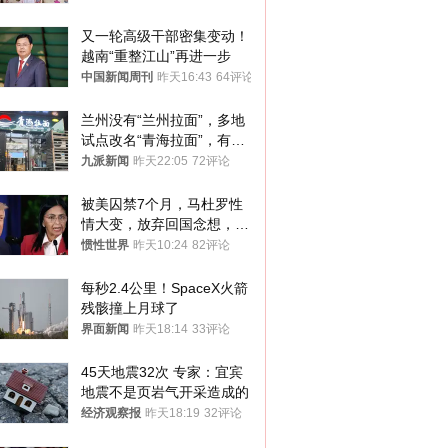
又一轮高级干部密集变动！
越南“重整江山”再进一步
中国新闻周刊
昨天16:43
64评论
兰州没有“兰州拉面”，多地
试点改名“青海拉面”，有商
家改名已两年
九派新闻
昨天22:05
72评论
被美囚禁7个月，马杜罗性
情大变，放弃回国念想，最
后嘱托已公开
惯性世界
昨天10:24
82评论
每秒2.4公里！SpaceX火箭
残骸撞上月球了
界面新闻
昨天18:14
33评论
45天地震32次 专家：宜宾
地震不是页岩气开采造成的
经济观察报
昨天18:19
32评论