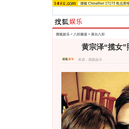
搜狐
ChinaRen
17173
焦点房
搜狐娱乐
>
八卦频道
>
港台八卦
黄宗泽“揽女
来源：
搜狐娱乐