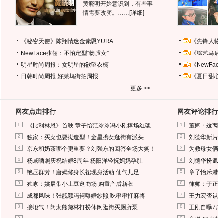
黄晓明开始意识到，有些事
情需要改变。……
[详细]
《秘密天使》陈翔情迷金素恩YURA
《先锋人
NewFace张俪：不怕定型“物质女”
《综艺马
明星时尚周报：女明星的欲望衣橱
《NewF
日韩时尚周报
好莱坞街拍周报
《夏日甜
更多 >>
网友点击排行
网友评论排行
1
1
《比利林恩》首映 章子怡范冰冰冯小刚捧场红毯
董卿：这两
2
2
独家：买菜也要拗造型！金星携女逛街有派头
刘德华新片
3
3
京东和奶茶哪个更重要？刘强东的回答全场大笑！
为救母女俩
4
4
杨威晒照庆祝结婚8周年 杨阳洋轻抚妈妈孕肚
刘德华扮邋
5
5
艳压群芳！唐嫣修身长裙现身活动 仙气儿足
章子怡斥港
6
6
独家：姚晨带小土豆逛商场 购置产后新衣
律师：于正
7
7
成都风味！张靓颖冯轲曝婚纱照 吃串串打麻将
王力宏否认
8
8
接地气！阔太熊黛林打扮休闲逛街买厕所泵
王刚自曝7
9
9