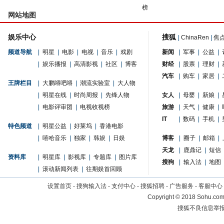
榜
网站地图
娱乐中心
搜狐
|
ChinaRen
|
焦
频道导航
|
明星
|
电影
|
电视
|
音乐
|
戏剧
新闻
|
军事
|
公益
|
|
娱乐播报
|
高清影视
|
社区
|
博客
财经
|
股票
|
理财
|
汽车
|
购车
|
家居
|
王牌栏目
|
大鹏嘚吧嘚
|
潮流实验室
|
大人物
|
明星在线
|
时尚周报
|
先锋人物
女人
|
母婴
|
新娘
|
|
电影评审团
|
电视收视榜
旅游
|
天气
|
健康
|
IT
|
数码
|
手机
|
特色频道
|
明星公益
|
好莱坞
|
香港电影
|
嘻哈音乐
|
独家
|
韩娱
|
日娱
博客
|
圈子
|
邮箱
|
天龙
|
鹿鼎记
|
短信
资料库
|
明星库
|
影视库
|
专题库
|
图片库
搜狗
|
输入法
|
地图
|
滚动新闻列表
|
往期娱首回顾
设置首页
-
搜狗输入法
-
支付中心
-
搜狐招聘
-
广告服务
-
客服中心
Copyright
©
2018 Sohu.com 
搜狐不良信息举