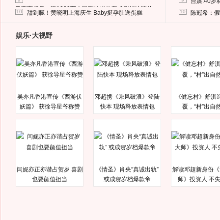
台媒:40
马蓉离婚后，砸1000万人民币给媒体要求删掉这照片
10
10
甜到腻！黄晓明上海庆生 Baby挺孕肚送蛋糕
陈冠希：假
娱乐·大视野
吴亦凡香港宣传《西游伏
邓超携《乘风破浪》登陆
《健忘村》舒淇
妖篇》 获徐导星爷称赞
快本 现场释放表情包
覆，“村”出自
闫妮亦正亦谐占贺岁 喜剧
《情圣》肖央“真诚出轨”
解读邓超新身份《
也要颜值担当
或成贺岁档爆款帝
师》投资人 不