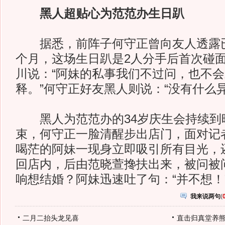
黑人超贴心为范范办生日趴
据悉，前阵子何守正曾向友人透露已
个月，这场生日趴是2人分手后首次碰
川说：“阿妹的私事我们不过问，也不
释。”何守正好友黑人则说：“没有什么异
黑人为范范办的34岁庆生会持续到
束，何守正一脸清醒步出店门，面对记
喝茫的阿妹一现身立即吸引所有目光，
回店内，后由范晓萱搀扶出来，被问被
响想结婚？阿妹迅速吐了句：“并不想！
我来说两句
(
二月二抬头龙见喜
直击归真堂养