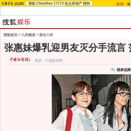
搜狐
ChinaRen
17173
焦点房地产
搜狗
新闻
-
体
搜狐娱乐
>
八卦频道
>
港台八卦
张惠妹爆乳迎男友灭分手流言 
来源：
中国新闻网
我来说两