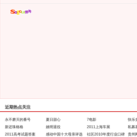
近期热点关注
永不磨灭的番号
夏日甜心
7电影
快乐
新还珠格格
姚明退役
2011上海车展
私募
2011高考试题答案
感动中国十大母亲评选
社区2010年度行业口碑
贵州