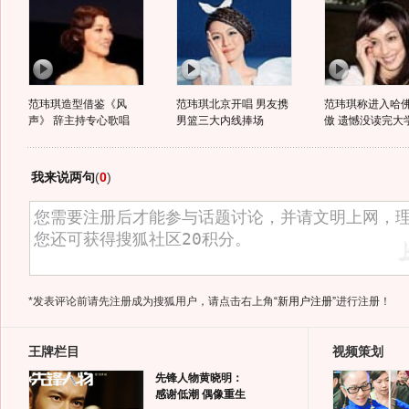
范玮琪造型借鉴《风
范玮琪北京开唱 男友携
范玮琪称进入哈
声》 辞主持专心歌唱
男篮三大内线捧场
傲 遗憾没读完大
我来说两句
(
0
)
*发表评论前请先注册成为搜狐用户，请点击右上角
“新用户注册”
进行注册！
王牌栏目
视频策划
先锋人物黄晓明：
感谢低潮 偶像重生