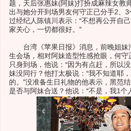
题，天后张惠妹(阿妹)打扮成麻辣女教
出与她分开到场男友何守正已分手2、3
过经纪人陈镇川表示：“不想再公开自
家关心，一切都很好。”
台湾《苹果日报》消息，前晚姐妹淘
生会场，相对阿妹造型性感抢眼，何守
只身到场，他说：“因为有点赶，所以没
妹没同行？他打太极说：“我不知道耶
的。”没准备生日礼物的他表示，黑范
是否与阿妹合送？他说：“不是，我1个