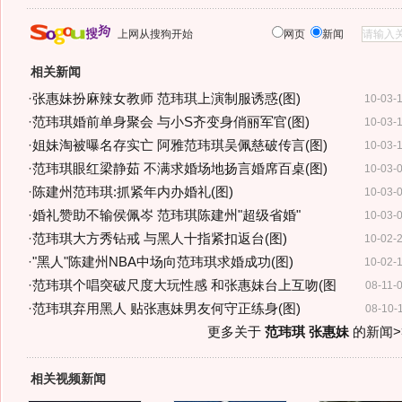
上网从搜狗开始
网页
新闻
相关新闻
·
张惠妹扮麻辣女教师 范玮琪上演制服诱惑(图)
10-03-
·
范玮琪婚前单身聚会 与小S齐变身俏丽军官(图)
10-03-
·
姐妹淘被曝名存实亡 阿雅范玮琪吴佩慈破传言(图)
10-03-
·
范玮琪眼红梁静茹 不满求婚场地扬言婚席百桌(图)
10-03-
·
陈建州范玮琪:抓紧年内办婚礼(图)
10-03-
·
婚礼赞助不输侯佩岑 范玮琪陈建州"超级省婚"
10-03-
·
范玮琪大方秀钻戒 与黑人十指紧扣返台(图)
10-02-
·
"黑人"陈建州NBA中场向范玮琪求婚成功(图)
10-02-
·
范玮琪个唱突破尺度大玩性感 和张惠妹台上互吻(图
08-11-
·
范玮琪弃用黑人 贴张惠妹男友何守正练身(图)
08-10-
更多关于
范玮琪 张惠妹
的新闻>
相关视频新闻