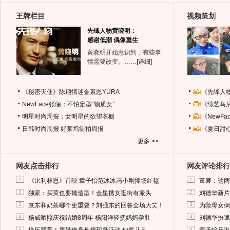
王牌栏目
视频策划
先锋人物黄晓明：
感谢低潮 偶像重生
黄晓明开始意识到，有些事
情需要改变。……
[详细]
《秘密天使》陈翔情迷金素恩YURA
《先锋人
NewFace张俪：不怕定型“物质女”
《综艺马
明星时尚周报：女明星的欲望衣橱
《NewF
日韩时尚周报
好莱坞街拍周报
《夏日甜
更多 >>
网友点击排行
网友评论排行
1
1
《比利林恩》首映 章子怡范冰冰冯小刚捧场红毯
董卿：这两
2
2
独家：买菜也要拗造型！金星携女逛街有派头
刘德华新片
3
3
京东和奶茶哪个更重要？刘强东的回答全场大笑！
为救母女俩
4
4
杨威晒照庆祝结婚8周年 杨阳洋轻抚妈妈孕肚
刘德华扮邋
5
5