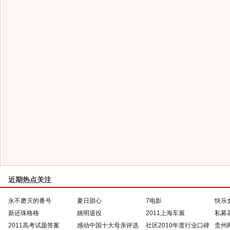
近期热点关注
永不磨灭的番号
夏日甜心
7电影
快乐
新还珠格格
姚明退役
2011上海车展
私募
2011高考试题答案
感动中国十大母亲评选
社区2010年度行业口碑
贵州