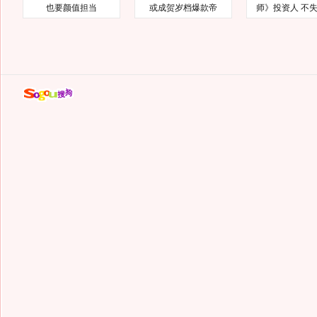
也要颜值担当
或成贺岁档爆款帝
师》投资人 不