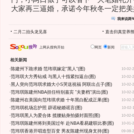
大家再三逼婚，承诺今年秋冬一定把美
我来说两
二月二抬头龙见喜
直击归真堂养
上网从搜狗开始
网页
新闻
相关新闻
·
陈建州下跪求婚 范玮琪嫁定"黑人"(图)
10-02-
·
范玮琪大方秀钻戒 与黑人十指紧扣返台(图)
10-02-
·
黑人突向范玮琪求婚大小S哭送祝福 阿联出点子(图)
10-02-
·
范玮琪陈建州NBA担任特别嘉宾 "夫妻档"演出(图)
10-02-
·
陈建州在美国向范玮琪求婚 十年黑白配成正果(图)
10-02-
·
范玮琪机场忘护照 辟谣秘婚谣言(图)
10-02-
·
范玮琪黑人为爱合体 揽腰贴身拍摄封面照(图)
10-02-
·
范玮琪陈建州将到美国过年 赴NBA看易建联比赛(图)
10-01-
·
范玮琪香港开唱造型百变 男友陈建州现身支持(图)
09-08-