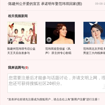
·
陈建州公开爱的宣言 承诺明年娶范玮琪回家(图)
09-08-
相关视频新闻
陈建州范玮琪号召公益
范玮琪造型借鉴《风
范玮琪北京开唱 
天王天后自发参与
声》 辞主持专心歌唱
男篮三大内线捧
我来说两句
(
0
)
*发表评论前请先注册成为搜狐用户，请点击右上角
“新用户注册”
进行注册！