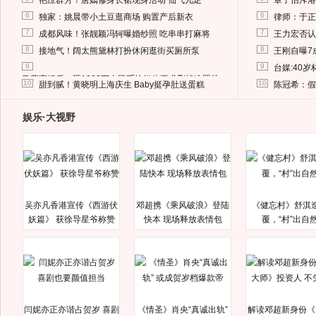
艳压群芳！唐嫣修身长裙现身活动 仙气儿足
章子怡斥港
6
6
独家：姚晨带小土豆逛商场 购置产后新衣
律师：于正
7
7
成都风味！张靓颖冯轲曝婚纱照 吃串串打麻将
王力宏否认
8
8
接地气！阔太熊黛林打扮休闲逛街买厕所泵
王刚自曝7
9
9
台媒:40
马蓉离婚后，砸1000万人民币给媒体要求删掉这照片
10
10
甜到腻！黄晓明上海庆生 Baby挺孕肚送蛋糕
陈冠希：假
娱乐·大视野
吴亦凡香港宣传《西游伏
邓超携《乘风破浪》登陆
《健忘村》舒淇
妖篇》 获徐导星爷称赞
快本 现场释放表情包
覆，“村”出自
闫妮亦正亦谐占贺岁 喜剧
《情圣》肖央“真诚出轨”
解读邓超新身份《