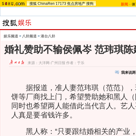
搜狐
ChinaRen
17173
焦点房地产
搜狗
新闻
-
体
娱乐频道
>
八卦频道
>
港台八卦
婚礼赞助不输侯佩岑 范玮琪陈
来源：
大洋网-广州日报
作者：于乐
我来说两
据报道，准人妻范玮琪（范范），
饼等厂商找上门，希望赞助她和黑人（
同时也希望两人能借此当代言人。艺人
人真是要省钱许多。
黑人称：“只要跟结婚相关的产业，