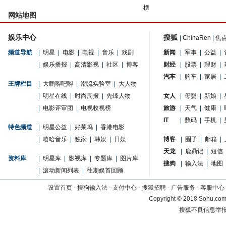
榜
网站地图
娱乐中心
搜狐
|
ChinaRen
|
焦
频道导航
|
明星
|
电影
|
电视
|
音乐
|
戏剧
新闻
|
军事
|
公益
|
|
娱乐播报
|
高清影视
|
社区
|
博客
财经
|
股票
|
理财
|
汽车
|
购车
|
家居
|
王牌栏目
|
大鹏嘚吧嘚
|
潮流实验室
|
大人物
|
明星在线
|
时尚周报
|
先锋人物
女人
|
母婴
|
新娘
|
|
电影评审团
|
电视收视榜
旅游
|
天气
|
健康
|
IT
|
数码
|
手机
|
特色频道
|
明星公益
|
好莱坞
|
香港电影
|
嘻哈音乐
|
独家
|
韩娱
|
日娱
博客
|
圈子
|
邮箱
|
天龙
|
鹿鼎记
|
短信
资料库
|
明星库
|
影视库
|
专题库
|
图片库
搜狗
|
输入法
|
地图
|
滚动新闻列表
|
往期娱首回顾
设置首页
-
搜狗输入法
-
支付中心
-
搜狐招聘
-
广告服务
-
客服中心
Copyright
©
2018 Sohu.com 
搜狐不良信息举