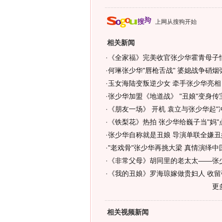
上网从搜狗开始
相关新闻
·
《全家福》完美收官张少华霍青母子情
·
何琳张少华"唇枪舌战" 婆媳战争硝烟弥
·
玉女海陆变叛逆少女 牵手张少华亮相
·
张少华加盟《地道战》 "丑娘"变身传宝
·
《朋友一场》 开机 袁立与张少华起"
·
《铁梨花》热拍 张少华给巍子当"妈"点
·
张少华自称就是丑娘 导演单联全嫌丑
·
"老戏骨"张少华再挑大梁 真情演绎中
·
《非常父母》胡同里的老太太——张少
·
《我的丑娘》罗海琼嫁做贵妇人 收留张
更
相关视频新闻