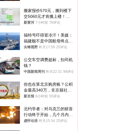
搬家报价570元，搬到楼下
交5060元才肯搬上楼！女
子傻眼了……
新黄河
7小时前
76评论
福特号吓得冒冷汗！美媒：
福建舰不是中国航母终点，
而是新起点！
尖锋视野
昨天17:59
25评论
公交车空调费超标，扣司机
钱？
中国新闻周刊
昨天22:31
98评论
你也在算北京购房账？公积
金最高340万，非京籍社保
1年
新京报
8小时前
55评论
北约学者：对乌克兰的斩首
行动终于开始，几个月内乌
将投降
虚怀论语
昨天15:34
25评论