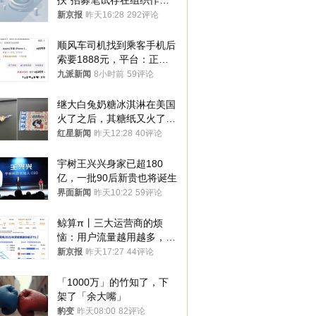
扶”招募笔试存在组织作弊
犯罪行为
新京报
昨天16:28
292评论
顺风车司机找到乘客手机后
索要1888元，平台：正和
司机沟通协商
九派新闻
8小时前
59评论
继大白兔奶糖冰淇淋在美国
火了之后，其糖纸又火了！
海外博主盛赞：平面设计经
红星新闻
昨天12:28
40评论
典之作
宇树王兴兴身家已超180
亿，一批90后新贵也将诞生
界面新闻
昨天10:22
59评论
鲸算π丨三大运营商的烦
恼：用户流量越用越多，收
入却越来越少
新京报
昨天17:27
44评论
「1000万」的竹知了，下
架了「余大嘴」
豹变
昨天08:00
82评论