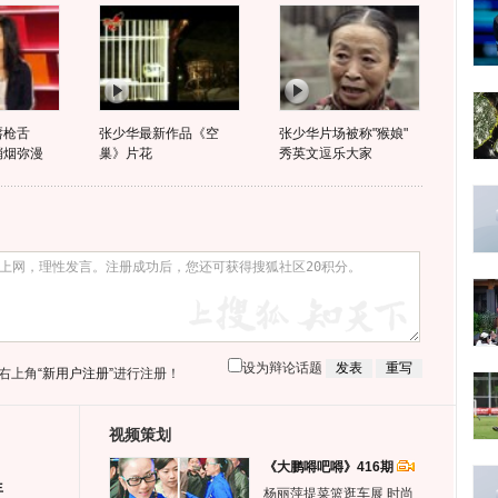
唇枪舌
张少华最新作品《空
张少华片场被称"猴娘"
硝烟弥漫
巢》片花
秀英文逗乐大家
设为辩论话题
右上角
“新用户注册”
进行注册！
视频策划
《大鹏嘚吧嘚》416期
生
杨丽萍提菜篮逛车展 时尚