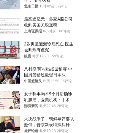
华，“非常执着”
北京日报
10小时前
52评论
最高近亿元！多家A股公司
收到美国关税退税
上海证券报
8小时前
166评论
2岁男童遭漏诊后死亡 医生
被判刑有点冤
狐度
昨天17:20
159评论
八村塁/河村出战世预赛 中
国男篮错过最强日本队
中国篮镜头
昨天13:58
36评论
女子称丰胸术9个月后确诊
乳腺癌，医美机构：手术不
可能引发癌症，建议走司法
澎湃新闻
昨天21:46
28评论
途径
大决战来了，朝鲜导弹部队
赴俄，普京新设特殊兵种，
76岁老将扛旗
虚怀论语
昨天10:28
28评论