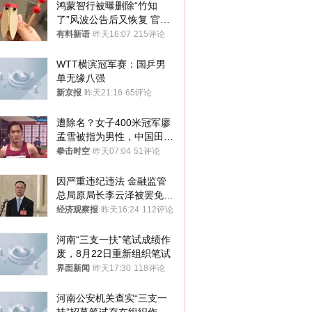
鸿蒙智行被曝删除“竹知
了”风波公告后又恢复 官媒
曾力挺：劝华为要大度的，
有料新语
昨天16:07
215评论
你们适不适合？
WTT横滨冠军赛：国乒男
单无缘八强
新京报
昨天21:16
65评论
遭除名？女子400米冠军廖
孟雪被指为男性，中国田协
默不作声
拳击时空
昨天07:04
51评论
因严重违纪违法 金融监管
总局原局长李云泽被罢免全
国人大代表
经济观察报
昨天16:24
112评论
河南“三支一扶”笔试成绩作
废，8月22日重新组织笔试
界面新闻
昨天17:30
118评论
河南公安机关查实“三支一