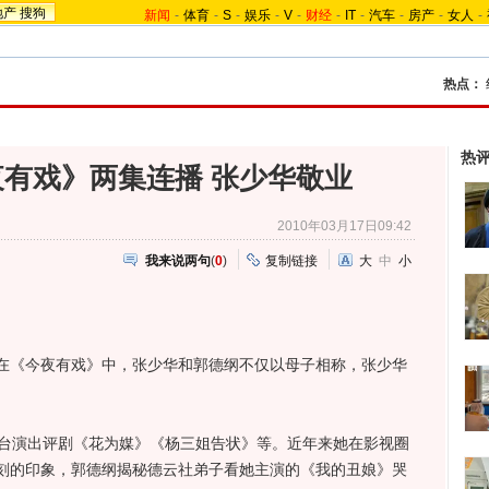
地产
搜狗
新闻
-
体育
-
S
-
娱乐
-
V
-
财经
-
IT
-
汽车
-
房产
-
女人
-
热点：
热
有戏》两集连播 张少华敬业
2010年03月17日09:42
我来说两句
(
0
)
复制链接
大
中
小
《今夜有戏》中，张少华和郭德纲不仅以母子相称，张少华
台演出评剧《花为媒》《杨三姐告状》等。近年来她在影视圈
刻的印象，郭德纲揭秘德云社弟子看她主演的《我的丑娘》哭