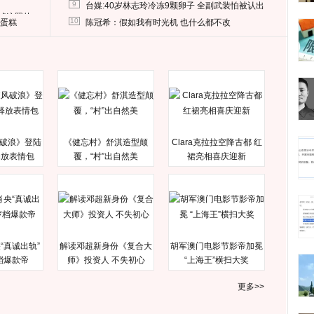
9
台媒:40岁林志玲冷冻9颗卵子 全副武装怕被认出
删掉这照片
10
送蛋糕
陈冠希：假如我有时光机 也什么都不改
破浪》登陆
《健忘村》舒淇造型颠
Clara克拉拉空降古都 红
释放表情包
覆，“村”出自然美
裙亮相喜庆迎新
“真诚出轨”
解读邓超新身份《复合大
胡军澳门电影节影帝加冕
档爆款帝
师》投资人 不失初心
“上海王”横扫大奖
更多>>