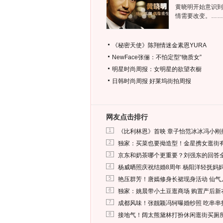
黄晓明开始意识到
情需要改变。……
《秘密天使》陈翔情迷金素恩YURA
NewFace张俪：不怕定型“物质女”
明星时尚周报：女明星的欲望衣橱
日韩时尚周报
好莱坞街拍周报
网友点击排行
1
《比利林恩》首映 章子怡范冰冰冯小刚
2
独家：买菜也要拗造型！金星携女逛街
3
京东和奶茶哪个更重要？刘强东的回答
4
杨威晒照庆祝结婚8周年 杨阳洋轻抚妈
5
艳压群芳！唐嫣修身长裙现身活动 仙气
6
独家：姚晨带小土豆逛商场 购置产后新
7
成都风味！张靓颖冯轲曝婚纱照 吃串串
8
接地气！阔太熊黛林打扮休闲逛街买厕