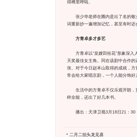
得稀里哗啦。
张少华老师在圈内是出了名的敬业
词重新抄一遍增加记忆，甚至有时还
方青卓多才多艺
方青卓以“皇嫂田桂花”形象深入人
天奖最佳女主角。同在该剧中合作的
张。对于今日赵本山取得的成就，方
常会给大家唱京剧，一个人能分饰好
生活中的方青卓不仅乐观开朗，更
样全能，还出了好几本书。
播出：天津卫视3月18日21：30
二月二抬头龙见喜