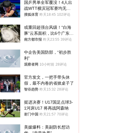
国乒男单全军覆没！4人出
战WTT横滨冠军赛均无缘
八强
搜狐体育
昨天18:45
102评论
或重回超强台风级！“白海
豚”云系面积，比6个广东还
大！深圳官方：注意这件事
南方都市报
昨天23:55
39评论
中企告美国防部，“初步胜
利”
观察者网
10小时前
28评论
官方发文，一把手带头休
假，最不内卷的省掀桌子了
智谷趋势
昨天15:32
28评论
挺进决赛！U17国足点球3-
1河床U17 将再战阿森纳
射门中国
昨天21:57
70评论
美媒爆料：美副防长想访