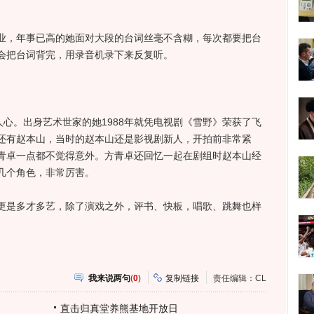
，年事已高的她面对大段的台词丝毫不含糊，每次都要把台
会把台词背完，用录音机录下来反复听。
心。出身艺术世家的她1988年就凭电视剧《雪野》荣获了飞
还有赵本山，当时的赵本山还是影视剧新人，开拍前非常紧
青卓一点都不觉得意外。方青卓还回忆一起在剧组时赵本山经
几个角色，非常厉害。
是多才多艺，除了演戏之外，评书、快板，唱歌、跳舞也样
我来说两句
(
0
)
复制链接
责任编辑：CL
直击归真堂养熊基地开放日