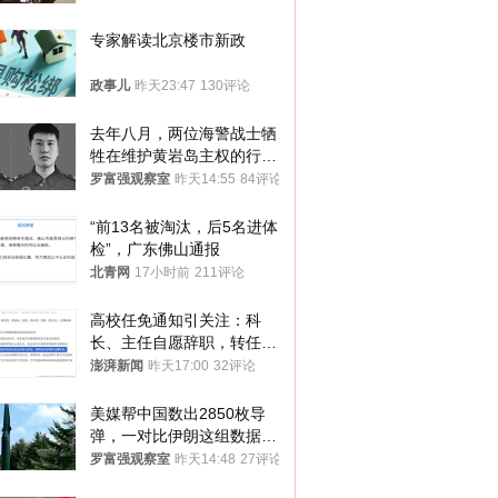
专家解读北京楼市新政
政事儿
昨天23:47
130评论
去年八月，两位海警战士牺
牲在维护黄岩岛主权的行动
中
罗富强观察室
昨天14:55
84评论
“前13名被淘汰，后5名进体
检”，广东佛山通报
北青网
17小时前
211评论
高校任免通知引关注：科
长、主任自愿辞职，转任思
政辅导员
澎湃新闻
昨天17:00
32评论
美媒帮中国数出2850枚导
弹，一对比伊朗这组数据，
发现出大事了
罗富强观察室
昨天14:48
27评论