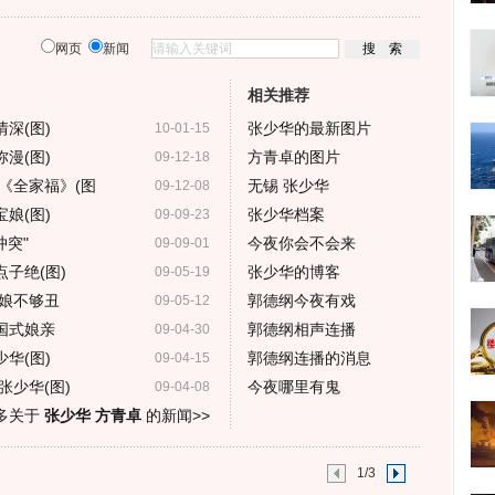
网页
新闻
相关推荐
深(图)
张少华的最新图片
10-01-15
漫(图)
方青卓的图片
09-12-18
《全家福》(图
无锡 张少华
09-12-08
娘(图)
张少华档案
09-09-23
冲突"
今夜你会不会来
09-09-01
子绝(图)
张少华的博客
09-05-19
娘不够丑
郭德纲今夜有戏
09-05-12
国式娘亲
郭德纲相声连播
09-04-30
华(图)
郭德纲连播的消息
09-04-15
少华(图)
今夜哪里有鬼
09-04-08
多关于
张少华 方青卓
的新闻>>
1/3