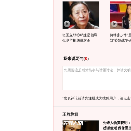
张国立尊称邓婕是领导
何琳张少华"
张少华抱怨遭封杀
战"婆媳战争
我来说两句
(
0
)
*发表评论前请先注册成为搜狐用户，请点击
王牌栏目
先锋人物黄晓明：
感谢低潮 偶像重