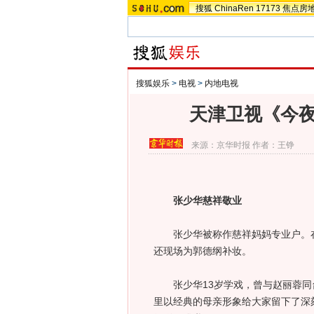
搜狐
ChinaRen
17173
焦点房
搜狐娱乐
>
电视
>
内地电视
天津卫视《今夜
来源：
京华时报
作者：王铮
张少华慈祥敬业
张少华被称作慈祥妈妈专业户。在
还现场为郭德纲补妆。
张少华13岁学戏，曾与赵丽蓉同
里以经典的母亲形象给大家留下了深