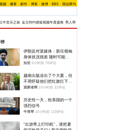
视频
-
播客
-
邮件
-
博客
-
微博
-
BBS
-
我说两句
红牛音乐之旅
金立特约搜狐视频年度盛典
男人帮
评榜
伊朗反对派媒体：新任领袖
身体状况很差 随时可能离
世
知世
6小时前
76评论
越南出版业出了个大案，但
不用怀疑他们把红旗扛下去
的决心
观察者网
10小时前
32评论
历史性一天，给美国的一个
强烈信号
牛弹琴
10小时前
110评论
“出游带上打印机”，请把暑