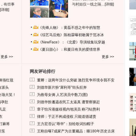
，有些事
与村姑仅一线之隔…
[详细]
[详细]
《先锋人物》：黄磊不惑之年中的智慧
《综艺马后炮》陈柏霖曝初吻属于范冰冰
《NewFace》：《北爱》导演续集玩穿越
《夏日甜心》：和夏日有关的爱情世界
更多 >>
更多 >>
网友评论排行
1
捧场红毯
董卿：这两年没什么突破 激烈竞争环境令我不安
2
有派头
刘德华新片扮“犀利哥”街头狂奔
3
全场大笑！
为救母女俩 人艺演员中数刀(图)
4
妈孕肚
刘德华扮邋遢农民工太逼真 遭警察驱赶
5
儿足
章子怡斥港媒歧视内地演员 称刁钻势利
6
衣
律师：于正不构成侵权 只能道德谴责
7
打麻将
王力宏否认“辱华”：别给歌词扣帽子
8
所泵
王刚自曝7成家产为古董藏品：睡180年历史古床