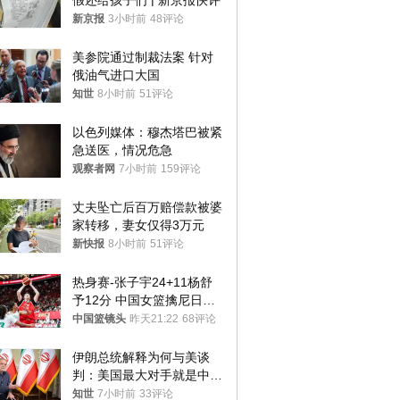
假还给孩子们 | 新京报快评
新京报
3小时前
48评论
美参院通过制裁法案 针对
俄油气进口大国
知世
8小时前
51评论
以色列媒体：穆杰塔巴被紧
急送医，情况危急
观察者网
7小时前
159评论
丈夫坠亡后百万赔偿款被婆
家转移，妻女仅得3万元
新快报
8小时前
51评论
热身赛-张子宇24+11杨舒
予12分 中国女篮擒尼日利
亚
中国篮镜头
昨天21:22
68评论
伊朗总统解释为何与美谈
判：美国最大对手就是中
国，但他们也在对话
知世
7小时前
33评论