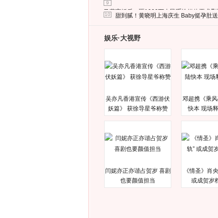
9
马蓉离婚后，砸1000万人民币给媒体要求
10
甜到腻！黄晓明上海庆生 Baby挺孕肚
娱乐·大视野
吴亦凡香港宣传《西游伏
邓超携《乘风
妖篇》 获徐导星爷称赞
快本 现场
闫妮亦正亦谐占贺岁 喜剧
《情圣》肖央
也要颜值担当
或成贺岁