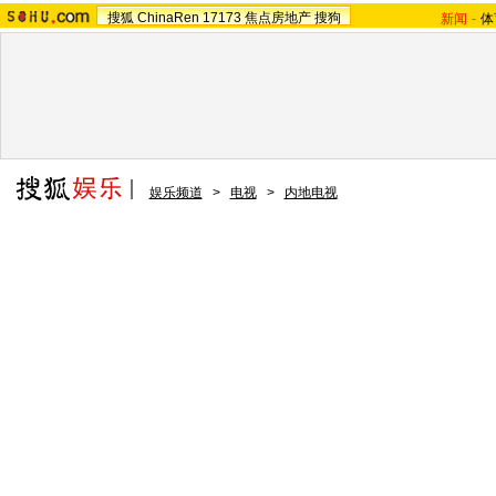
搜狐
ChinaRen
17173
焦点房地产
搜狗
新闻
-
体
娱乐频道
>
电视
>
内地电视