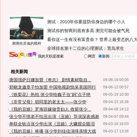
测试：2010年你要提防你身边的哪个小人
测试你的智商到底有多高 测完可能会被气死
看你这一生有没有富贵命？
世界上最变态的八
测测你灵魂的模样
全球排名第十二位的心理测试：荒岛求生
我的天职是搜索
网页
新闻
相关新闻
·
唐国强萨日娜加盟《奇志》 剧情素材取自...
09-06-19 00:05
·
郑晓龙邀章子怡加盟 中国电视剧惊呆美国同行
09-06-12 00:57
·
《铁梨花》热拍 张少华给巍子当"妈"点子绝
09-05-19 10:30
·
《非常父母》胡同里的老太太——张少华
09-04-15 16:36
·
《我的丑娘》罗海琼嫁做贵妇人 收留张少...
09-04-08 14:12
·
张少华不惧老不怕丑出演《丑娘》导演深表感谢
09-04-07 09:44
·
单联全钦点张少华出演《丑娘》大赚观众眼泪
09-03-18 16:03
·
《我的丑娘》将播 张少华刘佳佳演绎亲情大戏
09-03-17 13:26