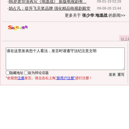
·
86岁老导演再写《地道战》 新版电视剧有...
09-01-19 02:28
·
胡占凡：提升飞天奖品牌 强化精品电视剧殿堂
09-08-26 15:44
更多关于
张少华 地道战
的新闻>>
以上
隐藏地址
设为辩论话题
*欢迎您
注册
发言。请点击右上角
“新用户注册”
进行注册！