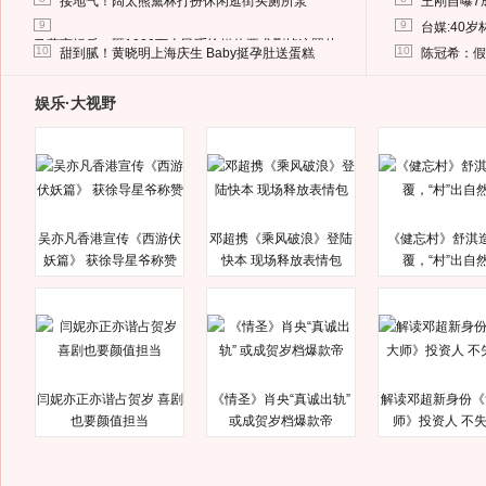
接地气！阔太熊黛林打扮休闲逛街买厕所泵
王刚自曝7
9
9
台媒:40
马蓉离婚后，砸1000万人民币给媒体要求删掉这照片
10
10
甜到腻！黄晓明上海庆生 Baby挺孕肚送蛋糕
陈冠希：假
娱乐·大视野
吴亦凡香港宣传《西游伏
邓超携《乘风破浪》登陆
《健忘村》舒淇
妖篇》 获徐导星爷称赞
快本 现场释放表情包
覆，“村”出自
闫妮亦正亦谐占贺岁 喜剧
《情圣》肖央“真诚出轨”
解读邓超新身份《
也要颜值担当
或成贺岁档爆款帝
师》投资人 不