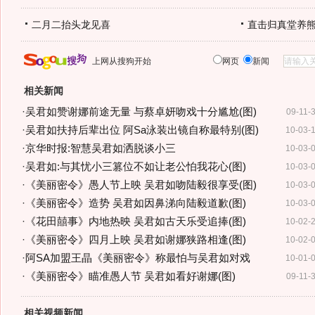
二月二抬头龙见喜
直击归真堂养
上网从搜狗开始
网页
新闻
相关新闻
·
吴君如赞谢娜前途无量 与蔡卓妍吻戏十分尴尬(图)
09-11-
·
吴君如扶持后辈出位 阿Sa泳装出镜自称最特别(图)
10-03-
·
京华时报:智慧吴君如洒脱谈小三
10-03-
·
吴君如:与其忧小三篡位不如让老公怕我花心(图)
10-03-
·
《美丽密令》愚人节上映 吴君如吻陆毅很享受(图)
10-03-
·
《美丽密令》造势 吴君如因鼻涕向陆毅道歉(图)
10-03-
·
《花田囍事》内地热映 吴君如古天乐受追捧(图)
10-02-
·
《美丽密令》四月上映 吴君如谢娜狭路相逢(图)
10-02-
·
阿SA加盟王晶《美丽密令》称最怕与吴君如对戏
10-01-
·
《美丽密令》瞄准愚人节 吴君如看好谢娜(图)
09-11-
相关视频新闻