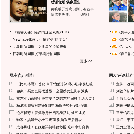
感谢低潮 偶像重生
黄晓明开始意识到，有些事
情需要改变。……
[详细]
《秘密天使》陈翔情迷金素恩YURA
《先锋人
NewFace张俪：不怕定型“物质女”
《综艺马
明星时尚周报：女明星的欲望衣橱
《NewF
日韩时尚周报
好莱坞街拍周报
《夏日甜
更多 >>
网友点击排行
网友评论排行
1
1
《比利林恩》首映 章子怡范冰冰冯小刚捧场红毯
董卿：这两
2
2
独家：买菜也要拗造型！金星携女逛街有派头
刘德华新片
3
3
京东和奶茶哪个更重要？刘强东的回答全场大笑！
为救母女俩
4
4
杨威晒照庆祝结婚8周年 杨阳洋轻抚妈妈孕肚
刘德华扮邋
5
5
艳压群芳！唐嫣修身长裙现身活动 仙气儿足
章子怡斥港
6
6
独家：姚晨带小土豆逛商场 购置产后新衣
律师：于正
7
7
成都风味！张靓颖冯轲曝婚纱照 吃串串打麻将
王力宏否认
8
8