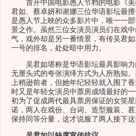
首开中国电影愚人节档的电影《美
君如、蔡卓妍和谢娜三位华语影坛最擅
是愚人节上映的众多影片中，唯一一部
景之作。虽然三位女演员演员们在戏中
气，戏外却是另一番情景，有传吴君如
一号的排名，处处暗中用力。
吴君如堪称是华语影坛最具影响力
无厘头式的夸张演绎方式为人所熟知。
上稍逊前者，但她年纪轻轻就入围了香
时又是年轻女演员中票房成绩最好的一
初为了促成两代最具票房保证的女笑星
诺，两人在戏份、台词、造型服装、甚
保持同等分量，这才说服了两人接下这
吴君如以缺席宣传抗议