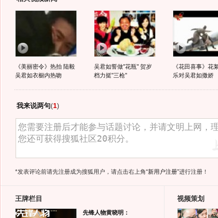
《美丽密令》热拍 陆毅
吴君如誓做"花瓶" 贺岁
《花田喜事》花絮
吴君如衣橱内热吻
档力挺"三枪"
乐对吴君如撒娇
我来说两句
(
1
)
*发表评论前请先注册成为搜狐用户，请点击右上角
“新用户注册”
进行注册！
王牌栏目
视频策划
先锋人物黄晓明：