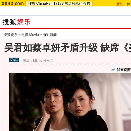
搜狐
ChinaRen
17173
焦点房地产
搜狗
新闻
-
体
搜狐娱乐
>
电影 Movie
>
电影新闻
吴君如蔡卓妍矛盾升级 缺席《
来源：
Mtime时光网
我来说两