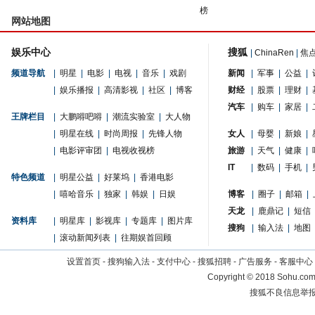
榜
网站地图
娱乐中心
搜狐
|
ChinaRen
|
焦
频道导航
|
明星
|
电影
|
电视
|
音乐
|
戏剧
新闻
|
军事
|
公益
|
|
娱乐播报
|
高清影视
|
社区
|
博客
财经
|
股票
|
理财
|
汽车
|
购车
|
家居
|
王牌栏目
|
大鹏嘚吧嘚
|
潮流实验室
|
大人物
|
明星在线
|
时尚周报
|
先锋人物
女人
|
母婴
|
新娘
|
|
电影评审团
|
电视收视榜
旅游
|
天气
|
健康
|
IT
|
数码
|
手机
|
特色频道
|
明星公益
|
好莱坞
|
香港电影
|
嘻哈音乐
|
独家
|
韩娱
|
日娱
博客
|
圈子
|
邮箱
|
天龙
|
鹿鼎记
|
短信
资料库
|
明星库
|
影视库
|
专题库
|
图片库
搜狗
|
输入法
|
地图
|
滚动新闻列表
|
往期娱首回顾
设置首页
-
搜狗输入法
-
支付中心
-
搜狐招聘
-
广告服务
-
客服中心
Copyright
©
2018 Sohu.com 
搜狐不良信息举