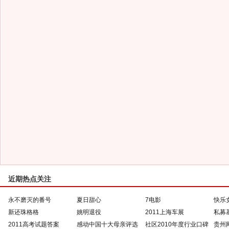
近期热点关注
永不磨灭的番号
夏日甜心
7电影
快乐
新还珠格格
姚明退役
2011上海车展
私募
2011高考试题答案
感动中国十大母亲评选
社区2010年度行业口碑
贵州