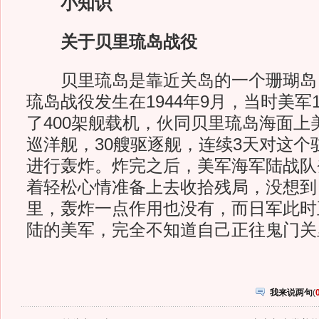
小知识
关于贝里琉岛战役
贝里琉岛是靠近关岛的一个珊瑚岛
琉岛战役发生在1944年9月，当时美军
了400架舰载机，伙同贝里琉岛海面上美
巡洋舰，30艘驱逐舰，连续3天对这个
进行轰炸。炸完之后，美军海军陆战队
着轻松心情准备上去收拾残局，没想到
里，轰炸一点作用也没有，而日军此时
陆的美军，完全不知道自己正往鬼门关
我来说两句
(