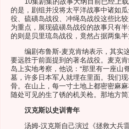
10集剧集的故事大纲目前已经上载
的是，剧组并没将太平洋战事中诸如瓜
役、硫磺岛战役、冲绳岛战役这些比较
为重点，展现硫磺岛战役的故事只有半集
的则是贝里琉岛战役，竟然占据两集半
编剧布鲁斯-麦克肯纳表示，其实这
要远胜于前面提到的著名战役。麦克肯
岛上实地考察，他说：“那里有一座山
墓，许多日本军人就埋在里面。我们现
骨。在山上，每一寸土地上都密密麻麻
随处可见的生了锈的机关枪。那地方简
汉克斯以史训青年
汤姆-汉克斯自己演过《拯救大兵雷