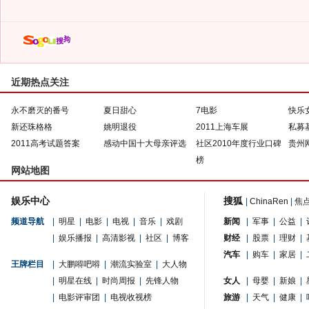
近期热点关注
永不磨灭的番号
夏日甜心
7电影
快乐
新还珠格格
姚明退役
2011上海车展
私募
2011高考试题答案
感动中国十大母亲评选
社区2010年度行业口碑
贵州
榜
网站地图
娱乐中心
搜狐
|
ChinaRen
|
焦
频道导航
|
明星
|
电影
|
电视
|
音乐
|
戏剧
新闻
|
军事
|
公益
|
|
娱乐播报
|
高清影视
|
社区
|
博客
财经
|
股票
|
理财
|
汽车
|
购车
|
家居
|
王牌栏目
|
大鹏嘚吧嘚
|
潮流实验室
|
大人物
|
明星在线
|
时尚周报
|
先锋人物
女人
|
母婴
|
新娘
|
|
电影评审团
|
电视收视榜
旅游
|
天气
|
健康
|