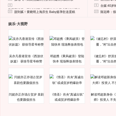
9
9
台媒:40
马蓉离婚后，砸1000万人民币给媒体要求删掉这照片
10
10
甜到腻！黄晓明上海庆生 Baby挺孕肚送蛋糕
陈冠希：假
娱乐·大视野
吴亦凡香港宣传《西游伏
邓超携《乘风破浪》登陆
《健忘村》舒淇
妖篇》 获徐导星爷称赞
快本 现场释放表情包
覆，“村”出自
闫妮亦正亦谐占贺岁 喜剧
《情圣》肖央“真诚出轨”
解读邓超新身份《
也要颜值担当
或成贺岁档爆款帝
师》投资人 不