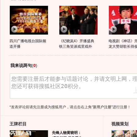
四川广播电视台国际频
《纪晓岚4》开播盛典
电视剧《神话》开
道开播
铁三角笑谈戏里戏外
龙大赞胡歌长得
我来说两句
(
0
)
*发表评论前请先注册成为搜狐用户，请点击右上角
“新用户注册”
进行注册！
王牌栏目
视频策划
先锋人物黄晓明：