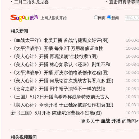
二月二抬头龙见喜
直击归真堂养
上网从搜狗开始
网页
新闻
相关新闻
·
《血战太平洋》北美开播 首战告捷观众好评(图)
10-03-
·
《太平洋战争》开播 每集2千万用奢侈证血性
10-03-
·
《美人心计》开播 再现汉朝"金枝欲孽"(图)
10-03-
·
《美人心计》开播 林心如承认《还珠》剧组不和
10-03-
·
《太平洋战争》开播 斯皮尔伯格谈创作过程(图)
10-03-
·
《美人心计》开播 何晟铭首次挑战古装看点多(图)
10-03-
·
《苍穹之昴》开播 田中裕子演绎不一样的慈禧
10-03-
·
《三国》5月2日开播高希希称战争特效前无古人
10-03-
·
《美人心计》今晚开播 于正独家披露创作初衷(图)
10-03-
·
新《三国》5月开播 陈建斌演曹操不过瘾(图)
10-03-
更多关于
血战 开播
的新闻>
相关视频新闻