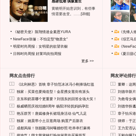
感谢低潮 偶像重生
黄晓明开始意识到，有些事
情需要改变。……
[详细]
《秘密天使》陈翔情迷金素恩YURA
《先锋人
NewFace张俪：不怕定型“物质女”
《综艺马
明星时尚周报：女明星的欲望衣橱
《NewF
日韩时尚周报
好莱坞街拍周报
《夏日甜
更多 >>
网友点击排行
网友评论排行
1
1
《比利林恩》首映 章子怡范冰冰冯小刚捧场红毯
董卿：这两
2
2
独家：买菜也要拗造型！金星携女逛街有派头
刘德华新片
3
3
京东和奶茶哪个更重要？刘强东的回答全场大笑！
为救母女俩
4
4
杨威晒照庆祝结婚8周年 杨阳洋轻抚妈妈孕肚
刘德华扮邋
5
5
艳压群芳！唐嫣修身长裙现身活动 仙气儿足
章子怡斥港
6
6
独家：姚晨带小土豆逛商场 购置产后新衣
律师：于正
7
7
成都风味！张靓颖冯轲曝婚纱照 吃串串打麻将
王力宏否认
8
8
接地气！阔太熊黛林打扮休闲逛街买厕所泵
王刚自曝7