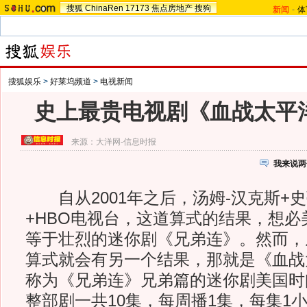
搜狐
ChinaRen
17173
焦点房地产
搜狗
新闻
-
体
搜狐娱乐
>
好莱坞频道
>
电视新闻
史上最贵电视剧《血战太平
来源：
大洋网-信息时报
我来说两
自从2001年之后，汤姆-汉克斯+史
+HBO电视台，这道算式的结果，想必
等于壮烈的迷你剧《兄弟连》。然而，
算式就会有另一个结果，那就是《血战
称为《兄弟连》兄弟篇的迷你剧美国时间
整部剧一共10集，每周播1集，每集1