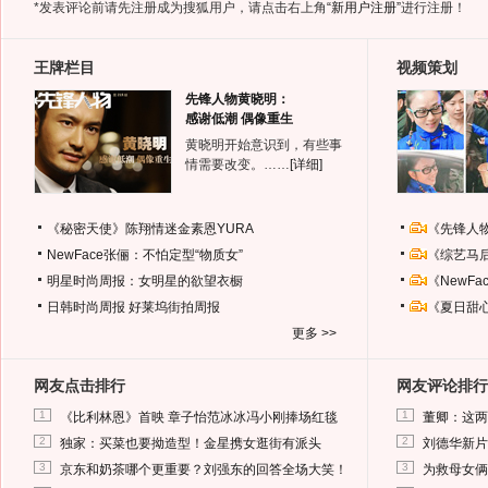
*发表评论前请先注册成为搜狐用户，请点击右上角
“新用户注册”
进行注册！
王牌栏目
视频策划
先锋人物黄晓明：
感谢低潮 偶像重生
黄晓明开始意识到，有些事
情需要改变。……
[详细]
《秘密天使》陈翔情迷金素恩YURA
《先锋人
NewFace张俪：不怕定型“物质女”
《综艺马
明星时尚周报：女明星的欲望衣橱
《NewF
日韩时尚周报
好莱坞街拍周报
《夏日甜
更多 >>
网友点击排行
网友评论排行
1
1
《比利林恩》首映 章子怡范冰冰冯小刚捧场红毯
董卿：这两
2
2
独家：买菜也要拗造型！金星携女逛街有派头
刘德华新片
3
3
京东和奶茶哪个更重要？刘强东的回答全场大笑！
为救母女俩