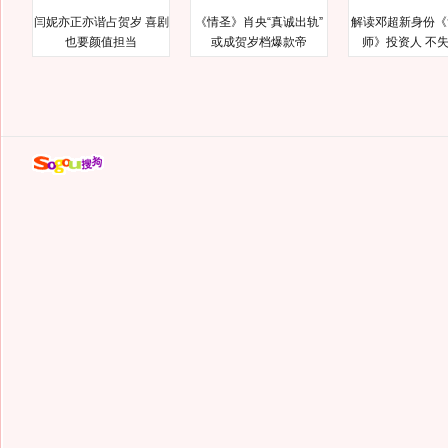
闫妮亦正亦谐占贺岁 喜剧
《情圣》肖央“真诚出轨”
解读邓超新身份《
也要颜值担当
或成贺岁档爆款帝
师》投资人 不