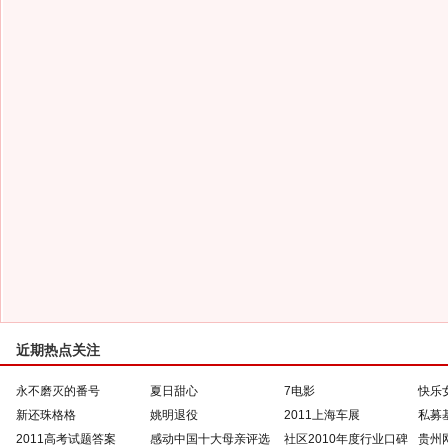
近期热点关注
永不磨灭的番号
夏日甜心
7电影
快乐
新还珠格格
姚明退役
2011上海车展
私募
2011高考试题答案
感动中国十大母亲评选
社区2010年度行业口碑
贵州