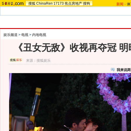
搜狐
ChinaRen
17173
焦点房地产
搜狗
新闻
-
体
娱乐频道
>
电视
>
内地电视
《丑女无敌》收视再夺冠 明
来源：
搜狐娱乐
我来说两