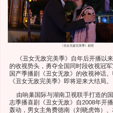
《丑女无敌完美季》剧照
《丑女无敌完美季》自年后开播以来
的收视势头，勇夺全国同时段收视冠军
国产季播剧《丑女无敌》的收视神话。
《丑女无敌完美季》即将迎来大结局。
由响巢国际与湖南卫视联手打造的国
志季播喜剧《丑女无敌》自2008年开
轰动，男女主角费德南（刘晓虎饰）、