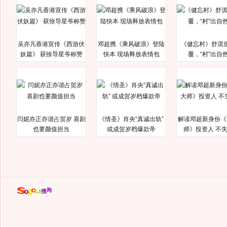
吴亦凡香港宣传《西游伏
邓超携《乘风破浪》登陆
《健忘村》舒淇
妖篇》 获徐导星爷称赞
快本 现场释放表情包
覆，“村”出自
闫妮亦正亦谐占贺岁 喜剧
《情圣》肖央“真诚出轨”
解读邓超新身份《
也要颜值担当
或成贺岁档爆款帝
师》投资人 不