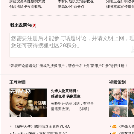
霹雳虎吴奇隆独挑大梁
木村拓哉扒光泡汤收视
湖南卫视打响收视
创台湾除夕夜高收视
彪高5.4个百分点
娜张杰成宣传噱
我来说两句
(
0
)
*发表评论前请先注册成为搜狐用户，请点击右上角
“新用户注册”
进行注册！
王牌栏目
视频策划
先锋人物黄晓明：
感谢低潮 偶像重生
黄晓明开始意识到，有些事
情需要改变。……
[详细]
《秘密天使》陈翔情迷金素恩YURA
《先锋人
NewFace张俪：不怕定型“物质女”
《综艺马