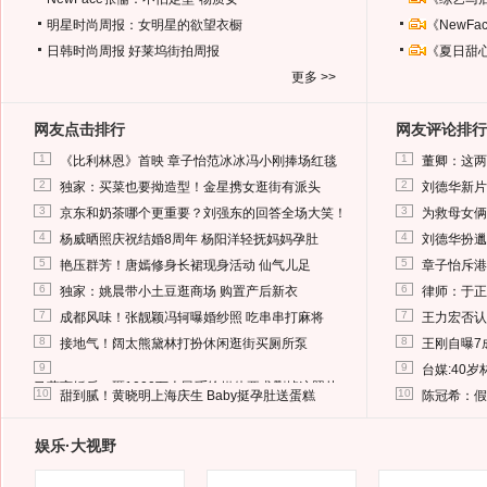
明星时尚周报：女明星的欲望衣橱
《NewF
日韩时尚周报
好莱坞街拍周报
《夏日甜
更多 >>
网友点击排行
网友评论排行
1
1
《比利林恩》首映 章子怡范冰冰冯小刚捧场红毯
董卿：这两
2
2
独家：买菜也要拗造型！金星携女逛街有派头
刘德华新片
3
3
京东和奶茶哪个更重要？刘强东的回答全场大笑！
为救母女俩
4
4
杨威晒照庆祝结婚8周年 杨阳洋轻抚妈妈孕肚
刘德华扮邋
5
5
艳压群芳！唐嫣修身长裙现身活动 仙气儿足
章子怡斥港
6
6
独家：姚晨带小土豆逛商场 购置产后新衣
律师：于正
7
7
成都风味！张靓颖冯轲曝婚纱照 吃串串打麻将
王力宏否认
8
8
接地气！阔太熊黛林打扮休闲逛街买厕所泵
王刚自曝7
9
9
台媒:40
马蓉离婚后，砸1000万人民币给媒体要求删掉这照片
10
10
甜到腻！黄晓明上海庆生 Baby挺孕肚送蛋糕
陈冠希：假
娱乐·大视野