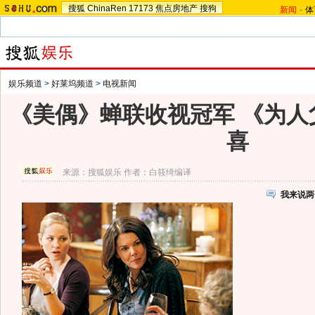
搜狐
ChinaRen
17173
焦点房地产
搜狗
新闻
-
体
娱乐频道
>
好莱坞频道
>
电视新闻
《美偶》蝉联收视冠军 《为人
喜
来源：
搜狐娱乐
作者：白筱绮编译
我来说两