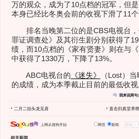
万的观众，成为了10点档的冠军，但
本身已经比冬奥会前的收视下滑了11
排名当晚第二位的是CBS电视台，
罪证调查处》及其衍生剧分别获得了197
绩，而10点档的《家有贤妻》则在与
中获得了1330万，下降了13%。
ABC电视台的
《迷失》
（Lost）
的成绩，成为本季截止目前的最低收视
我来说两句
(
二月二抬头龙见喜
直击归真堂养
上网从搜狗开始
网页
新闻
相关新闻