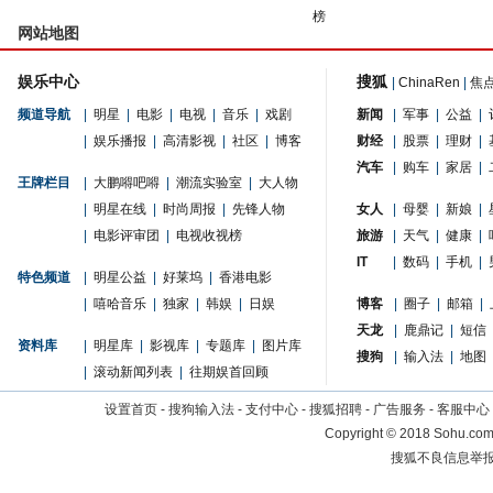
榜
网站地图
娱乐中心
搜狐
|
ChinaRen
|
焦
频道导航
|
明星
|
电影
|
电视
|
音乐
|
戏剧
新闻
|
军事
|
公益
|
|
娱乐播报
|
高清影视
|
社区
|
博客
财经
|
股票
|
理财
|
汽车
|
购车
|
家居
|
王牌栏目
|
大鹏嘚吧嘚
|
潮流实验室
|
大人物
|
明星在线
|
时尚周报
|
先锋人物
女人
|
母婴
|
新娘
|
|
电影评审团
|
电视收视榜
旅游
|
天气
|
健康
|
IT
|
数码
|
手机
|
特色频道
|
明星公益
|
好莱坞
|
香港电影
|
嘻哈音乐
|
独家
|
韩娱
|
日娱
博客
|
圈子
|
邮箱
|
天龙
|
鹿鼎记
|
短信
资料库
|
明星库
|
影视库
|
专题库
|
图片库
搜狗
|
输入法
|
地图
|
滚动新闻列表
|
往期娱首回顾
设置首页
-
搜狗输入法
-
支付中心
-
搜狐招聘
-
广告服务
-
客服中心
Copyright
©
2018 Sohu.com 
搜狐不良信息举