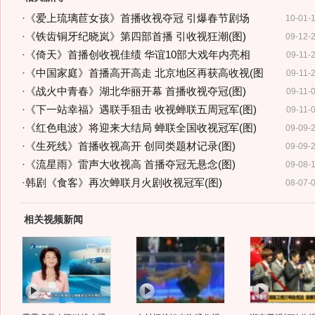
·
《爱上琉璃苣女孩》首播收视夺冠 引爆春节剧场
10-01-
·
《铁齿铜牙纪晓岚》第四部首播 引收视狂潮(图)
09-12-
·
《倚天》首播创收视佳绩 华谊10部大戏年内亮相
09-11-
·
《中国家庭》首播高开高走 北京地区再获高收视(图
09-11-
·
《战火中青春》湖北华丽开幕 首播收视夺冠(图)
09-11-
·
《下一站幸福》遇联手狙击 收视蝉联五周冠军(图)
09-11-
·
《红色电波》将迎来大结局 蝉联全国收视冠军(图)
09-09-
·
《生死线》首播收视高开 创同类题材记录(图)
09-09-
·
《流星雨》雷声大收视高 首播夺冠无悬念(图)
09-08-
·
韩剧《食客》再次蝉联月火剧收视冠军(图)
08-07-
相关视频新闻