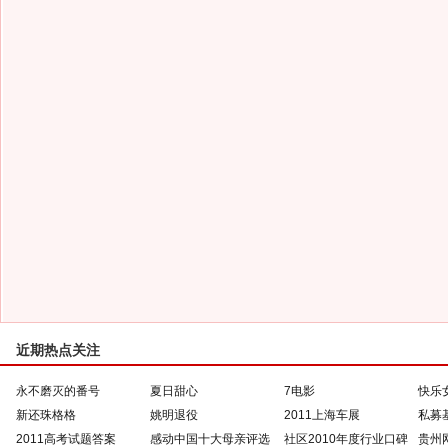
近期热点关注
永不磨灭的番号
夏日甜心
7电影
快乐
新还珠格格
姚明退役
2011上海车展
私募
2011高考试题答案
感动中国十大母亲评选
社区2010年度行业口碑
贵州