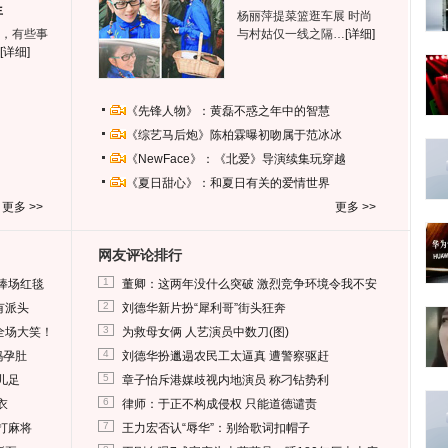
生
杨丽萍提菜篮逛车展 时尚
，有些事
与村姑仅一线之隔…
[详细]
[详细]
《先锋人物》：黄磊不惑之年中的智慧
《综艺马后炮》陈柏霖曝初吻属于范冰冰
《NewFace》：《北爱》导演续集玩穿越
《夏日甜心》：和夏日有关的爱情世界
更多 >>
更多 >>
网友评论排行
1
捧场红毯
董卿：这两年没什么突破 激烈竞争环境令我不安
2
有派头
刘德华新片扮“犀利哥”街头狂奔
3
全场大笑！
为救母女俩 人艺演员中数刀(图)
4
妈孕肚
刘德华扮邋遢农民工太逼真 遭警察驱赶
5
儿足
章子怡斥港媒歧视内地演员 称刁钻势利
6
衣
律师：于正不构成侵权 只能道德谴责
7
打麻将
王力宏否认“辱华”：别给歌词扣帽子