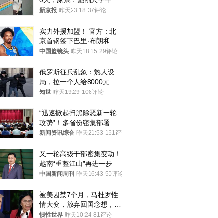
0天，家属：她刚大学毕业
想到山里旅行
新京报
昨天23:18
37评论
实力外援加盟！ 官方：北
京首钢签下巴里·布朗和桑
普森
中国篮镜头
昨天18:15
29评论
俄罗斯征兵乱象：熟人设
局，拉一个人给8000元
知世
昨天19:29
108评论
“迅速掀起扫黑除恶新一轮
攻势”！多省份密集部署，
公布举报方式
新闻资讯综合
昨天21:53
161评论
又一轮高级干部密集变动！
越南“重整江山”再进一步
中国新闻周刊
昨天16:43
50评论
被美囚禁7个月，马杜罗性
情大变，放弃回国念想，最
后嘱托已公开
惯性世界
昨天10:24
81评论