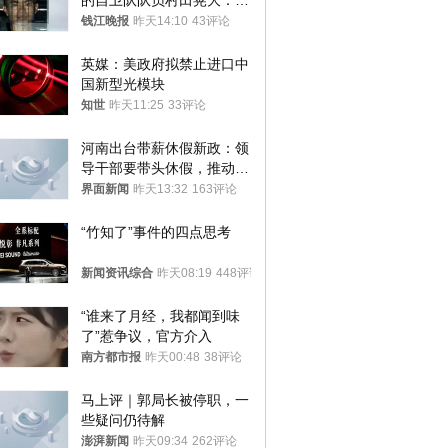
的自卫队队员村田晃大：对
自己的行为深感后悔；曾申
钱江晚报
昨天14:10
43评论
请保释被驳回
英媒：美政府拟禁止进口中
国新型光模块
知世
昨天11:25
33评论
河南出台带薪休假新政：领
导干部要带头休假，推动全
员应休尽休、休满休足
界面新闻
昨天13:32
163评论
“竹知了”事件的四点思考
新闻资讯综合
昨天08:19
448评论
“谁来了月经，我都闻到味
了”惹争议，官方介入
南方都市报
昨天00:48
38评论
马上评｜郭局长被停职，一
些疑问仍待解
澎湃新闻
昨天09:34
262评论