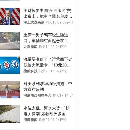
美财长要中国“全面履约”交
出稀土，把中企黑名单凑到
187家，中方做最坏打算
海上武器杂谈
前天16:02
35评论
重庆一男子驾车经过隧道
口，车辆腾空而起悬在半
空，消防： 2人已送医，正
九派新闻
昨天14:45
24评论
调查原因
流量要涨价了？运营商下架
低价大流量卡，“19元200
G”成为历史
搜狐科技
前天20:15
37评论
对美系列涉华消极措施，中
方宣布反制
洞庭湖边那些事儿
昨天17:14
54评论
水位太低、河水太烫，“核
电关停潮”席卷欧洲多国
澎湃新闻
昨天07:07
24评论