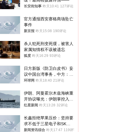
缓！最高检披露详情——
长安街知事
昨天10:41
127评论
官方通报西安赛格商场坠亡
事件
新京报
昨天15:08
190评论
杀人犯死刑变死缓，被害人
家属知情权不该被遗忘
狐度
昨天16:29
93评论
日方新版《防卫白皮书》妄
议中国台湾事务，中方：强
烈不满、坚决反对，已向日
环球网
昨天18:40
21评论
方严正交涉
伊朗、阿曼霍尔木兹海峡重
开协议曝光：伊朗掌控入湾
航道，与阿曼平分“服务费”
红星新闻
昨天13:28
32评论
长鑫拒绝苹果压价：坚持要
求不低于三星电子和SK海
力士
新闻资讯综合
昨天17:47
119评论