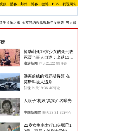
视频
-
播客
-
邮件
-
博客
-
微博
-
BBS
-
我说两句
红牛音乐之旅
金立特约搜狐视频年度盛典
男人帮
评榜
抢劫刺死19岁少女的死刑改
死缓当事人自述：出狱11年
间始终刻意躲避被害人家属
澎湃新闻
昨天21:22
99评论
远离前线的俄罗斯将领 在
莫斯科被人追杀
知世
昨天19:36
40评论
人贩子“梅姨”真实姓名曝光
中国新闻网
昨天23:31
32评论
22岁女生南太行山失联已1