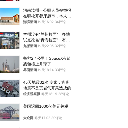
河南汝州一公职人员被举报
在职校开餐厅超市，本人回
应称“是给别人帮忙”
澎湃新闻
昨天16:02
34评论
兰州没有“兰州拉面”，多地
试点改名“青海拉面”，有商
家改名已两年
九派新闻
昨天22:05
32评论
每秒2.4公里！SpaceX火箭
残骸撞上月球了
界面新闻
昨天18:14
33评论
45天地震32次 专家：宜宾
地震不是页岩气开采造成的
经济观察报
昨天18:19
28评论
美国退回1000亿美元关税
大众网
昨天17:02
30评论