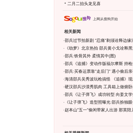
二月二抬头龙见喜
上网从搜狗开始
相关新闻
·
邵兵过节拍新剧 "忍痛"剃须诠释边缘浪
·
《劫梦》北京热拍 邵兵黄小戈诠释黑道
·
邵兵:铁骨其外 柔情其中(图)
·
邵兵《追捕》变动作版福尔摩斯 持枪
·
邵兵:买春运票靠"走后门" 遇小偷后
·
海清邵兵吴秀波玩枪搞怪 《追捕》现
·
硬汉邵兵沙漠秀肌肉 工具箱上做俯卧撑
·
邵兵《让子弹飞》成功转型 向姜文学拍
·
《让子弹飞》造型照曝光:邵兵扮独眼侠
·
赵本山"五一"偷闲带家人出游 那英陪