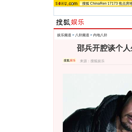
搜狐
ChinaRen
17173
焦点房
娱乐频道
>
八卦频道
>
内地八卦
邵兵开腔谈个人
来源：
搜狐娱乐