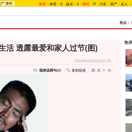
地产
搜狗
新闻
-
体育
-
S
-
娱乐
-
V
-
财经
-
IT
-
汽车
-
房产
-
女人
-
热点：
热
生活 透露最爱和家人过节(图)
2010年03月02日11:02
我来说两句
(
0
)
复制链接
大
中
小