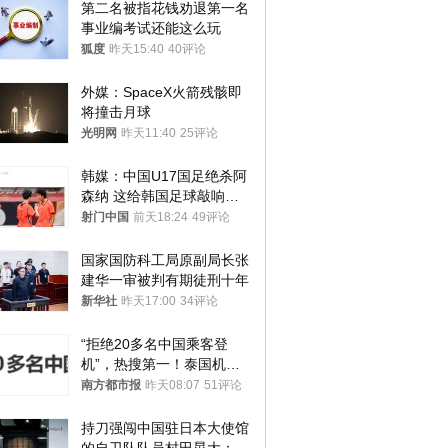
第二名被指花钱劝退第一名 
事业编考试还能这么玩
狐度
昨天15:40
40评论
外媒：SpaceX火箭残骸即
将撞击月球
光明网
昨天11:40
25评论
韩媒：中国U17国足绝杀阿
森纳 这给韩国足球敲响了
警钟
射门中国
前天18:24
49评论
国家国防科工局原副局长张
建华一审被判有期徒刑十年
新华社
昨天17:00
34评论
“拒绝20多名中国乘客登
机”，热搜第一！泰国机场
方道歉
南方都市报
昨天08:07
51评论
持刀强闯中国驻日本大使馆