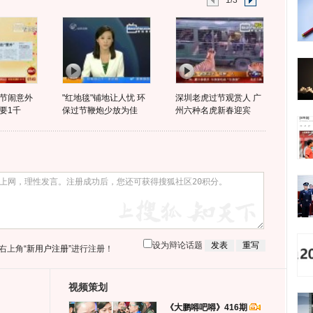
1/3
节闹意外
"红地毯"铺地让人忧 环
深圳老虎过节观赏人 广
要1千
保过节鞭炮少放为佳
州六种名虎新春迎宾
设为辩论话题
右上角
“新用户注册”
进行注册！
视频策划
《大鹏嘚吧嘚》416期