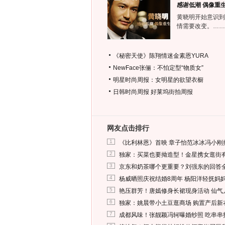
感谢低潮 偶像重
黄晓明开始意识到
情需要改变。……
《秘密天使》陈翔情迷金素恩YURA
NewFace张俪：不怕定型“物质女”
明星时尚周报：女明星的欲望衣橱
日韩时尚周报
好莱坞街拍周报
网友点击排行
1
《比利林恩》首映 章子怡范冰冰冯小刚
2
独家：买菜也要拗造型！金星携女逛街
3
京东和奶茶哪个更重要？刘强东的回答
4
杨威晒照庆祝结婚8周年 杨阳洋轻抚妈
5
艳压群芳！唐嫣修身长裙现身活动 仙气
6
独家：姚晨带小土豆逛商场 购置产后新
7
成都风味！张靓颖冯轲曝婚纱照 吃串串