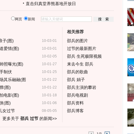
直击归真堂养熊基地开放日
网页
新闻
相关推荐
子(图)
邵兵的图片
10-03-01
爱情(图)
过节的最新图片
10-03-01
邵兵 生死极限视频
10-02-05
帅照曝光(图)
来去今生 邵兵
10-01-27
亲手制伏
邵兵的歌曲
10-01-25
场其乐融融(图
邵兵 娟子
10-01-22
(图)
邵兵主演的攀岩
10-01-22
电影(图)
邵兵电视剧
10-01-18
(图)
邵兵资料
10-01-06
儿女过节
邵兵博客
08-05-05
更多关于
邵兵 过节
的新闻>>