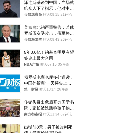
泽连斯基谈到中国，当场就
给众人下了指示，他对中国
和中乌关系，显然又有了新
兵器观察员
昨天09:15
21评论
的想法
普京向北约严重警告：若俄
罗斯盟友受攻击，俄军将动
用核武器保护
兵器海陆空
昨天09:43
26评论
5年3.6亿！约基奇明夏有望
签史上最大合同
NBA广角
昨天07:15
35评论
俄罗斯电商仓库多处遭袭，
中国外贸商“一天损失上
万”紧急清仓
第一财经
昨天18:14
26评论
传销头目出狱后开办国学书
院，家长被洗脑称孩子挨打
才有效果
南方都市报
昨天11:34
67评论
出狱前8天，男子被改判死