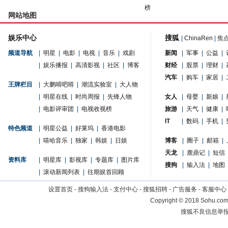
榜
网站地图
娱乐中心
搜狐
|
ChinaRen
|
焦
频道导航
|
明星
|
电影
|
电视
|
音乐
|
戏剧
新闻
|
军事
|
公益
|
|
娱乐播报
|
高清影视
|
社区
|
博客
财经
|
股票
|
理财
|
汽车
|
购车
|
家居
|
王牌栏目
|
大鹏嘚吧嘚
|
潮流实验室
|
大人物
|
明星在线
|
时尚周报
|
先锋人物
女人
|
母婴
|
新娘
|
|
电影评审团
|
电视收视榜
旅游
|
天气
|
健康
|
IT
|
数码
|
手机
|
特色频道
|
明星公益
|
好莱坞
|
香港电影
|
嘻哈音乐
|
独家
|
韩娱
|
日娱
博客
|
圈子
|
邮箱
|
天龙
|
鹿鼎记
|
短信
资料库
|
明星库
|
影视库
|
专题库
|
图片库
搜狗
|
输入法
|
地图
|
滚动新闻列表
|
往期娱首回顾
设置首页
-
搜狗输入法
-
支付中心
-
搜狐招聘
-
广告服务
-
客服中心
Copyright
©
2018 Sohu.com 
搜狐不良信息举