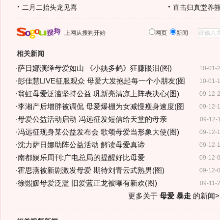
二月二抬头龙见喜
直击归真堂养
上网从搜狗开始
网页
新闻
相关新闻
·
萨日娜演绎母爱如山 《小姨多鹤》狂赚眼泪(图)
10-01-
·
彭佳慧LIVE征服观众 母爱大发抱起每一个小朋友(图
10-01-
·
翁虹母爱泛滥坚持公益 巩新亮清凉上阵表决心(图)
09-12-
·
李湘产后增胖被调侃 母爱爆棚为女减慢瘦身速度(图
09-12-
·
母爱公益活动启动 冯远征发短信给天堂的母亲
09-12-
·
冯远征现身某公益发布会 歌颂母爱当形象大使(图)
09-12-
·
沈力萨日娜助阵公益活动 解读母爱真谛
09-12-
·
南都娱乐周刊:广电总局的提醒好比母爱
09-12-
·
霍思燕被新剧激发母爱 期待刘青云式熟男(图)
09-12-
·
徐熙媛母爱泛滥 旧爱蓝正龙被曝有新欢(图)
09-11-
更多关于
母爱 暴走
的新闻>