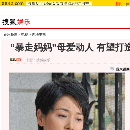
搜狐
ChinaRen
17173
焦点房地产
搜狗
新闻
-
体
娱乐频道
>
电视
>
内地电视
“暴走妈妈”母爱动人 有望打
来源：
搜狐娱乐
我来说两