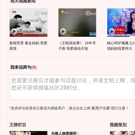
相关视频新闻
新闻背景 暴走妈妈 母爱
《王刚讲故事》 18年寻
精心呵护脑瘫儿2
真情
子路 母爱感动天地
强妈妈母爱伟大
我来说两句
(
0
)
*发表评论前请先注册成为搜狐用户，请点击右上角
“新用户注册”
进行注册！
王牌栏目
视频策划
先锋人物黄晓明：