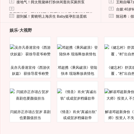
8
8
接地气！阔太熊黛林打扮休闲逛街买厕所泵
王刚自曝7
9
9
台媒:40
马蓉离婚后，砸1000万人民币给媒体要求删掉这照片
10
10
甜到腻！黄晓明上海庆生 Baby挺孕肚送蛋糕
陈冠希：假
娱乐·大视野
吴亦凡香港宣传《西游伏
邓超携《乘风破浪》登陆
《健忘村》舒淇
妖篇》 获徐导星爷称赞
快本 现场释放表情包
覆，“村”出自
闫妮亦正亦谐占贺岁 喜剧
《情圣》肖央“真诚出轨”
解读邓超新身份《
也要颜值担当
或成贺岁档爆款帝
师》投资人 不