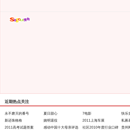
近期热点关注
永不磨灭的番号
夏日甜心
7电影
快乐
新还珠格格
姚明退役
2011上海车展
私募
2011高考试题答案
感动中国十大母亲评选
社区2010年度行业口碑
贵州