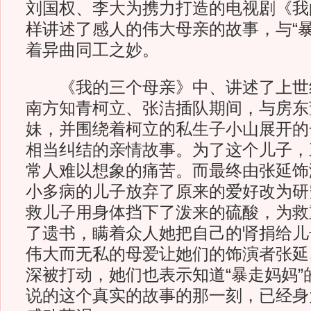
刘国权、李大为携力打造的电视剧《我
样讲述了感人的伟大母亲的故事，与“暴
着异曲同工之妙。
《我的三个母亲》中、讲述了上世
南方知青柯立、张洁插队期间，与房东
妹，并围绕着柯立的私生子小山展开的
相当纠结的亲情故事。为了这个儿子，
常人难以想象的痛苦。而最终由张延饰
小多病的儿子放弃了原来的爱好改为研
救儿子用身体挡下了泼来的硫酸，为救
了遗书，瞒着众人她把自己的肾捐给儿
伟大而无私的母爱让她们的饰演者张延
深被打动，她们也表示知道“暴走妈妈”
说的这个真实的故事的那一刻，已经身