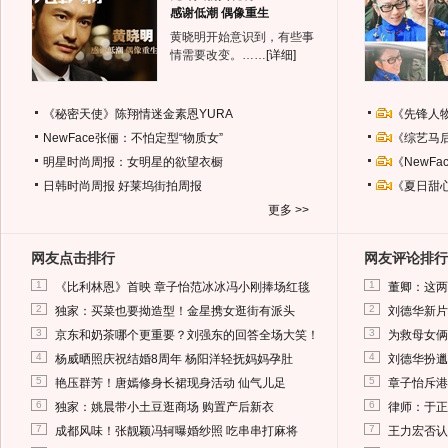
感谢低潮 偶像重生
黄晓明开始意识到，有些事
情需要改变。……
[详细]
《秘密天使》陈翔情迷金素恩YURA
《先锋人
NewFace张俪：不怕定型“物质女”
《综艺马
明星时尚周报：女明星的欲望衣橱
《NewF
日韩时尚周报
好莱坞街拍周报
《夏日甜
更多 >>
网友点击排行
网友评论排行
1
1
《比利林恩》首映 章子怡范冰冰冯小刚捧场红毯
董卿：这两
2
2
独家：买菜也要拗造型！金星携女逛街有派头
刘德华新片
3
3
京东和奶茶哪个更重要？刘强东的回答全场大笑！
为救母女俩
4
4
杨威晒照庆祝结婚8周年 杨阳洋轻抚妈妈孕肚
刘德华扮邋
5
5
艳压群芳！唐嫣修身长裙现身活动 仙气儿足
章子怡斥港
6
6
独家：姚晨带小土豆逛商场 购置产后新衣
律师：于正
7
7
成都风味！张靓颖冯轲曝婚纱照 吃串串打麻将
王力宏否认