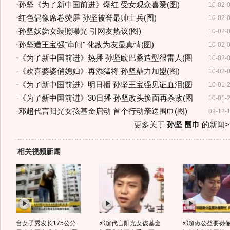
·
孙坚《为了新中国前进》爆红 受女观众喜爱(图)
10-02-
·
红色偶像席卷荧屏 孙坚被誉最帅士兵(图)
10-02-
·
孙坚妖娆女装照曝光 引网友热议(图)
10-02-
·
孙坚遭王宝强"审问" 化敌为友显真情(图)
10-02-
·
《为了新中国前进》热播 孙坚欧巴桑造型很雷人(图
10-02-
·
《欢喜婆婆俏媳妇》再添猛将 孙坚鼎力加盟(图)
10-02-
·
《为了新中国前进》明日播 孙坚王宝强见证血泪(图
10-01-
·
《为了新中国前进》30日播 孙坚改头换面再杀敌(图
10-01-
·
邓超代言阳光女孩基金启动 首个行动亲送围巾(图)
09-12-
更多关于
孙坚 围巾
的新闻>
相关视频新闻
台女子秀发长175公分
邓超代言阳光女孩基金
邓超做公益要孙