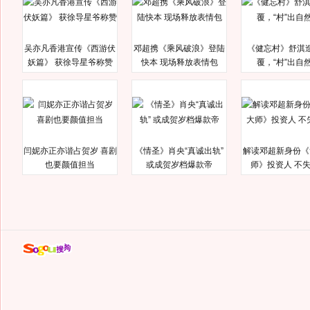
吴亦凡香港宣传《西游伏
邓超携《乘风破浪》登陆
《健忘村》舒淇
妖篇》 获徐导星爷称赞
快本 现场释放表情包
覆，“村”出自
闫妮亦正亦谐占贺岁 喜剧
《情圣》肖央“真诚出轨”
解读邓超新身份《
也要颜值担当
或成贺岁档爆款帝
师》投资人 不