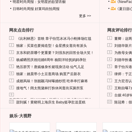
明星时尚周报：女明星的欲望衣橱
《NewF
日韩时尚周报
好莱坞街拍周报
《夏日甜
更多 >>
网友点击排行
网友评论排行
1
1
《比利林恩》首映 章子怡范冰冰冯小刚捧场红毯
董卿：这两
2
2
独家：买菜也要拗造型！金星携女逛街有派头
刘德华新片
3
3
京东和奶茶哪个更重要？刘强东的回答全场大笑！
为救母女俩
4
4
杨威晒照庆祝结婚8周年 杨阳洋轻抚妈妈孕肚
刘德华扮邋
5
5
艳压群芳！唐嫣修身长裙现身活动 仙气儿足
章子怡斥港
6
6
独家：姚晨带小土豆逛商场 购置产后新衣
律师：于正
7
7
成都风味！张靓颖冯轲曝婚纱照 吃串串打麻将
王力宏否认
8
8
接地气！阔太熊黛林打扮休闲逛街买厕所泵
王刚自曝7
9
9
台媒:40
马蓉离婚后，砸1000万人民币给媒体要求删掉这照片
10
10
甜到腻！黄晓明上海庆生 Baby挺孕肚送蛋糕
陈冠希：假
娱乐·大视野