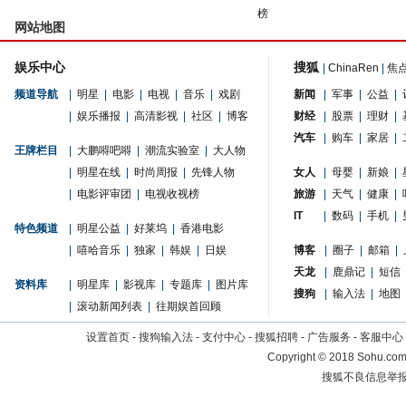
榜
网站地图
娱乐中心
搜狐
|
ChinaRen
|
焦
频道导航
|
明星
|
电影
|
电视
|
音乐
|
戏剧
新闻
|
军事
|
公益
|
|
娱乐播报
|
高清影视
|
社区
|
博客
财经
|
股票
|
理财
|
汽车
|
购车
|
家居
|
王牌栏目
|
大鹏嘚吧嘚
|
潮流实验室
|
大人物
|
明星在线
|
时尚周报
|
先锋人物
女人
|
母婴
|
新娘
|
|
电影评审团
|
电视收视榜
旅游
|
天气
|
健康
|
IT
|
数码
|
手机
|
特色频道
|
明星公益
|
好莱坞
|
香港电影
|
嘻哈音乐
|
独家
|
韩娱
|
日娱
博客
|
圈子
|
邮箱
|
天龙
|
鹿鼎记
|
短信
资料库
|
明星库
|
影视库
|
专题库
|
图片库
搜狗
|
输入法
|
地图
|
滚动新闻列表
|
往期娱首回顾
设置首页
-
搜狗输入法
-
支付中心
-
搜狐招聘
-
广告服务
-
客服中心
Copyright
©
2018 Sohu.com 
搜狐不良信息举