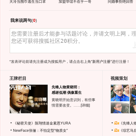
天冷当围巾逃生当口罩
加盟华谊不在乎一哥
问婚事拒绝回答
我来说两句
(
0
)
*发表评论前请先注册成为搜狐用户，请点击右上角
“新用户注册”
进行注册！
王牌栏目
视频策划
先锋人物黄晓明：
感谢低潮 偶像重生
黄晓明开始意识到，有些事
情需要改变。……
[详细]
《秘密天使》陈翔情迷金素恩YURA
《先锋人
NewFace张俪：不怕定型“物质女”
《综艺马