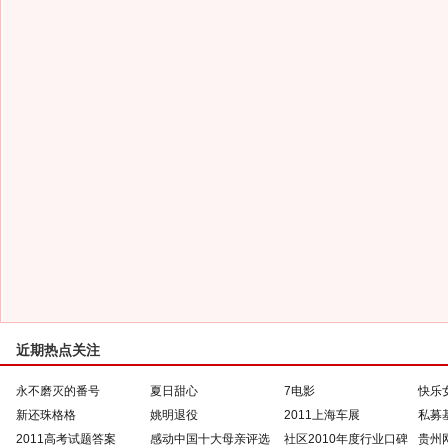
近期热点关注
永不磨灭的番号
夏日甜心
7电影
快乐
新还珠格格
姚明退役
2011上海车展
私募
2011高考试题答案
感动中国十大母亲评选
社区2010年度行业口碑
贵州