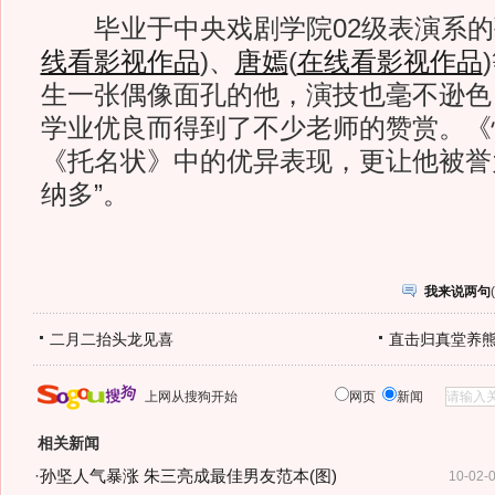
毕业于中央戏剧学院02级表演系的
线看影视作品
)
、
唐嫣
(
在线看影视作品
)
生一张偶像面孔的他，演技也毫不逊色
学业优良而得到了不少老师的赞赏。《
《托名状》中的优异表现，更让他被誉
纳多”。
我来说两句
(
二月二抬头龙见喜
直击归真堂养
上网从搜狗开始
网页
新闻
相关新闻
·
孙坚人气暴涨 朱三亮成最佳男友范本(图)
10-02-