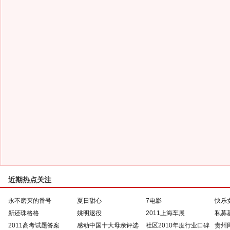
近期热点关注
永不磨灭的番号
夏日甜心
7电影
快乐
新还珠格格
姚明退役
2011上海车展
私募
2011高考试题答案
感动中国十大母亲评选
社区2010年度行业口碑
贵州