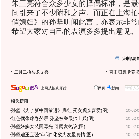
朱三亮符合众多少女的择偶标准，是最
间引来了不少附和之声。而正在上海拍
俏媳妇》的孙坚听闻此言，亦表示非常
希望大家对自己的表演多多提出意见。
我来说两
二月二抬头龙见喜
直击归真堂养
上网从搜狗开始
网页
新闻
相关新闻
·
孙坚《为了新中国前进》爆红 受女观众喜爱(图)
10-02-
·
红色偶像席卷荧屏 孙坚被誉最帅士兵(图)
10-02-
·
孙坚妖娆女装照曝光 引网友热议(图)
10-02-
·
孙坚遭王宝强"审问" 化敌为友显真情(图)
10-02-