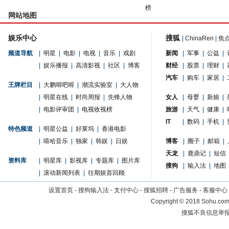
榜
网站地图
娱乐中心
搜狐
|
ChinaRen
|
焦
频道导航
|
明星
|
电影
|
电视
|
音乐
|
戏剧
新闻
|
军事
|
公益
|
|
娱乐播报
|
高清影视
|
社区
|
博客
财经
|
股票
|
理财
|
汽车
|
购车
|
家居
|
王牌栏目
|
大鹏嘚吧嘚
|
潮流实验室
|
大人物
|
明星在线
|
时尚周报
|
先锋人物
女人
|
母婴
|
新娘
|
|
电影评审团
|
电视收视榜
旅游
|
天气
|
健康
|
IT
|
数码
|
手机
|
特色频道
|
明星公益
|
好莱坞
|
香港电影
|
嘻哈音乐
|
独家
|
韩娱
|
日娱
博客
|
圈子
|
邮箱
|
天龙
|
鹿鼎记
|
短信
资料库
|
明星库
|
影视库
|
专题库
|
图片库
搜狗
|
输入法
|
地图
|
滚动新闻列表
|
往期娱首回顾
设置首页
-
搜狗输入法
-
支付中心
-
搜狐招聘
-
广告服务
-
客服中心
Copyright
©
2018 Sohu.com 
搜狐不良信息举