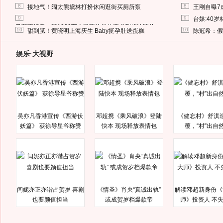
8
8
接地气！阔太熊黛林打扮休闲逛街买厕所泵
王刚自曝7
9
9
台媒:40
马蓉离婚后，砸1000万人民币给媒体要求删掉这照片
10
10
甜到腻！黄晓明上海庆生 Baby挺孕肚送蛋糕
陈冠希：假
娱乐·大视野
吴亦凡香港宣传《西游伏
邓超携《乘风破浪》登陆
《健忘村》舒淇
妖篇》 获徐导星爷称赞
快本 现场释放表情包
覆，“村”出自
闫妮亦正亦谐占贺岁 喜剧
《情圣》肖央“真诚出轨”
解读邓超新身份《
也要颜值担当
或成贺岁档爆款帝
师》投资人 不