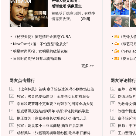
先锋人物黄晓明：
感谢低潮 偶像重生
黄晓明开始意识到，有些事
情需要改变。……
[详细]
《秘密天使》陈翔情迷金素恩YURA
《先锋人
NewFace张俪：不怕定型“物质女”
《综艺马
明星时尚周报：女明星的欲望衣橱
《NewF
日韩时尚周报
好莱坞街拍周报
《夏日甜
更多 >>
网友点击排行
网友评论排行
1
1
《比利林恩》首映 章子怡范冰冰冯小刚捧场红毯
董卿：这两
2
2
独家：买菜也要拗造型！金星携女逛街有派头
刘德华新片
3
3
京东和奶茶哪个更重要？刘强东的回答全场大笑！
为救母女俩
4
4
杨威晒照庆祝结婚8周年 杨阳洋轻抚妈妈孕肚
刘德华扮邋
5
5
艳压群芳！唐嫣修身长裙现身活动 仙气儿足
章子怡斥港
6
6
独家：姚晨带小土豆逛商场 购置产后新衣
律师：于正
7
7
成都风味！张靓颖冯轲曝婚纱照 吃串串打麻将
王力宏否认