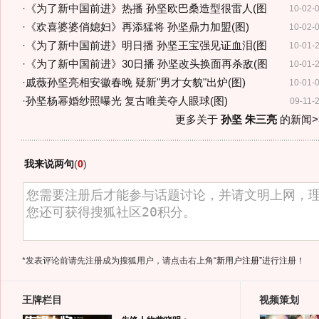
·
《为了新中国前进》热播 孙坚欧巴桑造型很雷人(图
10-02-
·
《欢喜婆婆俏媳妇》再添猛将 孙坚鼎力加盟(图)
10-02-
·
《为了新中国前进》明日播 孙坚王宝强见证血泪(图
10-01-
·
《为了新中国前进》30日播 孙坚改头换面再杀敌(图
10-01-
·
戚薇孙坚亮相安徽春晚 疑新"男才女貌"出炉(图)
10-01-
·
孙坚杨幂婚纱照曝光 复古唯美夺人眼球(图)
09-11-
更多关于
孙坚 朱三亮
的新闻>
我来说两句
(
0
)
*发表评论前请先注册成为搜狐用户，请点击右上角
“新用户注册”
进行注册！
王牌栏目
视频策划