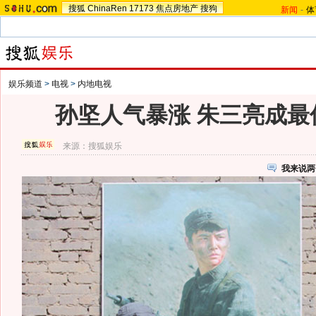
搜狐
ChinaRen
17173
焦点房地产
搜狗
新闻
-
体
娱乐频道
>
电视
>
内地电视
孙坚人气暴涨 朱三亮成最
来源：
搜狐娱乐
我来说两