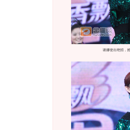
谢娜使出绝招，