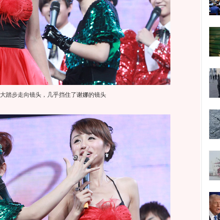
大踏步走向镜头，几乎挡住了
谢娜
的镜头