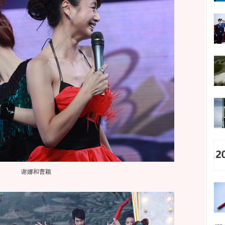
谢娜和曹颖