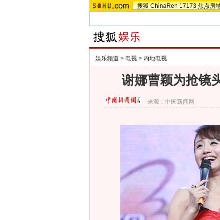
搜狐
ChinaRen
17173
焦点房
娱乐频道
>
电视
>
内地电视
谢娜曹颖为抢镜头
来源：
中国新闻网