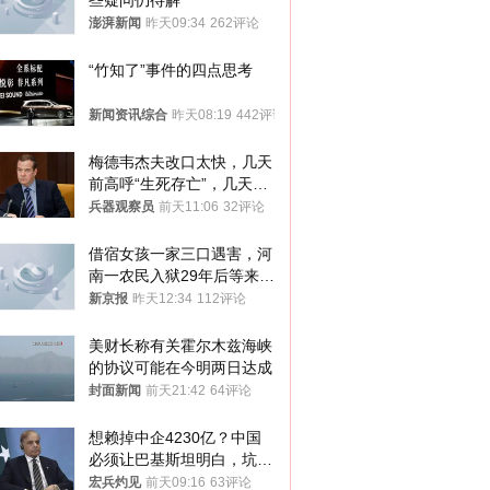
些疑问仍待解
澎湃新闻
昨天09:34
262评论
“竹知了”事件的四点思考
新闻资讯综合
昨天08:19
442评论
梅德韦杰夫改口太快，几天
前高呼“生死存亡”，几天后
又换了一个说法
兵器观察员
前天11:06
32评论
借宿女孩一家三口遇害，河
南一农民入狱29年后等来无
罪判决
新京报
昨天12:34
112评论
美财长称有关霍尔木兹海峡
的协议可能在今明两日达成
封面新闻
前天21:42
64评论
想赖掉中企4230亿？中国
必须让巴基斯坦明白，坑中
国人钱的代价！
宏兵灼见
前天09:16
63评论