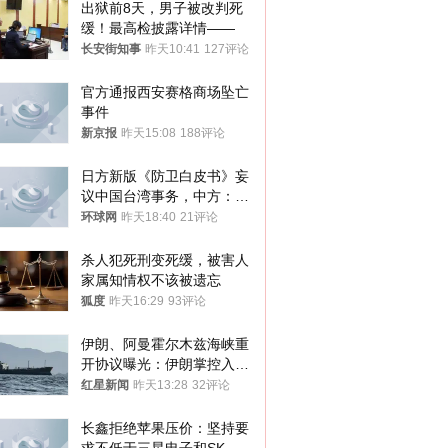
出狱前8天，男子被改判死
缓！最高检披露详情——
长安街知事
昨天10:41
127评论
官方通报西安赛格商场坠亡
事件
新京报
昨天15:08
188评论
日方新版《防卫白皮书》妄
议中国台湾事务，中方：强
烈不满、坚决反对，已向日
环球网
昨天18:40
21评论
方严正交涉
杀人犯死刑变死缓，被害人
家属知情权不该被遗忘
狐度
昨天16:29
93评论
伊朗、阿曼霍尔木兹海峡重
开协议曝光：伊朗掌控入湾
航道，与阿曼平分“服务费”
红星新闻
昨天13:28
32评论
长鑫拒绝苹果压价：坚持要