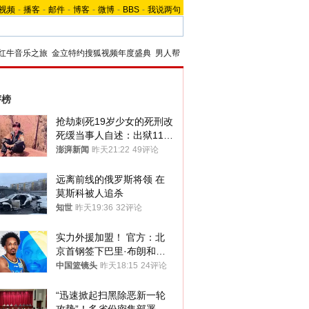
视频
-
播客
-
邮件
-
博客
-
微博
-
BBS
-
我说两句
红牛音乐之旅
金立特约搜狐视频年度盛典
男人帮
评榜
抢劫刺死19岁少女的死刑改
死缓当事人自述：出狱11年
间始终刻意躲避被害人家属
澎湃新闻
昨天21:22
49评论
远离前线的俄罗斯将领 在
莫斯科被人追杀
知世
昨天19:36
32评论
实力外援加盟！ 官方：北
京首钢签下巴里·布朗和桑
普森
中国篮镜头
昨天18:15
24评论
“迅速掀起扫黑除恶新一轮