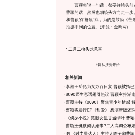
曹颖每说一句话，都要往镜头前走
曹颖的话，然后也朝镜头方向走一步
和曹颖的“抢镜”戏，为的是鼓励《
拍摄不到的位置。(来源：金鹰网)
二月二抬头龙见喜
上网从搜狗开始
相关新闻
·
李湘王岳伦为女办百日宴 曹颖被指已完
·
8090师生恋话题引热议 曹颖主持湖
·
曹颖主持《8090》聚焦青少年情感 
·
曹颖将发行EP《甜爱》 想演新版还珠
·
《侦探小说》耀眼女星甘当绿叶 曹颖
·
曹颖王斑默契认婚事?二人高调公布婚
·
图:《时尚星达人》主持人陈子嘟曹颖