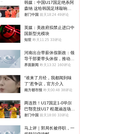
韩媒：中国U17国足绝杀阿
森纳 这给韩国足球敲响了
警钟
射门中国
前天18:24
49评论
英媒：美政府拟禁止进口中
国新型光模块
知世
昨天11:25
33评论
河南出台带薪休假新政：领
导干部要带头休假，推动全
员应休尽休、休满休足
界面新闻
昨天13:32
160评论
“谁来了月经，我都闻到味
了”惹争议，官方介入
南方都市报
昨天00:48
38评论
两连胜！U17国足1-0毕尔
巴鄂竞技U17 程晟涵连场破
门
射门中国
前天18:00
33评论
马上评｜郭局长被停职，一