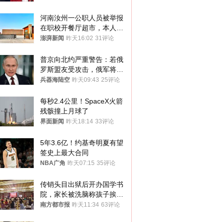
河南汝州一公职人员被举报
在职校开餐厅超市，本人回
应称“是给别人帮忙”
澎湃新闻
昨天16:02
31评论
普京向北约严重警告：若俄
罗斯盟友受攻击，俄军将动
用核武器保护
兵器海陆空
昨天09:43
25评论
每秒2.4公里！SpaceX火箭
残骸撞上月球了
界面新闻
昨天18:14
33评论
5年3.6亿！约基奇明夏有望
签史上最大合同
NBA广角
昨天07:15
35评论
传销头目出狱后开办国学书
院，家长被洗脑称孩子挨打
才有效果
南方都市报
昨天11:34
63评论