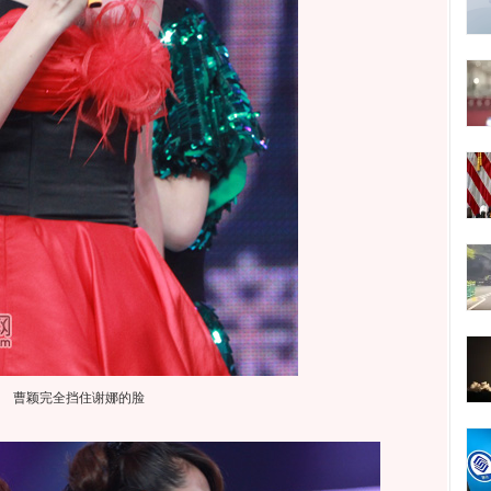
曹颖完全挡住谢娜的脸