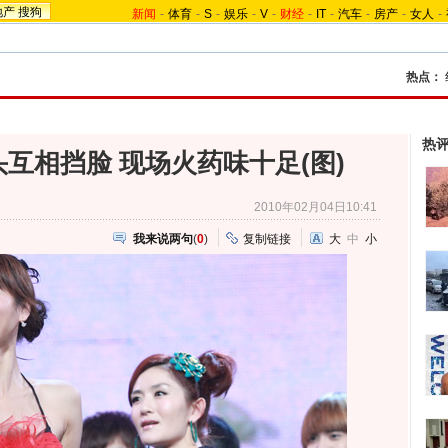
地产
搜狗
新闻
-
体育
-
S
-
娱乐
-
V
-
财经
-
IT
-
汽车
-
房产
-
女人
-
热点：
热
互相挡脸 现场火药味十足(图)
2010年02月04日10:41
我来说两句
(
0
)
复制链接
大
中
小