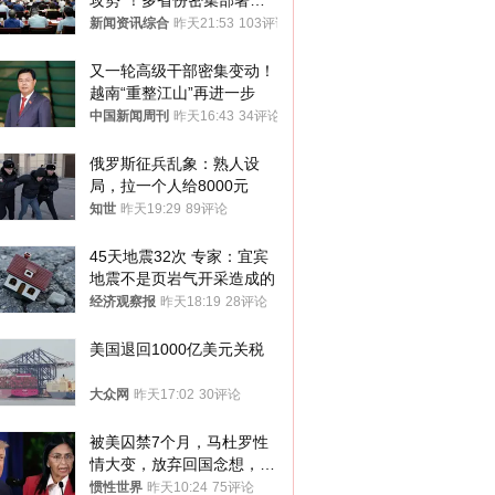
攻势”！多省份密集部署，
公布举报方式
新闻资讯综合
昨天21:53
103评论
又一轮高级干部密集变动！
越南“重整江山”再进一步
中国新闻周刊
昨天16:43
34评论
俄罗斯征兵乱象：熟人设
局，拉一个人给8000元
知世
昨天19:29
89评论
45天地震32次 专家：宜宾
地震不是页岩气开采造成的
经济观察报
昨天18:19
28评论
美国退回1000亿美元关税
大众网
昨天17:02
30评论
被美囚禁7个月，马杜罗性
情大变，放弃回国念想，最
后嘱托已公开
惯性世界
昨天10:24
75评论