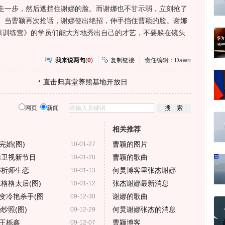
一步，然后遮挡住谢娜的脸。而谢娜也不甘示弱，立刻抢了
。当曹颖再次抢话，谢娜使出绝招，伸手挡住曹颖的脸。谢娜
芒果训练营》的学员们能大方地秀出自己的才艺，不要躲在镜头
我来说两句
(
0
)
复制链接
责任编辑：Dawn
直击归真堂养熊基地开放日
网页
新闻
相关推荐
婚(图)
曹颖的图片
10-01-27
南卫视新节目
曹颖的歌曲
10-01-20
解析师生恋
何炅博客里张杰谢娜
10-01-13
格格太后(图)
张杰谢娜最新消息
10-01-12
变冷艳杀手(图
谢娜的歌曲
09-12-30
纱照(图)
何炅谢娜张杰的消息
09-12-29
王栎鑫
曹颖博客
09-12-07