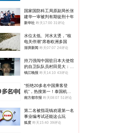
国家国防科工局原副局长张
建华一审被判有期徒刑十年
新华社
昨天17:00
31评论
水位太低、河水太烫，“核
电关停潮”席卷欧洲多国
澎湃新闻
昨天07:07
24评论
持刀强闯中国驻日本大使馆
的自卫队队员村田晃大：对
自己的行为深感后悔；曾申
钱江晚报
昨天14:10
43评论
请保释被驳回
“拒绝20多名中国乘客登
机”，热搜第一！泰国机场
方道歉
南方都市报
昨天08:07
51评论
第二名被指花钱劝退第一名 
事业编考试还能这么玩
狐度
昨天15:40
39评论