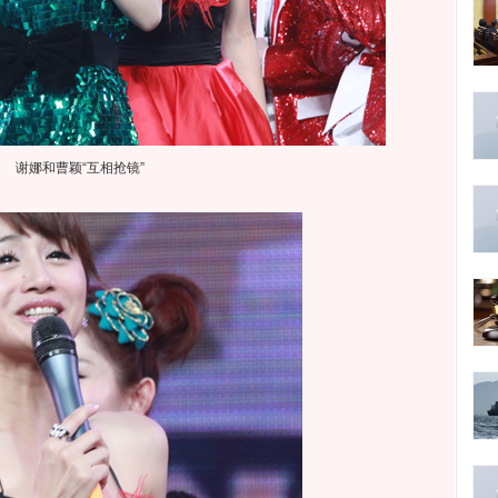
谢娜和曹颖“互相抢镜”