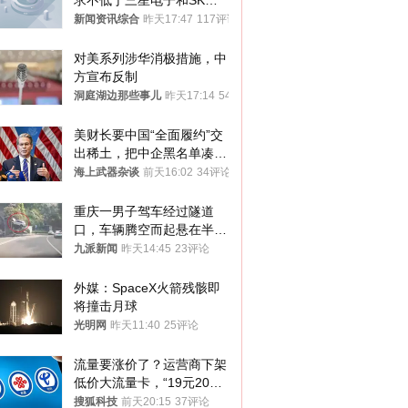
求不低于三星电子和SK海
力士
新闻资讯综合
昨天17:47
117评论
对美系列涉华消极措施，中
方宣布反制
洞庭湖边那些事儿
昨天17:14
54评论
美财长要中国“全面履约”交
出稀土，把中企黑名单凑到
187家，中方做最坏打算
海上武器杂谈
前天16:02
34评论
重庆一男子驾车经过隧道
口，车辆腾空而起悬在半
空，消防： 2人已送医，正
九派新闻
昨天14:45
23评论
调查原因
外媒：SpaceX火箭残骸即
将撞击月球
光明网
昨天11:40
25评论
流量要涨价了？运营商下架
低价大流量卡，“19元200
G”成为历史
搜狐科技
前天20:15
37评论