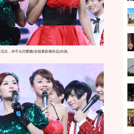
抢话后，伸手去挡
曹颖
(
在线看影视作品
)
的脸。