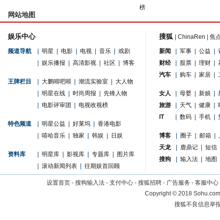
榜
网站地图
娱乐中心
搜狐
|
ChinaRen
|
焦
频道导航
|
明星
|
电影
|
电视
|
音乐
|
戏剧
新闻
|
军事
|
公益
|
|
娱乐播报
|
高清影视
|
社区
|
博客
财经
|
股票
|
理财
|
汽车
|
购车
|
家居
|
王牌栏目
|
大鹏嘚吧嘚
|
潮流实验室
|
大人物
|
明星在线
|
时尚周报
|
先锋人物
女人
|
母婴
|
新娘
|
|
电影评审团
|
电视收视榜
旅游
|
天气
|
健康
|
IT
|
数码
|
手机
|
特色频道
|
明星公益
|
好莱坞
|
香港电影
|
嘻哈音乐
|
独家
|
韩娱
|
日娱
博客
|
圈子
|
邮箱
|
天龙
|
鹿鼎记
|
短信
资料库
|
明星库
|
影视库
|
专题库
|
图片库
搜狗
|
输入法
|
地图
|
滚动新闻列表
|
往期娱首回顾
设置首页
-
搜狗输入法
-
支付中心
-
搜狐招聘
-
广告服务
-
客服中心
Copyright
©
2018 Sohu.com 
搜狐不良信息举