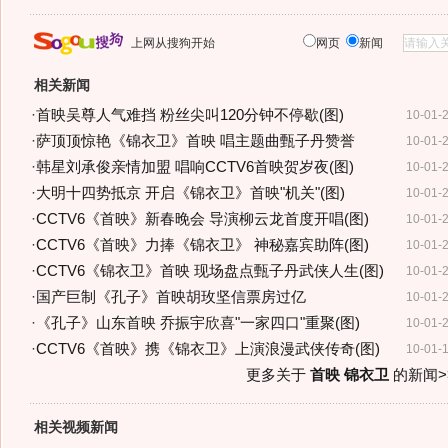
上网从搜狗开始
网页
新闻
相关新闻
·
首映吴尊人气难挡 粉丝尖叫120分钟不停歇(图)
10-01-
·
萨顶顶惊艳《锦衣卫》首映 唱主题曲甄子丹赞誉
10-01-
·
韩星刘承俊亲情加盟 唱响CCTV6首映贺岁夜(图)
10-01-
·
大明十四势抵京 开启《锦衣卫》首映"机关"(图)
10-01-
·
CCTV6《首映》新春晚会 导演柳云龙首度开唱(图)
10-01-
·
CCTV6《首映》力捧《锦衣卫》 神秘嘉宾助阵(图)
10-01-
·
CCTV6《锦衣卫》首映 现场盘点甄子丹武侠人生(图)
10-01-
·
国产巨制《孔子》首映胡玫坚信票房过亿
10-01-
·
《孔子》山东首映 乔振宇欣喜"一家四口"重聚(图)
10-01-
·
CCTV6《首映》携《锦衣卫》上演浪漫武侠传奇(图)
10-01-
更多关于
首映 锦衣卫
的新闻>
相关视频新闻