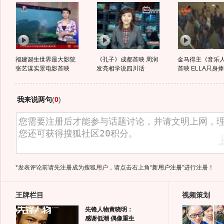
福建诞生世界最大影院
《孔子》成都首映 周润
金马得主《音乐
张艺谋实景电影首映
发亮相学说四川话
首映 ELLA只身
我来说两句
(
0
)
*发表评论前请先注册成为搜狐用户，请点击右上角
“新用户注册”
进行注册！
王牌栏目
视频策划
先锋人物黄晓明：
感谢低潮 偶像重生