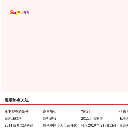
近期热点关注
永不磨灭的番号
夏日甜心
7电影
快乐
新还珠格格
姚明退役
2011上海车展
私募
2011高考试题答案
感动中国十大母亲评选
社区2010年度行业口碑
贵州