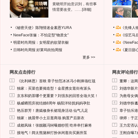
黄晓明开始意识到，有些事
情需要改变。……
[详细]
《秘密天使》陈翔情迷金素恩YURA
《先锋人
NewFace张俪：不怕定型“物质女”
《综艺马
明星时尚周报：女明星的欲望衣橱
《NewF
日韩时尚周报
好莱坞街拍周报
《夏日甜
更多 >>
网友点击排行
网友评论排行
1
1
《比利林恩》首映 章子怡范冰冰冯小刚捧场红毯
董卿：这两
2
2
独家：买菜也要拗造型！金星携女逛街有派头
刘德华新片
3
3
京东和奶茶哪个更重要？刘强东的回答全场大笑！
为救母女俩
4
4
杨威晒照庆祝结婚8周年 杨阳洋轻抚妈妈孕肚
刘德华扮邋
5
5
艳压群芳！唐嫣修身长裙现身活动 仙气儿足
章子怡斥港
6
6
独家：姚晨带小土豆逛商场 购置产后新衣
律师：于正
7
7
成都风味！张靓颖冯轲曝婚纱照 吃串串打麻将
王力宏否认
8
8
接地气！阔太熊黛林打扮休闲逛街买厕所泵
王刚自曝7