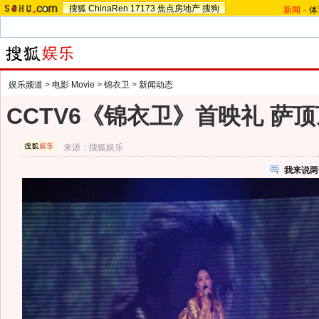
搜狐
ChinaRen
17173
焦点房地产
搜狗
新闻
-
体
娱乐频道
>
电影 Movie
>
锦衣卫
>
新闻动态
CCTV6《锦衣卫》首映礼 萨
来源：
搜狐娱乐
我来说两