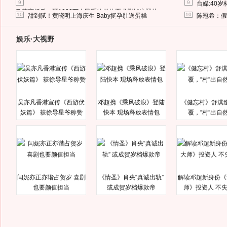
9
9
台媒:40
马蓉离婚后，砸1000万人民币给媒体要求删掉这照片
10
10
甜到腻！黄晓明上海庆生 Baby挺孕肚送蛋糕
陈冠希：假
娱乐·大视野
吴亦凡香港宣传《西游伏
邓超携《乘风破浪》登陆
《健忘村》舒淇
妖篇》 获徐导星爷称赞
快本 现场释放表情包
覆，“村”出自
闫妮亦正亦谐占贺岁 喜剧
《情圣》肖央“真诚出轨”
解读邓超新身份《
也要颜值担当
或成贺岁档爆款帝
师》投资人 不