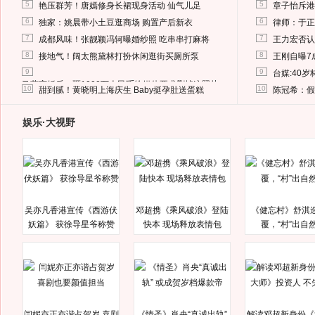
5
5
艳压群芳！唐嫣修身长裙现身活动 仙气儿足
章子怡斥港
6
6
独家：姚晨带小土豆逛商场 购置产后新衣
律师：于正
7
7
成都风味！张靓颖冯轲曝婚纱照 吃串串打麻将
王力宏否认
8
8
接地气！阔太熊黛林打扮休闲逛街买厕所泵
王刚自曝7
9
9
台媒:40
马蓉离婚后，砸1000万人民币给媒体要求删掉这照片
10
10
甜到腻！黄晓明上海庆生 Baby挺孕肚送蛋糕
陈冠希：假
娱乐·大视野
吴亦凡香港宣传《西游伏
邓超携《乘风破浪》登陆
《健忘村》舒淇
妖篇》 获徐导星爷称赞
快本 现场释放表情包
覆，“村”出自
闫妮亦正亦谐占贺岁 喜剧
《情圣》肖央“真诚出轨”
解读邓超新身份《