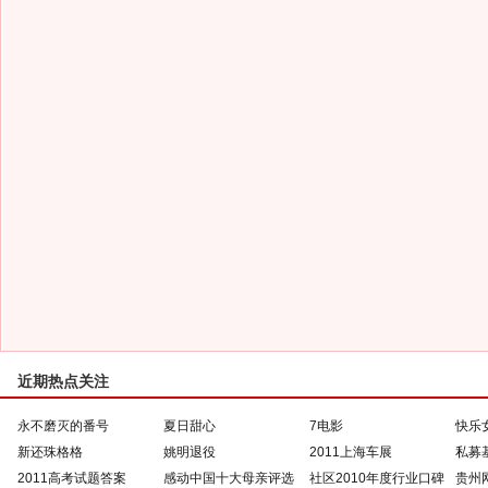
近期热点关注
永不磨灭的番号
夏日甜心
7电影
快乐
新还珠格格
姚明退役
2011上海车展
私募
2011高考试题答案
感动中国十大母亲评选
社区2010年度行业口碑
贵州