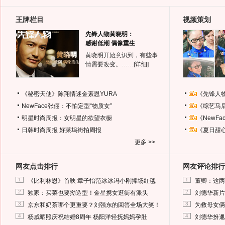
王牌栏目
视频策划
先锋人物黄晓明：
感谢低潮 偶像重生
黄晓明开始意识到，有些事
情需要改变。……
[详细]
《秘密天使》陈翔情迷金素恩YURA
《先锋人
NewFace张俪：不怕定型“物质女”
《综艺马
明星时尚周报：女明星的欲望衣橱
《NewF
日韩时尚周报
好莱坞街拍周报
《夏日甜
更多 >>
网友点击排行
网友评论排行
1
1
《比利林恩》首映 章子怡范冰冰冯小刚捧场红毯
董卿：这两
2
2
独家：买菜也要拗造型！金星携女逛街有派头
刘德华新片
3
3
京东和奶茶哪个更重要？刘强东的回答全场大笑！
为救母女俩
4
4
杨威晒照庆祝结婚8周年 杨阳洋轻抚妈妈孕肚
刘德华扮邋