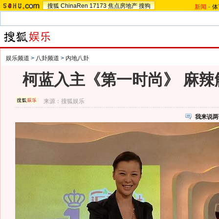
搜狐
ChinaRen
17173
焦点房地产
搜狗
新闻
-
体
娱乐频道
>
八卦频道
>
内地八卦
柯蓝入主《第一时尚》 麻辣
来源：
搜狐娱乐
我来说两