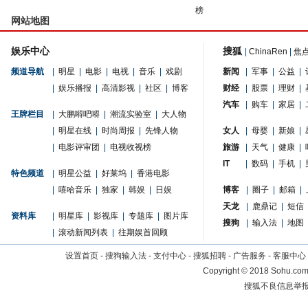
榜
网站地图
娱乐中心
搜狐
|
ChinaRen
|
焦
频道导航
|
明星
|
电影
|
电视
|
音乐
|
戏剧
新闻
|
军事
|
公益
|
|
娱乐播报
|
高清影视
|
社区
|
博客
财经
|
股票
|
理财
|
汽车
|
购车
|
家居
|
王牌栏目
|
大鹏嘚吧嘚
|
潮流实验室
|
大人物
|
明星在线
|
时尚周报
|
先锋人物
女人
|
母婴
|
新娘
|
|
电影评审团
|
电视收视榜
旅游
|
天气
|
健康
|
IT
|
数码
|
手机
|
特色频道
|
明星公益
|
好莱坞
|
香港电影
|
嘻哈音乐
|
独家
|
韩娱
|
日娱
博客
|
圈子
|
邮箱
|
天龙
|
鹿鼎记
|
短信
资料库
|
明星库
|
影视库
|
专题库
|
图片库
搜狗
|
输入法
|
地图
|
滚动新闻列表
|
往期娱首回顾
设置首页
-
搜狗输入法
-
支付中心
-
搜狐招聘
-
广告服务
-
客服中心
Copyright
©
2018 Sohu.com 
搜狐不良信息举