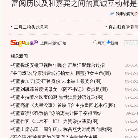
富阅历以及和嘉宾之间的真诚互动都是
我来说两句
(
0
二月二抬头龙见喜
直击归真堂养
上网从搜狗开始
网页
新闻
相关新闻
·
柯蓝撑场安徽卫视跨年晚会 群星汇聚舞台过招
10-01-
·
"爷们戏"名导康洪雷转行拍女人 柯蓝担女主角(图)
09-12-
·
柯蓝参加"群英汇"换身份 未来站上领奖台(图)
09-12-
·
柯蓝刘凯菲首度演母女 《阿丕书记》看点足(图)
09-12-
·
柯蓝主持著名珠宝80诞 知性淡雅妙语连珠(图)
09-11-
·
柯蓝亮相《火星没事》首映 T台主持重回老本行(图)
09-11-
·
柯蓝宣读张强致信 "你的离去让圈子变得团结"
09-11-
·
柯蓝作客《非常不一班》 力赞杂技演员(图)
09-11-
·
柯蓝出席东田十周年庆典 称吕燕为时尚风向标(图)
09-11-
·
"不会演戏"的柯蓝为何受宠入主时尚女主播
08-12-