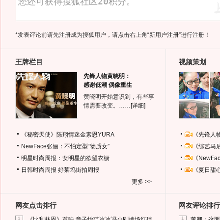
*发表评论前请先注册成为搜狐用户，请点击右上角
“新用户注册”
进行注册！
王牌栏目
视频策划
先锋人物黄晓明：
感谢低潮 偶像重生
黄晓明开始意识到，有些事
情需要改变。……
[详细]
《秘密天使》陈翔情迷金素恩YURA
《先锋人
NewFace张俪：不怕定型“物质女”
《综艺马
明星时尚周报：女明星的欲望衣橱
《NewF
日韩时尚周报
好莱坞街拍周报
《夏日甜
更多 >>
网友点击排行
网友评论排行
1
1
《比利林恩》首映 章子怡范冰冰冯小刚捧场红毯
董卿：这两