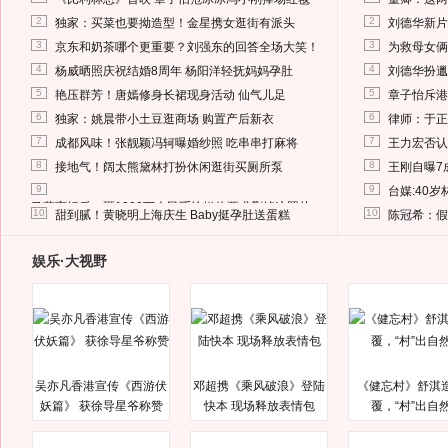
2
2
独家：买菜也要拗造型！金星携女逛街有派头
刘德华新片
3
3
京东和奶茶哪个更重要？刘强东的回答全场大笑！
为救母女俩
4
4
杨威晒照庆祝结婚8周年 杨阳洋轻抚妈妈孕肚
刘德华扮邋
5
5
艳压群芳！唐嫣修身长裙现身活动 仙气儿足
章子怡斥港
6
6
独家：姚晨带小土豆逛商场 购置产后新衣
律师：于正
7
7
成都风味！张靓颖冯轲曝婚纱照 吃串串打麻将
王力宏否认
8
8
接地气！阔太熊黛林打扮休闲逛街买厕所泵
王刚自曝7
9
9
台媒:40
马蓉离婚后，砸1000万人民币给媒体要求删掉这照片
10
10
甜到腻！黄晓明上海庆生 Baby挺孕肚送蛋糕
陈冠希：假
娱乐·大视野
吴亦凡香港宣传《西游伏
邓超携《乘风破浪》登陆
《健忘村》舒淇
妖篇》 获徐导星爷称赞
快本 现场释放表情包
覆，“村”出自