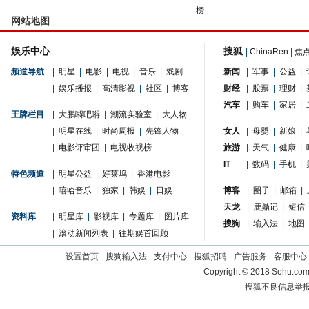
榜
网站地图
娱乐中心
搜狐
|
ChinaRen
|
焦
频道导航
|
明星
|
电影
|
电视
|
音乐
|
戏剧
新闻
|
军事
|
公益
|
|
娱乐播报
|
高清影视
|
社区
|
博客
财经
|
股票
|
理财
|
汽车
|
购车
|
家居
|
王牌栏目
|
大鹏嘚吧嘚
|
潮流实验室
|
大人物
|
明星在线
|
时尚周报
|
先锋人物
女人
|
母婴
|
新娘
|
|
电影评审团
|
电视收视榜
旅游
|
天气
|
健康
|
IT
|
数码
|
手机
|
特色频道
|
明星公益
|
好莱坞
|
香港电影
|
嘻哈音乐
|
独家
|
韩娱
|
日娱
博客
|
圈子
|
邮箱
|
天龙
|
鹿鼎记
|
短信
资料库
|
明星库
|
影视库
|
专题库
|
图片库
搜狗
|
输入法
|
地图
|
滚动新闻列表
|
往期娱首回顾
设置首页
-
搜狗输入法
-
支付中心
-
搜狐招聘
-
广告服务
-
客服中心
Copyright
©
2018 Sohu.com 
搜狐不良信息举