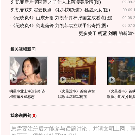
·
刘凯菲新片演阿娇 才子佳人上演凄美爱情(图)
09-09-
·
刘凯菲获刘震云钦点 《我叫刘跃进》挑战恶女(图)
09-09-
·
《纪晓岚4》山东开播 刘凯菲挥棒张国立成看点(图)
09-08-
·
《纪晓岚4》剑走偏锋 刘凯菲袁立联手出奇招(图)
09-07-
更多关于
柯蓝 刘凯
的新闻>
相关视频新闻
明星事业上幸运转折点
《火星没事》首映 谢娜
《火星没事》首映
柯蓝短发成标志
唱歌逗坏戴军柯蓝
欺负小朋友抢玩
我来说两句
(
0
)