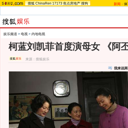
搜狐
ChinaRen
17173
焦点房地产
搜狗
新闻
-
体
娱乐频道
>
电视
>
内地电视
柯蓝刘凯菲首度演母女 《阿
来源：
搜狐娱乐
我来说两