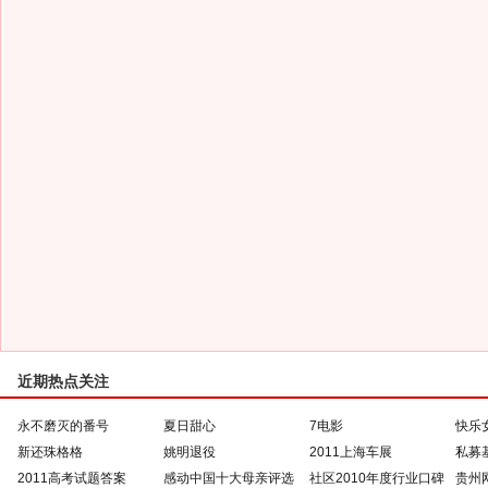
近期热点关注
永不磨灭的番号
夏日甜心
7电影
快乐
新还珠格格
姚明退役
2011上海车展
私募
2011高考试题答案
感动中国十大母亲评选
社区2010年度行业口碑
贵州