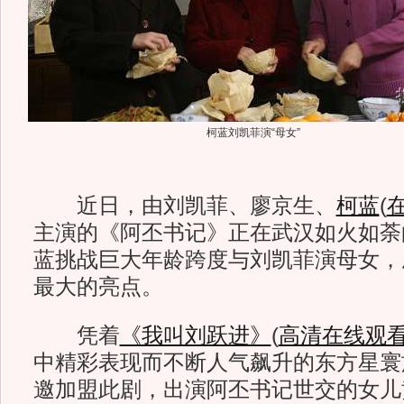
柯蓝刘凯菲演“母女”
近日，由刘凯菲、廖京生、
柯蓝
(
主演的《阿丕书记》正在武汉如火如荼
蓝挑战巨大年龄跨度与刘凯菲演母女，
最大的亮点。
凭着
《我叫刘跃进》
(
高清在线观
中精彩表现而不断人气飙升的东方星寰
邀加盟此剧，出演阿丕书记世交的女儿