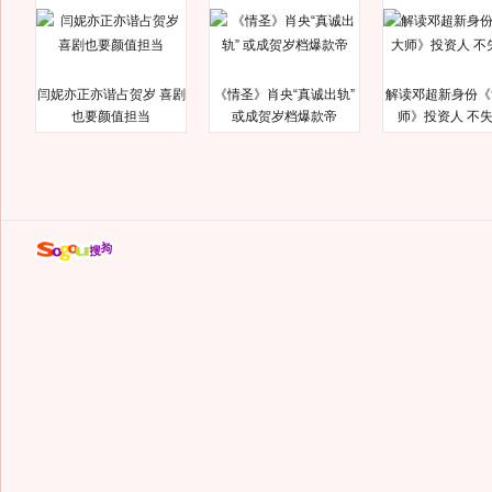
闫妮亦正亦谐占贺岁 喜剧
《情圣》肖央“真诚出轨”
解读邓超新身份《
也要颜值担当
或成贺岁档爆款帝
师》投资人 不