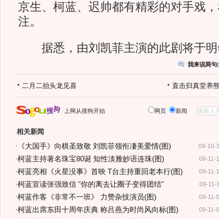
京生、柯蓝、迟帅都有精彩的对手戏，
注。
据悉，由刘凯菲主演的此剧将于明年
我来说两句
(
二月二抬头龙见喜
直击归真堂养
上网从搜狗开始
网页
新闻
相关新闻
·
《大国手》向棋圣致敬 刘凯菲领衔凄美爱情(图)
09-10-
·
柯蓝主持著名珠宝80诞 知性淡雅妙语连珠(图)
09-11-
·
柯蓝亮相《火星没事》首映 T台主持重回老本行(图)
09-11-
·
柯蓝宣读张强致信 "你的离去让圈子变得团结"
09-11-
·
柯蓝作客《非常不一班》 力赞杂技演员(图)
09-11-
·
柯蓝出席东田十周年庆典 称吕燕为时尚风向标(图)
09-11-