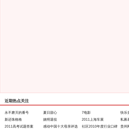
近期热点关注
永不磨灭的番号
夏日甜心
7电影
快乐
新还珠格格
姚明退役
2011上海车展
私募
2011高考试题答案
感动中国十大母亲评选
社区2010年度行业口碑
贵州