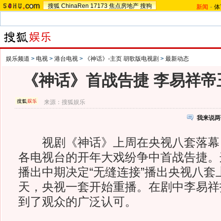
搜狐
ChinaRen
17173
焦点房地产
搜狗
新闻
-
体
娱乐频道
>
电视
>
港台电视
>
《神话》-主页 胡歌版电视剧
>
最新动态
《神话》首战告捷 李易祥帝
来源：
搜狐娱乐
我来说两
视剧《神话》上周在央视八套落幕，
各电视台的开年大戏纷争中首战告捷。
播出中期决定“无缝连接”播出央视八套
天，央视一套开始重播。在剧中李易祥
到了观众的广泛认可。