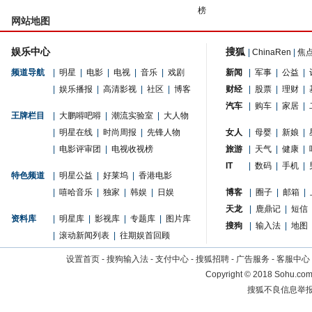
榜
网站地图
娱乐中心
搜狐
|
ChinaRen
|
焦
频道导航
|
明星
|
电影
|
电视
|
音乐
|
戏剧
新闻
|
军事
|
公益
|
|
娱乐播报
|
高清影视
|
社区
|
博客
财经
|
股票
|
理财
|
汽车
|
购车
|
家居
|
王牌栏目
|
大鹏嘚吧嘚
|
潮流实验室
|
大人物
|
明星在线
|
时尚周报
|
先锋人物
女人
|
母婴
|
新娘
|
|
电影评审团
|
电视收视榜
旅游
|
天气
|
健康
|
IT
|
数码
|
手机
|
特色频道
|
明星公益
|
好莱坞
|
香港电影
|
嘻哈音乐
|
独家
|
韩娱
|
日娱
博客
|
圈子
|
邮箱
|
天龙
|
鹿鼎记
|
短信
资料库
|
明星库
|
影视库
|
专题库
|
图片库
搜狗
|
输入法
|
地图
|
滚动新闻列表
|
往期娱首回顾
设置首页
-
搜狗输入法
-
支付中心
-
搜狐招聘
-
广告服务
-
客服中心
Copyright
©
2018 Sohu.com 
搜狐不良信息举