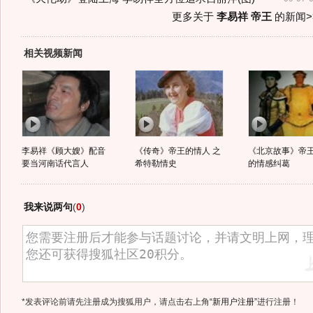
更多关于
李易祥 帝王
的新闻>
相关视频新闻
李易祥《顾大嫂》配音
《传奇》帝王的情人 之
《北京故事》帝
要当河南话代言人
希特勒情史
的情感纠葛
我来说两句
(
0
)
*发表评论前请先注册成为搜狐用户，请点击右上角
“新用户注册”
进行注册！