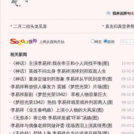
气。”
我来说两句
(
0
二月二抬头龙见喜
直击归真堂养
上网从搜狗开始
网页
新闻
相关新闻
·
《神话》主演李易祥:我在帝王和小人间找平衡(图)
10-01-
·
《神话》英雄不问出身 李易祥演绎刘邦双面人生
10-01-
·
《神话》量身定做刘邦形象 李易祥从平民到皇帝(图
09-12-
·
李易祥释放惊人爆发力 震撼《梦想光荣》片场(图)
09-12-
·
李易祥新剧《梦想光荣1942》 草根人物容量巨大
09-12-
·
《梦想光荣1942》热拍 李易祥戏里戏外判若两人(图
09-11-
·
李易祥《业主奏鸣曲》上演小人物的大风采(图)
09-10-
·
《无形杀》将公映 李易祥发威"吓坏"汤嬿(图)
09-08-
·
李易祥与偶像老师同做评委 现场洒泪上演真情秀(图
09-07-
·
《天伦劫》登陆上海 李易祥全方位追求吕丽萍(图)
09-07-