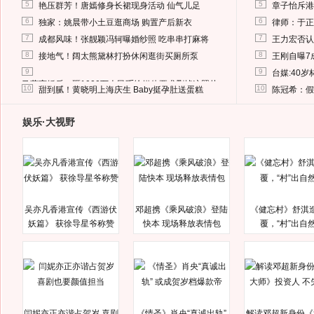
5
5
艳压群芳！唐嫣修身长裙现身活动 仙气儿足
章子怡斥港
6
6
独家：姚晨带小土豆逛商场 购置产后新衣
律师：于正
7
7
成都风味！张靓颖冯轲曝婚纱照 吃串串打麻将
王力宏否认
8
8
接地气！阔太熊黛林打扮休闲逛街买厕所泵
王刚自曝7
9
9
台媒:40
马蓉离婚后，砸1000万人民币给媒体要求删掉这照片
10
10
甜到腻！黄晓明上海庆生 Baby挺孕肚送蛋糕
陈冠希：假
娱乐·大视野
吴亦凡香港宣传《西游伏
邓超携《乘风破浪》登陆
《健忘村》舒淇
妖篇》 获徐导星爷称赞
快本 现场释放表情包
覆，“村”出自
闫妮亦正亦谐占贺岁 喜剧
《情圣》肖央“真诚出轨”
解读邓超新身份《