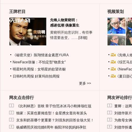
王牌栏目
视频策划
先锋人物黄晓明：
感谢低潮 偶像重生
黄晓明开始意识到，有些事
情需要改变。……
[详细]
《秘密天使》陈翔情迷金素恩YURA
《先锋人
NewFace张俪：不怕定型“物质女”
《综艺马
明星时尚周报：女明星的欲望衣橱
《NewF
日韩时尚周报
好莱坞街拍周报
《夏日甜
更多 >>
网友点击排行
网友评论排行
1
1
《比利林恩》首映 章子怡范冰冰冯小刚捧场红毯
董卿：这两
2
2
独家：买菜也要拗造型！金星携女逛街有派头
刘德华新片
3
3
京东和奶茶哪个更重要？刘强东的回答全场大笑！
为救母女俩
4
4
杨威晒照庆祝结婚8周年 杨阳洋轻抚妈妈孕肚
刘德华扮邋