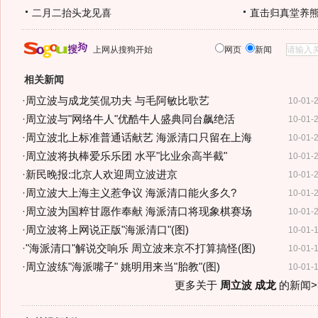
二月二抬头龙见喜
直击归真堂养
上网从搜狗开始
网页
新闻
相关新闻
·
周立波与成龙笑侃功夫 与毛阿敏比歌艺
10-01-
·
周立波与"网络牛人"优酷牛人盛典同台飙绝活
10-01-
·
周立波北上标准普通话献艺 海派清口只留在上海
10-01-
·
周立波将执棒爱乐乐团 水平"比业余高半截"
10-01-
·
新民晚报:北京人欢迎周立波进京
10-01-
·
周立波大上海主义惹争议 海派清口能火多久?
10-01-
·
周立波为国粹甘愿作奉献 海派清口将现象棋赛场
10-01-
·
周立波将上网说正版"海派清口"(图)
10-01-
·
"海派清口"解说交响乐 周立波来京不打算搞怪(图)
10-01-
·
周立波练"海派嘴子" 姚明用来当"胎教"(图)
10-01-
更多关于
周立波 成龙
的新闻>