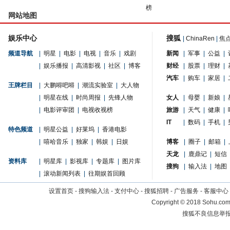
榜
网站地图
娱乐中心
搜狐
|
ChinaRen
|
焦
频道导航
|
明星
|
电影
|
电视
|
音乐
|
戏剧
新闻
|
军事
|
公益
|
|
娱乐播报
|
高清影视
|
社区
|
博客
财经
|
股票
|
理财
|
汽车
|
购车
|
家居
|
王牌栏目
|
大鹏嘚吧嘚
|
潮流实验室
|
大人物
|
明星在线
|
时尚周报
|
先锋人物
女人
|
母婴
|
新娘
|
|
电影评审团
|
电视收视榜
旅游
|
天气
|
健康
|
IT
|
数码
|
手机
|
特色频道
|
明星公益
|
好莱坞
|
香港电影
|
嘻哈音乐
|
独家
|
韩娱
|
日娱
博客
|
圈子
|
邮箱
|
天龙
|
鹿鼎记
|
短信
资料库
|
明星库
|
影视库
|
专题库
|
图片库
搜狗
|
输入法
|
地图
|
滚动新闻列表
|
往期娱首回顾
设置首页
-
搜狗输入法
-
支付中心
-
搜狐招聘
-
广告服务
-
客服中心
Copyright
©
2018 Sohu.com 
搜狐不良信息举