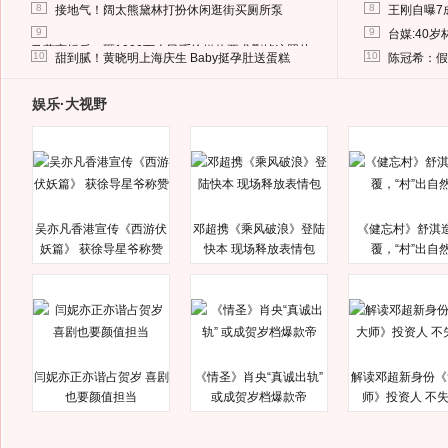
8
8
接地气！阔太熊黛林打扮休闲逛街买厕所泵
王刚自曝7
9
9
台媒:40
马蓉离婚后，砸1000万人民币给媒体要求删掉这照片
10
10
甜到腻！黄晓明上海庆生 Baby挺孕肚送蛋糕
陈冠希：假
娱乐·大视野
吴亦凡香港宣传《西游伏
邓超携《乘风破浪》登陆
《健忘村》舒淇
妖篇》 获徐导星爷称赞
快本 现场释放表情包
覆，“村”出自
闫妮亦正亦谐占贺岁 喜剧
《情圣》肖央“真诚出轨”
解读邓超新身份《
也要颜值担当
或成贺岁档爆款帝
师》投资人 不