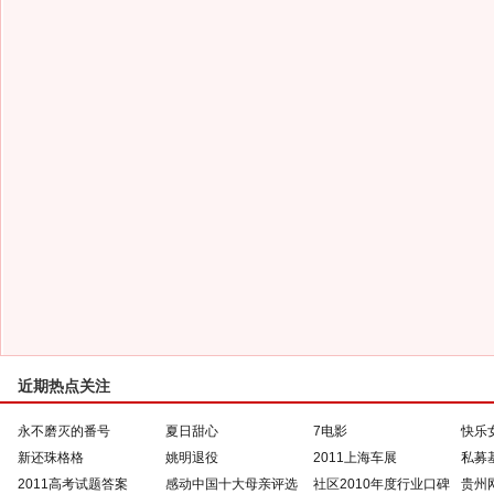
近期热点关注
永不磨灭的番号
夏日甜心
7电影
快乐
新还珠格格
姚明退役
2011上海车展
私募
2011高考试题答案
感动中国十大母亲评选
社区2010年度行业口碑
贵州