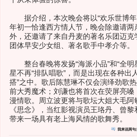
据介绍，本次晚会将以“欢乐世博年
年初一恰逢西方情人节，晚会除邀请两
外，还邀请了来自丹麦的著名乐团迈克
团体早安少女组、著名歌手中孝介等。
整台春晚将发扬“海派小品”和“全明
星不再“排队唱歌”，而是出现在各种出
搭”之中。歌后陈慧琳不仅会演绎劲歌
前大秀魔术；刘谦也将首次在荧屏亮嗓
漫情歌。周立波更将与歌坛大姐大毛阿
《思念》，当红影视演员王珞丹、曾黎
带来一场具有老上海风情的歌舞秀。
我来说两句
(