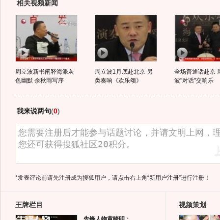
相关视频新闻
周立波新书阐释海派灰
周立波1月底赴北京 另
全场普通话赴京 
色幽默 余秋雨写序
类奏响《欢乐颂》
波"对话"交响乐
我来说两句
(
0
)
*发表评论前请先注册成为搜狐用户，请点击右上角
“新用户注册”
进行注册！
王牌栏目
视频策划
先锋人物黄晓明：