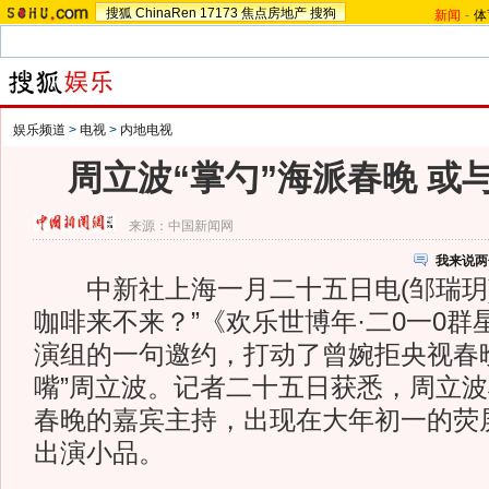
搜狐
ChinaRen
17173
焦点房地产
搜狗
新闻
-
体
娱乐频道
>
电视
>
内地电视
周立波“掌勺”海派春晚 或
来源：
中国新闻网
我来说两
中新社上海一月二十五日电(邹瑞玥)
咖啡来不来？”《欢乐世博年·二0一0
演组的一句邀约，打动了曾婉拒央视春
嘴”周立波。记者二十五日获悉，周立波
春晚的嘉宾主持，出现在大年初一的荧
出演小品。