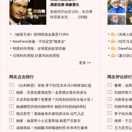
感谢低潮 偶像重生
黄晓明开始意识到，有些事
情需要改变。……
[详细]
《秘密天使》陈翔情迷金素恩YURA
《先锋人
NewFace张俪：不怕定型“物质女”
《综艺马
明星时尚周报：女明星的欲望衣橱
《NewF
日韩时尚周报
好莱坞街拍周报
《夏日甜
更多 >>
网友点击排行
网友评论排行
1
1
《比利林恩》首映 章子怡范冰冰冯小刚捧场红毯
董卿：这两
2
2
独家：买菜也要拗造型！金星携女逛街有派头
刘德华新片
3
3
京东和奶茶哪个更重要？刘强东的回答全场大笑！
为救母女俩
4
4
杨威晒照庆祝结婚8周年 杨阳洋轻抚妈妈孕肚
刘德华扮邋
5
5
艳压群芳！唐嫣修身长裙现身活动 仙气儿足
章子怡斥港
6
6
独家：姚晨带小土豆逛商场 购置产后新衣
律师：于正
7
7
成都风味！张靓颖冯轲曝婚纱照 吃串串打麻将
王力宏否认