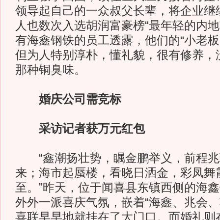
领导起自己的一众叔父长辈，将企业继
人也数次入选胡润富豪榜“最年轻的内地
有海鑫钢铁的员工透露，他们的“小老板
但为人特别淳朴，懂礼貌，很有修养，
那种铜臭味。
婚庆公司需竞标
采访记者获万元红包
“鑫潮扬壮势，瞩金鹏举义，前程兆
来；海市起蜃楼，看晓日洒金，彩凤舞
至。”昨天，位于闻喜县东镇西侧的海
外外一派喜庆气氛，嵌着“海鑫、兆会、
喜联早早地就挂在了大门口。而婚礼则