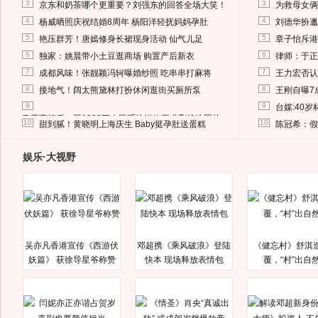
3
3
京东和奶茶哪个更重要？刘强东的回答全场大笑！
为救母女俩
4
4
杨威晒照庆祝结婚8周年 杨阳洋轻抚妈妈孕肚
刘德华扮邋
5
5
艳压群芳！唐嫣修身长裙现身活动 仙气儿足
章子怡斥港
6
6
独家：姚晨带小土豆逛商场 购置产后新衣
律师：于正
7
7
成都风味！张靓颖冯轲曝婚纱照 吃串串打麻将
王力宏否认
8
8
接地气！阔太熊黛林打扮休闲逛街买厕所泵
王刚自曝7
9
9
台媒:40
马蓉离婚后，砸1000万人民币给媒体要求删掉这照片
10
10
甜到腻！黄晓明上海庆生 Baby挺孕肚送蛋糕
陈冠希：假
娱乐·大视野
吴亦凡香港宣传《西游伏
邓超携《乘风破浪》登陆
《健忘村》舒淇
妖篇》 获徐导星爷称赞
快本 现场释放表情包
覆，“村”出自