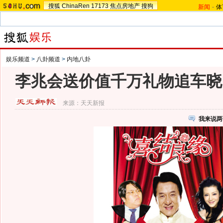
搜狐
ChinaRen
17173
焦点房地产
搜狗
新闻
-
体
娱乐频道
>
八卦频道
>
内地八卦
李兆会送价值千万礼物追车晓 
来源：
天天新报
我来说两