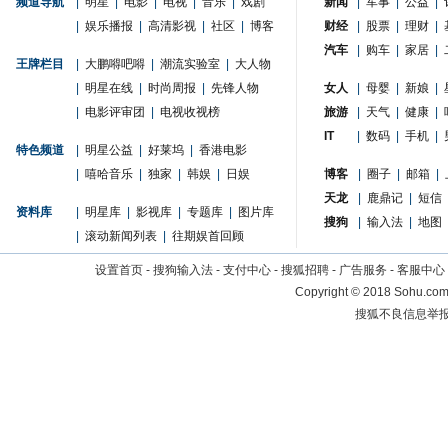
频道导航
|
明星
|
电影
|
电视
|
音乐
|
戏剧
新闻
|
军事
|
公益
|
|
娱乐播报
|
高清影视
|
社区
|
博客
财经
|
股票
|
理财
|
汽车
|
购车
|
家居
|
王牌栏目
|
大鹏嘚吧嘚
|
潮流实验室
|
大人物
|
明星在线
|
时尚周报
|
先锋人物
女人
|
母婴
|
新娘
|
|
电影评审团
|
电视收视榜
旅游
|
天气
|
健康
|
IT
|
数码
|
手机
|
特色频道
|
明星公益
|
好莱坞
|
香港电影
|
嘻哈音乐
|
独家
|
韩娱
|
日娱
博客
|
圈子
|
邮箱
|
天龙
|
鹿鼎记
|
短信
资料库
|
明星库
|
影视库
|
专题库
|
图片库
搜狗
|
输入法
|
地图
|
滚动新闻列表
|
往期娱首回顾
设置首页
-
搜狗输入法
-
支付中心
-
搜狐招聘
-
广告服务
-
客服中心
Copyright
©
2018 Sohu.com 
搜狐不良信息举