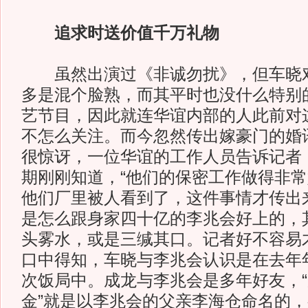
追求时送价值千万礼物
虽然出演过《非诚勿扰》，但车晓对
多是混个脸熟，而其平时也没什么特别
艺节目，因此就连华谊内部的人此前对这
不怎么关注。而今忽然传出嫁豪门的婚
很惊讶，一位华谊的工作人员告诉记者
期刚刚知道，“他们的保密工作做得非
他们厂里被人看到了，这件事情才传出
是怎么跟身家四十亿的李兆会好上的，
头雾水，或是三缄其口。记者好不容易
口中得知，车晓与李兆会认识是在去年
次饭局中。成龙与李兆会是多年好友，
金”就是以李兆会的父亲李海仓命名的，初