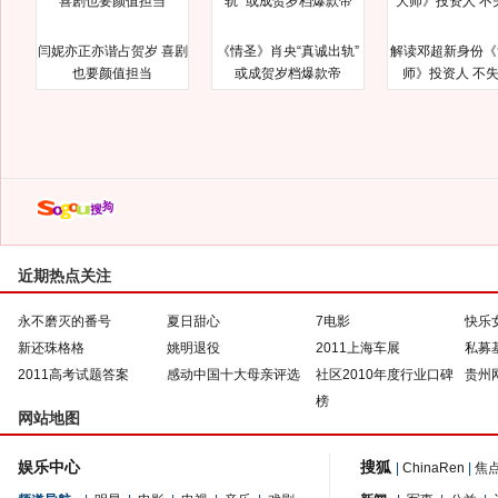
闫妮亦正亦谐占贺岁 喜剧
《情圣》肖央“真诚出轨”
解读邓超新身份《
也要颜值担当
或成贺岁档爆款帝
师》投资人 不
近期热点关注
永不磨灭的番号
夏日甜心
7电影
快乐
新还珠格格
姚明退役
2011上海车展
私募
2011高考试题答案
感动中国十大母亲评选
社区2010年度行业口碑
贵州
榜
网站地图
娱乐中心
搜狐
|
ChinaRen
|
焦