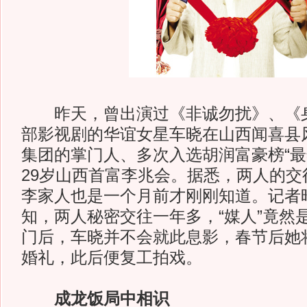
昨天，曾出演过《非诚勿扰》、《身
部影视剧的华谊女星车晓在山西闻喜县
集团的掌门人、多次入选胡润富豪榜“最
29岁山西首富李兆会。据悉，两人的交
李家人也是一个月前才刚刚知道。记者
知，两人秘密交往一年多，“媒人”竟然
门后，车晓并不会就此息影，春节后她
婚礼，此后便复工拍戏。
成龙饭局中相识