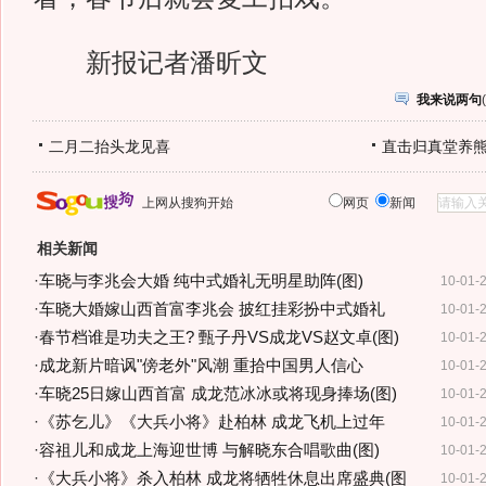
新报记者潘昕文
我来说两句
(
二月二抬头龙见喜
直击归真堂养
上网从搜狗开始
网页
新闻
相关新闻
·
车晓与李兆会大婚 纯中式婚礼无明星助阵(图)
10-01-
·
车晓大婚嫁山西首富李兆会 披红挂彩扮中式婚礼
10-01-
·
春节档谁是功夫之王? 甄子丹VS成龙VS赵文卓(图)
10-01-
·
成龙新片暗讽"傍老外"风潮 重拾中国男人信心
10-01-
·
车晓25日嫁山西首富 成龙范冰冰或将现身捧场(图)
10-01-
·
《苏乞儿》《大兵小将》赴柏林 成龙飞机上过年
10-01-
·
容祖儿和成龙上海迎世博 与解晓东合唱歌曲(图)
10-01-
·
《大兵小将》杀入柏林 成龙将牺牲休息出席盛典(图
10-01-