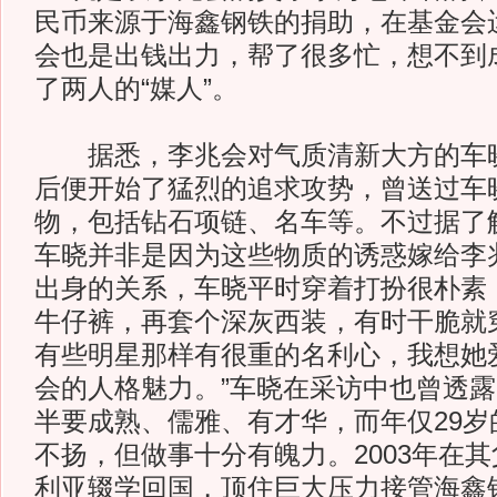
民币来源于海鑫钢铁的捐助，在基金会
会也是出钱出力，帮了很多忙，想不到
了两人的“媒人”。
据悉，李兆会对气质清新大方的车晓
后便开始了猛烈的追求攻势，曾送过车
物，包括钻石项链、名车等。不过据了
车晓并非是因为这些物质的诱惑嫁给李
出身的关系，车晓平时穿着打扮很朴素
牛仔裤，再套个深灰西装，有时干脆就
有些明星那样有很重的名利心，我想她
会的人格魅力。”车晓在采访中也曾透
半要成熟、儒雅、有才华，而年仅29岁
不扬，但做事十分有魄力。2003年在
利亚辍学回国，顶住巨大压力接管海鑫