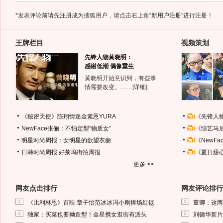
*发表评论前请先注册成为搜狐用户，请点击右上角
“新用户注册”
进行注册！
王牌栏目
视频策划
先锋人物黄晓明：
感谢低潮 偶像重生
黄晓明开始意识到，有些事
情需要改变。……
[详细]
《秘密天使》陈翔情迷金素恩YURA
《先锋人
NewFace张俪：不怕定型“物质女”
《综艺马
明星时尚周报：女明星的欲望衣橱
《NewF
日韩时尚周报
好莱坞街拍周报
《夏日甜
更多 >>
网友点击排行
网友评论排行
1
1
《比利林恩》首映 章子怡范冰冰冯小刚捧场红毯
董卿：这两
2
2
独家：买菜也要拗造型！金星携女逛街有派头
刘德华新片