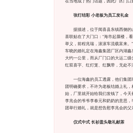
在当地成了热门话题，因此厂区门口
张灯结彩 小老板为员工发礼金
据描述，位于闻喜县东镇西侧的山
喜联贴在了大门口：“海市起蜃楼，
举义，前程兆瑞，滚滚车流载富来。”
车晓的婚礼定在海鑫集团厂区内湖鑫
大约一公里，而从厂门口的大运二级
红双喜字、红灯笼、红飘带，无处不
一位海鑫的员工透露，他们集团现有
团明确要求，不许为老板结婚上礼，相
始，厂里就开始给我们发钱了，今天
李兆会的爷爷李春元和奶奶的意思，
团举行婚礼，就是想告慰李兆会的父
仪式中式 长衫盖头敬礼献茶