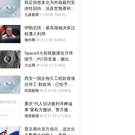
韩足协曾多次为外籍裁判安
排性招待，涉及世预赛和奥
预赛，韩足协回应
九派新闻
7小时前
39评论
伊朗总统：最高领袖决策过
程遭人利用
海外网
昨天15:09
94评论
SpaceX火箭残骸撞击月球
细节：约7倍音速，砸出直
径约30米撞击坑
大众网
昨天16:11
37评论
西安一国企拖欠工程款致项
目停工 财政局：已给予处
分，正督促整改
封面新闻
昨天10:38
155评论
重庆“代人信访被判寻衅滋
事”案检方撤诉、警方撤
案，两被告人获国赔
澎湃新闻
昨天17:33
171评论
普京再向东方借兵，这次出