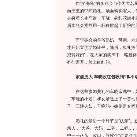
作为“海龟”的李兆会与作为大名星
而庄重的中式婚礼。场面确实宏大，
会身着长袍马褂，车晓一身红花旗袍
后李兆会竟然用一杆秤掀起了新娘的
而李兆会的爷爷奶奶、母亲、六叔
才开始宣读结婚证书，随后，典礼按
戒背媳妇”，在大家的笑声中，略显
有些害羞，脸上红红的。
家族庞大 车晓收红包收到“拿不动
在这些参加典礼的车晓亲属中，好
（车晓的小名）和女婿送上了一首七
子、三姨夫妇，车晓的小姨则是专程
婚礼的最后一个环节是“认亲”。新
亲人，“大爸、大妈，二爸、二妈…
中一一认亲、改口，并挨个“讨要红