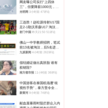
网友曝公司实行“上四休
三”，但要降薪1000元，不
接受只能辞职
光明网
3小时前
47评论
三连胜！赵松源传射U17国
足2-1勒沃库森U17 淘汰赛
将战河床
射门中国
昨天21:50
51评论
佛山一中学教师招聘，笔试
前13名被淘汰，后5名进体
检，被疑萝卜岗，官方通
九派新闻
4小时前
262评论
报：已叫停
假结婚证做出真胚胎 谁有
权销毁?
南方都市报
11小时前
36评论
中国游客在泰国机场遭“歧
视性手势”，泰方责令全面
调查，对责任人采取最严厉
新黄河
9小时前
74评论
处分
献血屋暴雨时阻拦群众入内