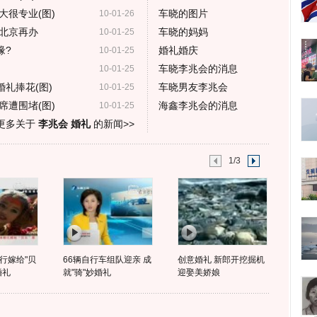
大很专业(图)
车晓的图片
10-01-26
北京再办
车晓的妈妈
10-01-25
缘?
婚礼婚庆
10-01-25
车晓李兆会的消息
10-01-25
礼捧花(图)
车晓男友李兆会
10-01-25
席遭围堵(图)
海鑫李兆会的消息
10-01-25
更多关于
李兆会 婚礼
的新闻>>
1/3
行嫁给"贝
66辆自行车组队迎亲 成
创意婚礼 新郎开挖掘机
婚礼
就"骑"妙婚礼
迎娶美娇娘