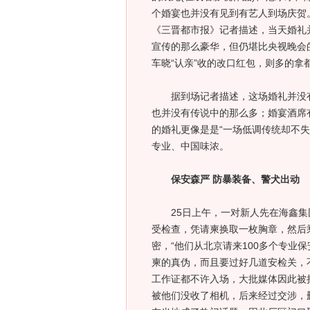
个婚宴也并没有见到有艺人到场庆贺
《三晋都市报》记者描述，当天婚礼
宣传的那么豪华，但仍堪比央视晚会
车晓“认亲”收的改口红包，则多的拿
据到场记者描述，这场婚礼并没有外
也并没有传说中的那么多；婚宴酒席
的婚礼更像是是“一场低调传统却不
专业、中国味浓。
保安森严 防暴装备、警犬出动
25日上午，一对新人先在海鑫集团
受检查，凭请柬换取一枚胸章，然后
密，“他们从北京请来100多个专业
柬的真伪，而且要过好几道安检关，
工作证都不许入场，大批媒体因此被
被他们没收了相机，后来经过交涉，