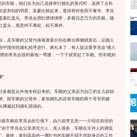
的车晓，他们在为自己选择举行婚礼的形式时，选择了古朴
但是和别的明星、富豪比较起来，显得有特色而不奢华。李兆
盖着红盖头。李兆会用红绣球绸带，牵着仪态万方的车晓，随
红盖头，寓意秤不离砣，砣不离秤。
，及车晓的父母均身着唐装分别在舞台两侧就座后，证婚人
照中国传统婚礼程序进行。典礼末了，有人提议要李兆会“猪八
体胖的李兆会很利索地一弯腰，一下子就背起了车晓。而车晓则
”
多都是从外地专程赶来的。车晓的父亲还为自己的女儿妞妞
律。除车晓的父母外，参加婚礼的还有车晓的两个哥哥和嫂
从挪威赶到婚礼现场的。
娘车晓在李兆会的引领下，由六叔李文杰一一介绍在前排的
…”由于李兆会父亲弟兄六人，亲人很多，车晓在主持人的调侃
包”。最终，拿到高高的一摞红包的车晓不得不求助身边的工作