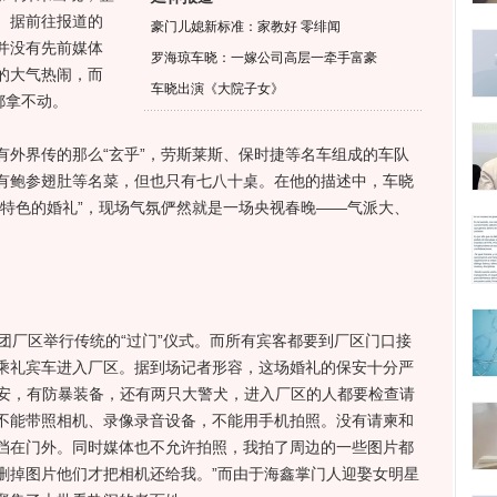
。据前往报道的
豪门儿媳新标准：家教好 零绯闻
并没有先前媒体
罗海琼车晓：一嫁公司高层一牵手富豪
的大气热闹，而
车晓出演《大院子女》
都拿不动。
界传的那么“玄乎”，劳斯莱斯、保时捷等名车组成的车队
有鲍参翅肚等名菜，但也只有七八十桌。在他的描述中，车晓
失特色的婚礼”，现场气氛俨然就是一场央视春晚——气派大、
厂区举行传统的“过门”仪式。而所有宾客都要到厂区门口接
乘礼宾车进入厂区。据到场记者形容，这场婚礼的保安十分严
保安，有防暴装备，还有两只大警犬，进入厂区的人都要检查请
不能带照相机、录像录音设备，不能用手机拍照。没有请柬和
挡在门外。同时媒体也不允许拍照，我拍了周边的一些图片都
删掉图片他们才把相机还给我。”而由于海鑫掌门人迎娶女明星