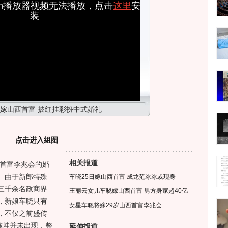
ash播放器视频无法播放，点击
这里
安
装
嫁山西首富 披红挂彩扮中式婚礼
点击进入组图
相关报道
首富李兆会的婚
。由于新郎特殊
车晓25日嫁山西首富 成龙范冰冰或现身
三千余名政商界
王丽云女儿车晓嫁山西首富 男方身家超40亿
，新娘车晓只有
女星车晓将嫁29岁山西首富李兆会
，不仅之前盛传
陈坤并未出现，整
延伸报道