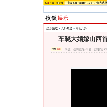
搜狐
ChinaRen
17173
焦点房
娱乐频道
>
八卦频道
>
内地八卦
车晓大婚嫁山西首
来源：
搜狐娱乐
作者：赵珊/文 CF