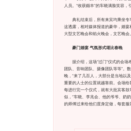
人员。“收获颇丰”的车晓满脸笑容，
典礼结束后，所有来宾均乘坐专车
这透露，相对媒体报道的豪华，婚宴相
大型文艺晚会和焰火晚会，文艺晚会
豪门婚宴 气氛形式堪比春晚
据介绍，这场“过门”仪式的会场布
团队、音响团队、摄像团队等等”。
晚，“来了几百人，大部分是当地以
重要的人士的位置就越靠前。会场给
每进行完一个仪式，就有大批宾客鼓
似，“车晓、李兆会、他的爷爷、奶
的师傅过来给他们度身定做，每套服