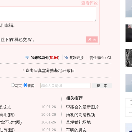
查看评论
他们幸福。
益下的“桃色交易”。
我来说两句
(
5194
)
复制链接
责任编辑：CL
直击归真堂养熊基地开放日
网页
新闻
相关推荐
是成龙
李兆会的最新图片
10-01-26
朋(图)
婚礼的高清视频
10-01-26
拿不动"(图)
草坪婚礼场地
10-01-26
阵(图)
车晓的男友
10-01-26