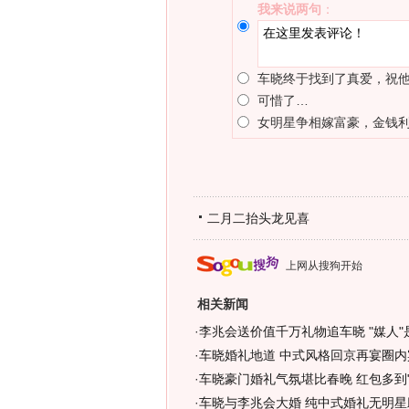
我来说两句
：
车晓终于找到了真爱，祝
可惜了…
女明星争相嫁富豪，金钱利
二月二抬头龙见喜
上网从搜狗开始
相关新闻
·
李兆会送价值千万礼物追车晓 "媒人"
·
车晓婚礼地道 中式风格回京再宴圈内宾
·
车晓豪门婚礼气氛堪比春晚 红包多到"
·
车晓与李兆会大婚 纯中式婚礼无明星助