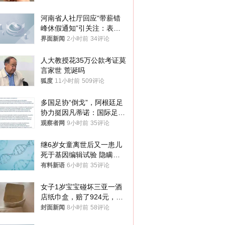
你们适不适合？
河南省人社厅回应“带薪错
峰休假通知”引关注：表述
不够准确，待修改后印发
界面新闻
2小时前
34评论
人大教授花35万公款考证莫
言家世 荒诞吗
狐度
11小时前
509评论
多国足协“倒戈”，阿根廷足
协力挺因凡蒂诺：国际足联
今后应继续在其领导下前行
观察者网
9小时前
35评论
继6岁女童离世后又一患儿
死于基因编辑试验 隐瞒一
年才对外披露
有料新语
6小时前
35评论
女子1岁宝宝碰坏三亚一酒
店纸巾盒，赔了924元，发
帖吐槽后酒店退还一半的
封面新闻
8小时前
58评论
钱，当地市监局回应