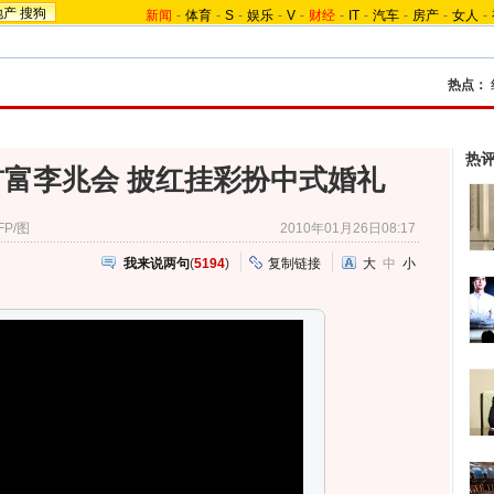
地产
搜狗
新闻
-
体育
-
S
-
娱乐
-
V
-
财经
-
IT
-
汽车
-
房产
-
女人
-
热点：
热
富李兆会 披红挂彩扮中式婚礼
P/图
2010年01月26日08:17
我来说两句
(
5194
)
复制链接
大
中
小