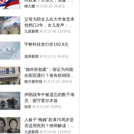
兵数量十分惊人，美媒：俄
朝要动真格？
烽火菌
昨天08:30
36评论
父母为陪女儿在大学食堂承
包档口2年，女儿发声：初
衷是为了陪伴，毕业后将不
九派新闻
昨天15:48
110评论
再营业
宇树科技发行价150.8元
澎湃新闻
昨天19:11
86评论
“婚外胚胎案”：假证为何能
在医院通行？谁有权销毁胚
胎？
南方都市报
昨天15:29
28评论
伊朗战争中被遗忘的数千海
员：困守霍尔木兹
知世
昨天15:06
29评论
人贩子“梅姨”若满75周岁是
否适用死刑？律师解读：很
大概率不会被判处死刑
九派新闻
昨天19:48
145评论