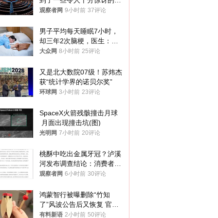
到了一些令人十分惊讶的消
息
观察者网
9小时前
37评论
男子平均每天睡眠7小时，
却三年2次脑梗，医生：这
样睡觉更伤身
大众网
8小时前
25评论
又是北大数院07级！苏炜杰
获“统计学界的诺贝尔奖”
环球网
3小时前
23评论
SpaceX火箭残骸撞击月球
 月面出现撞击坑(图)
光明网
7小时前
20评论
桃酥中吃出金属牙冠？泸溪
河发布调查结论：消费者已
澄清，所发视频情况不属实
观察者网
6小时前
30评论
鸿蒙智行被曝删除“竹知
了”风波公告后又恢复 官媒
曾力挺：劝华为要大度的，
有料新语
2小时前
50评论