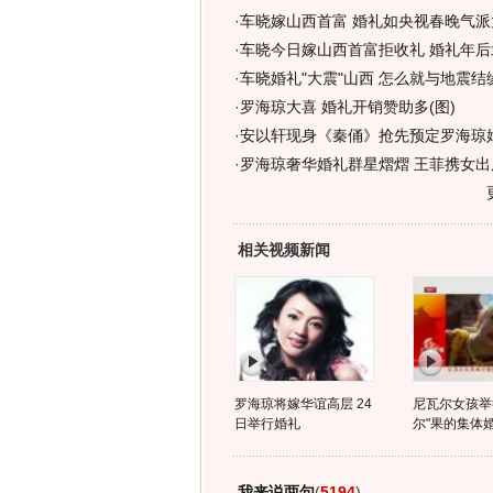
·
车晓嫁山西首富 婚礼如央视春晚气派
·
车晓今日嫁山西首富拒收礼 婚礼年后
·
车晓婚礼"大震"山西 怎么就与地震结
·
罗海琼大喜 婚礼开销赞助多(图)
·
安以轩现身《秦俑》抢先预定罗海琼婚
·
罗海琼奢华婚礼群星熠熠 王菲携女出
相关视频新闻
罗海琼将嫁华谊高层 24
尼瓦尔女孩举
日举行婚礼
尔"果的集体
我来说两句
(
5194
)