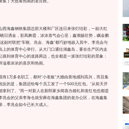
聚集了大批看热闹的老百姓。
西海鑫钢铁集团总部大楼和厂区连日来张灯结彩，一副大红
看晓日洒金，彩凤舞霞，浓浓喜气会心至；鑫潮扬壮势，瞩金鹏
这副对联把“车晓、兆会、海鑫”都巧妙地嵌入其中。李兆会与
岛上的体育中心举行。从大门口通往湖鑫岛，要在生产区内走
公路到体育中心的道路两边，也全都是一派张灯结彩的景象：
洋溢着浓浓的喜庆和热闹。
1万多名职工，都对“小老板”大婚由衷地感到高兴，而且集
反的是，集团还给每个员工发了一个500元红包。“从前天开
都拿到了。”而一对新人在新郎家乡闻喜办婚礼和发红包也都是
李兆会的父亲李海仓就安葬在海鑫集团的老办公区，在海鑫集
亲，李兆会如今已长大成人。