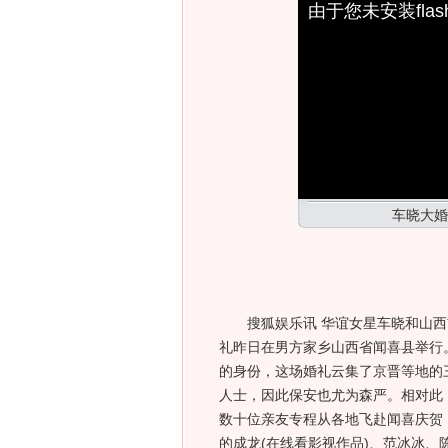
由于您未安装fl
车晓大婚
搜狐娱乐讯 华谊女星车晓和山西
礼昨日在男方家乡山西省闻喜县举行
的身份，这场婚礼云集了京晋等地的
人士，因此保安也尤为森严。相对此
数十位亲友专程从各地飞赴闻喜庆贺
的成龙(在线看影视作品)、范冰冰、