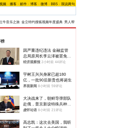
视频
-
播客
-
邮件
-
博客
-
微博
-
BBS
-
我说两句
红牛音乐之旅
金立特约搜狐视频年度盛典
男人帮
评榜
因严重违纪违法 金融监管
总局原局长李云泽被罢免全
国人大代表
经济观察报
2小时前
44评论
宇树王兴兴身家已超180
亿，一批90后新贵也将诞生
界面新闻
8小时前
59评论
大决战来了，朝鲜导弹部队
赴俄，普京新设特殊兵种，
76岁老将扛旗
虚怀论语
8小时前
21评论
高志凯：这次去美国，我听