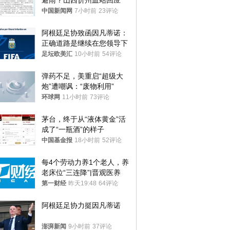
避雨？山西忻州血站回应
中国新闻网
7小时前
23评论
阿根廷足协致函因凡蒂诺：
正确道路是继续在您领导下
足坛欧美汇
10小时前
54评论
弹药不足，美重启“超级大
炮”遭嘲讽：“废物利用”
环球网
11小时前
73评论
茅台，终于从“液体黄金”活
成了“一瓶酒”的样子
中国基金报
18小时前
52评论
每4个劳动力养1个老人，养
老床位“三连降”|晋观医养
第一财经
昨天19:48
64评论
阿根廷足协力挺因凡蒂诺
澎湃新闻
9小时前
37评论