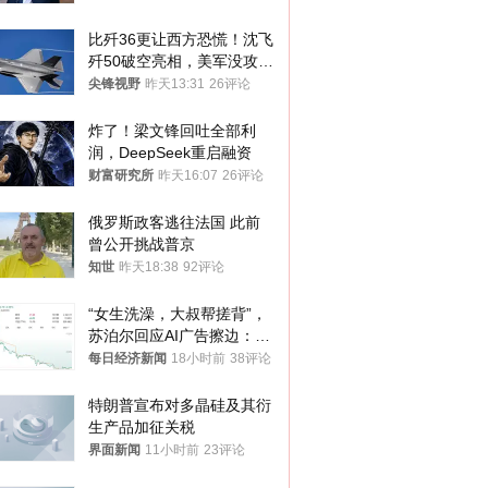
比歼36更让西方恐慌！沈飞
歼50破空亮相，美军没攻克
的技术被拿下
尖锋视野
昨天13:31
26评论
炸了！梁文锋回吐全部利
润，DeepSeek重启融资
财富研究所
昨天16:07
26评论
俄罗斯政客逃往法国 此前
曾公开挑战普京
知世
昨天18:38
92评论
“女生洗澡，大叔帮搓背”，
苏泊尔回应AI广告擦边：视
频全下架，已强化内容管理
每日经济新闻
18小时前
38评论
与审核
特朗普宣布对多晶硅及其衍
生产品加征关税
界面新闻
11小时前
23评论