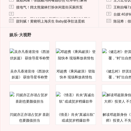
成都风味！张靓颖冯轲曝婚纱照 吃串串打麻将
王力宏否认
8
8
接地气！阔太熊黛林打扮休闲逛街买厕所泵
王刚自曝7
9
9
台媒:40
马蓉离婚后，砸1000万人民币给媒体要求删掉这照片
10
10
甜到腻！黄晓明上海庆生 Baby挺孕肚送蛋糕
陈冠希：假
娱乐·大视野
吴亦凡香港宣传《西游伏
邓超携《乘风破浪》登陆
《健忘村》舒淇
妖篇》 获徐导星爷称赞
快本 现场释放表情包
覆，“村”出自
闫妮亦正亦谐占贺岁 喜剧
《情圣》肖央“真诚出轨”
解读邓超新身份《
也要颜值担当
或成贺岁档爆款帝
师》投资人 不