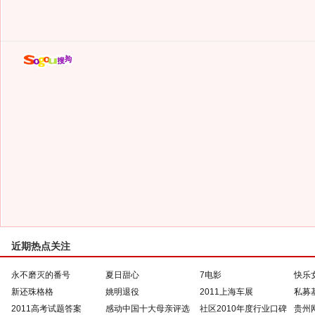
近期热点关注
永不磨灭的番号
夏日甜心
7电影
快乐
新还珠格格
姚明退役
2011上海车展
私募
2011高考试题答案
感动中国十大母亲评选
社区2010年度行业口碑
贵州