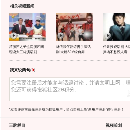
相关视频新闻
吕丽萍之子也闯演艺圈
林依晨何韵诗携手演话
任泉投资话剧 大
现读大三将演话剧
剧 大跳SJM经典舞
捧场不愁没人看
我来说两句
(
0
)
*发表评论前请先注册成为搜狐用户，请点击右上角
“新用户注册”
进行注册！
王牌栏目
视频策划