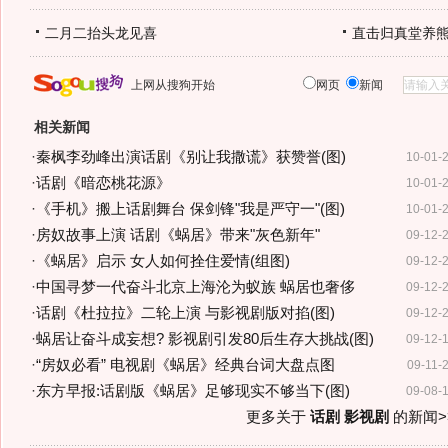
二月二抬头龙见喜
直击归真堂养
上网从搜狗开始
网页
新闻
相关新闻
·
秦枫李劲峰出演话剧《别让我撒谎》获赞誉(图)
10-01-
·
话剧《暗恋桃花源》
10-01-
·
《手机》搬上话剧舞台 保剑锋"我是严守一"(图)
10-01-
·
房奴故事上演 话剧《蜗居》带来"灰色新年"
09-12-
·
《蜗居》启示 女人如何拴住爱情(组图)
09-12-
·
中国寻梦一代奋斗北京上海沦为蚁族 蜗居也奢侈
09-12-
·
话剧《杜拉拉》二轮上演 与影视剧版对掐(图)
09-12-
·
蜗居让奋斗成妄想? 影视剧引发80后生存大挑战(图)
09-12-
·
“房奴必看” 电视剧《蜗居》经典台词大盘点图
09-11-
·
东方早报:话剧版《蜗居》足够现实不够当下(图)
09-08-
更多关于
话剧 影视剧
的新闻>