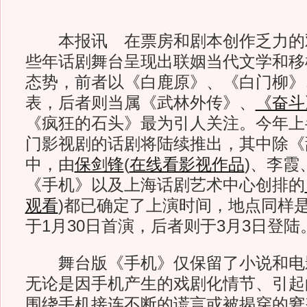
本报讯 在票房和剧本创作乏力的
些年话剧舞台呈现出联姻当代文学和移
态势，前者以《白鹿原》、《白门柳》
表，后者则当属《武林外传》、
《奋斗
《疯狂的石头》最为引人关注。今年上
门影视剧的话剧将陆续推出，其中除《
中，由
保剑锋
(
在线看影视作品
)
、李霞
《手机》以及上海话剧艺术中心创排的
观看
)
都已确定了上演时间，地点同样
于1月30日首演，后者则于3月3日登陆
舞台版《手机》仅保留了小说和电
无论是因手机产生的戏剧化情节、引起
围绕手机接连不断的谎言或被揭穿的窘