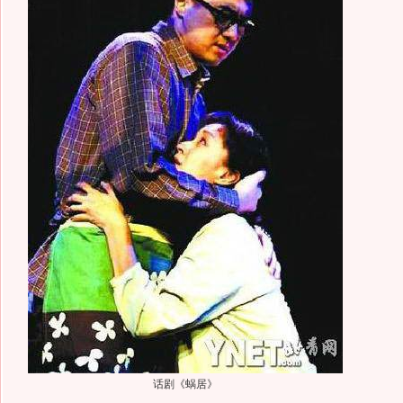
话剧《蜗居》