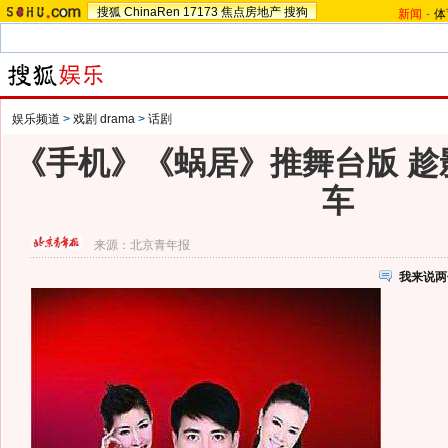
搜狐
ChinaRen
17173
焦点房地产
搜狗
新闻
-
体
娱乐频道
>
戏剧 drama
>
话剧
《手机》《蜗居》推舞台版 趁
车
来源：
北京青年报
我来说两