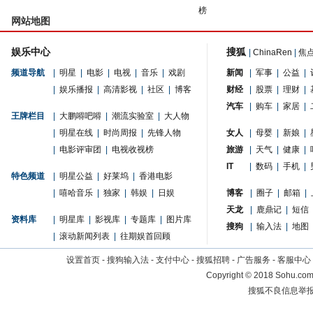
榜
网站地图
娱乐中心
搜狐
|
ChinaRen
|
焦
频道导航
|
明星
|
电影
|
电视
|
音乐
|
戏剧
新闻
|
军事
|
公益
|
|
娱乐播报
|
高清影视
|
社区
|
博客
财经
|
股票
|
理财
|
汽车
|
购车
|
家居
|
王牌栏目
|
大鹏嘚吧嘚
|
潮流实验室
|
大人物
|
明星在线
|
时尚周报
|
先锋人物
女人
|
母婴
|
新娘
|
|
电影评审团
|
电视收视榜
旅游
|
天气
|
健康
|
IT
|
数码
|
手机
|
特色频道
|
明星公益
|
好莱坞
|
香港电影
|
嘻哈音乐
|
独家
|
韩娱
|
日娱
博客
|
圈子
|
邮箱
|
天龙
|
鹿鼎记
|
短信
资料库
|
明星库
|
影视库
|
专题库
|
图片库
搜狗
|
输入法
|
地图
|
滚动新闻列表
|
往期娱首回顾
设置首页
-
搜狗输入法
-
支付中心
-
搜狐招聘
-
广告服务
-
客服中心
Copyright
©
2018 Sohu.com 
搜狐不良信息举