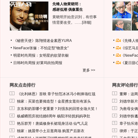
先锋人物黄晓明：
感谢低潮 偶像重生
黄晓明开始意识到，有些事
情需要改变。……
[详细]
《秘密天使》陈翔情迷金素恩YURA
《先锋人
NewFace张俪：不怕定型“物质女”
《综艺马
明星时尚周报：女明星的欲望衣橱
《NewF
日韩时尚周报
好莱坞街拍周报
《夏日甜
更多 >>
网友点击排行
网友评论排行
1
1
《比利林恩》首映 章子怡范冰冰冯小刚捧场红毯
董卿：这两
2
2
独家：买菜也要拗造型！金星携女逛街有派头
刘德华新片
3
3
京东和奶茶哪个更重要？刘强东的回答全场大笑！
为救母女俩
4
4
杨威晒照庆祝结婚8周年 杨阳洋轻抚妈妈孕肚
刘德华扮邋
5
5
艳压群芳！唐嫣修身长裙现身活动 仙气儿足
章子怡斥港
6
6
独家：姚晨带小土豆逛商场 购置产后新衣
律师：于正
7
7