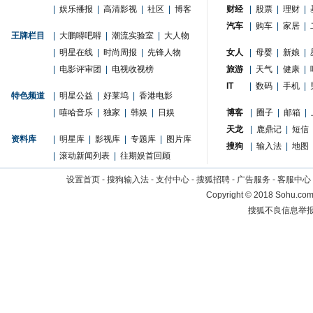
|
娱乐播报
|
高清影视
|
社区
|
博客
财经
|
股票
|
理财
|
汽车
|
购车
|
家居
|
王牌栏目
|
大鹏嘚吧嘚
|
潮流实验室
|
大人物
|
明星在线
|
时尚周报
|
先锋人物
女人
|
母婴
|
新娘
|
|
电影评审团
|
电视收视榜
旅游
|
天气
|
健康
|
IT
|
数码
|
手机
|
特色频道
|
明星公益
|
好莱坞
|
香港电影
|
嘻哈音乐
|
独家
|
韩娱
|
日娱
博客
|
圈子
|
邮箱
|
天龙
|
鹿鼎记
|
短信
资料库
|
明星库
|
影视库
|
专题库
|
图片库
搜狗
|
输入法
|
地图
|
滚动新闻列表
|
往期娱首回顾
设置首页
-
搜狗输入法
-
支付中心
-
搜狐招聘
-
广告服务
-
客服中心
Copyright
©
2018 Sohu.com 
搜狐不良信息举