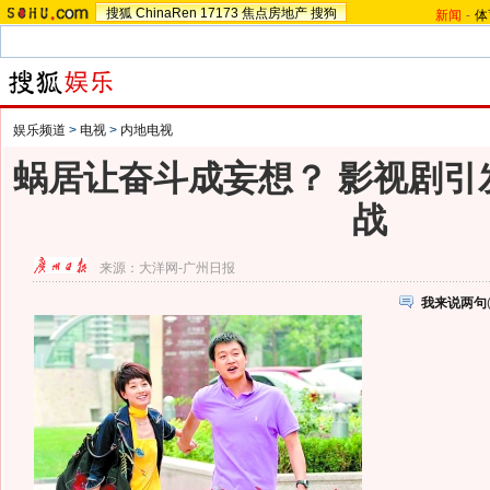
搜狐
ChinaRen
17173
焦点房地产
搜狗
新闻
-
体
娱乐频道
>
电视
>
内地电视
蜗居让奋斗成妄想？ 影视剧引
战
来源：
大洋网-广州日报
我来说两句