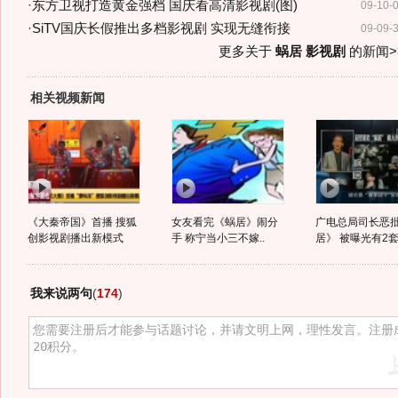
·
东方卫视打造黄金强档 国庆看高清影视剧(图)
09-10-
·
SiTV国庆长假推出多档影视剧 实现无缝衔接
09-09-
更多关于
蜗居 影视剧
的新闻>
相关视频新闻
《大秦帝国》首播 搜狐
女友看完《蜗居》闹分
广电总局司长恶
创影视剧播出新模式
手 称宁当小三不嫁..
居》 被曝光有2
我来说两句
(
174
)