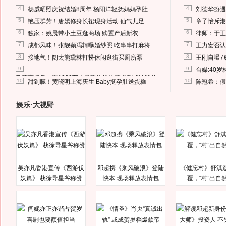
4
4
杨威晒照庆祝结婚8周年 杨阳洋轻抚妈妈孕肚
刘德华扮邋
5
5
艳压群芳！唐嫣修身长裙现身活动 仙气儿足
章子怡斥港
6
6
独家：姚晨带小土豆逛商场 购置产后新衣
律师：于正
7
7
成都风味！张靓颖冯轲曝婚纱照 吃串串打麻将
王力宏否认
8
8
接地气！阔太熊黛林打扮休闲逛街买厕所泵
王刚自曝7
9
9
台媒:40
马蓉离婚后，砸1000万人民币给媒体要求删掉这照片
10
10
甜到腻！黄晓明上海庆生 Baby挺孕肚送蛋糕
陈冠希：假
娱乐·大视野
吴亦凡香港宣传《西游伏
邓超携《乘风破浪》登陆
《健忘村》舒淇
妖篇》 获徐导星爷称赞
快本 现场释放表情包
覆，“村”出自