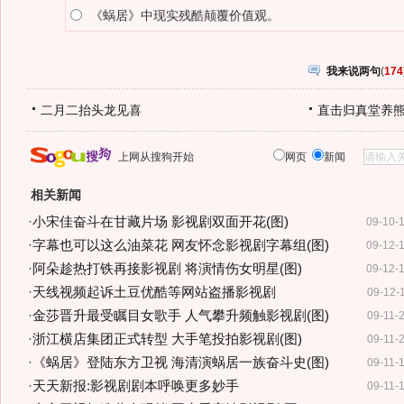
《蜗居》中现实残酷颠覆价值观。
我来说两句
(
174
二月二抬头龙见喜
直击归真堂养
上网从搜狗开始
网页
新闻
相关新闻
·
小宋佳奋斗在甘藏片场 影视剧双面开花(图)
09-10-
·
字幕也可以这么油菜花 网友怀念影视剧字幕组(图)
09-12-
·
阿朵趁热打铁再接影视剧 将演情伤女明星(图)
09-12-
·
天线视频起诉土豆优酷等网站盗播影视剧
09-12-
·
金莎晋升最受瞩目女歌手 人气攀升频触影视剧(图)
09-11-
·
浙江横店集团正式转型 大手笔投拍影视剧(图)
09-11-
·
《蜗居》登陆东方卫视 海清演蜗居一族奋斗史(图)
09-11-
·
天天新报:影视剧剧本呼唤更多妙手
09-11-