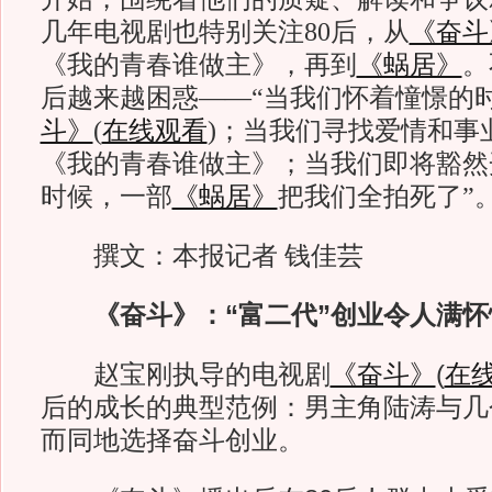
几年电视剧也特别关注80后，从
《奋斗
《我的青春谁做主》，再到
《蜗居》
。
后越来越困惑——“当我们怀着憧憬的
斗》
(
在线观看
)；当我们寻找爱情和事
《我的青春谁做主》；当我们即将豁然
时候，一部
《蜗居》
把我们全拍死了”
撰文：本报记者 钱佳芸
《奋斗》：“富二代”创业令人满怀
赵宝刚执导的电视剧
《奋斗》
(
在
后的成长的典型范例：男主角陆涛与几
而同地选择奋斗创业。