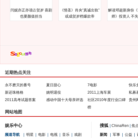
闫妮亦正亦谐占贺岁 喜剧
《情圣》肖央“真诚出轨”
解读邓超新身份《
也要颜值担当
或成贺岁档爆款帝
师》投资人 不
近期热点关注
永不磨灭的番号
夏日甜心
7电影
快乐
新还珠格格
姚明退役
2011上海车展
私募
2011高考试题答案
感动中国十大母亲评选
社区2010年度行业口碑
贵州
榜
网站地图
娱乐中心
搜狐
|
ChinaRen
|
焦
频道导航
|
明星
|
电影
|
电视
|
音乐
|
戏剧
新闻
|
军事
|
公益
|