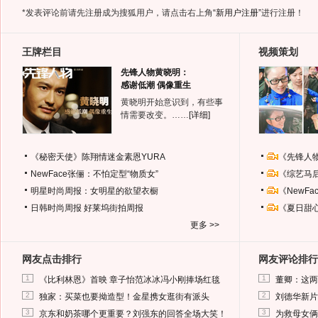
*发表评论前请先注册成为搜狐用户，请点击右上角
“新用户注册”
进行注册！
王牌栏目
视频策划
先锋人物黄晓明：
感谢低潮 偶像重生
黄晓明开始意识到，有些事
情需要改变。……
[详细]
《秘密天使》陈翔情迷金素恩YURA
《先锋人
NewFace张俪：不怕定型“物质女”
《综艺马
明星时尚周报：女明星的欲望衣橱
《NewF
日韩时尚周报
好莱坞街拍周报
《夏日甜
更多 >>
网友点击排行
网友评论排行
1
1
《比利林恩》首映 章子怡范冰冰冯小刚捧场红毯
董卿：这两
2
2
独家：买菜也要拗造型！金星携女逛街有派头
刘德华新片
3
3
京东和奶茶哪个更重要？刘强东的回答全场大笑！
为救母女俩