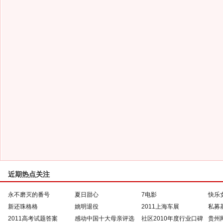
近期热点关注
永不磨灭的番号
夏日甜心
7电影
快乐
新还珠格格
姚明退役
2011上海车展
私募
2011高考试题答案
感动中国十大母亲评选
社区2010年度行业口碑
贵州