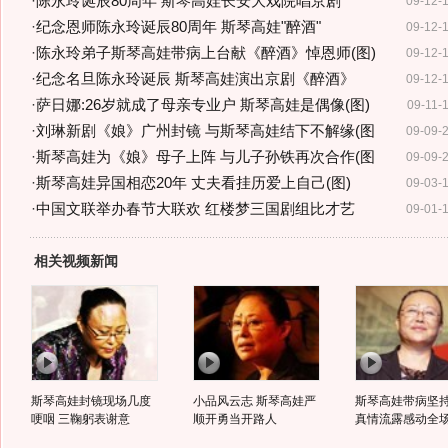
·
陈永玲诞辰80周年 斯琴高娃长安大戏院唱京剧
09-12-
·
纪念恩师陈永玲诞辰80周年 斯琴高娃"醉酒"
09-12-
·
陈永玲弟子斯琴高娃带病上台献《醉酒》悼恩师(图)
09-12-
·
纪念名旦陈永玲诞辰 斯琴高娃演出京剧《醉酒》
09-12-
·
萨日娜:26岁就成了母亲专业户 斯琴高娃是偶像(图)
09-11-
·
刘琳新剧《娘》广州封镜 与斯琴高娃结下不解缘(图
09-09-
·
斯琴高娃为《娘》母子上阵 与儿子孙铁再次合作(图
09-09-
·
斯琴高娃异国相恋20年 丈夫看挂历爱上自己(图)
09-03-
·
中国文联举办春节大联欢 红楼梦三国剧组比才艺
09-01-
相关视频新闻
斯琴高娃封镜现场几度
小品风云志 斯琴高娃严
斯琴高娃带病坚持
哽咽 三鞠躬表谢意
顺开勇当开路人
真情流露感动全