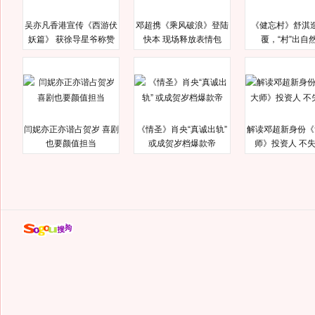
吴亦凡香港宣传《西游伏
邓超携《乘风破浪》登陆
《健忘村》舒淇
妖篇》 获徐导星爷称赞
快本 现场释放表情包
覆，“村”出自
闫妮亦正亦谐占贺岁 喜剧
《情圣》肖央“真诚出轨”
解读邓超新身份《
也要颜值担当
或成贺岁档爆款帝
师》投资人 不