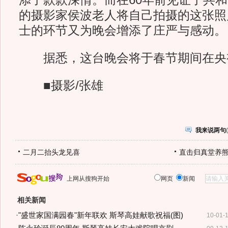
添了款款深情。而在60年前见证了共
的摄影家侯波老人将自己拍摄的这张照
士的环节又为晚会增添了庄严与感动。
据悉，这台晚会将于春节期间在央
■摄影/张雄
我来说两句
(
二月二抬头龙见喜
直击归真堂养
上网从搜狗开始
网页
新闻
相关新闻
·
"盛世家国满园春"新年联欢 斯琴高娃献歌祝福(图)
10-01-