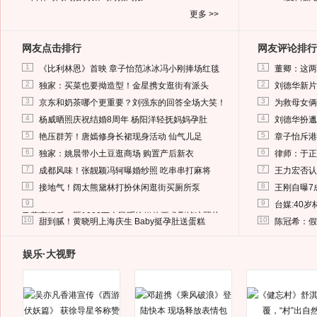
更多 >>
网友点击排行
网友评论排行
1
1
《比利林恩》首映 章子怡范冰冰冯小刚捧场红毯
董卿：这两
2
2
独家：买菜也要拗造型！金星携女逛街有派头
刘德华新片
3
3
京东和奶茶哪个更重要？刘强东的回答全场大笑！
为救母女俩
4
4
杨威晒照庆祝结婚8周年 杨阳洋轻抚妈妈孕肚
刘德华扮邋
5
5
艳压群芳！唐嫣修身长裙现身活动 仙气儿足
章子怡斥港
6
6
独家：姚晨带小土豆逛商场 购置产后新衣
律师：于正
7
7
成都风味！张靓颖冯轲曝婚纱照 吃串串打麻将
王力宏否认
8
8
接地气！阔太熊黛林打扮休闲逛街买厕所泵
王刚自曝7
9
9
台媒:40
马蓉离婚后，砸1000万人民币给媒体要求删掉这照片
10
10
甜到腻！黄晓明上海庆生 Baby挺孕肚送蛋糕
陈冠希：假
娱乐·大视野