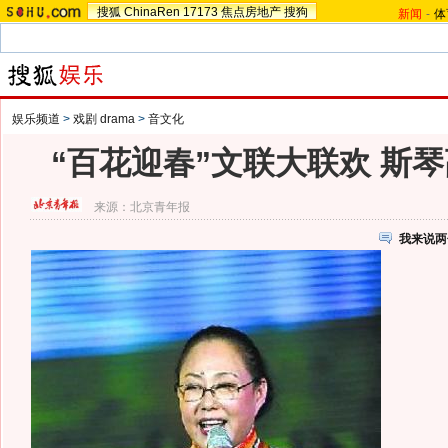
搜狐
ChinaRen
17173
焦点房地产
搜狗
新闻
-
体
娱乐频道
>
戏剧 drama
>
音文化
“百花迎春”文联大联欢 斯琴
来源：
北京青年报
我来说两