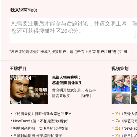
我来说两句
(
0
)
*发表评论前请先注册成为搜狐用户，请点击右上角
“新用户注册”
进行注册！
王牌栏目
视频策划
先锋人物黄晓明：
感谢低潮 偶像重生
黄晓明开始意识到，有些事
情需要改变。……
[详细]
《秘密天使》陈翔情迷金素恩YURA
《先锋人
NewFace张俪：不怕定型“物质女”
《综艺马
明星时尚周报：女明星的欲望衣橱
《NewF
日韩时尚周报
好莱坞街拍周报
《夏日甜