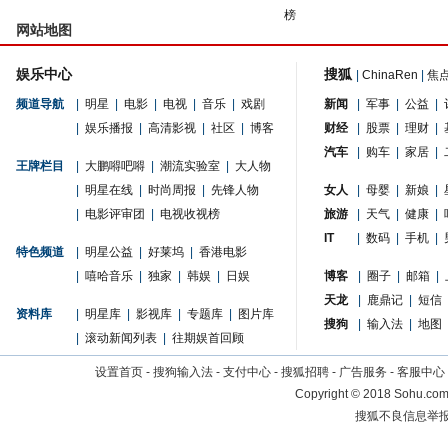
榜
网站地图
娱乐中心
搜狐
|
ChinaRen
|
焦
频道导航
|
明星
|
电影
|
电视
|
音乐
|
戏剧
新闻
|
军事
|
公益
|
|
娱乐播报
|
高清影视
|
社区
|
博客
财经
|
股票
|
理财
|
汽车
|
购车
|
家居
|
王牌栏目
|
大鹏嘚吧嘚
|
潮流实验室
|
大人物
|
明星在线
|
时尚周报
|
先锋人物
女人
|
母婴
|
新娘
|
|
电影评审团
|
电视收视榜
旅游
|
天气
|
健康
|
IT
|
数码
|
手机
|
特色频道
|
明星公益
|
好莱坞
|
香港电影
|
嘻哈音乐
|
独家
|
韩娱
|
日娱
博客
|
圈子
|
邮箱
|
天龙
|
鹿鼎记
|
短信
资料库
|
明星库
|
影视库
|
专题库
|
图片库
搜狗
|
输入法
|
地图
|
滚动新闻列表
|
往期娱首回顾
设置首页
-
搜狗输入法
-
支付中心
-
搜狐招聘
-
广告服务
-
客服中心
Copyright
©
2018 Sohu.com 
搜狐不良信息举