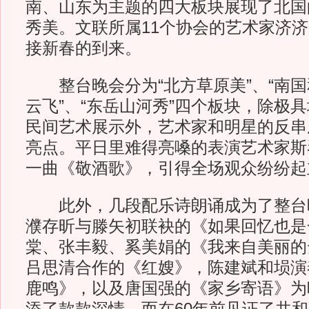
南、山东为主题的四大板块展现了北国
秀美。文联所属11个协会的艺术家济
接新春的到来。
整台晚会分为“北方草原美”、“南国和
云飞”、“东岳山河秀”四个板块，除极
民间艺术展示外，艺术家和明星的反串
亮点。平日里难得亮嗓的表演艺术家斯
一曲《敬酒歌》，引得全场观众纷纷起
此外，几段配乐诗朗诵成为了整台
濮存昕与滕矢初联袂的《如果回忆也是
棠、张丰毅、奚美娟的《我来自美丽的
吕思清合作的《红嫂》，陈建斌和埙演
鹿鸣》，以及唐国强的《家乡寄语》为