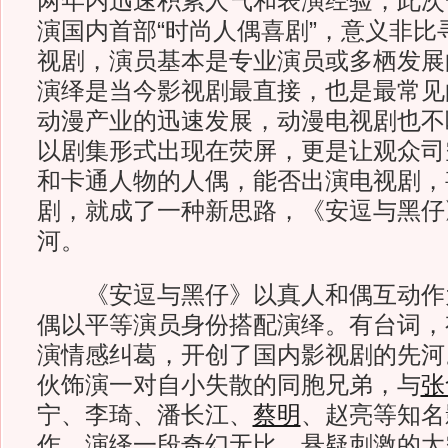
两年内迅速积累人气和表演经验，此次
演国内首部“时尚人偶喜剧”，意义非比
视剧，演员基本是专业演员或多栖发展
演绎是当今影视剧最直接，也是最常见
动漫产业的迅速发展，动漫电视剧也不
以剧集形式出现在荧屏，更是让观众司
和卡通人物的人偶，能否出演电视剧，
剧，就成了一种新思路，《安逗与黑仔
河。
《安逗与黑仔》以真人和偶互动作
偶以平等演员身份搭配演绎。有台词，
演情感纠葛，开创了国内影视剧的先河
伙饰演一对自小失散的同胞兄弟，与
张
宁、李琦、潘长江、
蔡明
、赵亮等知名
作，演绎一段奇幻无比、悬疑刺激的太