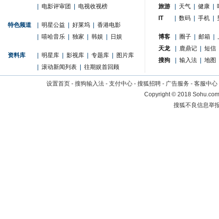
|
电影评审团
|
电视收视榜
旅游
|
天气
|
健康
|
IT
|
数码
|
手机
|
特色频道
|
明星公益
|
好莱坞
|
香港电影
|
嘻哈音乐
|
独家
|
韩娱
|
日娱
博客
|
圈子
|
邮箱
|
天龙
|
鹿鼎记
|
短信
资料库
|
明星库
|
影视库
|
专题库
|
图片库
搜狗
|
输入法
|
地图
|
滚动新闻列表
|
往期娱首回顾
设置首页
-
搜狗输入法
-
支付中心
-
搜狐招聘
-
广告服务
-
客服中心
Copyright
©
2018 Sohu.com 
搜狐不良信息举