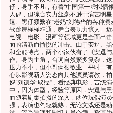
仔，身手不凡，有着“中国第一虚拟偶像
人偶，但综合实力丝毫不逊于演艺明星
逗、黑仔频繁在“老妈”刘德华的各种演
歌跳舞样样精通，舞台表现力惊人。近
电视、电影、漫画等领域更是全面出击
面的清新而愉悦的冲击。由于安逗、黑
和全能特点，两个小家伙有了《安逗与
作。身为主角，台词自然繁多复杂，这
压力不小，但小哥俩很敬业，平时一有
心以影视新人姿态向其他演员请教，拍
妈”刘德华“取经”，看经典电影，苦练
中，因为体型，经验等原因，安逗与黑
而随着剧集拍摄的深入，两位玩偶演员
强，表演也驾轻就熟，无论文戏还是动
过，深受导演和剧组人员夸赞，称其为