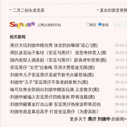
二月二抬头龙见喜
直击归真堂养
上网从搜狗开始
网页
新闻
相关新闻
·
黑仔大玩刘德华模仿秀 张含韵自曝很"花心"(图)
10-01-
·
周扒皮花仙子集结《安逗与黑仔》 造型奇特雷人(图
10-01-
·
国内首部人偶喜剧《安逗与黑仔》跻身虎年荧屏(图)
10-01-
·
安逗黑仔 "太空"过春晚 导演大赞星途无限(图)
10-01-
·
刘德华儿子安逗黑仔圣诞节新书火爆登场(图)
09-12-
·
刘德华"儿子"安逗黑仔不靠老妈靠努力(图)
09-11-
·
喻可欣将全部捐出刘德华赠送玩偶 义卖救灾(图)
09-09-
·
刘德华被编入安逗黑仔四格漫画 即将连载(图)
09-06-
·
刘德华砸重金打击山寨 安逗黑仔热辣送即将启动
09-06-
·
刘德华原是幕后高手 打造安逗黑仔《为爱高歌》
09-06-
更多关于
黑仔 刘德华
的新闻>