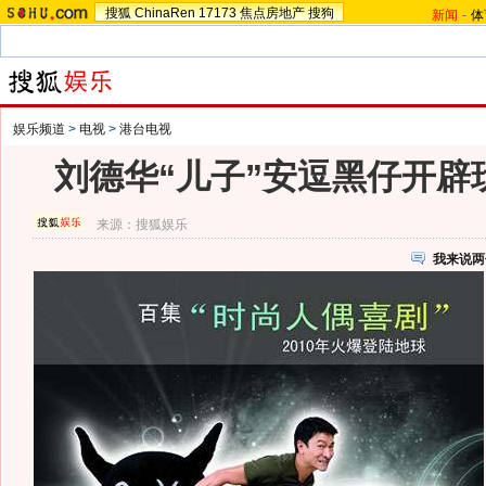
搜狐
ChinaRen
17173
焦点房地产
搜狗
新闻
-
体
娱乐频道
>
电视
>
港台电视
刘德华“儿子”安逗黑仔开辟
来源：
搜狐娱乐
我来说两