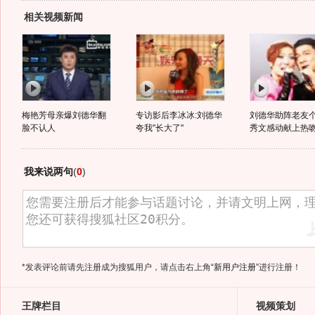
相关视频新闻
梅艳芳母亲爆刘德华翻
专访影后李冰冰:刘德华
刘德华助阵老友个
脸不认人
夸我"长大了"
秀文感动献上热
我来说两句
(
0
)
*发表评论前请先注册成为搜狐用户，请点击右上角
“新用户注册”
进行注册！
王牌栏目
视频策划