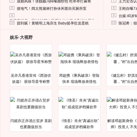
7
7
成都风味！张靓颖冯轲曝婚纱照 吃串串打麻将
王力宏否认
8
8
接地气！阔太熊黛林打扮休闲逛街买厕所泵
王刚自曝7
9
9
台媒:40
马蓉离婚后，砸1000万人民币给媒体要求删掉这照片
10
10
甜到腻！黄晓明上海庆生 Baby挺孕肚送蛋糕
陈冠希：假
娱乐·大视野
吴亦凡香港宣传《西游伏
邓超携《乘风破浪》登陆
《健忘村》舒淇
妖篇》 获徐导星爷称赞
快本 现场释放表情包
覆，“村”出自
闫妮亦正亦谐占贺岁 喜剧
《情圣》肖央“真诚出轨”
解读邓超新身份《
也要颜值担当
或成贺岁档爆款帝
师》投资人 不