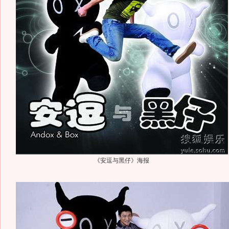
《安逗与黑仔》海报