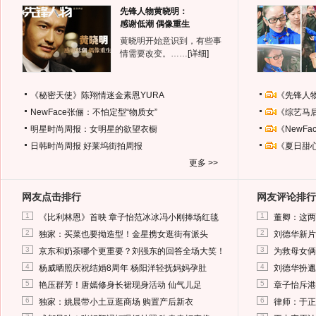
先锋人物黄晓明：
感谢低潮 偶像重生
黄晓明开始意识到，有些事
情需要改变。……
[详细]
《秘密天使》陈翔情迷金素恩YURA
《先锋人
NewFace张俪：不怕定型“物质女”
《综艺马
明星时尚周报：女明星的欲望衣橱
《NewF
日韩时尚周报
好莱坞街拍周报
《夏日甜
更多 >>
网友点击排行
网友评论排行
1
1
《比利林恩》首映 章子怡范冰冰冯小刚捧场红毯
董卿：这两
2
2
独家：买菜也要拗造型！金星携女逛街有派头
刘德华新片
3
3
京东和奶茶哪个更重要？刘强东的回答全场大笑！
为救母女俩
4
4
杨威晒照庆祝结婚8周年 杨阳洋轻抚妈妈孕肚
刘德华扮邋
5
5
艳压群芳！唐嫣修身长裙现身活动 仙气儿足
章子怡斥港
6
6
独家：姚晨带小土豆逛商场 购置产后新衣
律师：于正