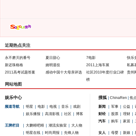
近期热点关注
永不磨灭的番号
夏日甜心
7电影
快乐
新还珠格格
姚明退役
2011上海车展
私募
2011高考试题答案
感动中国十大母亲评选
社区2010年度行业口碑
贵州
榜
网站地图
娱乐中心
搜狐
|
ChinaRen
|
焦
频道导航
|
明星
|
电影
|
电视
|
音乐
|
戏剧
新闻
|
军事
|
公益
|
|
娱乐播报
|
高清影视
|
社区
|
博客
财经
|
股票
|
理财
|
汽车
|
购车
|
家居
|
王牌栏目
|
大鹏嘚吧嘚
|
潮流实验室
|
大人物
|
明星在线
|
时尚周报
|
先锋人物
女人
|
母婴
|
新娘
|