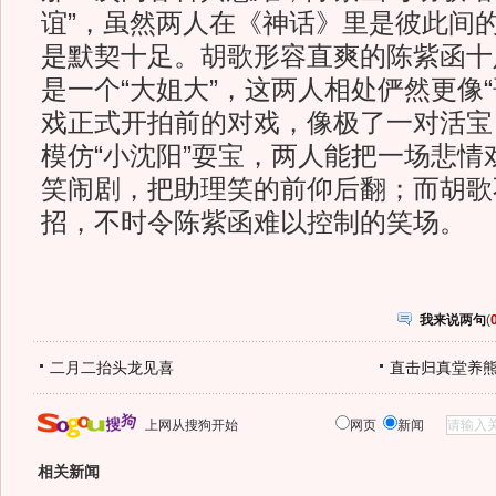
谊”，虽然两人在《神话》里是彼此间
是默契十足。胡歌形容直爽的陈紫函十
是一个“大姐大”，这两人相处俨然更像
戏正式开拍前的对戏，像极了一对活宝
模仿“小沈阳”耍宝，两人能把一场悲情
笑闹剧，把助理笑的前仰后翻；而胡歌
招，不时令陈紫函难以控制的笑场。
我来说两句
(
二月二抬头龙见喜
直击归真堂养
上网从搜狗开始
网页
新闻
相关新闻