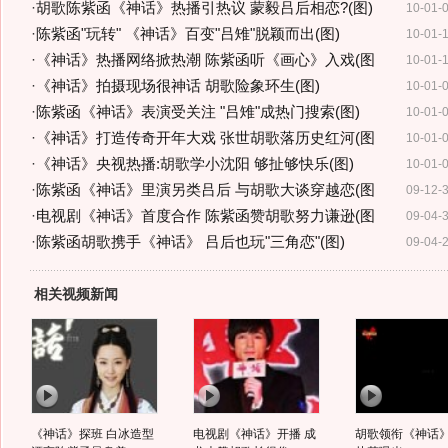
·
胡歌陈紫函《神话》热播引热议 蒙毅吕后相恋?(图)
10-01-
·
陈紫函"玩转" 《神话》百变"吕雉"脱颖而出(图)
10-01-
·
《神话》热播网络掀热潮 陈紫函听《画心》入戏(图
10-01-
·
《神话》拍摄现场很神话 胡歌险象环生(图)
10-01-
·
陈紫函《神话》表演受关注 "吕雉"成热门搜索(图)
10-01-
·
《神话》打造传奇开年大戏 张世胡歌落历史红河(图
10-01-
·
《神话》央视热播:胡歌学小沈阳 够扯够快乐(图)
10-01-
·
陈紫函《神话》里演另类吕后 与胡歌大谈穿越恋(图
09-12-
·
电视剧《神话》首度合作 陈紫函赞胡歌努力谦逊(图
09-04-
·
陈紫函胡歌携手《神话》 吕后也玩"三角恋"(图)
09-04-
相关视频新闻
《神话》探班 白冰造型
电视剧《神话》开播 成
胡歌领衔《神话