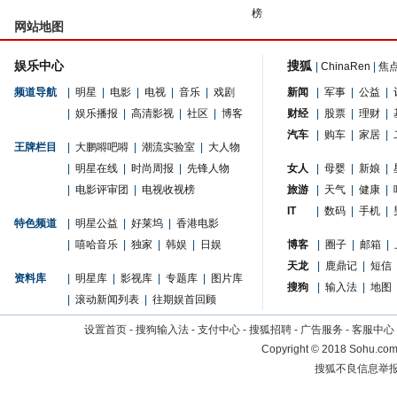
榜
网站地图
娱乐中心
搜狐
|
ChinaRen
|
焦
频道导航
|
明星
|
电影
|
电视
|
音乐
|
戏剧
新闻
|
军事
|
公益
|
|
娱乐播报
|
高清影视
|
社区
|
博客
财经
|
股票
|
理财
|
汽车
|
购车
|
家居
|
王牌栏目
|
大鹏嘚吧嘚
|
潮流实验室
|
大人物
|
明星在线
|
时尚周报
|
先锋人物
女人
|
母婴
|
新娘
|
|
电影评审团
|
电视收视榜
旅游
|
天气
|
健康
|
IT
|
数码
|
手机
|
特色频道
|
明星公益
|
好莱坞
|
香港电影
|
嘻哈音乐
|
独家
|
韩娱
|
日娱
博客
|
圈子
|
邮箱
|
天龙
|
鹿鼎记
|
短信
资料库
|
明星库
|
影视库
|
专题库
|
图片库
搜狗
|
输入法
|
地图
|
滚动新闻列表
|
往期娱首回顾
设置首页
-
搜狗输入法
-
支付中心
-
搜狐招聘
-
广告服务
-
客服中心
Copyright
©
2018 Sohu.com 
搜狐不良信息举