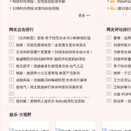
明星时尚周报：女明星的欲望衣橱
《NewF
日韩时尚周报
好莱坞街拍周报
《夏日甜
更多 >>
网友点击排行
网友评论排行
1
1
《比利林恩》首映 章子怡范冰冰冯小刚捧场红毯
董卿：这两
2
2
独家：买菜也要拗造型！金星携女逛街有派头
刘德华新片
3
3
京东和奶茶哪个更重要？刘强东的回答全场大笑！
为救母女俩
4
4
杨威晒照庆祝结婚8周年 杨阳洋轻抚妈妈孕肚
刘德华扮邋
5
5
艳压群芳！唐嫣修身长裙现身活动 仙气儿足
章子怡斥港
6
6
独家：姚晨带小土豆逛商场 购置产后新衣
律师：于正
7
7
成都风味！张靓颖冯轲曝婚纱照 吃串串打麻将
王力宏否认
8
8
接地气！阔太熊黛林打扮休闲逛街买厕所泵
王刚自曝7
9
9
台媒:40
马蓉离婚后，砸1000万人民币给媒体要求删掉这照片
10
10
甜到腻！黄晓明上海庆生 Baby挺孕肚送蛋糕
陈冠希：假
娱乐·大视野