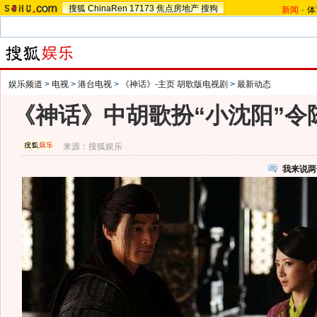
搜狐
ChinaRen
17173
焦点房地产
搜狗
新闻
-
体
娱乐频道
>
电视
>
港台电视
>
《神话》-主页 胡歌版电视剧
>
最新动态
《神话》中胡歌扮“小沈阳”令
来源：
搜狐娱乐
我来说两