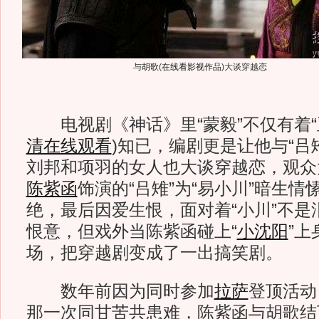
与
胡歌
(
在线看影视作品
)
大谈穿越恋
电视剧《神话》里“蒙毅”不仅有着“
清在线观看
)
知已，编剧更是让他与“吕雉
刘邦和项羽的女人也大谈穿越恋，观众
陈紫函
饰演的“吕雉”为“易小川”暗生
绝，最后因爱生恨，面对着“小川”不是
恨意，但戏外当陈紫函碰上“
小沈阳
”
场，把穿越剧变成了一出搞笑剧。
数年前因为同时参加
拉萨
登顶活动
那一次同甘苦共患难，陈紫函与胡歌结