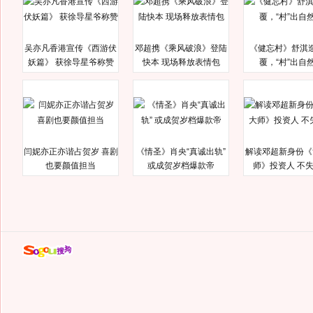
吴亦凡香港宣传《西游伏
邓超携《乘风破浪》登陆
《健忘村》舒淇
妖篇》 获徐导星爷称赞
快本 现场释放表情包
覆，“村”出自
闫妮亦正亦谐占贺岁 喜剧
《情圣》肖央“真诚出轨”
解读邓超新身份《
也要颜值担当
或成贺岁档爆款帝
师》投资人 不