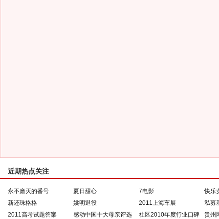
近期热点关注
永不磨灭的番号
夏日甜心
7电影
快乐
新还珠格格
姚明退役
2011上海车展
私募
2011高考试题答案
感动中国十大母亲评选
社区2010年度行业口碑
贵州