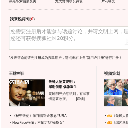
漂亮陈紫函最臭美
龙大赞胡歌长得俊
片花曝光
我来说两句
(
0
)
*发表评论前请先注册成为搜狐用户，请点击右上角
“新用户注册”
进行注册！
王牌栏目
视频策划
先锋人物黄晓明：
感谢低潮 偶像重生
黄晓明开始意识到，有些事
情需要改变。……
[详细]
《秘密天使》陈翔情迷金素恩YURA
《先锋人
NewFace张俪：不怕定型“物质女”
《综艺马