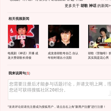
更多关于
胡歌 神话
的新闻>
相关视频新闻
电视剧《神话》开播 成
成龙借胡歌夸自己 自认
胡歌《苦咖啡》扮
龙大赞胡歌长得俊
年轻时堪比小沈阳
其实我是花心男
我来说两句
(
1
)
*发表评论前请先注册成为搜狐用户，请点击右上角
“新用户注册”
进行注册！