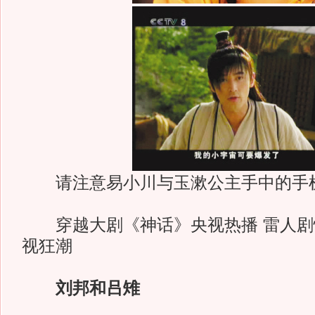
请注意易小川与玉漱公主手中的手
穿越大剧《神话》央视热播 雷人剧
视狂潮
刘邦和吕雉