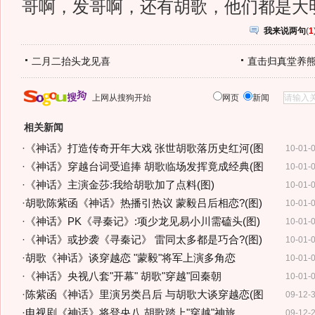
哥啊，发哥啊，还有胡歌，他们都是大
我来说两句
(
1
二月二抬头龙见喜
直击归真堂养
上网从搜狗开始
网页
新闻
相关新闻
·
《神话》打造传奇开年大戏 张世胡歌落历史红河(图
10-01-
·
《神话》穿越台词受追捧 胡歌临场发挥竟成经典(图
10-01-
·
《神话》主演金莎:我给胡歌加了点料(图)
10-01-
·
胡歌陈紫函《神话》热播引热议 蒙毅吕后相恋?(图)
10-01-
·
《神话》PK《寻秦记》:项少龙见易小川需磕头(图)
10-01-
·
《神话》或抄袭《寻秦记》 雷同太多都是巧合?(图)
10-01-
·
胡歌《神话》谈穿越恋 "蒙毅"将军上演多角恋
10-01-
·
《神话》央视八套"开幕" 胡歌"穿越"回秦朝
10-01-
·
陈紫函《神话》里演另类吕后 与胡歌大谈穿越恋(图
09-12-
·
电视剧《神话》将登央八 胡歌踏上"穿越"神旅
09-12-