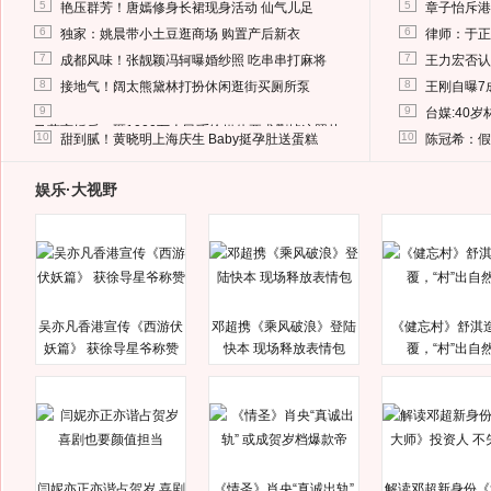
5
5
艳压群芳！唐嫣修身长裙现身活动 仙气儿足
章子怡斥港
6
6
独家：姚晨带小土豆逛商场 购置产后新衣
律师：于正
7
7
成都风味！张靓颖冯轲曝婚纱照 吃串串打麻将
王力宏否认
8
8
接地气！阔太熊黛林打扮休闲逛街买厕所泵
王刚自曝7
9
9
台媒:40
马蓉离婚后，砸1000万人民币给媒体要求删掉这照片
10
10
甜到腻！黄晓明上海庆生 Baby挺孕肚送蛋糕
陈冠希：假
娱乐·大视野
吴亦凡香港宣传《西游伏
邓超携《乘风破浪》登陆
《健忘村》舒淇
妖篇》 获徐导星爷称赞
快本 现场释放表情包
覆，“村”出自
闫妮亦正亦谐占贺岁 喜剧
《情圣》肖央“真诚出轨”
解读邓超新身份《