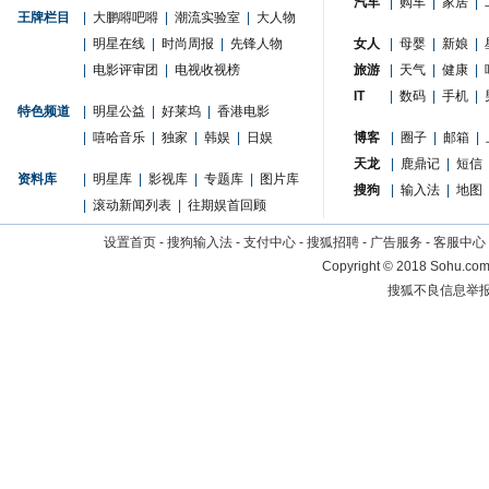
汽车
|
购车
|
家居
|
王牌栏目
|
大鹏嘚吧嘚
|
潮流实验室
|
大人物
|
明星在线
|
时尚周报
|
先锋人物
女人
|
母婴
|
新娘
|
|
电影评审团
|
电视收视榜
旅游
|
天气
|
健康
|
IT
|
数码
|
手机
|
特色频道
|
明星公益
|
好莱坞
|
香港电影
|
嘻哈音乐
|
独家
|
韩娱
|
日娱
博客
|
圈子
|
邮箱
|
天龙
|
鹿鼎记
|
短信
资料库
|
明星库
|
影视库
|
专题库
|
图片库
搜狗
|
输入法
|
地图
|
滚动新闻列表
|
往期娱首回顾
设置首页
-
搜狗输入法
-
支付中心
-
搜狐招聘
-
广告服务
-
客服中心
Copyright
©
2018 Sohu.com 
搜狐不良信息举