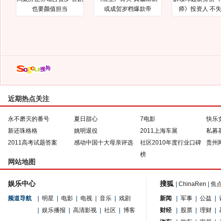
也要颜值担当
或成贺岁档爆款帝
师》投资人 不
近期热点关注
永不磨灭的番号
夏日甜心
7电影
快乐
新还珠格格
姚明退役
2011上海车展
私募
2011高考试题答案
感动中国十大母亲评选
社区2010年度行业口碑
贵州
榜
网站地图
娱乐中心
搜狐
|
ChinaRen
|
焦
频道导航
|
明星
|
电影
|
电视
|
音乐
|
戏剧
新闻
|
军事
|
公益
|
|
娱乐播报
|
高清影视
|
社区
|
博客
财经
|
股票
|
理财
|