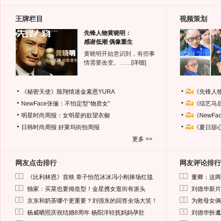
王牌栏目
视频策划
先锋人物黄晓明：
感谢低潮 偶像重生
黄晓明开始意识到，有些事
情需要改变。……
[详细]
《秘密天使》陈翔情迷金素恩YURA
《先锋人
NewFace张俪：不怕定型“物质女”
《综艺马
明星时尚周报：女明星的欲望衣橱
《NewF
日韩时尚周报
好莱坞街拍周报
《夏日甜
更多 >>
网友点击排行
网友评论排行
1
1
《比利林恩》首映 章子怡范冰冰冯小刚捧场红毯
董卿：这两
2
2
独家：买菜也要拗造型！金星携女逛街有派头
刘德华新片
3
3
京东和奶茶哪个更重要？刘强东的回答全场大笑！
为救母女俩
4
4
杨威晒照庆祝结婚8周年 杨阳洋轻抚妈妈孕肚
刘德华扮邋