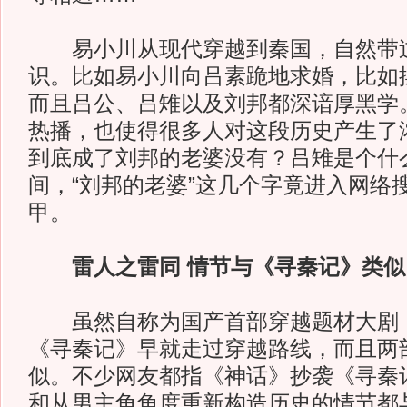
易小川从现代穿越到秦国，自然带
识。比如易小川向吕素跪地求婚，比如摆
而且吕公、吕雉以及刘邦都深谙厚黑学
热播，也使得很多人对这段历史产生了
到底成了刘邦的老婆没有？吕雉是个什
间，“刘邦的老婆”这几个字竟进入网络
甲。
雷人之雷同 情节与《寻秦记》类似
虽然自称为国产首部穿越题材大剧
《寻秦记》早就走过穿越路线，而且两
似。不少网友都指《神话》抄袭《寻秦
和从男主角角度重新构造历史的情节都