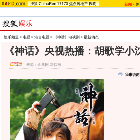
搜狐
ChinaRen
17173
焦点房地产
搜狗
新闻
-
体
娱乐频道
>
电视
>
港台电视
>
《神话》电视剧
>
最新动态
《神话》央视热播：胡歌学小沈
来源：
金羊网-新快报
我来说两