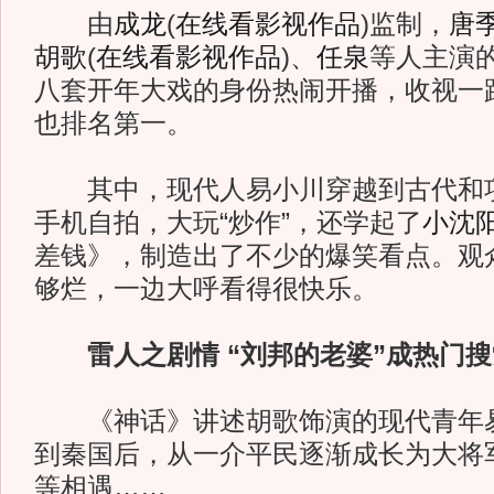
由
成龙
(
在线看影视作品
)
监制，
唐
胡歌
(
在线看影视作品
)
、
任泉
等人主演
八套开年大戏的身份热闹开播，收视一
也排名第一。
其中，现代人易小川穿越到古代和项
手机自拍，大玩“炒作”，还学起了
小沈
差钱》，制造出了不少的爆笑看点。观
够烂，一边大呼看得很快乐。
雷人之剧情 “刘邦的老婆”成热门搜
《神话》讲述胡歌饰演的现代青年易
到秦国后，从一介平民逐渐成长为大将
等相遇……