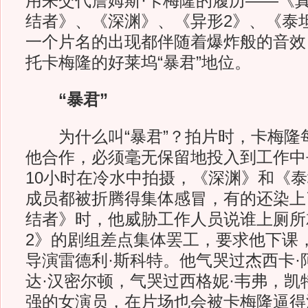
用来交代詹姆斯·卡梅隆的履历——《
结者》、《深渊》、《异形2》、《泰
一个片名的出现都伴随着爆炸般的音效
托卡梅隆的好莱坞“暴君”地位。
“暴君”
为什么叫“暴君”？拍片时，卡梅隆每
他合作，必须毫无保留地投入到工作中
10小时在冷水中拍摄，《深渊》和《
成员都被折腾得集体感冒，有的还染上
结者》时，他威胁工作人员说谁上厕所
2》的剧组差点集体罢工，要求他下课
导演雷德利·斯科特。他气哭过杰西卡·
达·汉密尔顿，气哭过西格妮·韦弗，凯
强的女演员，在片场也会被卡梅隆逼得