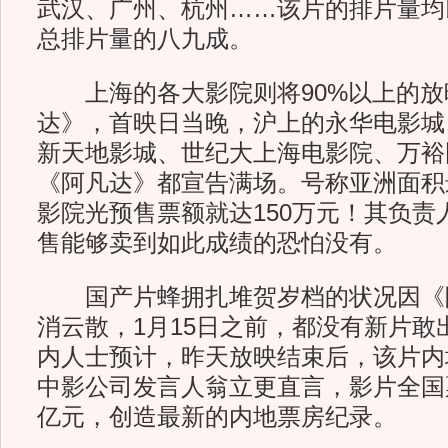
武汉、广州、杭州……该片的排片量均
总排片量的八九成。
上海的各大影院则将90%以上的放
达》，首映日当晚，沪上的永华电影城
新天地影城、世纪大上海电影院、万裕
《阿凡达》都宣告满场。号称亚洲面积最
影院光预售票额就达150万元！其负责
售能够卖到如此成绩的恐怕没有。
国产片蜂拥扎堆贺岁档的状况因《
消云散，1月15日之前，都没有新片敢
内人士预计，昨天放映结束后，该片内
中影公司发言人翁立更直言，影片全国
亿元，创造最新的内地票房纪录。