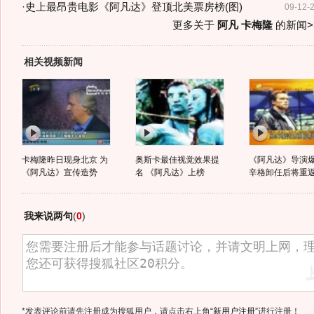
·
史上最昂贵电影《阿凡达》登顶北美票房榜(图)
09-12-
更多关于
阿凡 卡梅隆
的新闻>
相关视频新闻
卡梅隆昨日现身北京 为
奥斯卡最佳视觉效果提
《阿凡达》导演
《阿凡达》宣传造势
名 《阿凡达》上榜
辛格卸任后将重
我来说两句
(
0
)
*发表评论前请先注册成为搜狐用户，请点击右上角
“新用户注册”
进行注册！