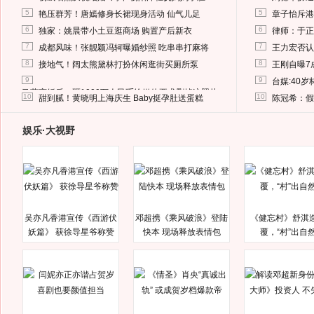
5
5
艳压群芳！唐嫣修身长裙现身活动 仙气儿足
章子怡斥港
6
6
独家：姚晨带小土豆逛商场 购置产后新衣
律师：于正
7
7
成都风味！张靓颖冯轲曝婚纱照 吃串串打麻将
王力宏否认
8
8
接地气！阔太熊黛林打扮休闲逛街买厕所泵
王刚自曝7
9
9
台媒:40
马蓉离婚后，砸1000万人民币给媒体要求删掉这照片
10
10
甜到腻！黄晓明上海庆生 Baby挺孕肚送蛋糕
陈冠希：假
娱乐·大视野
吴亦凡香港宣传《西游伏
邓超携《乘风破浪》登陆
《健忘村》舒淇
妖篇》 获徐导星爷称赞
快本 现场释放表情包
覆，“村”出自