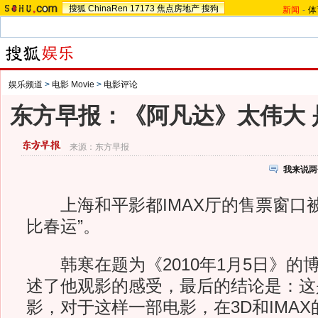
搜狐
ChinaRen
17173
焦点房地产
搜狗
新闻
-
体
娱乐频道
>
电影 Movie
>
电影评论
东方早报：《阿凡达》太伟大 
来源：
东方早报
我来说两
上海和平影都IMAX厅的售票窗口被
比春运”。
韩寒在题为《2010年1月5日》的
述了他观影的感受，最后的结论是：这
影，对于这样一部电影，在3D和IMA