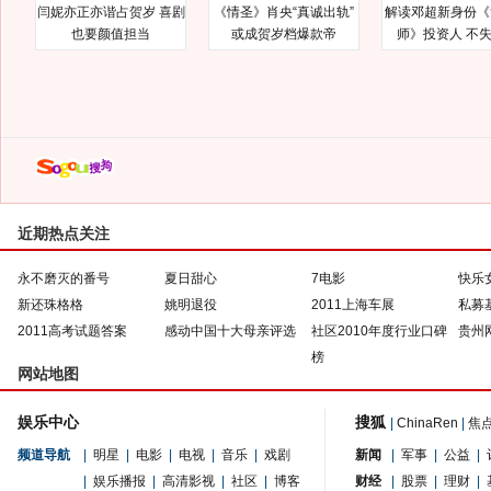
闫妮亦正亦谐占贺岁 喜剧
《情圣》肖央“真诚出轨”
解读邓超新身份《
也要颜值担当
或成贺岁档爆款帝
师》投资人 不
近期热点关注
永不磨灭的番号
夏日甜心
7电影
快乐
新还珠格格
姚明退役
2011上海车展
私募
2011高考试题答案
感动中国十大母亲评选
社区2010年度行业口碑
贵州
榜
网站地图
娱乐中心
搜狐
|
ChinaRen
|
焦
频道导航
|
明星
|
电影
|
电视
|
音乐
|
戏剧
新闻
|
军事
|
公益
|
|
娱乐播报
|
高清影视
|
社区
|
博客
财经
|
股票
|
理财
|