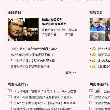
王牌栏目
视频策划
先锋人物黄晓明：
感谢低潮 偶像重生
黄晓明开始意识到，有些事
情需要改变。……
[详细]
《秘密天使》陈翔情迷金素恩YURA
《先锋人
NewFace张俪：不怕定型“物质女”
《综艺马
明星时尚周报：女明星的欲望衣橱
《NewF
日韩时尚周报
好莱坞街拍周报
《夏日甜
更多 >>
网友点击排行
网友评论排行
1
1
《比利林恩》首映 章子怡范冰冰冯小刚捧场红毯
董卿：这两
2
2
独家：买菜也要拗造型！金星携女逛街有派头
刘德华新片
3
3
京东和奶茶哪个更重要？刘强东的回答全场大笑！
为救母女俩
4
4
杨威晒照庆祝结婚8周年 杨阳洋轻抚妈妈孕肚
刘德华扮邋