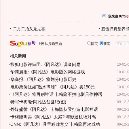
我来说两句
(
0
二月二抬头龙见喜
直击归真堂养
上网从搜狗开始
网页
新闻
相关新闻
·
搜狐电影评审团:《阿凡达》调查问卷
10-01-
·
华商晨报:《阿凡达》电影版的网络游戏
10-01-
·
华商报:《阿凡达》将划分电影历史
10-01-
·
电影票价犹如"温水煮蛙" 《阿凡达》卖150元
10-01-
·
《阿凡达》将再创神话 卡梅隆不拍电影只作神话
10-01-
·
特写卡梅隆:阿凡达创世纪(图)
09-12-
·
外媒盛赞《阿凡达》 卡梅隆从零打造电影神话
09-12-
·
卡梅隆叫卖《阿凡达》太累? 与影迷机场对骂
09-12-
·
CNN:《阿凡达》具里程碑意义 卡梅隆再次成功
09-12-