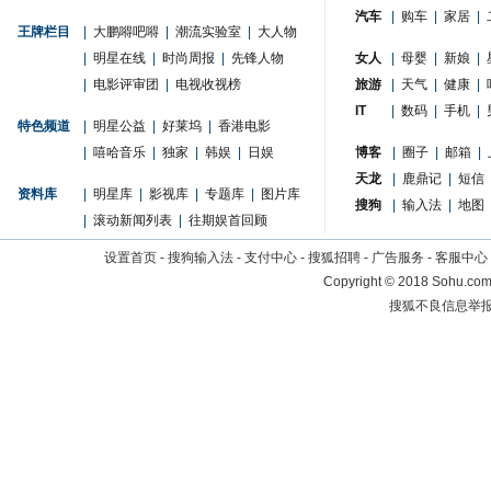
汽车
|
购车
|
家居
|
王牌栏目
|
大鹏嘚吧嘚
|
潮流实验室
|
大人物
|
明星在线
|
时尚周报
|
先锋人物
女人
|
母婴
|
新娘
|
|
电影评审团
|
电视收视榜
旅游
|
天气
|
健康
|
IT
|
数码
|
手机
|
特色频道
|
明星公益
|
好莱坞
|
香港电影
|
嘻哈音乐
|
独家
|
韩娱
|
日娱
博客
|
圈子
|
邮箱
|
天龙
|
鹿鼎记
|
短信
资料库
|
明星库
|
影视库
|
专题库
|
图片库
搜狗
|
输入法
|
地图
|
滚动新闻列表
|
往期娱首回顾
设置首页
-
搜狗输入法
-
支付中心
-
搜狐招聘
-
广告服务
-
客服中心
Copyright
©
2018 Sohu.com 
搜狐不良信息举