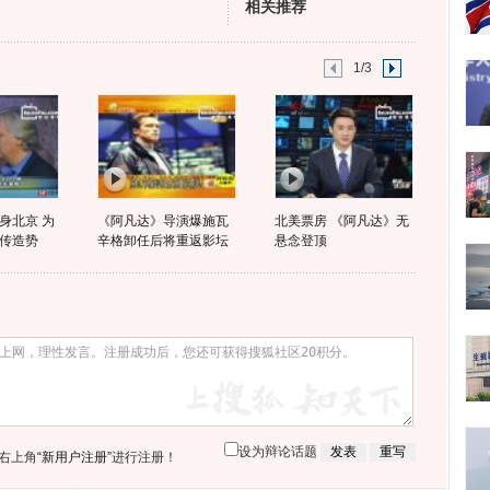
相关推荐
1/3
身北京 为
《阿凡达》导演爆施瓦
北美票房 《阿凡达》无
传造势
辛格卸任后将重返影坛
悬念登顶
设为辩论话题
右上角
“新用户注册”
进行注册！