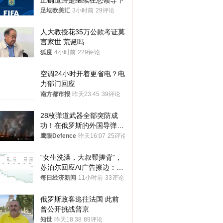
正确道路是继续在您领导下
足坛欧美汇
3小时前
29评论
人大教授花35万公款考证莫
言家世 荒诞吗
狐度
4小时前
229评论
空调24小时开着更省电？电
力部门回应
南方都市报
昨天23:45
39评论
28枚弹道武器全部突防成
功！在俄罗斯的外国导弹发
射车都是合法打击目标
鹰眼Defence
昨天16:07
25评论
“女生洗澡，大叔帮搓背”，
苏泊尔回应AI广告擦边：视
频全下架，已强化内容管理
每日经济新闻
11小时前
33评论
与审核
俄罗斯政客逃往法国 此前
曾公开挑战普京
知世
昨天18:38
89评论