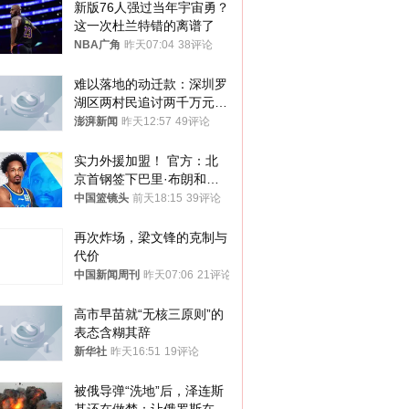
新版76人强过当年宇宙勇？
这一次杜兰特错的离谱了
NBA广角
昨天07:04
38评论
难以落地的动迁款：深圳罗
湖区两村民追讨两千万元动
迁款八年未果
澎湃新闻
昨天12:57
49评论
实力外援加盟！ 官方：北
京首钢签下巴里·布朗和桑
普森
中国篮镜头
前天18:15
39评论
再次炸场，梁文锋的克制与
代价
中国新闻周刊
昨天07:06
21评论
高市早苗就“无核三原则”的
表态含糊其辞
新华社
昨天16:51
19评论
被俄导弹“洗地”后，泽连斯