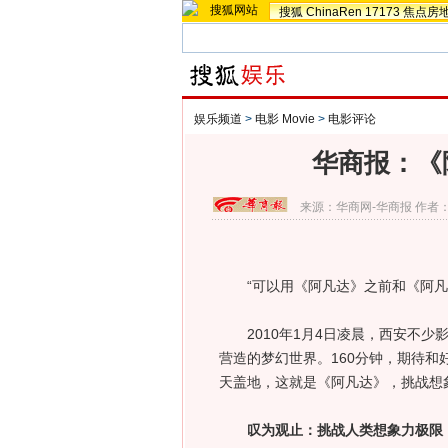
搜狐
ChinaRen
17173
焦点房
娱乐频道
>
电影 Movie
>
电影评论
华商报：《
来源：
华商网-华商报
作者
“可以用《阿凡达》之前和《阿凡
2010年1月4日凌晨，西安不少
营造的梦幻世界。160分钟，期待和
天盖地，这就是《阿凡达》，挑战想
叹为观止：挑战人类想象力极限