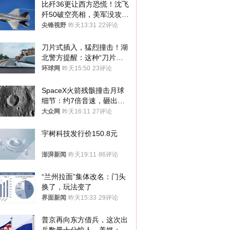
比歼36更让西方恐慌！沈飞
歼50破空亮相，美军没攻克
的技术被拿下
尖锋视野
昨天13:31
22评论
刀片式插入，猛烈撞击！湖
北警方提醒：这种“刀片超
车”，太危险了
环球网
昨天15:50
23评论
SpaceX火箭残骸撞击月球
细节：约7倍音速，砸出直
径约30米撞击坑
大众网
昨天16:11
27评论
宇树科技发行价150.8元
澎湃新闻
昨天19:11
86评论
“兰州拉面”集体改名：门头
换了，玩法变了
界面新闻
昨天15:33
29评论
普京再向东方借兵，这次出