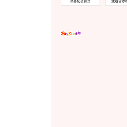
也要颜值担当
或成贺岁