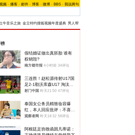
视频
-
播客
-
邮件
-
博客
-
微博
-
BBS
-
我说两句
红牛音乐之旅
金立特约搜狐视频年度盛典
男人帮
评榜
假结婚证做出真胚胎 谁有
权销毁?
南方都市报
4小时前
34评论
三连胜！赵松源传射U17国
足2-1勒沃库森U17 淘汰赛
将战河床
射门中国
昨天21:50
47评论
泰国女公务员精致妆容爆
红，本人回应批评：不喜欢
就别看
观察者网
昨天18:32
58评论
阿根廷足协致函因凡蒂诺：