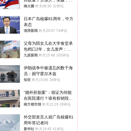
兵数量十分惊人，美媒：俄
朝要动真格？
烽火菌
昨天08:30
32评论
日本广岛核爆81周年，中方
表态
澎湃新闻
昨天20:07
74评论
父母为陪女儿在大学食堂承
包档口2年，女儿发声：初
衷是为了陪伴，毕业后将不
九派新闻
昨天15:48
105评论
再营业
伊朗战争中被遗忘的数千海
员：困守霍尔木兹
知世
昨天15:06
29评论
“婚外胚胎案”：假证为何能
在医院通行？谁有权销毁胚
胎？
南方都市报
昨天15:29
28评论
外交部发言人就广岛核爆81
周年答记者问
新华社
昨天19:45
41评论