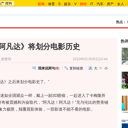
地产
搜狗
新闻
-
体育
-
S
-
娱乐
-
V
-
财经
-
IT
-
汽车
-
房产
-
女人
-
热点：
热
阿凡达》将划分电影历史
：唐爱明
2010年01月05日10:44
我来说两句
(
0
)
复制链接
大
中
小
达》之后来划分电影史了。”
影迷如全国观众一样，戴上一副3D眼镜，一起进入了卡梅隆所
好奇被震撼和兴奋取代，“阿凡达！阿凡达！”无与伦比的赞美铺
象力极限，颠覆观影体验，一部影迷不能不看的电影。