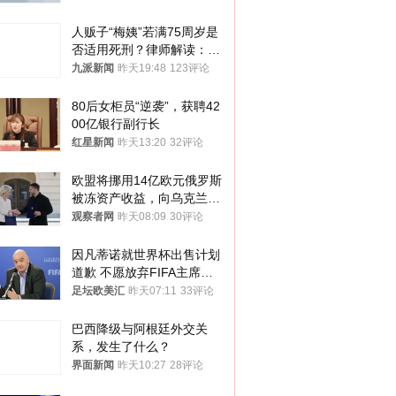
人贩子“梅姨”若满75周岁是
否适用死刑？律师解读：很
大概率不会被判处死刑
九派新闻
昨天19:48
123评论
80后女柜员“逆袭”，获聘42
00亿银行副行长
红星新闻
昨天13:20
32评论
欧盟将挪用14亿欧元俄罗斯
被冻资产收益，向乌克兰提
供援助
观察者网
昨天08:09
30评论
因凡蒂诺就世界杯出售计划
道歉 不愿放弃FIFA主席职
位
足坛欧美汇
昨天07:11
33评论
巴西降级与阿根廷外交关
系，发生了什么？
界面新闻
昨天10:27
28评论