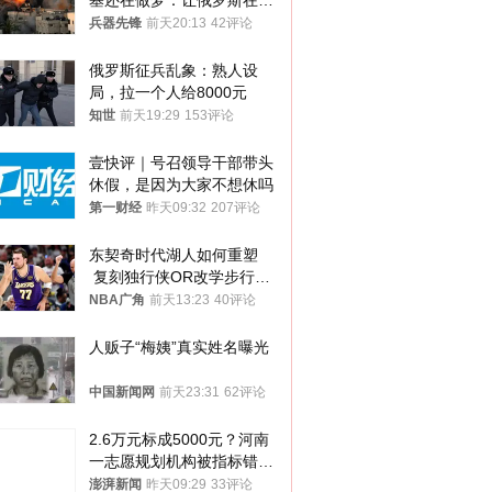
基还在做梦：让俄罗斯在冬
季前求和？
兵器先锋
前天20:13
42评论
俄罗斯征兵乱象：熟人设
局，拉一个人给8000元
知世
前天19:29
153评论
壹快评｜号召领导干部带头
休假，是因为大家不想休吗
第一财经
昨天09:32
207评论
东契奇时代湖人如何重塑
 复刻独行侠OR改学步行
者？
NBA广角
前天13:23
40评论
人贩子“梅姨”真实姓名曝光
中国新闻网
前天23:31
62评论
2.6万元标成5000元？河南
一志愿规划机构被指标错学
费致考生复读
澎湃新闻
昨天09:29
33评论