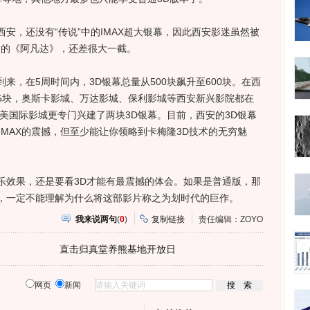
，还没有“传说”中的IMAX超大银幕，因此西安影迷虽然被
到的《阿凡达》，还差很大一截。
在5周时间内，3D银幕总量从500块飙升至600块。在西
5块，奥斯卡影城、万达影城、保利影城等西安新兴影院都在
美国际影城更专门兴建了两块3D银幕。目前，西安的3D银幕
IMAX的震撼，但至少能让你领略到卡梅隆3D技术的无穷魅
效果，还是要看3D才能有最震撼的体会。如果是普通版，那
，一定不能理解为什么将这部影片称之为划时代的巨作。
我来说两句
(
0
)
复制链接
责任编辑：ZOYO
直击归真堂养熊基地开放日
网页
新闻