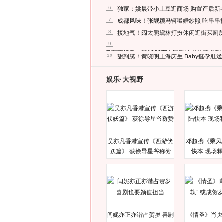
6
独家：姚晨带小土豆逛商场 购置产后新
7
成都风味！张靓颖冯轲曝婚纱照 吃串串
8
接地气！阔太熊黛林打扮休闲逛街买厕
9
马蓉离婚后，砸1000万人民币给媒体要求
10
甜到腻！黄晓明上海庆生 Baby挺孕肚
娱乐·大视野
吴亦凡香港宣传《西游伏
邓超携《乘风
妖篇》 获徐导星爷称赞
快本 现场
闫妮亦正亦谐占贺岁 喜剧
《情圣》肖央