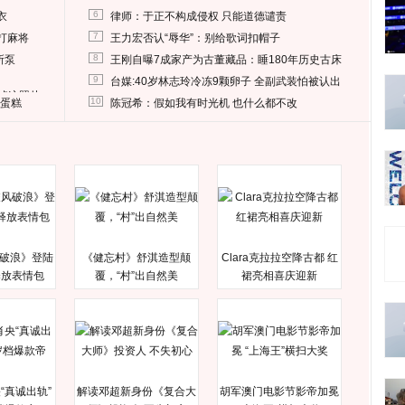
6
衣
律师：于正不构成侵权 只能道德谴责
7
打麻将
王力宏否认“辱华”：别给歌词扣帽子
8
所泵
王刚自曝7成家产为古董藏品：睡180年历史古床
9
台媒:40岁林志玲冷冻9颗卵子 全副武装怕被认出
删掉这照片
10
送蛋糕
陈冠希：假如我有时光机 也什么都不改
破浪》登陆
《健忘村》舒淇造型颠
Clara克拉拉空降古都 红
释放表情包
覆，“村”出自然美
裙亮相喜庆迎新
“真诚出轨”
解读邓超新身份《复合大
胡军澳门电影节影帝加冕