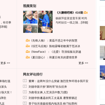
视频策划
《大鹏嘚吧嘚》416期
生
杨丽萍提菜篮逛车展 时尚
，有些事
与村姑仅一线之隔…
[详细]
[详细]
《先锋人物》：黄磊不惑之年中的智慧
《综艺马后炮》陈柏霖曝初吻属于范冰冰
《NewFace》：《北爱》导演续集玩穿越
《夏日甜心》：和夏日有关的爱情世界
更多 >>
更多 >>
网友评论排行
1
捧场红毯
董卿：这两年没什么突破 激烈竞争环境令我不安
2
有派头
刘德华新片扮“犀利哥”街头狂奔
3
全场大笑！
为救母女俩 人艺演员中数刀(图)
4
妈孕肚
刘德华扮邋遢农民工太逼真 遭警察驱赶
5
儿足
章子怡斥港媒歧视内地演员 称刁钻势利