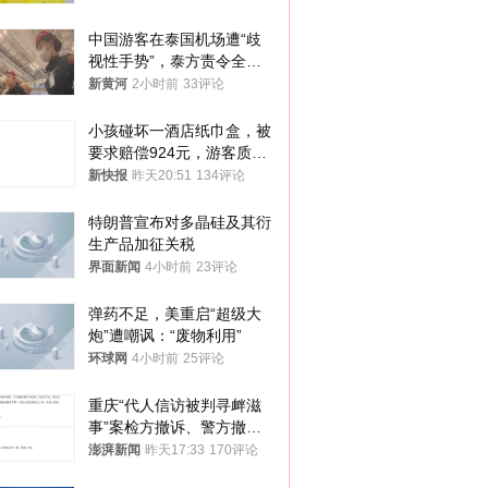
中国游客在泰国机场遭“歧
视性手势”，泰方责令全面
调查，对责任人采取最严厉
新黄河
2小时前
33评论
处分
小孩碰坏一酒店纸巾盒，被
要求赔偿924元，游客质疑
酒店房客物品超高标价，市
新快报
昨天20:51
134评论
监部门：不违规
特朗普宣布对多晶硅及其衍
生产品加征关税
界面新闻
4小时前
23评论
弹药不足，美重启“超级大
炮”遭嘲讽：“废物利用”
环球网
4小时前
25评论
重庆“代人信访被判寻衅滋
事”案检方撤诉、警方撤
案，两被告人获国赔
澎湃新闻
昨天17:33
170评论