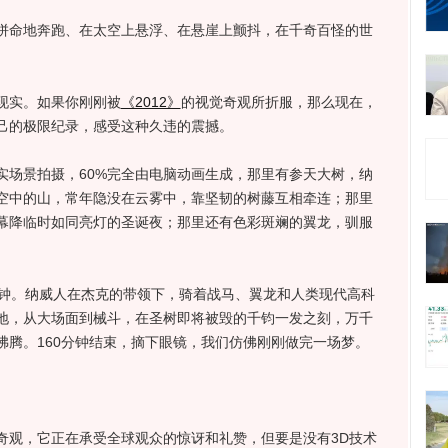
命地奔跑、在太空上悬浮、在悬崖上颤抖，在千奇百怪的世
实。如果你刚刚被
《2012》
的视觉奇观所折服，那么现在，
己的极限纪录，感受这种久违的震撼。
场景拍摄，60%完全由电脑动画生成，那里有参天大树，纳
空中的山，常年隐没在云雾中，靠坚韧的树藤互相牵连；那里
幕降临时如同亮灯的圣诞夜；那里还有色彩斑斓的翼龙，驯服
钟。纳威人在杰克的带领下，骑着战马、翼龙和人类现代高科
地，从大场面到械斗，在圣树即将被毁的千钧一发之刻，万千
沸腾。160分钟结束，摘下眼镜，我们仿佛刚刚做完一场梦。
观，它正在承受全球观众的惊讶和礼赞，但要是没有3D技术