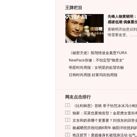
王牌栏目
先锋人物黄晓明：
感谢低潮 偶像重
黄晓明开始意识到
情需要改变。……
《秘密天使》陈翔情迷金素恩YURA
NewFace张俪：不怕定型“物质女”
明星时尚周报：女明星的欲望衣橱
日韩时尚周报
好莱坞街拍周报
网友点击排行
1
《比利林恩》首映 章子怡范冰冰冯小刚
2
独家：买菜也要拗造型！金星携女逛街
3
京东和奶茶哪个更重要？刘强东的回答
4
杨威晒照庆祝结婚8周年 杨阳洋轻抚妈
5
艳压群芳！唐嫣修身长裙现身活动 仙气