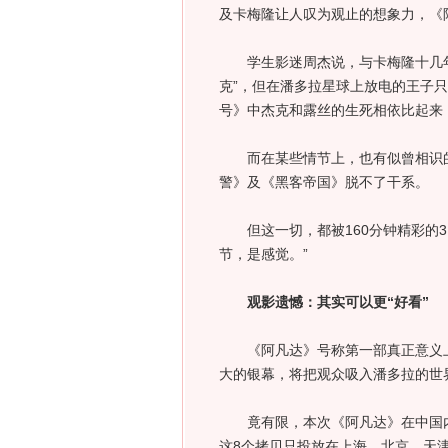
及卡梅隆让人叹为观止的想象力，《
学生影迷周杰说，与卡梅隆十几年
克”，但在潘多拉星球上放电的王子
号》中杰克和露丝的生死相依比起来
而在某些情节上，也有似曾相识的感
警》及《黑客帝国》脱不了干系。
但这一切，都被160分钟精彩的3
节，是感觉。”
观影遗憾：其实可以更“好看”
《阿凡达》号称第一部真正意义上的
大的银幕，将把观众吸入潘多拉的世界
竟有限，本次《阿凡达》在中国内地只
这8个拷贝只投放在上海、北京、天