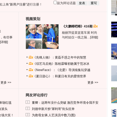
设为辩论话题
右上角
“新用户注册”
进行注册！
视频策划
《大鹏嘚吧嘚》416期
生
杨丽萍提菜篮逛车展 时尚
，有些事
与村姑仅一线之隔…
[详细]
[详细]
《先锋人物》：黄磊不惑之年中的智慧
《综艺马后炮》陈柏霖曝初吻属于范冰冰
《NewFace》：《北爱》导演续集玩穿越
《夏日甜心》：和夏日有关的爱情世界
更多 >>
更多 >>
网友评论排行
1
捧场红毯
董卿：这两年没什么突破 激烈竞争环境令我不安
2
有派头
刘德华新片扮“犀利哥”街头狂奔
3
全场大笑！
为救母女俩 人艺演员中数刀(图)