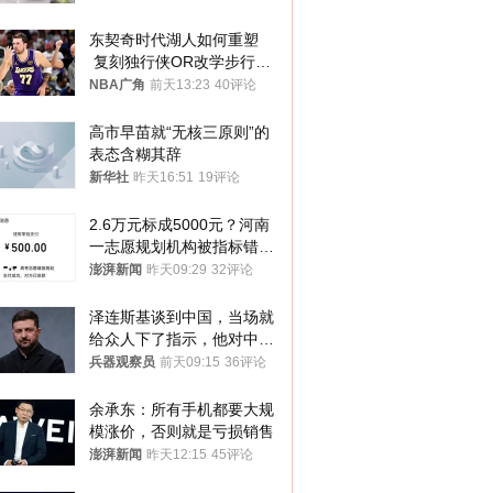
东契奇时代湖人如何重塑
 复刻独行侠OR改学步行
者？
NBA广角
前天13:23
40评论
高市早苗就“无核三原则”的
表态含糊其辞
新华社
昨天16:51
19评论
2.6万元标成5000元？河南
一志愿规划机构被指标错学
费致考生复读
澎湃新闻
昨天09:29
32评论
泽连斯基谈到中国，当场就
给众人下了指示，他对中国
和中乌关系，显然又有了新
兵器观察员
前天09:15
36评论
的想法
余承东：所有手机都要大规
模涨价，否则就是亏损销售
澎湃新闻
昨天12:15
45评论