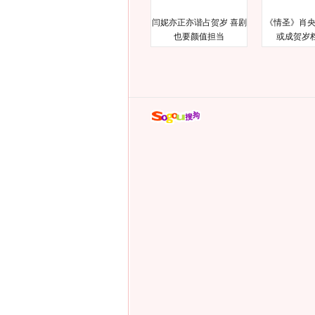
闫妮亦正亦谐占贺岁 喜剧
《情圣》肖央
也要颜值担当
或成贺岁