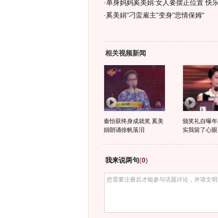
·
单身妈妈奚美娟:女人要摆正位置 快乐
·
奚美娟"刁蛮雇主"变身"悲情保姆"
相关视频新闻
秦怡获终身成就奖 奚美
颁奖礼自曝年龄
娟朗诵徐帆落泪
实我留了心眼
我来说两句
(
0
)