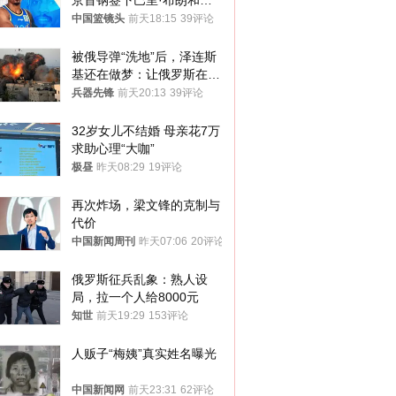
京首钢签下巴里·布朗和桑
普森
中国篮镜头
前天18:15
39评论
被俄导弹“洗地”后，泽连斯
基还在做梦：让俄罗斯在冬
季前求和？
兵器先锋
前天20:13
39评论
32岁女儿不结婚 母亲花7万
求助心理“大咖”
极昼
昨天08:29
19评论
再次炸场，梁文锋的克制与
代价
中国新闻周刊
昨天07:06
20评论
俄罗斯征兵乱象：熟人设
局，拉一个人给8000元
知世
前天19:29
153评论
人贩子“梅姨”真实姓名曝光
中国新闻网
前天23:31
62评论