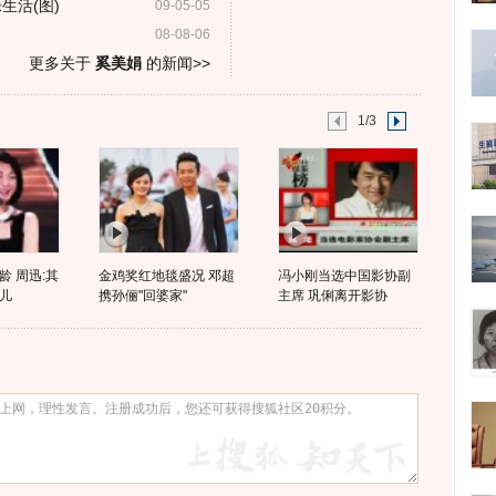
生活(图)
09-05-05
08-08-06
更多关于
奚美娟
的新闻>>
1/3
 周迅:其
金鸡奖红地毯盛况 邓超
冯小刚当选中国影协副
儿
携孙俪"回婆家"
主席 巩俐离开影协