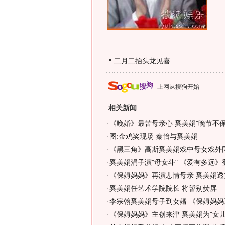
二月二抬头龙见喜
上网从搜狗开始
相关新闻
·
《晚婚》最苦母亲心 奚美娟"晚节不保"
·
图:金鸡奖现场 秦怡与奚美娟
·
《黑三角》高斯奚美娟戏中母女戏外同
·
奚美娟涓子演"母女斗" 《爱有多远》
·
《保姆妈妈》再演悲情母亲 奚美娟透
·
奚美娟任艺术学院院长 将暂别荧屏
·
李宗翰奚美娟母子到女婿 《保姆妈妈
·
《保姆妈妈》主创来津 奚美娟为"女儿