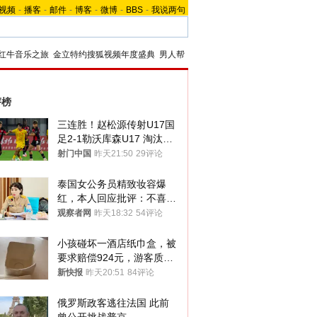
视频
-
播客
-
邮件
-
博客
-
微博
-
BBS
-
我说两句
红牛音乐之旅
金立特约搜狐视频年度盛典
男人帮
评榜
三连胜！赵松源传射U17国
足2-1勒沃库森U17 淘汰赛
将战河床
射门中国
昨天21:50
29评论
泰国女公务员精致妆容爆
红，本人回应批评：不喜欢
就别看
观察者网
昨天18:32
54评论
小孩碰坏一酒店纸巾盒，被
要求赔偿924元，游客质疑
酒店房客物品超高标价，市
新快报
昨天20:51
84评论
监部门：不违规
俄罗斯政客逃往法国 此前