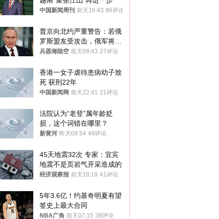
越南“重整江山”再进一步
中国新闻周刊
前天16:43
86评论
普京向北约严重警告：若俄
罗斯盟友受攻击，俄军将动
用核武器保护
兵器海陆空
前天09:43
27评论
香港一女子虐待患病幼子致
死 获刑22年
中国新闻网
前天22:41
21评论
法院认为“老登”属年龄贬
损，这个词错在哪里？
新黄河
昨天09:54
49评论
45天地震32次 专家：宜宾
地震不是页岩气开采造成的
经济观察报
前天18:19
41评论
5年3.6亿！约基奇明夏有望
签史上最大合同
NBA广角
前天07:15
38评论