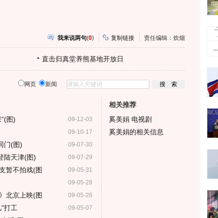
我来说两句
(
0
)
复制链接
责任编辑：炊烟
直击归真堂养熊基地开放日
网页
新闻
相关推荐
(图)
奚美娟 电视剧
09-12-03
奚美娟的相关信息
09-10-17
门(图)
09-07-30
登陆天津(图)
09-07-29
支暂不拍戏(图
09-05-31
09-05-28
》北京上映(图
09-05-26
"打工
09-05-07