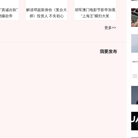
“真诚出轨”
解读邓超新身份《复合大
胡军澳门电影节影帝加冕
档爆款帝
师》投资人 不失初心
“上海王”横扫大奖
更多>>
我要发布