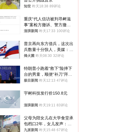
曾公开挑战普京
知世
昨天18:38
89评论
重庆“代人信访被判寻衅滋
事”案检方撤诉、警方撤
案，两被告人获国赔
澎湃新闻
昨天17:33
100评论
普京再向东方借兵，这次出
兵数量十分惊人，美媒：俄
朝要动真格？
烽火菌
昨天08:30
32评论
特朗普小跑着“救下”险摔下
台的男童，顺便“补刀”拜
登：“我可不想他像拜登一
极目新闻
昨天12:13
47评论
样摔下来”
宇树科技发行价150.8元
澎湃新闻
昨天19:11
83评论
父母为陪女儿在大学食堂承
包档口2年，女儿发声：初
衷是为了陪伴，毕业后将不
九派新闻
昨天15:48
67评论