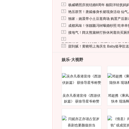
4
杨威晒照庆祝结婚8周年 杨阳洋轻抚妈
5
艳压群芳！唐嫣修身长裙现身活动 仙气
6
独家：姚晨带小土豆逛商场 购置产后新
7
成都风味！张靓颖冯轲曝婚纱照 吃串串
8
接地气！阔太熊黛林打扮休闲逛街买厕
9
马蓉离婚后，砸1000万人民币给媒体要求
10
甜到腻！黄晓明上海庆生 Baby挺孕肚
娱乐·大视野
吴亦凡香港宣传《西游伏
邓超携《乘风
妖篇》 获徐导星爷称赞
快本 现场