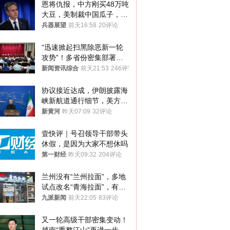
恩将仇报，中方刚买48万吨
大豆，美制裁中国瓜子，布
林肯措辞变了
兵器展望
前天16:58
20评论
“迅速掀起扫黑除恶新一轮
攻势”！多省份密集部署，
公布举报方式
新闻资讯综合
前天21:53
246评论
协议接近达成，伊朗披露海
峡新航道通行细节，美方再
提“倒计时”
新黄河
昨天07:09
32评论
壹快评｜号召领导干部带头
休假，是因为大家不想休吗
第一财经
昨天09:32
204评论
兰州没有“兰州拉面”，多地
试点改名“青海拉面”，有商
家改名已两年
九派新闻
前天22:05
83评论
又一轮高级干部密集变动！