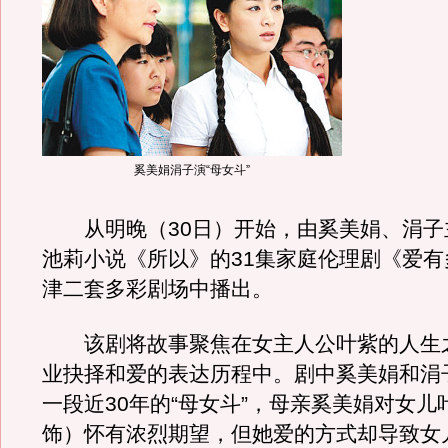
奚美娟涓子演“母女斗”
从明晚（30日）开始，由奚美娟、涓子
池莉小说《所以》的31集家庭伦理剧《爱有
津二套多彩剧场中播出。
该剧将故事聚焦在女主人公叶紫的人生
业抉择和爱的表达历程中。剧中奚美娟和涓
一段近30年的“母女斗”，母亲奚美娟对女儿
饰）怀有浓烈期望，但她爱的方式却导致女