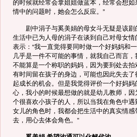
的时候就经常会拿姐姐做蓝本，经常会想如
情中的问题时，她会怎么反应。”
剧中涓子与奚美娟的母女斗无疑是该剧
生活中已为人母的涓子在谈到自己对母女情
表示：“我一直觉得要同时做一个好妈妈和
几乎是一件不可能的事情，就我自己而言，
不能算是一个称职的妈妈，因为要到处去拍
有时间留在孩子的身边，可能也因此失去了
起成长的机会。但是我觉得评价一个好妈妈
心，我小的时候最想做的就是幼儿教师，因
个很喜欢小孩子的人，所以当我在角色中遇
女儿的角色时，我都会把生活中的真实情感
去，用心去体会角色。”