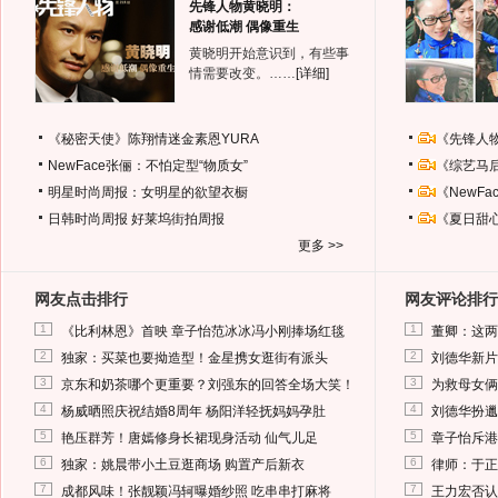
先锋人物黄晓明：
感谢低潮 偶像重生
黄晓明开始意识到，有些事
情需要改变。……
[详细]
《秘密天使》陈翔情迷金素恩YURA
《先锋人
NewFace张俪：不怕定型“物质女”
《综艺马
明星时尚周报：女明星的欲望衣橱
《NewF
日韩时尚周报
好莱坞街拍周报
《夏日甜
更多 >>
网友点击排行
网友评论排行
1
1
《比利林恩》首映 章子怡范冰冰冯小刚捧场红毯
董卿：这两
2
2
独家：买菜也要拗造型！金星携女逛街有派头
刘德华新片
3
3
京东和奶茶哪个更重要？刘强东的回答全场大笑！
为救母女俩
4
4
杨威晒照庆祝结婚8周年 杨阳洋轻抚妈妈孕肚
刘德华扮邋
5
5
艳压群芳！唐嫣修身长裙现身活动 仙气儿足
章子怡斥港
6
6
独家：姚晨带小土豆逛商场 购置产后新衣
律师：于正
7
7
成都风味！张靓颖冯轲曝婚纱照 吃串串打麻将
王力宏否认