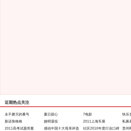
近期热点关注
永不磨灭的番号
夏日甜心
7电影
快乐
新还珠格格
姚明退役
2011上海车展
私募
2011高考试题答案
感动中国十大母亲评选
社区2010年度行业口碑
贵州