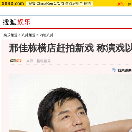
搜狐
ChinaRen
17173
焦点房地产
搜狗
新闻
-
体
娱乐频道
>
八卦频道
>
内地八卦
邢佳栋横店赶拍新戏 称演戏
来源：
搜狐娱乐
我来说两