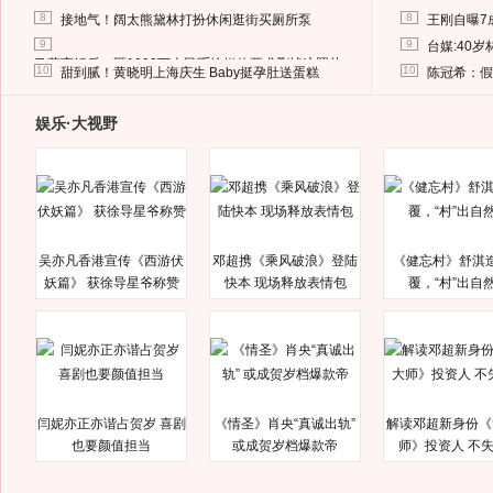
8
8
接地气！阔太熊黛林打扮休闲逛街买厕所泵
王刚自曝7
9
9
台媒:40
马蓉离婚后，砸1000万人民币给媒体要求删掉这照片
10
10
甜到腻！黄晓明上海庆生 Baby挺孕肚送蛋糕
陈冠希：假
娱乐·大视野
吴亦凡香港宣传《西游伏
邓超携《乘风破浪》登陆
《健忘村》舒淇
妖篇》 获徐导星爷称赞
快本 现场释放表情包
覆，“村”出自
闫妮亦正亦谐占贺岁 喜剧
《情圣》肖央“真诚出轨”
解读邓超新身份《
也要颜值担当
或成贺岁档爆款帝
师》投资人 不