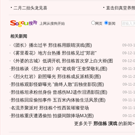
二月二抬头龙见喜
直击归真堂养
上网从搜狗开始
网页
新闻
相关新闻
·
《团长》播出过半 邢佳栋用眼睛演戏(图)
09-03-
·
《雾里看花》地方台热播 邢佳栋见过"郑岩"
09-12-
·
《外婆的古城》低调开机 邢佳栋首次穿上白大褂(图
09-12-
·
邢佳栋谈《烈火红岩》向"老戏骨"王奎荣敬礼(图)
09-11-
·
《烈火红岩》剧照曝光 邢佳栋成反派精英(图)
09-11-
·
邢佳栋观影怪癖曝光 "曲终人散"后独坐影院(图)
09-11-
·
邢佳栋坦承粉丝身份 曾感伤MJ遗作泪洒影院(图)
09-11-
·
邢佳栋回应偷拍事件 五百米内体验生活风景(图)
09-11-
·
名流齐聚派对 邢佳栋个性西装璀璨登场
09-11-
·
邢佳栋重庆遭遇偷拍 拍摄间隙捧场MJ(图)
09-11-
更多关于
邢佳栋 演戏
的新闻>