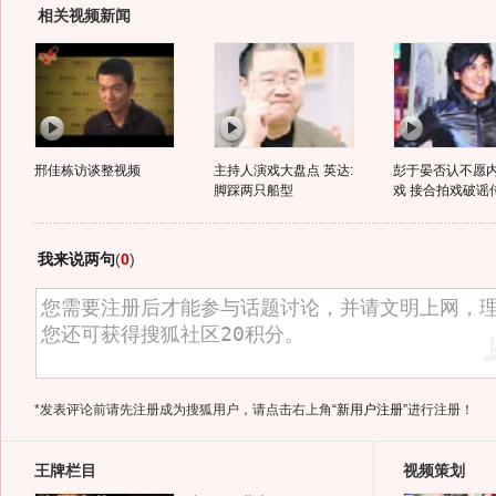
相关视频新闻
邢佳栋访谈整视频
主持人演戏大盘点 英达:
彭于晏否认不愿
脚踩两只船型
戏 接合拍戏破谣
我来说两句
(
0
)
*发表评论前请先注册成为搜狐用户，请点击右上角
“新用户注册”
进行注册！
王牌栏目
视频策划