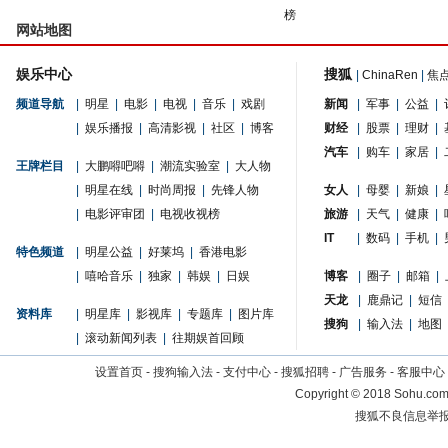
榜
网站地图
娱乐中心
搜狐
|
ChinaRen
|
焦
频道导航
|
明星
|
电影
|
电视
|
音乐
|
戏剧
新闻
|
军事
|
公益
|
|
娱乐播报
|
高清影视
|
社区
|
博客
财经
|
股票
|
理财
|
汽车
|
购车
|
家居
|
王牌栏目
|
大鹏嘚吧嘚
|
潮流实验室
|
大人物
|
明星在线
|
时尚周报
|
先锋人物
女人
|
母婴
|
新娘
|
|
电影评审团
|
电视收视榜
旅游
|
天气
|
健康
|
IT
|
数码
|
手机
|
特色频道
|
明星公益
|
好莱坞
|
香港电影
|
嘻哈音乐
|
独家
|
韩娱
|
日娱
博客
|
圈子
|
邮箱
|
天龙
|
鹿鼎记
|
短信
资料库
|
明星库
|
影视库
|
专题库
|
图片库
搜狗
|
输入法
|
地图
|
滚动新闻列表
|
往期娱首回顾
设置首页
-
搜狗输入法
-
支付中心
-
搜狐招聘
-
广告服务
-
客服中心
Copyright
©
2018 Sohu.com 
搜狐不良信息举