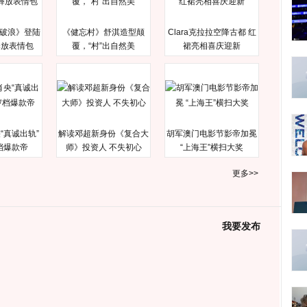
破浪》登陆
《健忘村》舒淇造型颠
Clara克拉拉空降古都 红
释放表情包
覆，“村”出自然美
裙亮相喜庆迎新
“真诚出轨”
解读邓超新身份《复合大
胡军澳门电影节影帝加冕
档爆款帝
师》投资人 不失初心
“上海王”横扫大奖
更多>>
我要发布