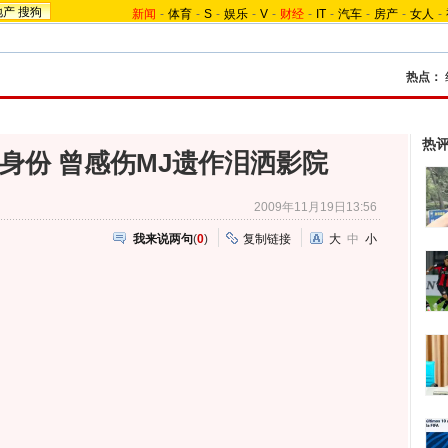
地产
搜狗
新闻
-
体育
-
S
-
娱乐
-
V
-
财经
-
IT
-
汽车
-
房产
-
女人
-
热点：
热
身份 曾感伤MJ遗作泪洒影院
2009年11月19日13:56
我来说两句
(
0
)
复制链接
大
中
小