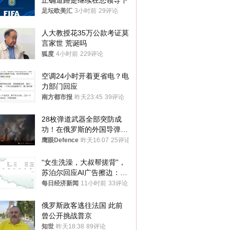
正确道路是继续在您领导下
足坛欧美汇
3小时前
29评论
人大教授花35万公款考证莫
言家世 荒诞吗
狐度
4小时前
229评论
空调24小时开着更省电？电
力部门回应
南方都市报
昨天23:45
39评论
28枚弹道武器全部突防成
功！在俄罗斯的外国导弹发
射车都是合法打击目标
鹰眼Defence
昨天16:07
25评论
“女生洗澡，大叔帮搓背”，
苏泊尔回应AI广告擦边：视
频全下架，已强化内容管理
每日经济新闻
11小时前
33评论
与审核
俄罗斯政客逃往法国 此前
曾公开挑战普京
知世
昨天18:38
89评论