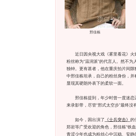
邢佳栋
近日因央视大戏《雾里看花》火爆
粉丝称为“温润派”的代言人。然不为
独钟。更有甚者，他在重庆拍片间隙独自捧
中邢佳栋坦承，自己的粉丝身份，并
显现其硬朗外表下的柔软一面。
邢佳栋提到，年少时曾一度迷恋迈克
来录影带，尽管“邢式太空步”最终没
如今，因出演了
《士兵突击》
的
郑岩等广受欢迎的角色，邢佳栋“铁血
青涩少年也成为粉丝心中沉稳、安静