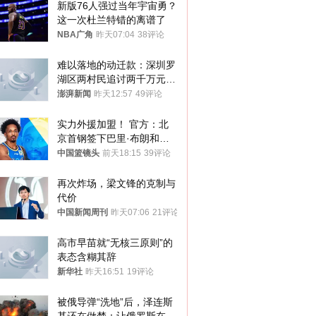
新版76人强过当年宇宙勇？
这一次杜兰特错的离谱了
NBA广角
昨天07:04
38评论
难以落地的动迁款：深圳罗
湖区两村民追讨两千万元动
迁款八年未果
澎湃新闻
昨天12:57
49评论
实力外援加盟！ 官方：北
京首钢签下巴里·布朗和桑
普森
中国篮镜头
前天18:15
39评论
再次炸场，梁文锋的克制与
代价
中国新闻周刊
昨天07:06
21评论
高市早苗就“无核三原则”的
表态含糊其辞
新华社
昨天16:51
19评论
被俄导弹“洗地”后，泽连斯