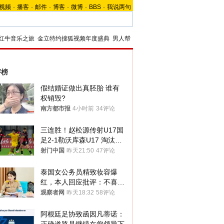
视频
-
播客
-
邮件
-
博客
-
微博
-
BBS
-
我说两句
红牛音乐之旅
金立特约搜狐视频年度盛典
男人帮
评榜
假结婚证做出真胚胎 谁有
权销毁?
南方都市报
4小时前
34评论
三连胜！赵松源传射U17国
足2-1勒沃库森U17 淘汰赛
将战河床
射门中国
昨天21:50
47评论
泰国女公务员精致妆容爆
红，本人回应批评：不喜欢
就别看
观察者网
昨天18:32
58评论
阿根廷足协致函因凡蒂诺：