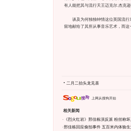
有人能把其与流行天王迈克尔.杰克
谈及为何独独钟情这位英国流行乐
留地献给了其所从事音乐艺术，而这
二月二抬头龙见喜
上网从搜狗开始
相关新闻
·
《烈火红岩》邢佳栋演反派 粉丝称坏
·
邢佳栋回应偷拍事件 五百米内体验生