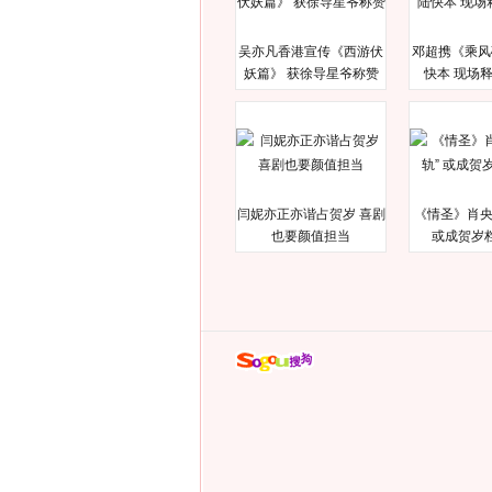
吴亦凡香港宣传《西游伏
邓超携《乘风
妖篇》 获徐导星爷称赞
快本 现场
闫妮亦正亦谐占贺岁 喜剧
《情圣》肖央
也要颜值担当
或成贺岁