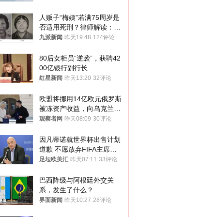
人贩子“梅姨”若满75周岁是
否适用死刑？律师解读：很
大概率不会被判处死刑
九派新闻
昨天19:48
124评论
80后女柜员“逆袭”，获聘42
00亿银行副行长
红星新闻
昨天13:20
32评论
欧盟将挪用14亿欧元俄罗斯
被冻资产收益，向乌克兰提
供援助
观察者网
昨天08:09
30评论
因凡蒂诺就世界杯出售计划
道歉 不愿放弃FIFA主席职
位
足坛欧美汇
昨天07:11
33评论
巴西降级与阿根廷外交关
系，发生了什么？
界面新闻
昨天10:27
28评论