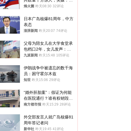
兵数量十分惊人，美媒：俄
朝要动真格？
烽火菌
昨天08:30
32评论
日本广岛核爆81周年，中方
表态
澎湃新闻
昨天20:07
74评论
父母为陪女儿在大学食堂承
包档口2年，女儿发声：初
衷是为了陪伴，毕业后将不
九派新闻
昨天15:48
105评论
再营业
伊朗战争中被遗忘的数千海
员：困守霍尔木兹
知世
昨天15:06
29评论
“婚外胚胎案”：假证为何能
在医院通行？谁有权销毁胚
胎？
南方都市报
昨天15:29
28评论
外交部发言人就广岛核爆81
周年答记者问
新华社
昨天19:45
41评论