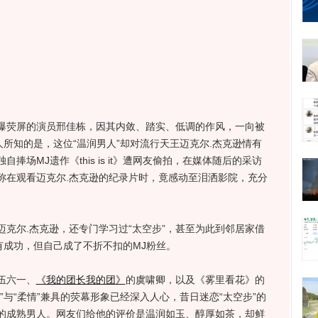
荧屏的演员邢佳栋，因其内敛、踏实、低调的作风，一向被
人所知的是，这位“温润男人”却对流行天王迈克尔.杰克逊情有
场MJ遗作《this is it》遭网友偷拍，在媒体随后的采访
称在观看迈克尔.杰克逊的纪录片时，竟感动至泪洒影院，充分
尔.杰克逊，还专门学习过“太空步”，甚至为此到邻居家借
有成功，但自己成了不折不扣的MJ粉丝。
伍六一、
《我的团长我的团》
的虞啸卿，以及《雾里看花》的
”与“柔情”兼具的荧幕形象已经深入人心，昔日迷恋“太空步”的
的成熟男人。网友们给他的评价是温润如玉、醇厚如茶，却鲜