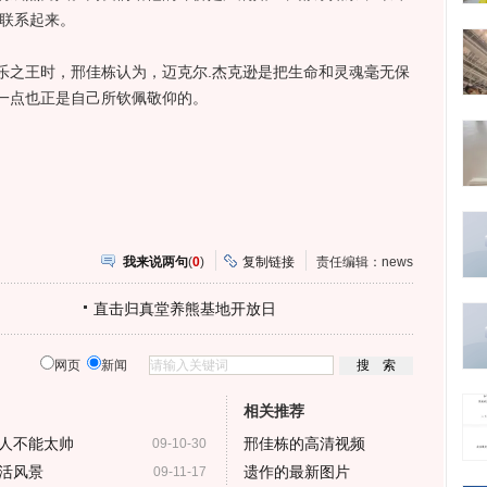
逊联系起来。
之王时，邢佳栋认为，迈克尔.杰克逊是把生命和灵魂毫无保
一点也正是自己所钦佩敬仰的。
我来说两句
(
0
)
复制链接
责任编辑：news
直击归真堂养熊基地开放日
网页
新闻
相关推荐
人不能太帅
邢佳栋的高清视频
09-10-30
活风景
遗作的最新图片
09-11-17