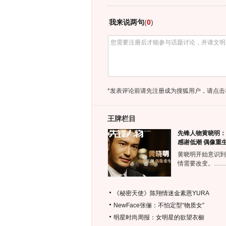
我来说两句
(
0
)
*发表评论前请先注册成为搜狐用户，请点击
王牌栏目
先锋人物黄晓明：
感谢低潮 偶像重
黄晓明开始意识到
情需要改变。……
《秘密天使》陈翔情迷金素恩YURA
NewFace张俪：不怕定型“物质女”
明星时尚周报：女明星的欲望衣橱