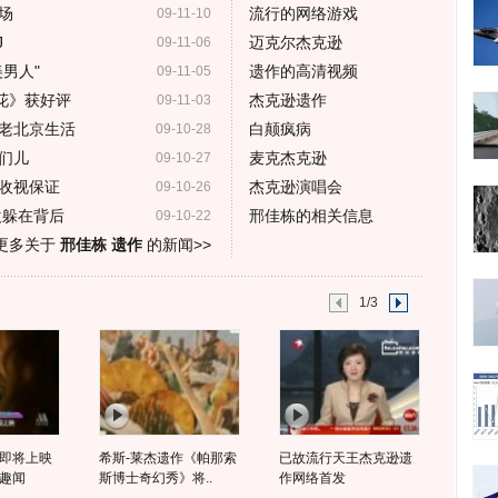
场
流行的网络游戏
09-11-10
J
迈克尔杰克逊
09-11-06
男人"
遗作的高清视频
09-11-05
花》获好评
杰克逊遗作
09-11-03
老北京生活
白颠疯病
09-10-28
们儿
麦克杰克逊
09-10-27
收视保证
杰克逊演唱会
09-10-26
欢躲在背后
邢佳栋的相关信息
09-10-22
更多关于
邢佳栋 遗作
的新闻>>
1/3
即将上映
希斯-莱杰遗作《帕那索
已故流行天王杰克逊遗
趣闻
斯博士奇幻秀》将..
作网络首发