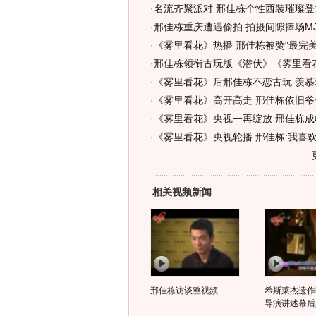
·
名流齐聚派对 邢佳栋个性西装璀璨登
·
邢佳栋重庆遭遇偷拍 拍摄间隙捧场M
·
《雾里看花》热播 邢佳栋被赞"最完美
·
邢佳栋领衔古玩版《潜伏》《雾里看
·
《雾里看花》后邢佳栋不恋古玩 羡慕
·
《雾里看花》高开高走 邢佳栋依旧爷
·
《雾里看花》央视一再绽放 邢佳栋成
·
《雾里看花》央视轮播 邢佳栋:我喜
相关视频新闻
邢佳栋访谈整视频
希斯莱杰遗作
导演讲述幕后