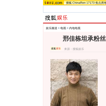
搜狐
ChinaRen
17173
焦点房
娱乐频道
>
电视
>
内地电视
邢佳栋坦承粉丝
来源：
搜狐娱乐