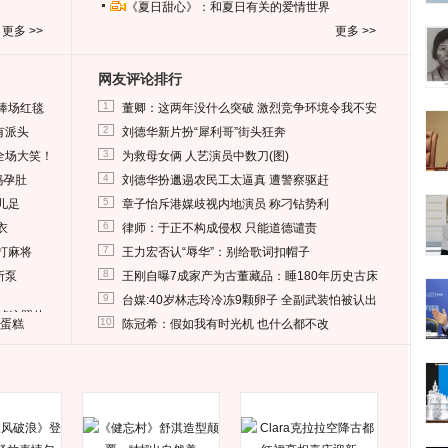
《夏日甜心》：和夏日有关的爱情世界
更多 >>
更多 >>
网友评论排行
1
捧场红毯
董卿：这两年没什么突破 激烈竞争环境令我不安
2
有派头
刘德华新片扮“犀利哥”街头狂奔
3
全场大笑！
为救母女俩 人艺演员中数刀(图)
4
妈孕肚
刘德华扮邋遢农民工太逼真 遭警察驱赶
5
儿足
章子怡斥港媒歧视内地演员 称刁钻势利
6
衣
律师：于正不构成侵权 只能道德谴责
7
打麻将
王力宏否认“辱华”：别给歌词扣帽子
8
所泵
王刚自曝7成家产为古董藏品：睡180年历史古床
9
台媒:40岁林志玲冷冻9颗卵子 全副武装怕被认出
删掉这照片
10
送蛋糕
陈冠希：假如我有时光机 也什么都不改