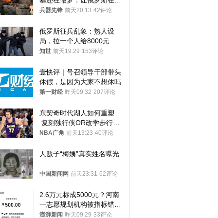
基还在做梦：让俄罗斯在冬
季前求和？
兵器先锋
前天20:13
42评论
俄罗斯征兵乱象：熟人设
局，拉一个人给8000元
知世
前天19:29
153评论
壹快评｜号召领导干部带头
休假，是因为大家不想休吗
第一财经
昨天09:32
207评论
东契奇时代湖人如何重塑
 复刻独行侠OR改学步行
者？
NBA广角
前天13:23
40评论
人贩子“梅姨”真实姓名曝光
中国新闻网
前天23:31
62评论
2.6万元标成5000元？河南
一志愿规划机构被指标错学
费致考生复读
澎湃新闻
昨天09:29
33评论