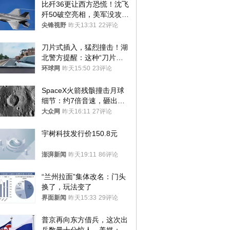
比歼36更让西方恐慌！沈飞
歼50破空亮相，美军没攻克
的技术被拿下
尖锋视野
昨天13:31
22评论
刀片式插入，猛烈撞击！湖
北警方提醒：这种“刀片超
车”，太危险了
环球网
昨天15:50
23评论
SpaceX火箭残骸撞击月球
细节：约7倍音速，砸出直
径约30米撞击坑
大众网
昨天16:11
27评论
宇树科技发行价150.8元
澎湃新闻
昨天19:11
86评论
“兰州拉面”集体改名：门头
换了，玩法变了
界面新闻
昨天15:33
29评论
普京再向东方借兵，这次出