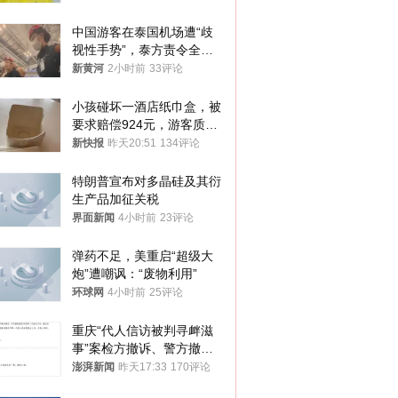
中国游客在泰国机场遭“歧
视性手势”，泰方责令全面
调查，对责任人采取最严厉
新黄河
2小时前
33评论
处分
小孩碰坏一酒店纸巾盒，被
要求赔偿924元，游客质疑
酒店房客物品超高标价，市
新快报
昨天20:51
134评论
监部门：不违规
特朗普宣布对多晶硅及其衍
生产品加征关税
界面新闻
4小时前
23评论
弹药不足，美重启“超级大
炮”遭嘲讽：“废物利用”
环球网
4小时前
25评论
重庆“代人信访被判寻衅滋
事”案检方撤诉、警方撤
案，两被告人获国赔
澎湃新闻
昨天17:33
170评论