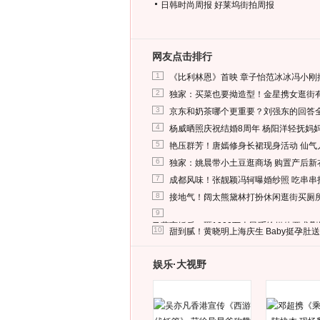
日韩时尚周报
好莱坞街拍周报
网友点击排行
1
《比利林恩》首映 章子怡范冰冰冯小刚
2
独家：买菜也要拗造型！金星携女逛街
3
京东和奶茶哪个更重要？刘强东的回答
4
杨威晒照庆祝结婚8周年 杨阳洋轻抚妈
5
艳压群芳！唐嫣修身长裙现身活动 仙气
6
独家：姚晨带小土豆逛商场 购置产后新
7
成都风味！张靓颖冯轲曝婚纱照 吃串串
8
接地气！阔太熊黛林打扮休闲逛街买厕
9
马蓉离婚后，砸1000万人民币给媒体要求
10
甜到腻！黄晓明上海庆生 Baby挺孕肚
娱乐·大视野