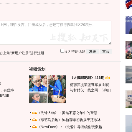
设为辩论话题
右上角
“新用户注册”
进行注册！
视频策划
《大鹏嘚吧嘚》416期
生
杨丽萍提菜篮逛车展 时尚
，有些事
与村姑仅一线之隔…
[详细]
[详细]
《先锋人物》：黄磊不惑之年中的智慧
《综艺马后炮》陈柏霖曝初吻属于范冰冰
《NewFace》：《北爱》导演续集玩穿越